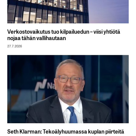
Verkostovaikutus tuo kilpailuedun – viisi yhtiötä
nojaa tähän vallihautaan
27.7.2026
Seth Klarman: Tekoälyhuumassa kuplan piirteitä