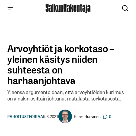
Arvoyhtiöt ja korkotaso –
yleinen käsitys niiden
suhteesta on
harhaanjohtava
Yleensä argumentoidaan, että arvoyhtiöiden kurimus
on ainakin osittain johtunut matalasta korkotasosta.
Henri Huovinen
RAHOITUSTEORIAA
9.6.2021
0