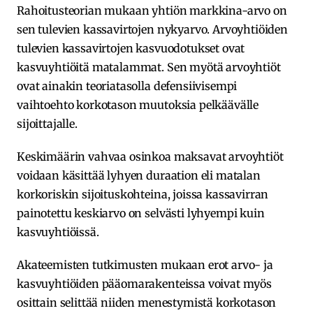
Rahoitusteorian mukaan yhtiön markkina-arvo on
sen tulevien kassavirtojen nykyarvo. Arvoyhtiöiden
tulevien kassavirtojen kasvuodotukset ovat
kasvuyhtiöitä matalammat. Sen myötä arvoyhtiöt
ovat ainakin teoriatasolla defensiivisempi
vaihtoehto korkotason muutoksia pelkäävälle
sijoittajalle.
Keskimäärin vahvaa osinkoa maksavat arvoyhtiöt
voidaan käsittää lyhyen duraation eli matalan
korkoriskin sijoituskohteina, joissa kassavirran
painotettu keskiarvo on selvästi lyhyempi kuin
kasvuyhtiöissä.
Akateemisten tutkimusten mukaan erot arvo- ja
kasvuyhtiöiden pääomarakenteissa voivat myös
osittain selittää niiden menestymistä korkotason