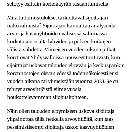
selittyy osittain korkokäyrän tasaantumisella.
Mitä tutkimustulokset tarkoittavat sijoittajan
näkökulmasta? Sijoittajan kannattaa analysoida
arvo- ja kasvuyhtiöiden välisessä valinnassa
korkotason osalta lyhyiden ja pitkien korkojen
välistä suhdetta. Viimeisen vuoden aikana pitkät
korot ovat Yhdysvalloissa nousseet tuntuvasti, kun
sijoittajat uskovat talouden elpyvän ja keskuspankin
koronnostojen olevan edessä todennäköisesti ensi
vuoden aikana tai viimeistään vuonna 2023. Se on
tehnyt arvoyhtiöistä viime vuosia
houkuttelevamman sijoituskohteen.
Näin ollen talouden elpymiseen uskova sijoittaja
ylipainottaa tällä hetkellä arvoyhtiöitä, kun taas
pessimistisempi sijoittaja uskoo kasvuyhtiöiden