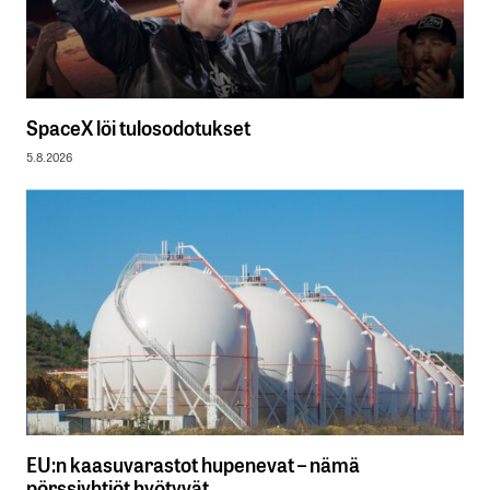
SpaceX löi tulosodotukset
5.8.2026
EU:n kaasuvarastot hupenevat – nämä
pörssiyhtiöt hyötyvät