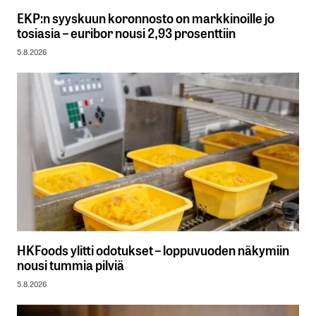
EKP:n syyskuun koronnosto on markkinoille jo
tosiasia – euribor nousi 2,93 prosenttiin
5.8.2026
HKFoods ylitti odotukset – loppuvuoden näkymiin
nousi tummia pilviä
5.8.2026