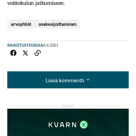
voittokulun jatkumiseen.
arvoyhtiöt
osakesijoittaminen
RAHOITUSTEORIAA
9.6.2021
Lisää kommentti
Lisää kommentti
kirjautua
sisään
rekisteröityä