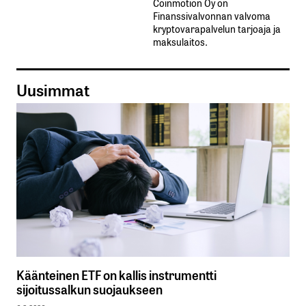
Coinmotion Oy on
Finanssivalvonnan valvoma
kryptovarapalvelun tarjoaja ja
maksulaitos.
Uusimmat
Käänteinen ETF on kallis instrumentti
sijoitussalkun suojaukseen