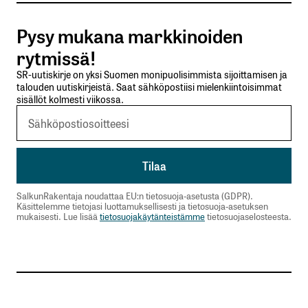
Pysy mukana markkinoiden
Lähetä kommentti
rytmissä!
SR-uutiskirje on yksi Suomen monipuolisimmista sijoittamisen ja
talouden uutiskirjeistä. Saat sähköpostiisi mielenkiintoisimmat
sisällöt kolmesti viikossa.
SalkunRakentaja noudattaa EU:n tietosuoja-asetusta (GDPR).
Käsittelemme tietojasi luottamuksellisesti ja tietosuoja-asetuksen
mukaisesti. Lue lisää
tietosuojakäytänteistämme
tietosuojaselosteesta.