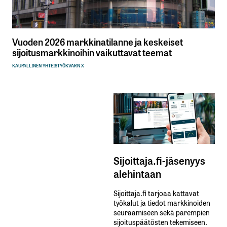
Vuoden 2026 markkinatilanne ja keskeiset
sijoitusmarkkinoihin vaikuttavat teemat
KAUPALLINEN YHTEISTYÖ
KVARN X
Sijoittaja.fi-jäsenyys
alehintaan
Sijoittaja.fi tarjoaa kattavat
työkalut ja tiedot markkinoiden
seuraamiseen sekä parempien
sijoituspäätösten tekemiseen.