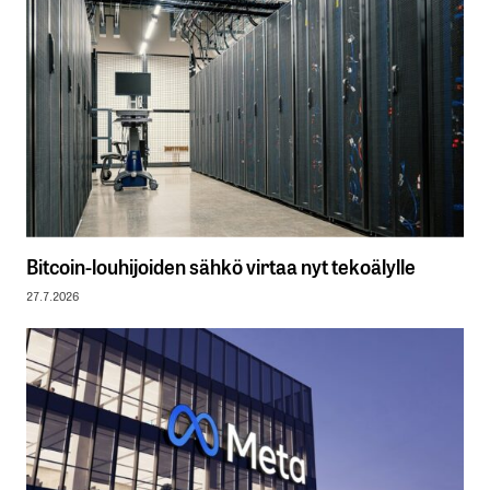
Bitcoin-louhijoiden sähkö virtaa nyt tekoälylle
27.7.2026