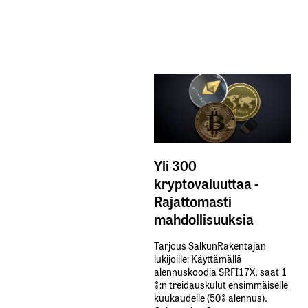
Yli 300
kryptovaluuttaa -
Rajattomasti
mahdollisuuksia
Tarjous SalkunRakentajan
lukijoille: Käyttämällä​ ​
alennuskoodia​ ​SRFI17X,​ ​saat​ ​1
%:n treidauskulut​ ​ensimmäiselle​ ​
kuukaudelle​ ​(50%​ ​alennus).