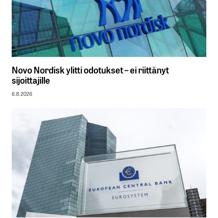
Novo Nordisk ylitti odotukset – ei riittänyt
sijoittajille
6.8.2026