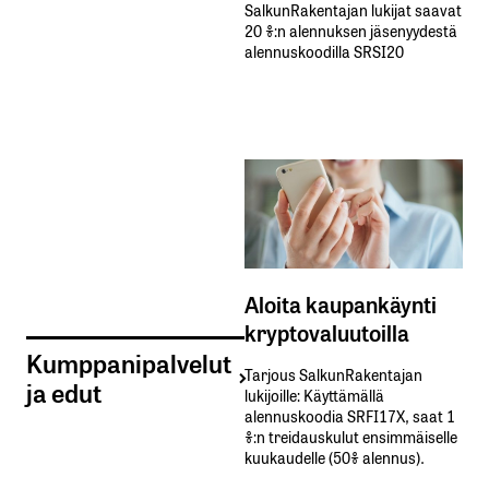
SalkunRakentajan lukijat saavat
20 %:n alennuksen jäsenyydestä
alennuskoodilla SRSI20
Aloita kaupankäynti
kryptovaluutoilla
Kumppanipalvelut
Tarjous SalkunRakentajan
ja edut
lukijoille: Käyttämällä​ ​
alennuskoodia​ ​SRFI17X,​ ​saat​ ​1
%:n treidauskulut​ ​ensimmäiselle​ ​
kuukaudelle​ ​(50%​ ​alennus).