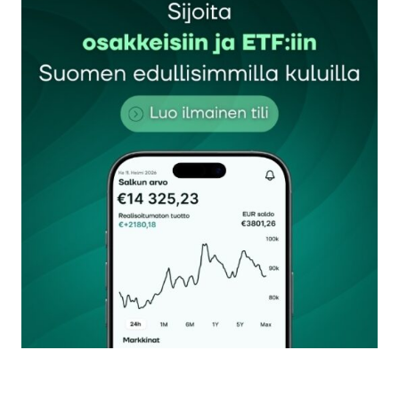
Sähköpostiosoitettasi ei julkaista.
Pakolliset
kentät on merkitty
*
Kommentti
*
Nimesi tai nimimerkkisi
*
Sähköpostiosoitteesi
*
Tilaa SalkunRakentajan uutiskirje