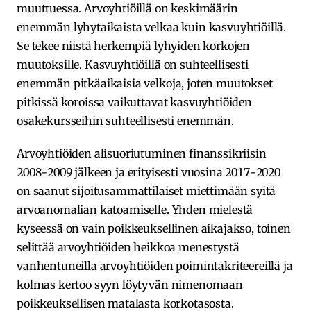
muuttuessa. Arvoyhtiöillä on keskimäärin
enemmän lyhytaikaista velkaa kuin kasvuyhtiöillä.
Se tekee niistä herkempiä lyhyiden korkojen
muutoksille. Kasvuyhtiöillä on suhteellisesti
enemmän pitkäaikaisia velkoja, joten muutokset
pitkissä koroissa vaikuttavat kasvuyhtiöiden
osakekursseihin suhteellisesti enemmän.
Arvoyhtiöiden alisuoriutuminen finanssikriisin
2008-2009 jälkeen ja erityisesti vuosina 2017-2020
on saanut sijoitusammattilaiset miettimään syitä
arvoanomalian katoamiselle. Yhden mielestä
kyseessä on vain poikkeuksellinen aikajakso, toinen
selittää arvoyhtiöiden heikkoa menestystä
vanhentuneilla arvoyhtiöiden poimintakriteereillä ja
kolmas kertoo syyn löytyvän nimenomaan
poikkeuksellisen matalasta korkotasosta.