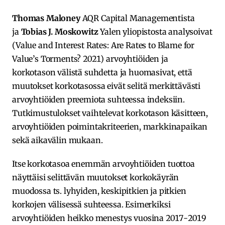
Thomas Maloney
AQR Capital Managementista
ja
Tobias J. Moskowitz
Yalen yliopistosta analysoivat
(Value and Interest Rates: Are Rates to Blame for
Value’s Torments? 2021) arvoyhtiöiden ja
korkotason välistä suhdetta ja huomasivat, että
muutokset korkotasossa eivät selitä merkittävästi
arvoyhtiöiden preemiota suhteessa indeksiin.
Tutkimustulokset vaihtelevat korkotason käsitteen,
arvoyhtiöiden poimintakriteerien, markkinapaikan
sekä aikavälin mukaan.
Itse korkotasoa enemmän arvoyhtiöiden tuottoa
näyttäisi selittävän muutokset korkokäyrän
muodossa ts. lyhyiden, keskipitkien ja pitkien
korkojen välisessä suhteessa. Esimerkiksi
arvoyhtiöiden heikko menestys vuosina 2017-2019