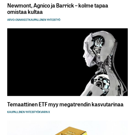
Newmont, Agnico ja Barrick – kolme tapaa
omistaa kultaa
ARVO-OSAKKEET
KAUPALLINEN YHTEISTYÖ
Temaattinen ETF myy megatrendin kasvutarinaa
KAUPALLINEN YHTEISTYÖ
KVARN X