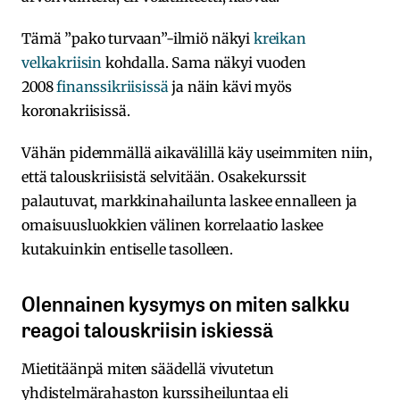
Tämä ”pako turvaan”-ilmiö näkyi
kreikan
velkakriisin
kohdalla. Sama näkyi vuoden
2008
finanssikriisissä
ja näin kävi myös
koronakriisissä.
Vähän pidemmällä aikavälillä käy useimmiten niin,
että talouskriisistä selvitään. Osakekurssit
palautuvat, markkinahailunta laskee ennalleen ja
omaisuusluokkien välinen korrelaatio laskee
kutakuinkin entiselle tasolleen.
Olennainen kysymys on miten salkku
reagoi talouskriisin iskiessä
Mietitäänpä miten säädellä vivutetun
yhdistelmärahaston kurssiheiluntaa eli