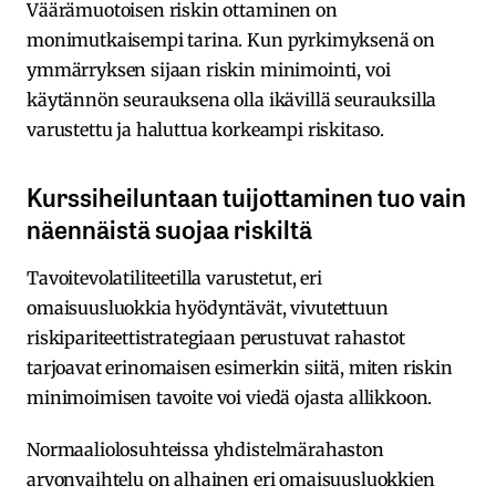
Väärämuotoisen riskin ottaminen on
monimutkaisempi tarina. Kun pyrkimyksenä on
ymmärryksen sijaan riskin minimointi, voi
käytännön seurauksena olla ikävillä seurauksilla
varustettu ja haluttua korkeampi riskitaso.
Kurssiheiluntaan tuijottaminen tuo vain
näennäistä suojaa riskiltä
Tavoitevolatiliteetilla varustetut, eri
omaisuusluokkia hyödyntävät, vivutettuun
riskipariteettistrategiaan perustuvat rahastot
tarjoavat erinomaisen esimerkin siitä, miten riskin
minimoimisen tavoite voi viedä ojasta allikkoon.
Normaaliolosuhteissa yhdistelmärahaston
arvonvaihtelu on alhainen eri omaisuusluokkien