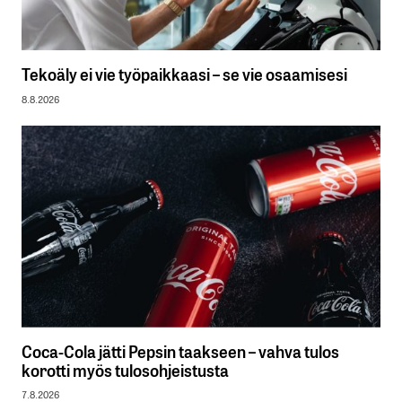
Tekoäly ei vie työpaikkaasi – se vie osaamisesi
8.8.2026
Coca-Cola jätti Pepsin taakseen – vahva tulos
korotti myös tulosohjeistusta
7.8.2026