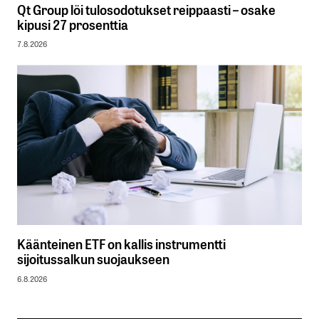
Qt Group löi tulosodotukset reippaasti – osake
kipusi 27 prosenttia
7.8.2026
Käänteinen ETF on kallis instrumentti
sijoitussalkun suojaukseen
6.8.2026