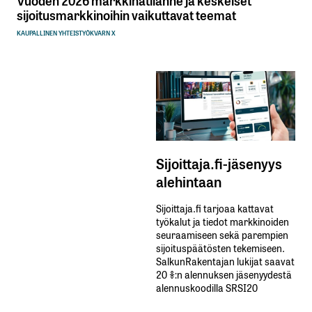
sijoitusmarkkinoihin vaikuttavat teemat
KAUPALLINEN YHTEISTYÖ
KVARN X
Sijoittaja.fi-jäsenyys
alehintaan
Sijoittaja.fi tarjoaa kattavat
työkalut ja tiedot markkinoiden
seuraamiseen sekä parempien
sijoituspäätösten tekemiseen.
SalkunRakentajan lukijat saavat
20 %:n alennuksen jäsenyydestä
alennuskoodilla SRSI20