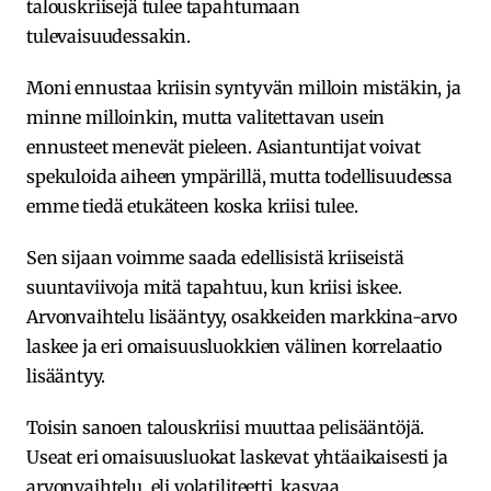
talouskriisejä tulee tapahtumaan
tulevaisuudessakin.
Moni ennustaa kriisin syntyvän milloin mistäkin, ja
minne milloinkin, mutta valitettavan usein
ennusteet menevät pieleen. Asiantuntijat voivat
spekuloida aiheen ympärillä, mutta todellisuudessa
emme tiedä etukäteen koska kriisi tulee.
Sen sijaan voimme saada edellisistä kriiseistä
suuntaviivoja mitä tapahtuu, kun kriisi iskee.
Arvonvaihtelu lisääntyy, osakkeiden markkina-arvo
laskee ja eri omaisuusluokkien välinen korrelaatio
lisääntyy.
Toisin sanoen talouskriisi muuttaa pelisääntöjä.
Useat eri omaisuusluokat laskevat yhtäaikaisesti ja
arvonvaihtelu, eli volatiliteetti, kasvaa.