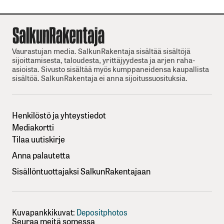
Vaurastujan media. SalkunRakentaja sisältää sisältöjä
sijoittamisesta, taloudesta, yrittäjyydesta ja arjen raha-
asioista. Sivusto sisältää myös kumppaneidensa kaupallista
sisältöä. SalkunRakentaja ei anna sijoitussuosituksia.
Henkilöstö ja yhteystiedot
Mediakortti
Tilaa uutiskirje
Anna palautetta
Sisällöntuottajaksi SalkunRakentajaan
Kuvapankkikuvat:
Depositphotos
Seuraa meitä somessa