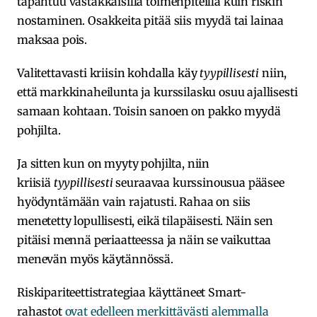
tapahtuu vastakkaisilla toimenpiteillä kuin riskin
nostaminen. Osakkeita pitää siis myydä tai lainaa
maksaa pois.
Valitettavasti kriisin kohdalla käy
tyypillisesti
niin,
että markkinaheilunta ja kurssilasku osuu ajallisesti
samaan kohtaan. Toisin sanoen on pakko myydä
pohjilta.
Ja sitten kun on myyty pohjilta, niin
kriisiä
tyypillisesti
seuraavaa kurssinousua pääsee
hyödyntämään vain rajatusti. Rahaa on siis
menetetty lopullisesti, eikä tilapäisesti. Näin sen
pitäisi mennä periaatteessa ja näin se vaikuttaa
menevän myös käytännössä.
Riskipariteettistrategiaa käyttäneet Smart-
rahastot
ovat edelleen merkittävästi alemmalla