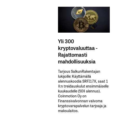
Yli 300
kryptovaluuttaa -
Rajattomasti
mahdollisuuksia
Tarjous SalkunRakentajan
lukijoille: Käyttämällä​ ​
alennuskoodia​ ​SRFI17X,​ ​saat​ ​1
%:n treidauskulut​ ​ensimmäiselle​ ​
kuukaudelle​ ​(50%​ ​alennus).
Coinmotion Oy on
Finanssivalvonnan valvoma
kryptovarapalvelun tarjoaja ja
maksulaitos.