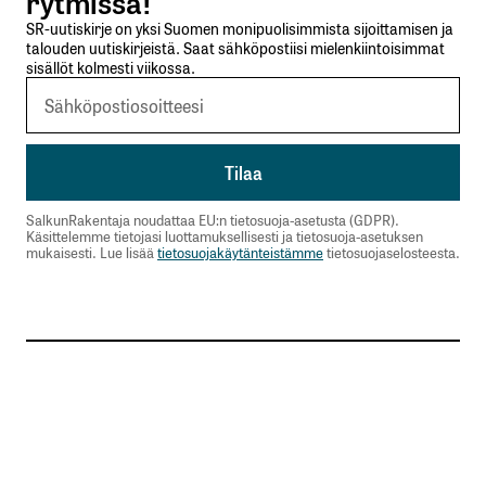
rytmissä!
SR-uutiskirje on yksi Suomen monipuolisimmista sijoittamisen ja
talouden uutiskirjeistä. Saat sähköpostiisi mielenkiintoisimmat
sisällöt kolmesti viikossa.
SalkunRakentaja noudattaa EU:n tietosuoja-asetusta (GDPR).
Käsittelemme tietojasi luottamuksellisesti ja tietosuoja-asetuksen
mukaisesti. Lue lisää
tietosuojakäytänteistämme
tietosuojaselosteesta.