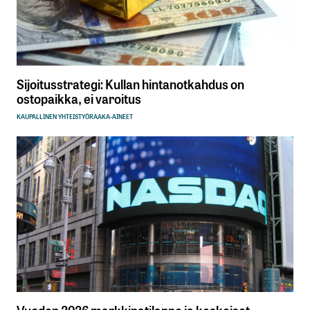
Sijoitusstrategi: Kullan hintanotkahdus on
ostopaikka, ei varoitus
KAUPALLINEN YHTEISTYÖ
RAAKA-AINEET
Vuoden 2026 markkinatilanne ja keskeiset