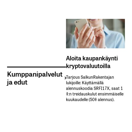
Aloita kaupankäynti
kryptovaluutoilla
Kumppanipalvelut
Tarjous SalkunRakentajan
ja edut
lukijoille: Käyttämällä​ ​
alennuskoodia​ ​SRFI17X,​ ​saat​ ​1
%:n treidauskulut​ ​ensimmäiselle​ ​
kuukaudelle​ ​(50%​ ​alennus).