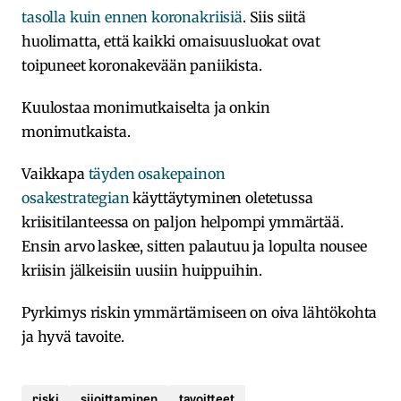
tasolla kuin ennen koronakriisiä
. Siis siitä
huolimatta, että kaikki omaisuusluokat ovat
toipuneet koronakevään paniikista.
Kuulostaa monimutkaiselta ja onkin
monimutkaista.
Vaikkapa
täyden osakepainon
osakestrategian
käyttäytyminen oletetussa
kriisitilanteessa on paljon helpompi ymmärtää.
Ensin arvo laskee, sitten palautuu ja lopulta nousee
kriisin jälkeisiin uusiin huippuihin.
Pyrkimys riskin ymmärtämiseen on oiva lähtökohta
ja hyvä tavoite.
riski
sijoittaminen
tavoitteet