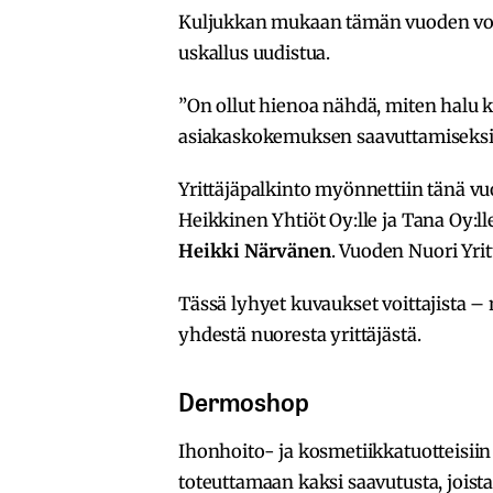
Kuljukkan mukaan tämän vuoden voitt
uskallus uudistua.
”On ollut hienoa nähdä, miten halu 
asiakaskokemuksen saavuttamiseksi 
Yrittäjäpalkinto myönnettiin tänä vu
Heikkinen Yhtiöt Oy:lle ja Tana Oy:ll
Heikki Närvänen
. Vuoden Nuori Yri
Tässä lyhyet kuvaukset voittajista – n
yhdestä nuoresta yrittäjästä.
Dermoshop
Ihonhoito- ja kosmetiikkatuotteisii
toteuttamaan kaksi saavutusta, joista