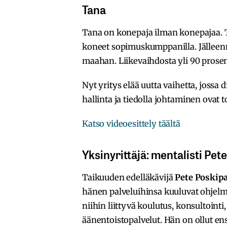
Tana
Tana on konepaja ilman konepajaa. Tan
koneet sopimuskumppanilla. Jälleen
maahan. Liikevaihdosta yli 90 prosen
Nyt yritys elää uutta vaihetta, jossa
hallinta ja tiedolla johtaminen ovat
Katso videoesittely täältä
Yksinyrittäjä: mentalisti Pet
Taikuuden edelläkävijä
Pete Poskipa
hänen palveluihinsa kuuluvat ohjelm
niihin liittyvä koulutus, konsultoint
äänentoistopalvelut. Hän on ollut en