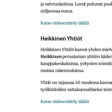
ja vahvuuksiinsa. Luvut puhuvat puole
miljoonaa euroa.
Katso videoesittely täältä
Heikkinen Yhtiöt
Heikkinen Yhtiöt kasvoi yhden miehen
Heikkisen
perustaman yhtiön kädenj
kauppakeskuksissa, yritysten toimitil
muissa rakennuksissa.
Yhtiö on vajaassa 40 vuodessa kasva
työllistäväksi valtakunnalliseksi toim
Katso videoesittely täältä