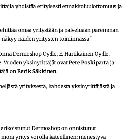
ajia yhdistää erityisesti ennakkoluulottomuus ja
kehittää omaa yritystään ja palveluaan paremman
näkyy näiden yritysten toiminnassa.”
onna Dermoshop Oy:lle, E. Hartikainen Oy:lle,
e. Vuoden yksinyrittäjät ovat
Pete Poskiparta
ja
ttäjä on
Eerik Säkkinen
.
eljästä yrityksestä, kahdesta yksinyrittäjästä ja
n erikoistunut Dermoshop on onnistunut
 moni yritys voi olla kateellinen: menestyvä