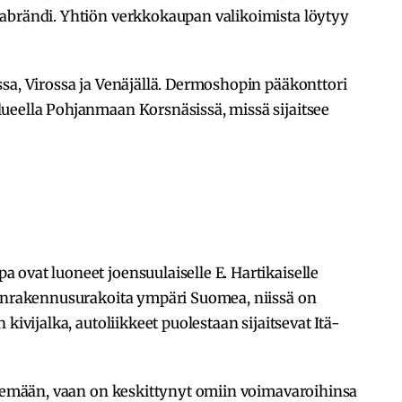
abrändi. Yhtiön verkkokaupan valikoimista löytyy
sa, Virossa ja Venäjällä. Dermoshopin pääkonttori
ueella Pohjanmaan Korsnäsissä, missä sijaitsee
ovat luoneet joensuulaiselle E. Hartikaiselle
aanrakennusurakoita ympäri Suomea, niissä on
kivijalka, autoliikkeet puolestaan sijaitsevat Itä-
yilemään, vaan on keskittynyt omiin voimavaroihinsa