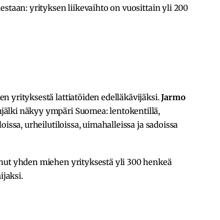
staan: yrityksen liikevaihto on vuosittain yli 200
 yrityksestä lattiatöiden edelläkävijäksi.
Jarmo
älki näkyy ympäri Suomea: lentokentillä,
oissa, urheilutiloissa, uimahalleissa ja sadoissa
nut yhden miehen yrityksestä yli 300 henkeä
ijaksi.