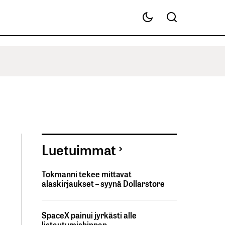
Luetuimmat
Tokmanni tekee mittavat
alaskirjaukset – syynä Dollarstore
SpaceX painui jyrkästi alle
listautumishinnan