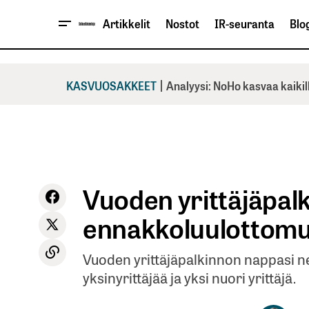
Artikkelit
Nostot
IR-seuranta
Blog
|
KASVUOSAKKEET
Analyysi: NoHo kasvaa kaikil
Vuoden yrittäjäpalk
ennakkoluulottom
Vuoden yrittäjäpalkinnon nappasi nel
yksinyrittäjää ja yksi nuori yrittäjä.