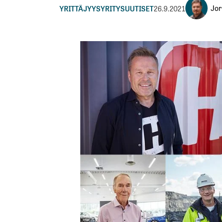
Jor
YRITTÄJYYS
YRITYSUUTISET
26.9.2021