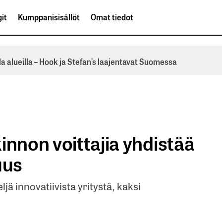
it
Kumppanisisällöt
Omat tiedot
la alueilla – Hook ja Stefan’s laajentavat Suomessa
innon voittajia yhdistää
uus
jä innovatiivista yritystä, kaksi