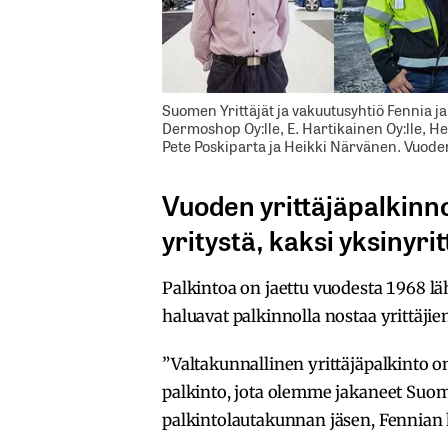
Suomen Yrittäjät ja vakuutusyhtiö Fennia j
Dermoshop Oy:lle, E. Hartikainen Oy:lle, Hei
Pete Poskiparta ja Heikki Närvänen. Vuoden
Vuoden yrittäjäpalkinno
yritystä, kaksi yksinyrit
Palkintoa on jaettu vuodesta 1968 lä
haluavat palkinnolla nostaa yrittäjie
”Valtakunnallinen yrittäjäpalkinto 
palkinto, jota olemme jakaneet Suome
palkintolautakunnan jäsen, Fennian