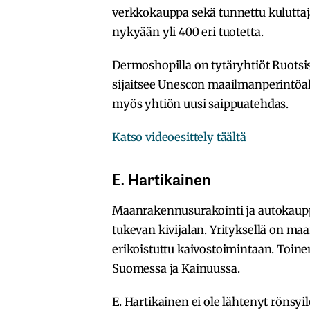
verkkokauppa sekä tunnettu kuluttaj
nykyään yli 400 eri tuotetta.
Dermoshopilla on tytäryhtiöt Ruotsis
sijaitsee Unescon maailmanperintöal
myös yhtiön uusi saippuatehdas.
Katso videoesittely täältä
E. Hartikainen
Maanrakennusurakointi ja autokauppa 
tukevan kivijalan. Yrityksellä on m
erikoistuttu kaivostoimintaan. Toinen 
Suomessa ja Kainuussa.
E. Hartikainen ei ole lähtenyt röns