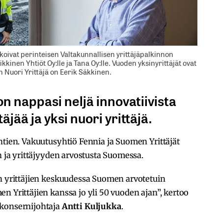
akoivat perinteisen Valtakunnallisen yrittäjäpalkinnon
kkinen Yhtiöt Oy:lle ja Tana Oy:lle. Vuoden yksinyrittäjät ovat
 Nuori Yrittäjä on Eerik Säkkinen.
n nappasi neljä innovatiivista
täjää ja yksi nuori yrittäjä.
htien. Vakuutusyhtiö Fennia ja Suomen Yrittäjät
n ja yrittäjyyden arvostusta Suomessa.
on yrittäjien keskuudessa Suomen arvotetuin
n Yrittäjien kanssa jo yli 50 vuoden ajan”, kertoo
 konsernijohtaja
Antti Kuljukka
.