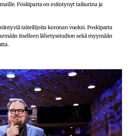
aille. Poskiparta on esiintynyt taikurina ja
siintyviä taiteilijoita koronan vuoksi. Poskiparta
tekemään itselleen lähetysstudion sekä myymään
tta.