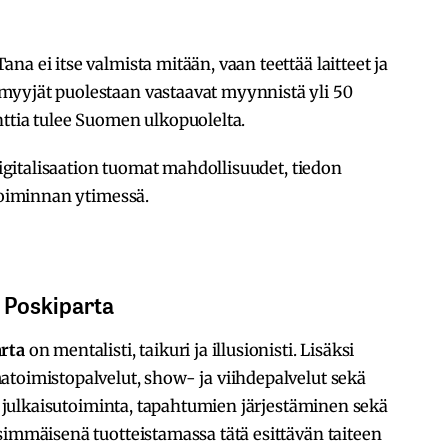
a ei itse valmista mitään, vaan teettää laitteet ja
myyjät puolestaan vastaavat myynnistä yli 50
ttia tulee Suomen ulkopuolelta.
 digitalisaation tuomat mahdollisuudet, tiedon
 toiminnan ytimessä.
e Poskiparta
rta
on mentalisti, taikuri ja illusionisti. Lisäksi
atoimistopalvelut, show- ja viihdepalvelut sekä
i, julkaisutoiminta, tapahtumien järjestäminen sekä
simmäisenä tuotteistamassa tätä esittävän taiteen