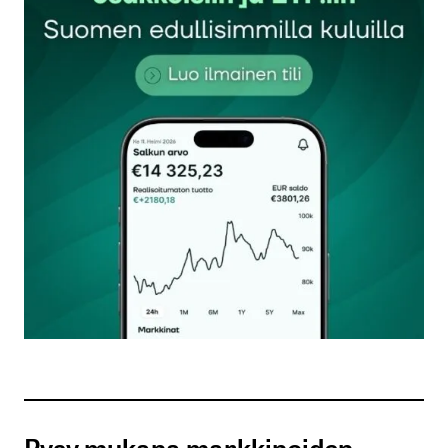
Sähköpostiosoitettasi ei julkaista.
Pakolliset
kentät on merkitty
*
Kommentti
*
Nimesi tai nimimerkkisi
*
Sähköpostiosoitteesi
*
Tilaa SalkunRakentajan uutiskirje
Pysy mukana markkinoiden