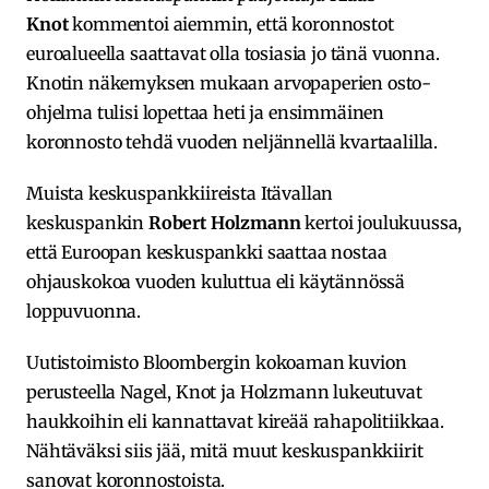
Knot
kommentoi aiemmin, että koronnostot
euroalueella saattavat olla tosiasia jo tänä vuonna.
Knotin näkemyksen mukaan arvopaperien osto-
ohjelma tulisi lopettaa heti ja ensimmäinen
koronnosto tehdä vuoden neljännellä kvartaalilla.
Muista keskuspankkiireista Itävallan
keskuspankin
Robert Holzmann
kertoi joulukuussa,
että Euroopan keskuspankki saattaa nostaa
ohjauskokoa vuoden kuluttua eli käytännössä
loppuvuonna.
Uutistoimisto Bloombergin kokoaman kuvion
perusteella Nagel, Knot ja Holzmann lukeutuvat
haukkoihin eli kannattavat kireää rahapolitiikkaa.
Nähtäväksi siis jää, mitä muut keskuspankkiirit
sanovat koronnostoista.