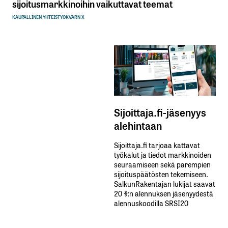
sijoitusmarkkinoihin vaikuttavat teemat
KAUPALLINEN YHTEISTYÖ
KVARN X
Sijoittaja.fi-jäsenyys
alehintaan
Sijoittaja.fi tarjoaa kattavat
työkalut ja tiedot markkinoiden
seuraamiseen sekä parempien
sijoituspäätösten tekemiseen.
SalkunRakentajan lukijat saavat
20 %:n alennuksen jäsenyydestä
alennuskoodilla SRSI20