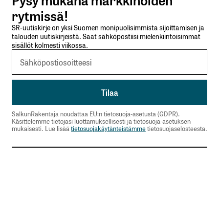
Lähetä kommentti
rytmissä!
SR-uutiskirje on yksi Suomen monipuolisimmista sijoittamisen ja
talouden uutiskirjeistä. Saat sähköpostiisi mielenkiintoisimmat
sisällöt kolmesti viikossa.
SalkunRakentaja noudattaa EU:n tietosuoja-asetusta (GDPR).
Käsittelemme tietojasi luottamuksellisesti ja tietosuoja-asetuksen
mukaisesti. Lue lisää
tietosuojakäytänteistämme
tietosuojaselosteesta.