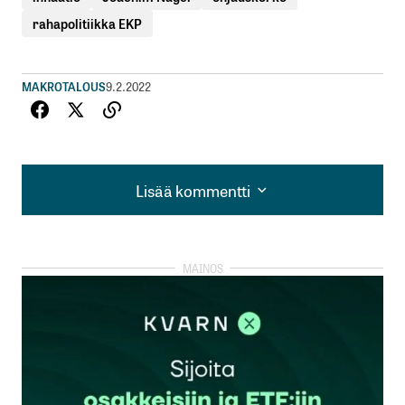
rahapolitiikka EKP
MAKROTALOUS
9.2.2022
Lisää kommentti
Lisää kommentti
kirjautua
sisään
rekisteröityä