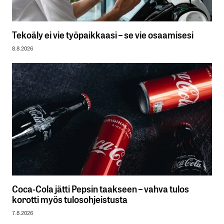
Tekoäly ei vie työpaikkaasi – se vie osaamisesi
8.8.2026
Coca-Cola jätti Pepsin taakseen – vahva tulos
korotti myös tulosohjeistusta
7.8.2026