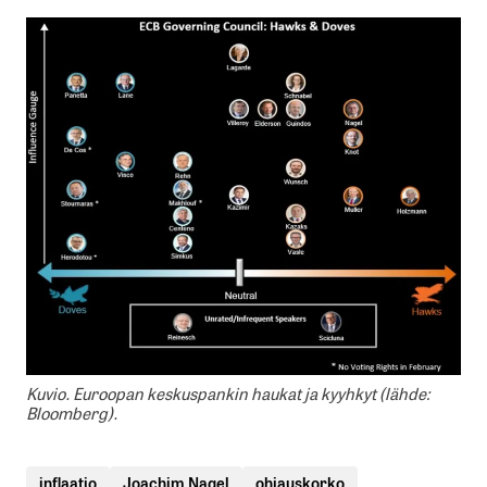
Kuvio. Euroopan keskuspankin haukat ja kyyhkyt (lähde:
Bloomberg).
inflaatio
Joachim Nagel
ohjauskorko