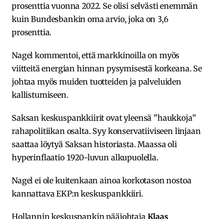
prosenttia vuonna 2022. Se olisi selvästi enemmän
kuin Bundesbankin oma arvio, joka on 3,6
prosenttia.
Nagel kommentoi, että markkinoilla on myös
viitteitä energian hinnan pysymisestä korkeana. Se
johtaa myös muiden tuotteiden ja palveluiden
kallistumiseen.
Saksan keskuspankkiirit ovat yleensä ”haukkoja”
rahapolitiikan osalta. Syy konservatiiviseen linjaan
saattaa löytyä Saksan historiasta. Maassa oli
hyperinflaatio 1920-luvun alkupuolella.
Nagel ei ole kuitenkaan ainoa korkotason nostoa
kannattava EKP:n keskuspankkiiri.
Hollannin keskuspankin pääjohtaja
Klaas