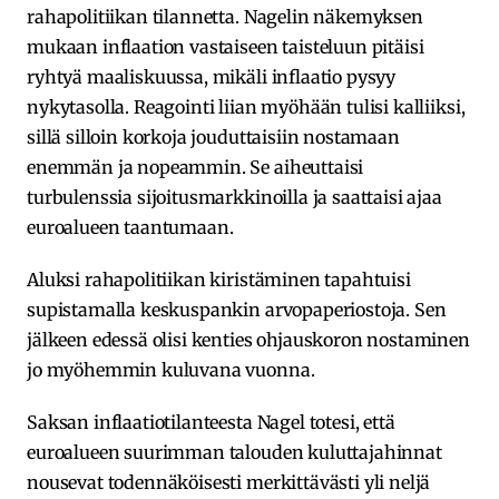
rahapolitiikan tilannetta. Nagelin näkemyksen
mukaan inflaation vastaiseen taisteluun pitäisi
ryhtyä maaliskuussa, mikäli inflaatio pysyy
nykytasolla. Reagointi liian myöhään tulisi kalliiksi,
sillä silloin korkoja jouduttaisiin nostamaan
enemmän ja nopeammin. Se aiheuttaisi
turbulenssia sijoitusmarkkinoilla ja saattaisi ajaa
euroalueen taantumaan.
Aluksi rahapolitiikan kiristäminen tapahtuisi
supistamalla keskuspankin arvopaperiostoja. Sen
jälkeen edessä olisi kenties ohjauskoron nostaminen
jo myöhemmin kuluvana vuonna.
Saksan inflaatiotilanteesta Nagel totesi, että
euroalueen suurimman talouden kuluttajahinnat
nousevat todennäköisesti merkittävästi yli neljä