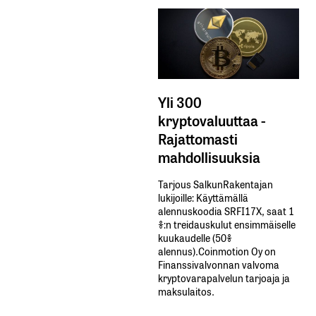
Yli 300
kryptovaluuttaa -
Rajattomasti
mahdollisuuksia
Tarjous SalkunRakentajan
lukijoille: Käyttämällä​ ​
alennuskoodia​ ​SRFI17X,​ ​saat​ ​1
%:n treidauskulut​ ​ensimmäiselle​ ​
kuukaudelle​ ​(50%​ ​
alennus).Coinmotion Oy on
Finanssivalvonnan valvoma
kryptovarapalvelun tarjoaja ja
maksulaitos.