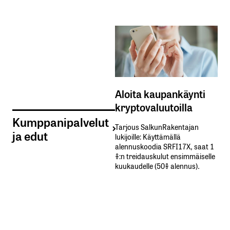
Aloita kaupankäynti
kryptovaluutoilla
Kumppanipalvelut
Tarjous SalkunRakentajan
ja edut
lukijoille: Käyttämällä​ ​
alennuskoodia​ ​SRFI17X,​ ​saat​ ​1
%:n treidauskulut​ ​ensimmäiselle​ ​
kuukaudelle​ ​(50%​ ​alennus).