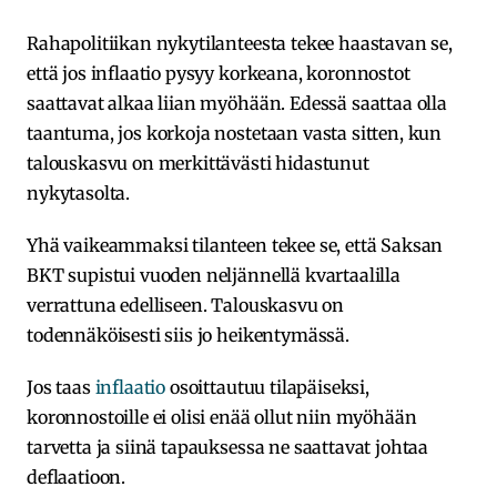
Rahapolitiikan nykytilanteesta tekee haastavan se,
että jos inflaatio pysyy korkeana, koronnostot
saattavat alkaa liian myöhään. Edessä saattaa olla
taantuma, jos korkoja nostetaan vasta sitten, kun
talouskasvu on merkittävästi hidastunut
nykytasolta.
Yhä vaikeammaksi tilanteen tekee se, että Saksan
BKT supistui vuoden neljännellä kvartaalilla
verrattuna edelliseen. Talouskasvu on
todennäköisesti siis jo heikentymässä.
Jos taas
inflaatio
osoittautuu tilapäiseksi,
koronnostoille ei olisi enää ollut niin myöhään
tarvetta ja siinä tapauksessa ne saattavat johtaa
deflaatioon.