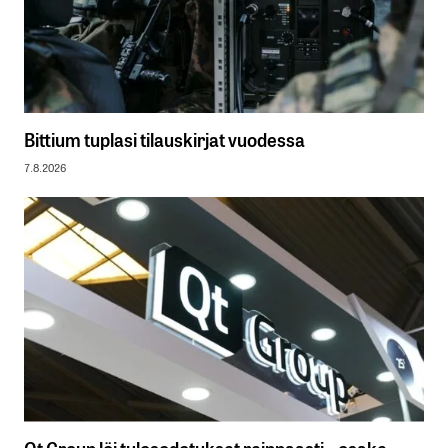
Bittium tuplasi tilauskirjat vuodessa
7.8.2026
Qt Group löi tulosodotukset reippaasti – osake