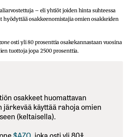
iarvostettuja – eli yhtiöt joiden hinta suhteessa
vat hyödyttää osakkeenomistajia omien osakkeiden
zone
osti yli 80 prosenttia osakekannastaan vuosina
en tuottoja jopa 2500 prosenttia.
htiön osakkeet huomattavan
on järkevää käyttää rahoja omien
een (keltaisella).
zone
$AZO
, joka osti yli 80%