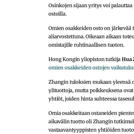
Osinkojen sijaan yritys voi palautta
ostoilla.
Omien osakkeiden osto on järkevää to
aliarvostettuna. Oikeaan aikaan tote
omistajille ruhtinaallisen tuoton.
Hong Kongin yliopiston tutkija
Hua 
omien osakkeiden ostojen vaikutuks
Zhangin tuloksien mukaan yleensä om
ylituottoja, mutta poikkeuksena ovat
yhtiöt, joiden hinta suhteessa tasesu
Omia osakkeitaan ostaneiden pienten
aikavälin tuotto oli Zhangin tutkim
vastaavantyyppisten yhtiöiden tuotot