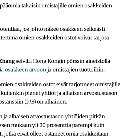
a pääomia takaisin omistajille omien osakkeiden
teuttaa, jos johto näkee osakkeen selkeästi
utettuna omien osakkeiden ostot voivat tarjota
Zhang
selvitti Hong Kongin pörssin aineistolla
ia osakkeen arvoon
ja omistajien tuottoihin.
ien osakkeiden ostot eivät tarjonneet omistajille
 kuitenkin pienet yhtiöt ja alhaisen arvostustason
bstanssiin (P/B) on alhainen.
 ja alhaisen arvostustason yhtiöiden pitkän
uksen mukaan yli 20 prosenttia parempi kuin
, jotka eivät olleet ostaneet omia osakkeitaan.