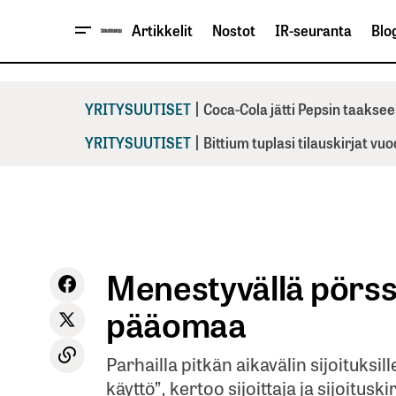
Artikkelit
Nostot
IR-seuranta
Blog
|
YRITYSUUTISET
Coca-Cola jätti Pepsin taaksee
|
YRITYSUUTISET
Bittium tuplasi tilauskirjat vu
Menestyvällä pörssiy
pääomaa
Parhailla pitkän aikavälin sijoituks
käyttö”, kertoo sijoittaja ja sijoituski