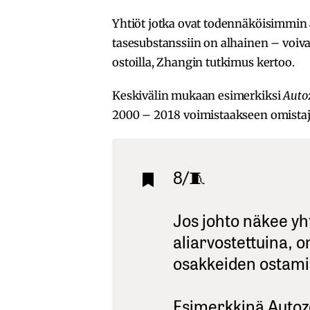
Yhtiöt jotka ovat todennäköisimmin al
tasesubstanssiin on alhainen – voi
ostoilla, Zhangin tutkimus kertoo.
Keskivälin mukaan esimerkiksi
Auto
2000 – 2018 voimistaakseen omistaji
8/🧵
Jos johto näkee y
aliarvostettuina, 
osakkeiden ostamis
Esimerkkinä Auto