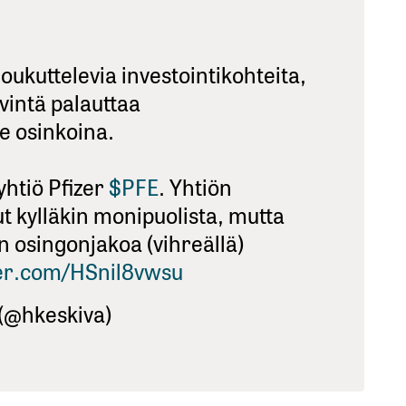
 houkuttelevia investointikohteita,
evintä palauttaa
e osinkoina.
htiö Pfizer
$PFE
. Yhtiön
ut kylläkin monipuolista, mutta
 osingonjakoa (vihreällä)
ter.com/HSnil8vwsu
 (@hkeskiva)