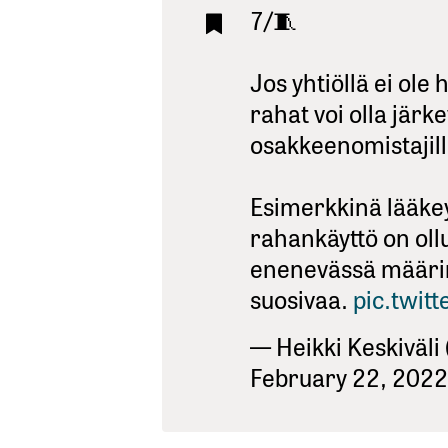
7/🧵
Jos yhtiöllä ei ole
rahat voi olla järk
osakkeenomistajill
Esimerkkinä lääkey
rahankäyttö on oll
enenevässä määrin
suosivaa.
pic.twit
— Heikki Keskiväli
February 22, 2022