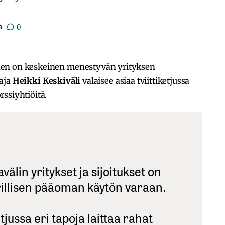
ä
0
nen on keskeinen menestyvän yrityksen
taja
Heikki Keskiväli
valaisee asiaa tviittiketjussa
ssiyhtiöitä.
välin yritykset ja sijoitukset on
illisen pääoman käytön varaan.
jussa eri tapoja laittaa rahat