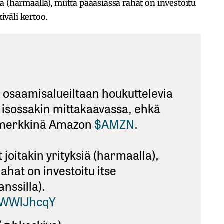
ä (harmaalla), mutta pääasiassa rahat on investoitu
kiväli kertoo.
ää osaamisalueiltaan houkuttelevia
a isossakin mittakaavassa, ehkä
imerkkinä Amazon
$AMZN
.
joitakin yrityksiä (harmaalla),
ahat on investoitu itse
anssilla).
ckWWlJhcqY