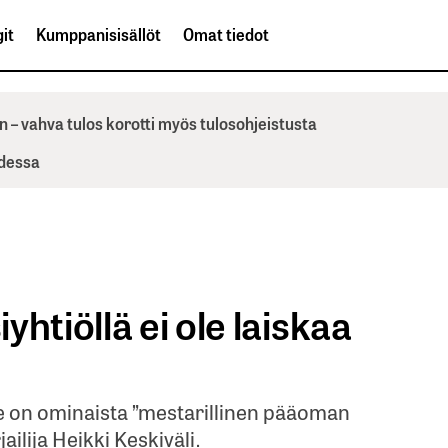
it
Kumppanisisällöt
Omat tiedot
n – vahva tulos korotti myös tulosohjeistusta
odessa
htiöllä ei ole laiskaa
ille on ominaista ”mestarillinen pääoman
rjailija Heikki Keskiväli.