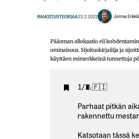
Jorma Erkkil
RAHOITUSTEORIAA
23.2.2022
Pääoman allokaatio eli kohdentami
ominaisuus. Sijoituskirjailija ja sijoit
käyttäen esimerkkeinä tunnettuja pör
1/🧵🇫🇮
Parhaat pitkän aika
rakennettu mestar
Katsotaan tässä ket