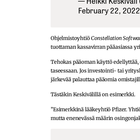
— Heikki Keskiväli
February 22, 2022
Ohjelmistoyhtiö
Constellation Softwa
tuottaman kassavirran pääasiassa yri
Tehokas pääoman käyttö edellyttää, 
taseessaan. Jos investointi- tai yrit
järkevää palauttaa pääomia omistajil
Tästäkin Keskivälillä on esimerkki.
”Esimerkkinä lääkeyhtiö Pfizer. Yhti
mutta enenevässä määrin osingonjako