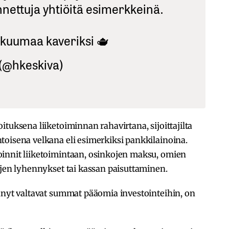
nnettuja yhtiöitä esimerkkeinä.
 kuumaa kaveriksi 🫖
 (@hkeskiva)
tuksena liiketoiminnan rahavirtana, sijoittajilta
toisena velkana eli esimerkiksi pankkilainoina.
innit liiketoimintaan, osinkojen maksu, omien
ojen lyhennykset tai kassan paisuttaminen.
tänyt valtavat summat pääomia investointeihin, on