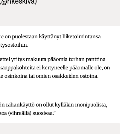
 (@hkeskiva)
re
on puolestaan käyttänyt liiketoimintansa
tysostoihin.
ettei yritys makuuta pääomia turhan panttina
yskauppakohteita ei kertyneelle pääomalle ole, on
le osinkoina tai omien osakkeiden ostoina.
ön rahankäyttö on ollut kylläkin monipuolista,
a (vihreällä) suosivaa.”