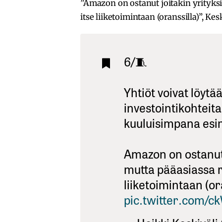
”Amazon on ostanut joitakin yrityksi
itse liiketoimintaan (oranssilla)”, Kes
6/🧵
Yhtiöt voivat löyt
investointikohteit
kuuluisimpana es
Amazon on ostanut 
mutta pääasiassa r
liiketoimintaan (or
pic.twitter.com/