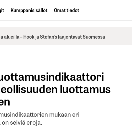
it
Kumppanisisällöt
Omat tiedot
la alueilla – Hook ja Stefan’s laajentavat Suomessa
uottamusindikaattori
teollisuuden luottamus
sen
amusindikaattorien mukaan eri
n selviä eroja.