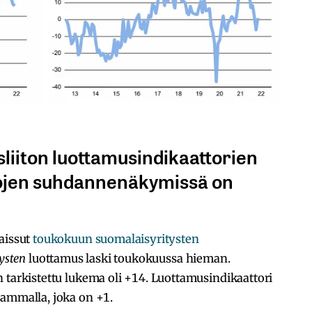
liiton luottamusindikaattorien
ojen suhdannenäkymissä on
aissut
toukokuun suomalaisyritysten
tysten
luottamus laski toukokuussa hieman.
 tarkistettu lukema oli +14. Luottamusindikaattori
eammalla, joka on +1.