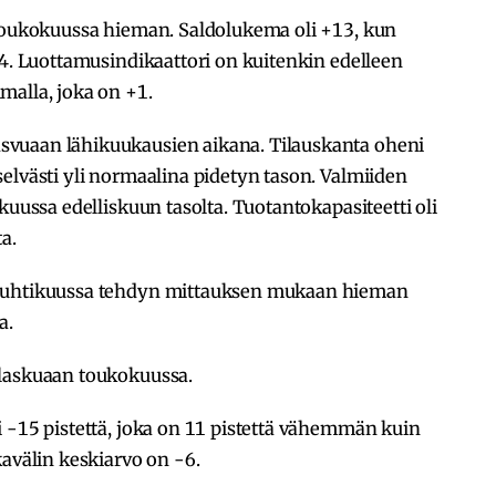
 toukokuussa hieman. Saldolukema oli +13, kun
14. Luottamusindikaattori on kuitenkin edelleen
malla, joka on +1.
vuaan lähikuukausien aikana. Tilauskanta oheni
elvästi yli normaalina pidetyn tason. Valmiiden
kuussa edelliskuun tasolta. Tuotantokapasiteetti oli
a.
 huhtikuussa tehdyn mittauksen mukaan hieman
a.
 laskuaan toukokuussa.
 -15 pistettä, joka on 11 pistettä vähemmän kuin
kavälin keskiarvo on -6.