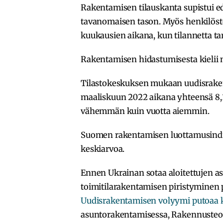
Rakentamisen tilauskanta supistui ede
tavanomaisen tason. Myös henkilöst
kuukausien aikana, kun tilannetta tark
Rakentamisen hidastumisesta kielii
Tilastokeskuksen mukaan uudisrake
maaliskuun 2022 aikana yhteensä 8,1
vähemmän kuin vuotta aiemmin.
Suomen rakentamisen luottamusindik
keskiarvoa.
Ennen Ukrainan sotaa aloitettujen 
toimitilarakentamisen piristyminen 
Uudisrakentamisen volyymi putoaa 
asuntorakentamisessa, Rakennusteoll