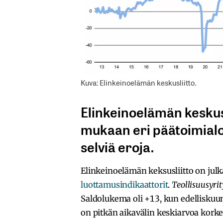
Kuva: Elinkeinoelämän keskusliitto.
Elinkeinoelämän keskus
mukaan eri päätoimial
selviä eroja.
Elinkeinoelämän keksusliitto on julk
luottamusindikaattorit
.
Teollisuusyri
Saldolukema oli +13, kun edelliskuun
on pitkän aikavälin keskiarvoa kork