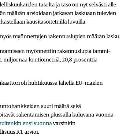
lliskuukauden tasolta ja taso on nyt selvästi alle
ön määrän arvioidaan jatkavan laskuaan tulevien
astellaan kausitasoitetuilla luvuilla.
 myös myönnettyjen rakennuslupien määrän lasku.
ntamiseen myönnettiin rakennuslupia tammi-
 miljoonaa kuutiometriä, 20,8 prosenttia
aattori oli huhtikuussa lähellä EU-maiden
asuntohankkeiden suuri määrä sekä
pitävät rakentamisen plussalla kuluvana vuonna.
kuitenkin ensi vuonna
varsinkin
isuus RT arvioi.