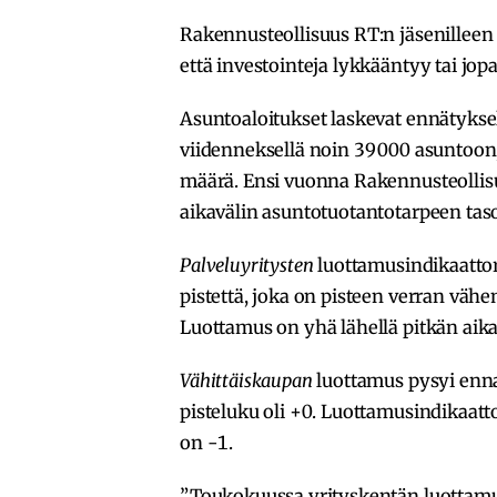
Rakennusteollisuus RT:n jäsenilleen 
että investointeja lykkääntyy tai jop
Asuntoaloitukset laskevat ennätyksel
viidenneksellä noin 39 000 asuntoon
määrä. Ensi vuonna Rakennusteollisu
aikavälin asuntotuotantotarpeen taso
Palveluyritysten
luottamusindikaattor
pistettä, joka on pisteen verran vä
Luottamus on yhä lähellä pitkän aika
Vähittäiskaupan
luottamus pysyi enna
pisteluku oli +0. Luottamusindikaatto
on -1.
”Toukokuussa yrityskentän luottamus