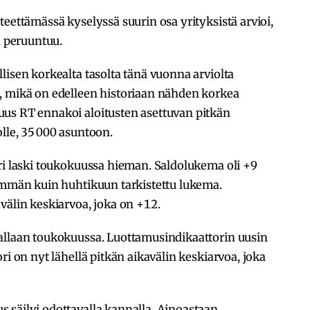
teettämässä kyselyssä suurin osa yrityksistä arvioi,
a peruuntuu.
lisen korkealta tasolta tänä vuonna arviolta
, mikä on edelleen historiaan nähden korkea
us RT ennakoi aloitusten asettuvan pitkän
lle, 35 000 asuntoon.
i laski toukokuussa hieman. Saldolukema oli +9
hemmän kuin huhtikuun tarkistettu lukema.
välin keskiarvoa, joka on +12.
llaan toukokuussa. Luottamusindikaattorin uusin
ri on nyt lähellä pitkän aikavälin keskiarvoa, joka
 säilyi odottavalla kannalla. Ainoastaan