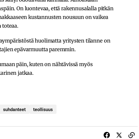
späin. On luontevaa, että rakennusalalla pitkän
makkaaseen kustannusten nousuun on vaikea
n
toteaa.
ympäristöstä huolimatta yritysten tilanne on
ttajien epävarmuutta paremmin.
tumaan päin, kuten on nähtävissä myös
arinen jatkaa.
suhdanteet
teollisuus