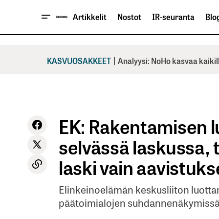
Artikkelit
Nostot
IR-seuranta
Blog
|
KASVUOSAKKEET
Analyysi: NoHo kasvaa kaikil
EK: Rakentamisen l
selvässä laskussa, 
laski vain aavistuk
Elinkeinoelämän keskusliiton luott
päätoimialojen suhdannenäkymissä o