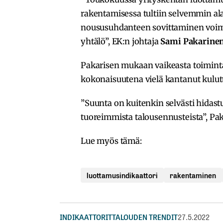
rakentamisessa tultiin selvemmin ala
noususuhdanteen sovittaminen voi
yhtälö”, EK:n johtaja
Sami Pakarine
Pakarisen mukaan vaikeasta toiminta
kokonaisuutena vielä kantanut kulu
”Suunta on kuitenkin selvästi hidas
tuoreimmista talousennusteista”, Pak
Lue myös tämä:
luottamusindikaattori
rakentaminen
INDIKAATTORIT
TALOUDEN TRENDIT
27.5.2022