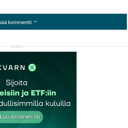
isää kommentti
isää kommentti
autua sisään
rekisteröityä
et kentät on merkitty
*