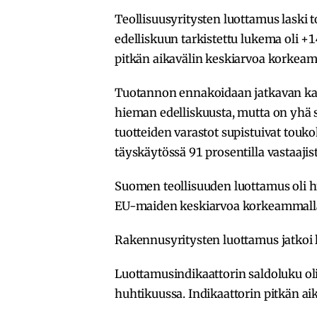
Teollisuusyritysten luottamus laski
edelliskuun tarkistettu lukema oli +
pitkän aikavälin keskiarvoa korkeam
Tuotannon ennakoidaan jatkavan kas
hieman edelliskuusta, mutta on yhä s
tuotteiden varastot supistuivat touko
täyskäytössä 91 prosentilla vastaajist
Suomen teollisuuden luottamus oli
EU-maiden keskiarvoa korkeammall
Rakennusyritysten luottamus jatkoi
Luottamusindikaattorin saldoluku oli
huhtikuussa. Indikaattorin pitkän ai