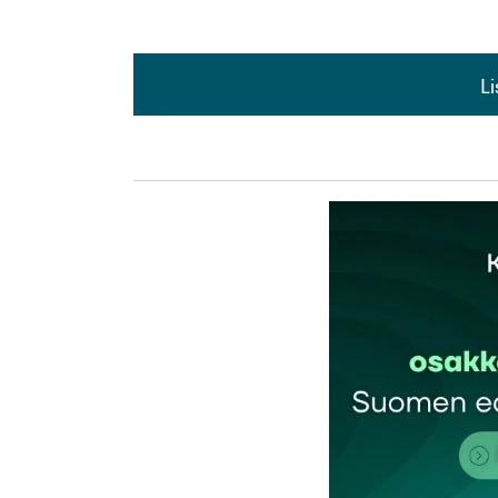
L
L
kirj
Sähköpostiosoitettasi ei julkaista.
Pakollis
Kommentti
*