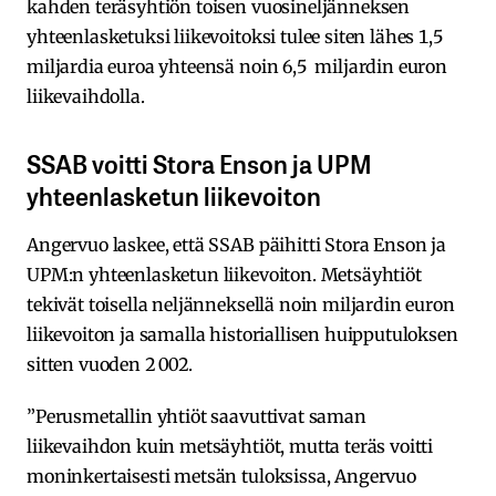
kahden teräsyhtiön toisen vuosineljänneksen
yhteenlasketuksi liikevoitoksi tulee siten lähes 1,5
miljardia euroa yhteensä noin 6,5 miljardin euron
liikevaihdolla.
SSAB voitti Stora Enson ja UPM
yhteenlasketun liikevoiton
Angervuo laskee, että SSAB päihitti Stora Enson ja
UPM:n yhteenlasketun liikevoiton. Metsäyhtiöt
tekivät toisella neljänneksellä noin miljardin euron
liikevoiton ja samalla historiallisen huipputuloksen
sitten vuoden 2 002.
”Perusmetallin yhtiöt saavuttivat saman
liikevaihdon kuin metsäyhtiöt, mutta teräs voitti
moninkertaisesti metsän tuloksissa, Angervuo