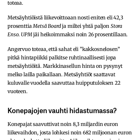
toteaa.
Metsäyhtiöistä liikevoittoaan nosti eniten eli 42,3
prosenttia
Metsä Board
ja miltei yhtä paljon
Stora
Enso
.
UPM
jäi heikoimmaksi noin 26 prosentillaan.
Angervuo toteaa, että sahat eli ”kakkosnelosen”
pitkä hintapiikki palkitse ruhtinaallisesti jopa
metsäyhtiöitä. Markkinasellun hinta on pysynyt
melko lailla paikallaan. Metsäyhtiöt saattavat
kuluvalle vuodella saavuttaa huipputuloksen 22
vuoteen.
Konepajojen vauhti hidastumassa?
Konepajat saavuttivat noin 8,3 miljardin euron
liikevaihdon, josta lohkesi noin 682 miljoonan euron