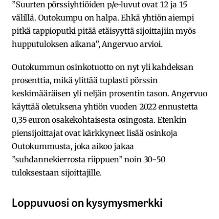
”Suurten pörssiyhtiöiden p/e-luvut ovat 12 ja 15
välillä. Outokumpu on halpa. Ehkä yhtiön aiempi
pitkä tappioputki pitää etäisyyttä sijoittajiin myös
hupputuloksen aikana”, Angervuo arvioi.
Outokummun osinkotuotto on nyt yli kahdeksan
prosenttia, mikä ylittää tuplasti pörssin
keskimääräisen yli neljän prosentin tason. Angervuo
käyttää oletuksena yhtiön vuoden 2022 ennustetta
0,35 euron osakekohtaisesta osingosta. Etenkin
piensijoittajat ovat kärkkyneet lisää osinkoja
Outokummusta, joka aikoo jakaa
”suhdannekierrosta riippuen” noin 30-50
tuloksestaan sijoittajille.
Loppuvuosi on kysymysmerkki