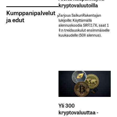
kryptovaluutoilla
Kumppanipalvelut
Tarjous SalkunRakentajan
ja edut
lukijoille: Käyttämällä​ ​
alennuskoodia​ ​SRFI17X,​ ​saat​ ​1
%:n treidauskulut​ ​ensimmäiselle​ ​
kuukaudelle​ ​(50%​ ​alennus).
Yli 300
kryptovaluuttaa -