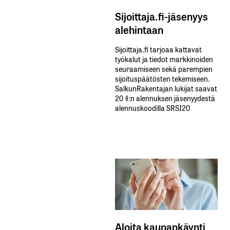
Sijoittaja.fi-jäsenyys
alehintaan
Sijoittaja.fi tarjoaa kattavat
työkalut ja tiedot markkinoiden
seuraamiseen sekä parempien
sijoituspäätösten tekemiseen.
SalkunRakentajan lukijat saavat
20 %:n alennuksen jäsenyydestä
alennuskoodilla SRSI20
Aloita kaupankäynti