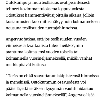
Outokumpu ja muu teollisuus ovat perinteisesti
tehneet kovimmat tuloksena loppuvuodesta.
Odotukset hämmentävät sijoittajia aikana, jolloin
kustannusten kuormitus näkyy noin kolmanneksen
nousuna teollisuuden tuottajahinnoissa.
Angervuo jatkaa, että jos teollisuuden vuoden
viimeisestä kvartaalista tulee ”heikko”, niin
taantuma koittaa ensi vuoden toisella tai
kolmannella vuosineljänneksellä, mikäli vanhat
merkit pitävät kutinsa
”Teräs on ehkä saavuttanut lakipisteensä hinnoissa
ja menekissä. Outokummun osavuodesta voi
päätellä, että teräksen kysynnän vauhti hidastuu
kolmannella vuosineljänneksellä”, Angervuo lisää.