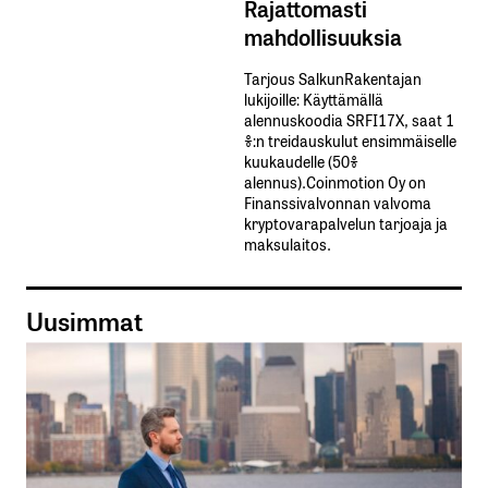
Rajattomasti
mahdollisuuksia
Tarjous SalkunRakentajan
lukijoille: Käyttämällä​ ​
alennuskoodia​ ​SRFI17X,​ ​saat​ ​1
%:n treidauskulut​ ​ensimmäiselle​ ​
kuukaudelle​ ​(50%​ ​
alennus).Coinmotion Oy on
Finanssivalvonnan valvoma
kryptovarapalvelun tarjoaja ja
maksulaitos.
Uusimmat