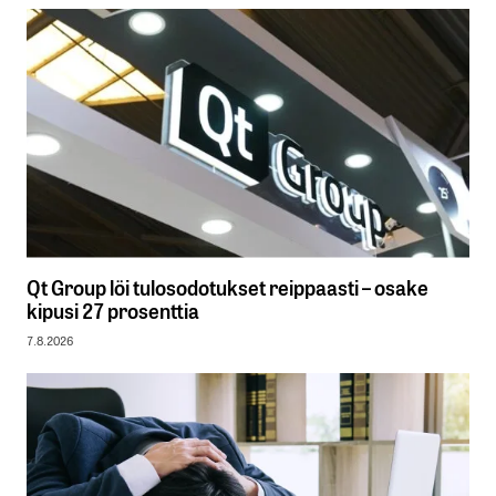
Qt Group löi tulosodotukset reippaasti – osake
kipusi 27 prosenttia
7.8.2026