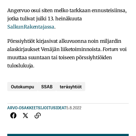
Angervuo osui siten melko tarkkaan ennusteisiinsa,
jotka tulivat julki 13. heinäkuuta
SalkunRakentajassa
.
Pörssiyhtiöt kirjasivat alkuvuonna noin miljardin
alaskirjaukset Venäjän liiketoiminnoista.
Fortum
voi
muuttaa suuntaan tai toiseen pörssiyhtiöiden
tuloslukuja.
Outokumpu
SSAB
teräsyhtiöt
ARVO-OSAKKEET
SIJOITUSIDEAT
5.8.2022