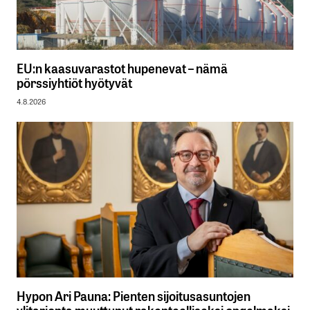
EU:n kaasuvarastot hupenevat – nämä
pörssiyhtiöt hyötyvät
4.8.2026
Hypon Ari Pauna: Pienten sijoitusasuntojen