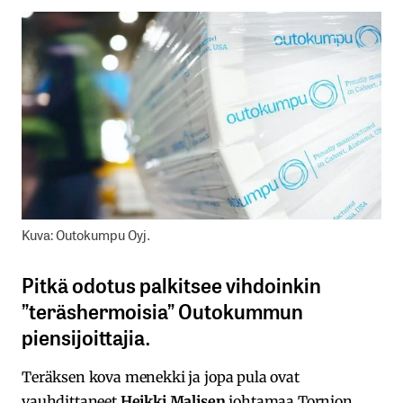
Kuva: Outokumpu Oyj.
Pitkä odotus palkitsee vihdoinkin
”teräshermoisia” Outokummun
piensijoittajia.
Teräksen kova menekki ja jopa pula ovat
vauhdittaneet
Heikki Malisen
johtamaa Tornion