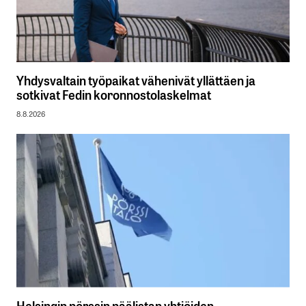
Yhdysvaltain työpaikat vähenivät yllättäen ja
sotkivat Fedin koronnostolaskelmat
8.8.2026
Helsingin pörssin päälistan yhtiöiden