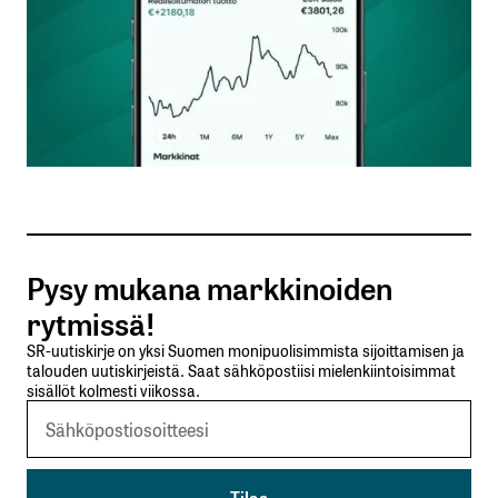
Nimesi tai nimimerkkisi
*
Sähköpostiosoitteesi
*
Tilaa SalkunRakentajan uutiskirje
Pysy mukana markkinoiden
Lähetä kommentti
rytmissä!
SR-uutiskirje on yksi Suomen monipuolisimmista sijoittamisen ja
talouden uutiskirjeistä. Saat sähköpostiisi mielenkiintoisimmat
sisällöt kolmesti viikossa.