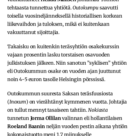
tehtaasta tunnettua yhtiötä.
Outokumpu
saavutti
toisella vuosineljänneksellä historiallisen korkean
liikevaihdon ja tuloksen, mikä ei kuitenkaan
vakuuttanut sijoittajia.
Takaisku on kuitenkin teräsyhtiön osakekurssin
vajaan prosentin lasku torstaisen osavuoden
julkistuksen jälkeen. Niin sanotun ”syklisen” yhtiön
eli Outokummun osake on vuoden ajan juuttunut
noin 4-5 euron tasolle Helsingin pörssissä.
Outokummun suuresta Saksan teräsfuusiosta
(
Inoxum
) on vierähtänyt kymmenen vuotta. Johtajia
on tullut mennyt tasaiseen tahtiin.
Nokiasta
tunnetun
Jorma Ollilan
valinnan eli hollantilaisen
Roeland Baanin
neljän vuoden pestin aikana yhtiön
kokonaistuotto meni 1,7 miinukselle