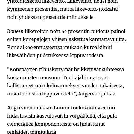
yhteenlaskettu liikevoitto. Liikevaihto nousi noin
kymmenen prosenttia, mutta liikevoitto notkahti
noin yhdeksän prosenttia miinukselle.
Koneen
liikevoiton noin 44 prosentin pudotus painoi
eniten konepajojen yhteenlaskettua kannattavuutta.
Kone aikoo ennusteensa mukaan kuroa kiinni
liikevaihdon pudotuksensa loppuvuodesta.
”Konepajojen tilauskertymät heikkenivät suhteessa
kustannusten nousuun. Tuottajahinnat ovat
kallistuneet noin kolmanneksen vuoden takaisesta,
mikä luo riskiä loppuvuodelle”, Angervuo jatkaa
Angervuon mukaan tammi-toukokuun viennin
hidastuvista kasvuluvuista voi päätellä, että pula
esimerkiksi komponenteista on hidastanut
tehtaiden toimituksia.