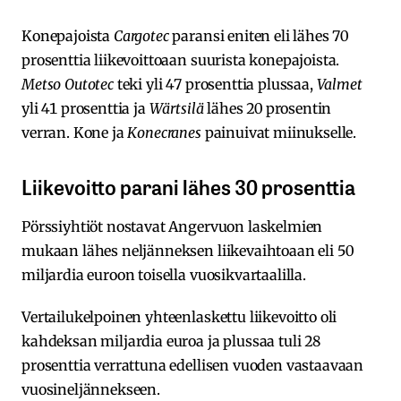
Konepajoista
Cargotec
paransi eniten eli lähes 70
prosenttia liikevoittoaan suurista konepajoista.
Metso Outotec
teki yli 47 prosenttia plussaa,
Valmet
yli 41 prosenttia ja
Wärtsilä
lähes 20 prosentin
verran. Kone ja
Konecranes
painuivat miinukselle.
Liikevoitto parani lähes 30 prosenttia
Pörssiyhtiöt nostavat Angervuon laskelmien
mukaan lähes neljänneksen liikevaihtoaan eli 50
miljardia euroon toisella vuosikvartaalilla.
Vertailukelpoinen yhteenlaskettu liikevoitto oli
kahdeksan miljardia euroa ja plussaa tuli 28
prosenttia verrattuna edellisen vuoden vastaavaan
vuosineljännekseen.