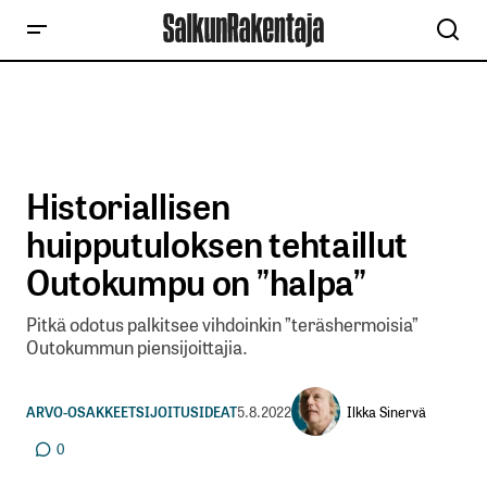
Historiallisen
huipputuloksen tehtaillut
Outokumpu on ”halpa”
Pitkä odotus palkitsee vihdoinkin ”teräshermoisia”
Outokummun piensijoittajia.
Ilkka Sinervä
ARVO-OSAKKEET
SIJOITUSIDEAT
5.8.2022
0