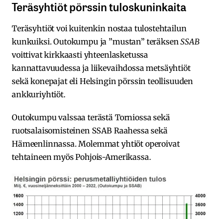
Teräsyhtiöt pörssin tuloskuninkaita
Teräsyhtiöt voi kuitenkin nostaa tulostehtailun
kunkuiksi. Outokumpu ja ”mustan” teräksen
SSAB
voittivat kirkkaasti yhteenlasketussa
kannattavuudessa ja liikevaihdossa metsäyhtiöt
sekä konepajat eli Helsingin pörssin teollisuuden
ankkuriyhtiöt.
Outokumpu valssaa terästä Torniossa sekä
ruotsalaisomisteinen SSAB Raahessa sekä
Hämeenlinnassa. Molemmat yhtiöt operoivat
tehtaineen myös Pohjois-Amerikassa.