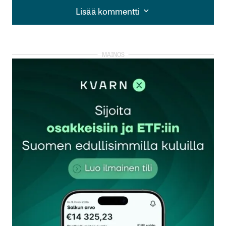
Lisää kommentti
Lisää kommentti
kirjautua
sisään
rekisteröityä
Sähköpostiosoitettasi ei julkaista.
Pakolliset
kentät on merkitty
*
Kommentti
*