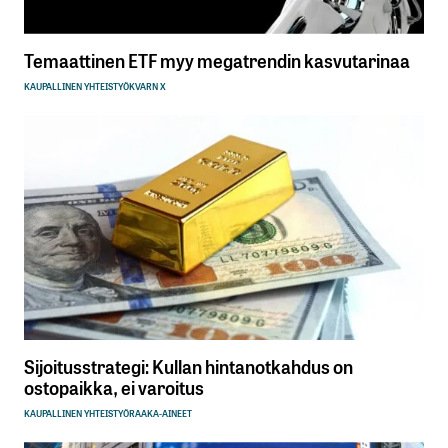
Temaattinen ETF myy megatrendin kasvutarinaa
KAUPALLINEN YHTEISTYÖ
KVARN X
Sijoitusstrategi: Kullan hintanotkahdus on
ostopaikka, ei varoitus
KAUPALLINEN YHTEISTYÖ
RAAKA-AINEET