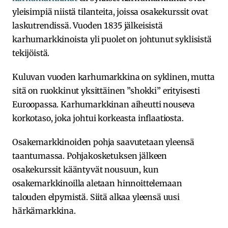
yleisimpiä niistä tilanteita, joissa osakekurssit ovat
laskutrendissä. Vuoden 1835 jälkeisistä
karhumarkkinoista yli puolet on johtunut syklisistä
tekijöistä.
Kuluvan vuoden karhumarkkina on syklinen, mutta
sitä on ruokkinut yksittäinen ”shokki” erityisesti
Euroopassa. Karhumarkkinan aiheutti nouseva
korkotaso, joka johtui korkeasta inflaatiosta.
Osakemarkkinoiden pohja saavutetaan yleensä
taantumassa. Pohjakosketuksen jälkeen
osakekurssit kääntyvät nousuun, kun
osakemarkkinoilla aletaan hinnoittelemaan
talouden elpymistä. Siitä alkaa yleensä uusi
härkämarkkina.