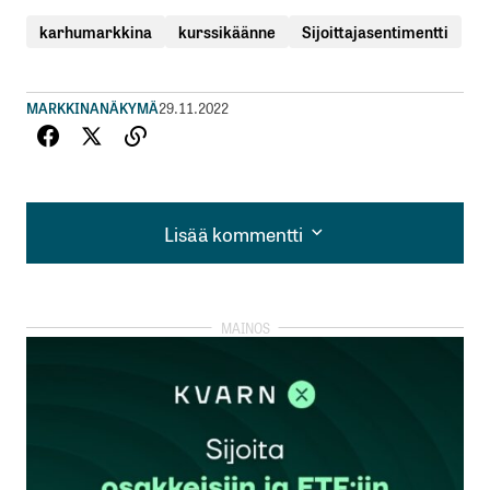
karhumarkkina
kurssikäänne
Sijoittajasentimentti
MARKKINANÄKYMÄ
29.11.2022
Lisää kommentti
Lisää kommentti
kirjautua
sisään
rekisteröityä