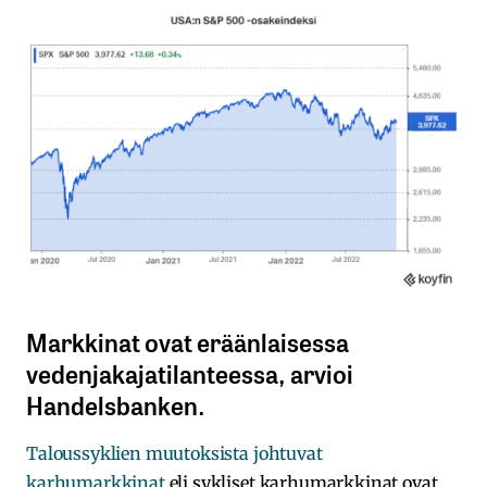
Markkinat ovat eräänlaisessa
vedenjakajatilanteessa, arvioi
Handelsbanken.
Taloussyklien muutoksista johtuvat
karhumarkkinat
eli sykliset karhumarkkinat ovat