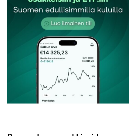
Sähköpostiosoitettasi ei julkaista.
Pakolliset
kentät on merkitty
*
Kommentti
*
Nimesi tai nimimerkkisi
*
Sähköpostiosoitteesi
*
Tilaa SalkunRakentajan uutiskirje