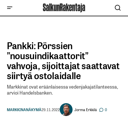
Pankki: Pörssien
”nousuindikaattorit”
vahvoja, sijoittajat saattavat
siirtyä ostolaidalle
Markkinat ovat eräänlaisessa vedenjakajatilanteessa,
arvioi Handelsbanken.
Jorma Erkkilä
MARKKINANÄKYMÄ
29.11.2022
0