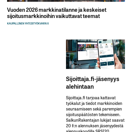
Vuoden 2026 markkinatilanne ja keskeiset
sijoitusmarkkinoihin vaikuttavat teemat
KAUPALLINEN YHTEISTYÖ
KVARN X
Sijoittaja.fi-jäsenyys
alehintaan
Sijoittaja.fi tarjoaa kattavat
työkalut ja tiedot markkinoiden
seuraamiseen sekä parempien
sijoituspäätösten tekemiseen.
SalkunRakentajan lukijat saavat
20 %:n alennuksen jäsenyydestä
alennuskoodilla SRSI20