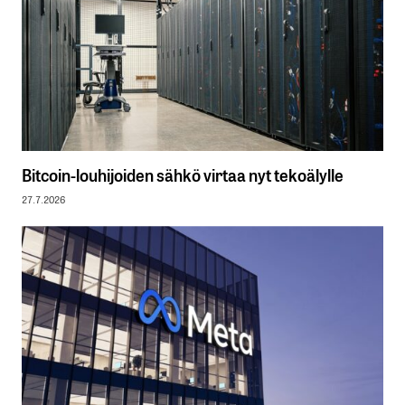
Bitcoin-louhijoiden sähkö virtaa nyt tekoälylle
27.7.2026