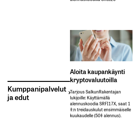
Aloita kaupankäynti
kryptovaluutoilla
Kumppanipalvelut
Tarjous SalkunRakentajan
ja edut
lukijoille: Käyttämällä​ ​
alennuskoodia​ ​SRFI17X,​ ​saat​ ​1
%:n treidauskulut​ ​ensimmäiselle​ ​
kuukaudelle​ ​(50%​ ​alennus).