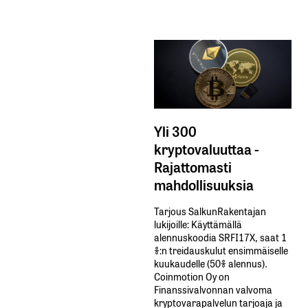
Yli 300
kryptovaluuttaa -
Rajattomasti
mahdollisuuksia
Tarjous SalkunRakentajan
lukijoille: Käyttämällä​ ​
alennuskoodia​ ​SRFI17X,​ ​saat​ ​1
%:n treidauskulut​ ​ensimmäiselle​ ​
kuukaudelle​ ​(50%​ ​alennus).
Coinmotion Oy on
Finanssivalvonnan valvoma
kryptovarapalvelun tarjoaja ja