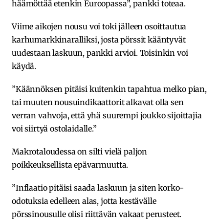
häämöttää etenkin Euroopassa”, pankki toteaa.
Viime aikojen nousu voi toki jälleen osoittautua
karhumarkkinaralliksi, josta pörssit kääntyvät
uudestaan laskuun, pankki arvioi. Toisinkin voi
käydä.
”Käännöksen pitäisi kuitenkin tapahtua melko pian,
tai muuten nousuindikaattorit alkavat olla sen
verran vahvoja, että yhä suurempi joukko sijoittajia
voi siirtyä ostolaidalle.”
Makrotaloudessa on silti vielä paljon
poikkeuksellista epävarmuutta.
”Inflaatio pitäisi saada laskuun ja siten korko-
odotuksia edelleen alas, jotta kestävälle
pörssinousulle olisi riittävän vakaat perusteet.