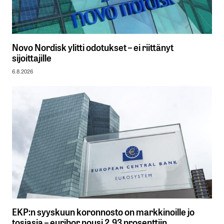
Novo Nordisk ylitti odotukset – ei riittänyt
sijoittajille
6.8.2026
EKP:n syyskuun koronnosto on markkinoille jo
tosiasia – euribor nousi 2,93 prosenttiin