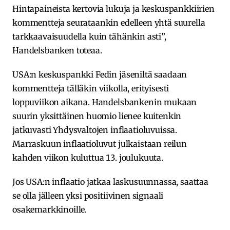
Hintapaineista kertovia lukuja ja keskuspankkiirien
kommentteja seurataankin edelleen yhtä suurella
tarkkaavaisuudella kuin tähänkin asti”,
Handelsbanken toteaa.
USA:n keskuspankki Fedin jäseniltä saadaan
kommentteja tälläkin viikolla, erityisesti
loppuviikon aikana. Handelsbankenin mukaan
suurin yksittäinen huomio lienee kuitenkin
jatkuvasti Yhdysvaltojen inflaatioluvuissa.
Marraskuun inflaatioluvut julkaistaan reilun
kahden viikon kuluttua 13. joulukuuta.
Jos USA:n inflaatio jatkaa laskusuunnassa, saattaa
se olla jälleen yksi positiivinen signaali
osakemarkkinoille.