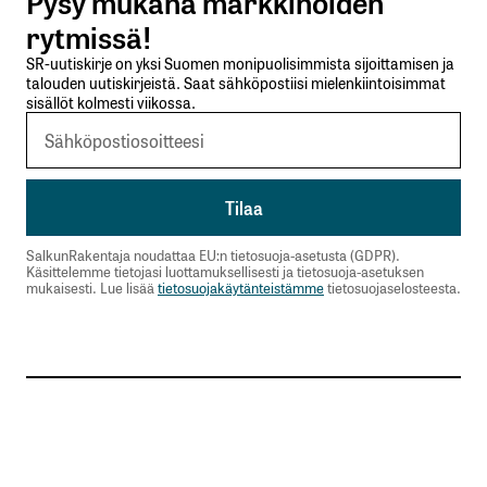
Pysy mukana markkinoiden
Lähetä kommentti
rytmissä!
SR-uutiskirje on yksi Suomen monipuolisimmista sijoittamisen ja
talouden uutiskirjeistä. Saat sähköpostiisi mielenkiintoisimmat
sisällöt kolmesti viikossa.
SalkunRakentaja noudattaa EU:n tietosuoja-asetusta (GDPR).
Käsittelemme tietojasi luottamuksellisesti ja tietosuoja-asetuksen
mukaisesti. Lue lisää
tietosuojakäytänteistämme
tietosuojaselosteesta.