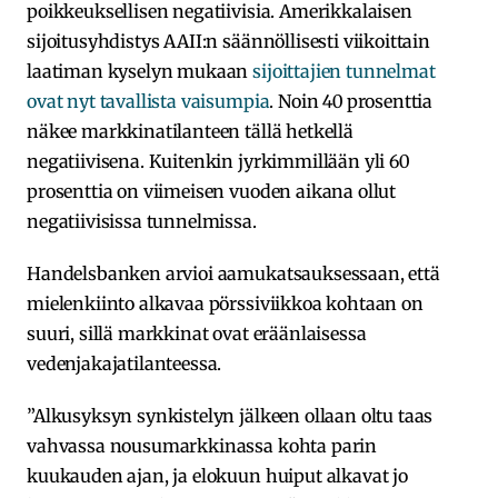
poikkeuksellisen negatiivisia. Amerikkalaisen
sijoitusyhdistys AAII:n säännöllisesti viikoittain
laatiman kyselyn mukaan
sijoittajien tunnelmat
ovat nyt tavallista vaisumpia
. Noin 40 prosenttia
näkee markkinatilanteen tällä hetkellä
negatiivisena. Kuitenkin jyrkimmillään yli 60
prosenttia on viimeisen vuoden aikana ollut
negatiivisissa tunnelmissa.
Handelsbanken arvioi aamukatsauksessaan, että
mielenkiinto alkavaa pörssiviikkoa kohtaan on
suuri, sillä markkinat ovat eräänlaisessa
vedenjakajatilanteessa.
”Alkusyksyn synkistelyn jälkeen ollaan oltu taas
vahvassa nousumarkkinassa kohta parin
kuukauden ajan, ja elokuun huiput alkavat jo