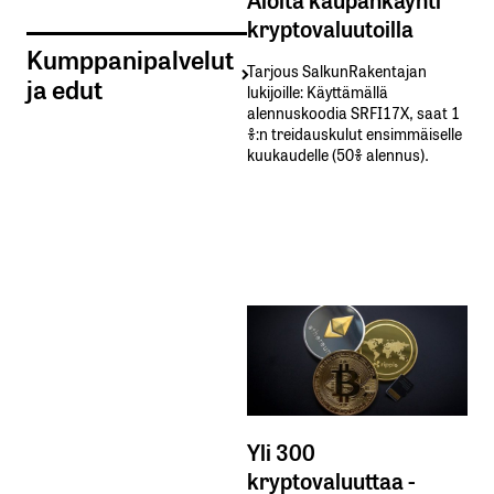
kryptovaluutoilla
Kumppanipalvelut
Tarjous SalkunRakentajan
ja edut
lukijoille: Käyttämällä​ ​
alennuskoodia​ ​SRFI17X,​ ​saat​ ​1
%:n treidauskulut​ ​ensimmäiselle​ ​
kuukaudelle​ ​(50%​ ​alennus).
Yli 300
kryptovaluuttaa -