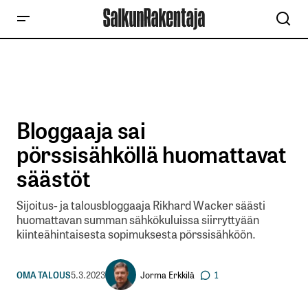
Bloggaaja sai
pörssisähköllä huomattavat
säästöt
Sijoitus- ja talousbloggaaja Rikhard Wacker säästi
huomattavan summan sähkökuluissa siirryttyään
kiinteähintaisesta sopimuksesta pörssisähköön.
Jorma Erkkilä
OMA TALOUS
5.3.2023
1