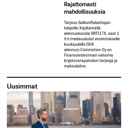
Rajattomasti
mahdollisuuksia
Tarjous SalkunRakentajan
lukijoille: Käyttämällä​ ​
alennuskoodia​ ​SRFI17X,​ ​saat​ ​1
%:n treidauskulut​ ​ensimmäiselle​ ​
kuukaudelle​ ​(50%​ ​
alennus).Coinmotion Oy on
Finanssivalvonnan valvoma
kryptovarapalvelun tarjoaja ja
maksulaitos.
Uusimmat