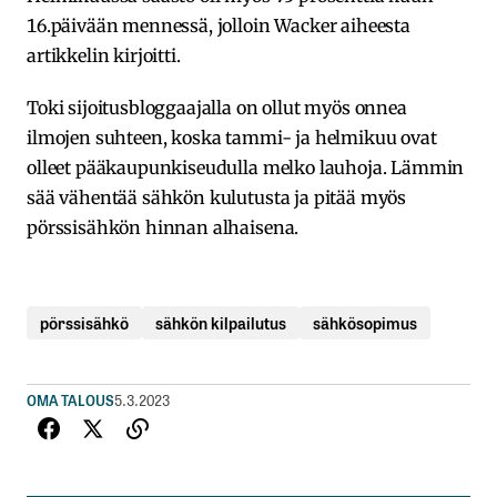
16.päivään mennessä, jolloin Wacker aiheesta
artikkelin kirjoitti.
Toki sijoitusbloggaajalla on ollut myös onnea
ilmojen suhteen, koska tammi- ja helmikuu ovat
olleet pääkaupunkiseudulla melko lauhoja. Lämmin
sää vähentää sähkön kulutusta ja pitää myös
pörssisähkön hinnan alhaisena.
pörssisähkö
sähkön kilpailutus
sähkösopimus
OMA TALOUS
5.3.2023