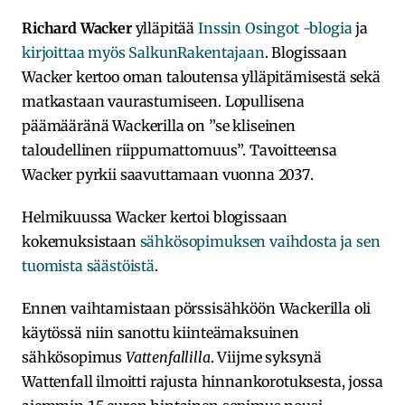
Richard Wacker
ylläpitää
Inssin Osingot -blogia
ja
kirjoittaa myös SalkunRakentajaan
. Blogissaan
Wacker kertoo oman taloutensa ylläpitämisestä sekä
matkastaan vaurastumiseen. Lopullisena
päämääränä Wackerilla on ”se kliseinen
taloudellinen riippumattomuus”. Tavoitteensa
Wacker pyrkii saavuttamaan vuonna 2037.
Helmikuussa Wacker kertoi blogissaan
kokemuksistaan
sähkösopimuksen vaihdosta ja sen
tuomista säästöistä
.
Ennen vaihtamistaan pörssisähköön Wackerilla oli
käytössä niin sanottu kiinteämaksuinen
sähkösopimus
Vattenfallilla
. Viijme syksynä
Wattenfall ilmoitti rajusta hinnankorotuksesta, jossa