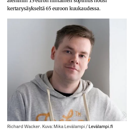
aiemmin 15 euron hintainen sopimus nousi
kertarysäykseltä 65 euroon kuukaudessa.
Richard Wacker. Kuva: Mika Levälampi /
Levälampi.fi