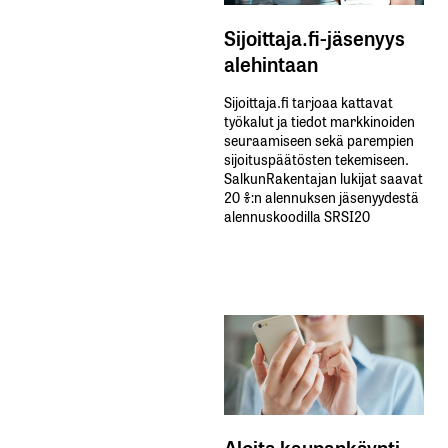
Sijoittaja.fi-jäsenyys
alehintaan
Sijoittaja.fi tarjoaa kattavat
työkalut ja tiedot markkinoiden
seuraamiseen sekä parempien
sijoituspäätösten tekemiseen.
SalkunRakentajan lukijat saavat
20 %:n alennuksen jäsenyydestä
alennuskoodilla SRSI20
Aloita kaupankäynti