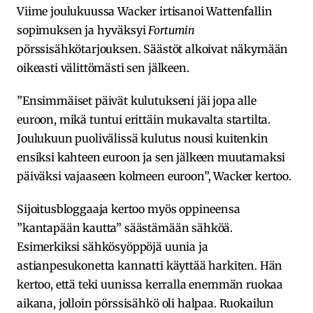
Viime joulukuussa Wacker irtisanoi Wattenfallin
sopimuksen ja hyväksyi
Fortumin
pörssisähkötarjouksen. Säästöt alkoivat näkymään
oikeasti välittömästi sen jälkeen.
”Ensimmäiset päivät kulutukseni jäi jopa alle
euroon, mikä tuntui erittäin mukavalta startilta.
Joulukuun puolivälissä kulutus nousi kuitenkin
ensiksi kahteen euroon ja sen jälkeen muutamaksi
päiväksi vajaaseen kolmeen euroon”, Wacker kertoo.
Sijoitusbloggaaja kertoo myös oppineensa
”kantapään kautta” säästämään sähköä.
Esimerkiksi sähkösyöppöjä uunia ja
astianpesukonetta kannatti käyttää harkiten. Hän
kertoo, että teki uunissa kerralla enemmän ruokaa
aikana, jolloin pörssisähkö oli halpaa. Ruokailun