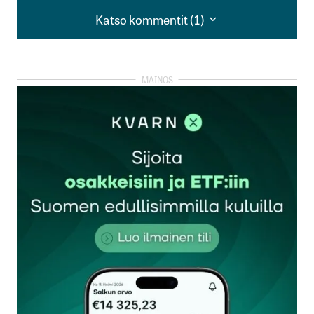
Katso kommentit (1)
Katso kommentit (1)
Onko se jutun aihe, maksaako sähkö euron vai
kaksi päivässä? Näinkö sijoittajasta tulee
miljonääri? Taitaa löytyä paljon oleellisempiakin
menoeriä.
Watti
6.3.2023 at 23:19
Vastaa
kirjautua
sisään
rekisteröityä