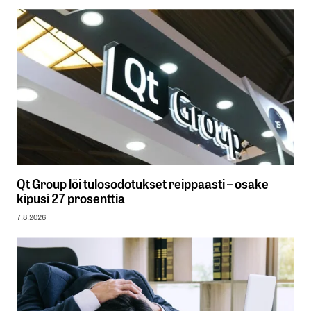
Qt Group löi tulosodotukset reippaasti – osake
kipusi 27 prosenttia
7.8.2026