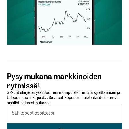
Sähköpostiosoitettasi ei julkaista.
Pakolliset
kentät on merkitty
*
Kommentti
*
Pysy mukana markkinoiden
rytmissä!
Nimesi tai nimimerkkisi
*
SR-uutiskirje on yksi Suomen monipuolisimmista sijoittamisen ja
talouden uutiskirjeistä. Saat sähköpostiisi mielenkiintoisimmat
sisällöt kolmesti viikossa.
Sähköpostiosoitteesi
*
Tilaa SalkunRakentajan uutiskirje