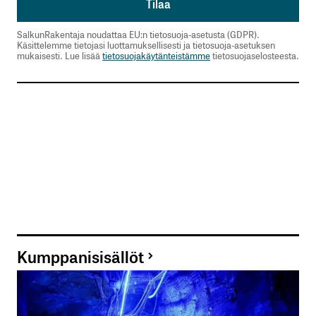
Lähetä kommentti
SalkunRakentaja noudattaa EU:n tietosuoja-asetusta (GDPR).
Käsittelemme tietojasi luottamuksellisesti ja tietosuoja-asetuksen
mukaisesti. Lue lisää
tietosuojakäytänteistämme
tietosuojaselosteesta.
Kumppanisisällöt