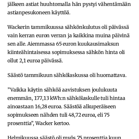
jälkeen astiat huuhtomalla hän pystyi vähentämään
astianpesukoneen käyttöä.
Wackerin tammikuussa sähkönkulutus oli päivässä
vain kerran euron verran ja kaikkina muina päivinä
sen alle. Aiemmassa 65 euron kuukausimaksun
kiinteähintaisessa sopimuksessa sähkön hinta oli
ollut 2,1 euroa päivässä.
Säästö tammikuun sähkölaskussa oli huomattava.
”Vaikka käytin sähköä aavistuksen joulukuuta
enemmän, 177,13 kWh:n sähkölaskulle tuli hintaa
ainoastaan 16,28 euroa. Säästöä alkuperäiseen
sopimukseen nähden tuli 48,72 euroa, eli 75
prosenttia”, Wacker kertoo.
Helmikuussa säästö oli myös 75 prosenttia kuun