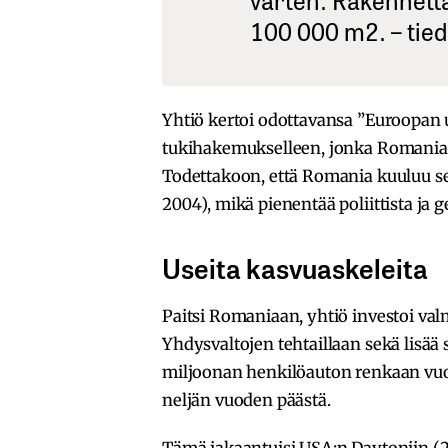
100 000 m2. – tied
Yhtiö kertoi odottavansa ”Euroopan 
tukihakemukselleen, jonka Romanian
Todettakoon, että Romania kuuluu se
2004), mikä pienentää poliittista ja ge
Useita kasvuaskeleita
Paitsi Romaniaan, yhtiö investoi va
Yhdysvaltojen tehtaillaan sekä lisää
miljoonan henkilöauton renkaan vuo
neljän vuoden päästä.
Tämä jakaantuisi USA:n Daytoniin (25 %