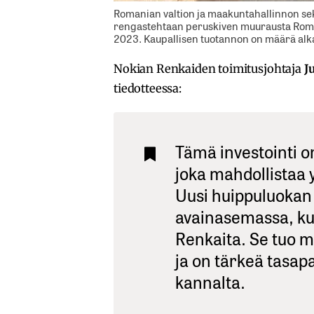
Romanian valtion ja maakuntahallinnon se
rengastehtaan peruskiven muurausta Roma
2023. Kaupallisen tuotannon on määrä alk
Nokian Renkaiden toimitusjohtaja
J
tiedotteessa:
Tämä investointi o
joka mahdollistaa 
Uusi huippuluokan
avainasemassa, k
Renkaita. Se tuo me
ja on tärkeä tasap
kannalta.