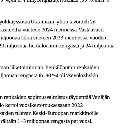
ökkäyssotaa Ukrainaan, yhtiö tavoitteli 26
asiteettia vuoteen 2024 mennessä. Vastaavasti
 miljoonaa kiloa vuoteen 2023 mennessä. Vuoden
t 20 miljoonaa henkilöauton rengasta ja 24 miljoonaa
mman liiketoiminnan, henkilöauton renkaiden,
ljoonaa rengasta (n. 80 %) oli Vsevolozhskin
n renkaiden sopimusvalmistus täydentää Venäjän
tiö kertoi vuosikertomuksessaan 2022
aiden tulevan Keski-Euroopan markkinoille
rältään 1-3 miljoonaa rengasta per vuosi.