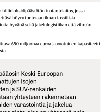
iilidioksidipäästötön tuotantolaitos, jossa
ttävä höyry tuotetaan ilman fossiilisia
aintia hyvänä sekä jakelulogistiikan että vihreän
ttava 650 miljoonaa euroa ja vuotuinen kapasiteetti
sta.
 pääosin Keski-Euroopan
attujen isojen
den ja SUV-renkaiden
htaan yhteyteen rakennetaan
iden varastointia ja jakelua
vaa pinta-alaa on yhteensä noin