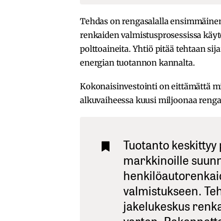
Tehdas on rengasalalla ensimmäinen h
renkaiden valmistusprosessissa käyte
polttoaineita. Yhtiö pitää tehtaan sij
energian tuotannon kannalta.
Kokonaisinvestointi on eittämättä mi
alkuvaiheessa kuusi miljoonaa renga
Tuotanto keskittyy
markkinoille suunn
henkilöautorenkai
valmistukseen. Te
jakelukeskus renka
varten. Rakennetta