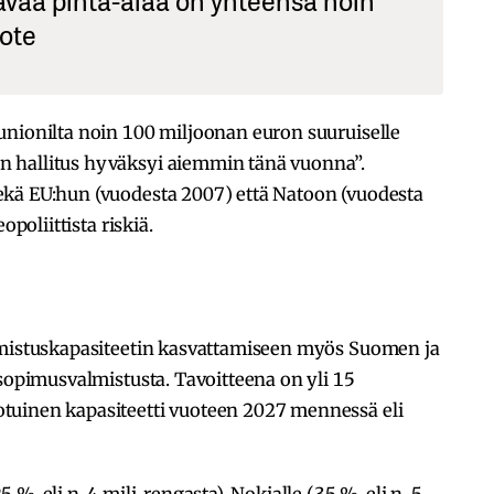
ote
unionilta noin 100 miljoonan euron suuruiselle
 hallitus hyväksyi aiemmin tänä vuonna”.
kä EU:hun (vuodesta 2007) että Natoon (vuodesta
opoliittista riskiä.
lmistuskapasiteetin kasvattamiseen myös Suomen ja
 sopimusvalmistusta. Tavoitteena on yli 15
tuinen kapasiteetti vuoteen 2027 mennessä eli
, eli n. 4 milj. rengasta), Nokialle (35 %, eli n. 5