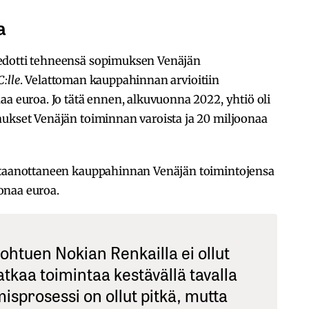
a
edotti tehneensä sopimuksen Venäjän
C:lle
. Velattoman kauppahinnan arvioitiin
aa euroa. Jo tätä ennen, alkuvuonna 2022, yhtiö oli
aukset Venäjän toiminnan varoista ja 20 miljoonaa
astaanottaneen kauppahinnan Venäjän toimintojensa
onaa euroa.
ohtuen Nokian Renkailla ei ollut
atkaa toimintaa kestävällä tavalla
isprosessi on ollut pitkä, mutta