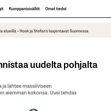
it
Kumppanisisällöt
Omat tiedot
la alueilla – Hook ja Stefan’s laajentavat Suomessa
nistaa uudelta pohjalta
 ja lähtee massiiviseen
een aiemman kokonsa. Uusi tehdas