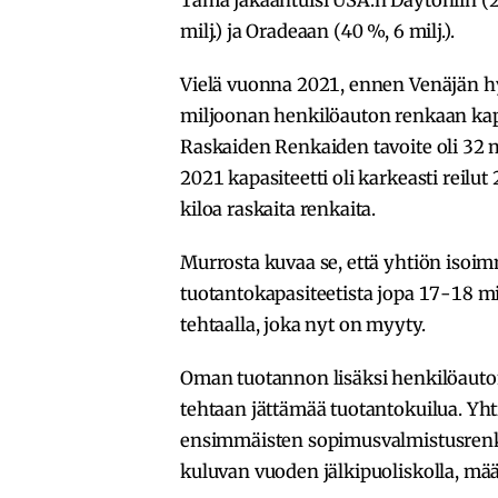
milj.) ja Oradeaan (40 %, 6 milj.).
Vielä vuonna 2021, ennen Venäjän hy
miljoonan henkilöauton renkaan kap
Raskaiden Renkaiden tavoite oli 32
2021 kapasiteetti oli karkeasti reilu
kiloa raskaita renkaita.
Murrosta kuvaa se, että yhtiön isoi
tuotantokapasiteetista jopa 17-18 mi
tehtaalla, joka nyt on myyty.
Oman tuotannon lisäksi henkilöauto
tehtaan jättämää tuotantokuilua. Yh
ensimmäisten sopimusvalmistusrenk
kuluvan vuoden jälkipuoliskolla, mää