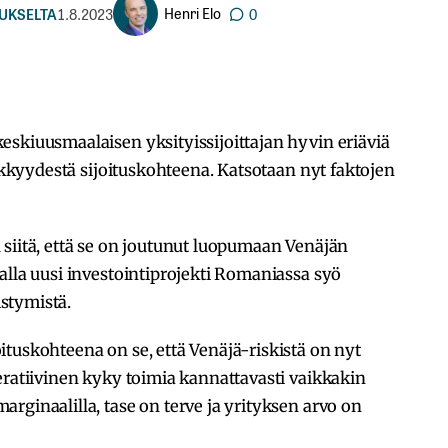
Henri Elo
UKSELTA
1.8.2023
0
eskiuusmaalaisen yksityissijoittajan hyvin eriäviä
kyydestä sijoituskohteena. Katsotaan nyt faktojen
siitä, että se on joutunut luopumaan Venäjän
alla uusi investointiprojekti Romaniassa syö
stymistä.
tuskohteena on se, että Venäjä-riskistä on nyt
eratiivinen kyky toimia kannattavasti vaikkakin
rginaalilla, tase on terve ja yrityksen arvo on