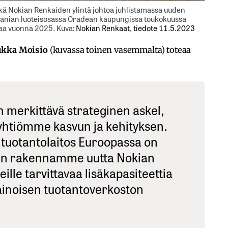
kä Nokian Renkaiden ylintä johtoa juhlistamassa uuden
nian luoteisosassa Oradean kaupungissa toukokuussa
aa vuonna 2025. Kuva:
Nokian Renkaat, tiedote 11.5.2023
ukka Moisio
(kuvassa toinen vasemmalta) toteaa
n merkittävä strateginen askel,
yhtiömme kasvun ja kehityksen.
 tuotantolaitos Euroopassa on
un rakennamme uutta Nokian
ille tarvittavaa lisäkapasiteettia
ainoisen tuotantoverkoston