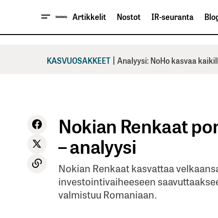
Artikkelit
Nostot
IR-seuranta
Blog
|
KASVUOSAKKEET
Analyysi: NoHo kasvaa kaikil
Nokian Renkaat pon
– analyysi
Nokian Renkaat kasvattaa velkaansa
investointivaiheeseen saavuttaaks
valmistuu Romaniaan.