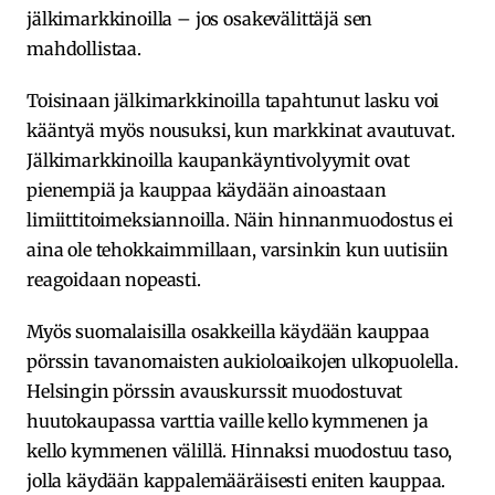
jälkimarkkinoilla – jos osakevälittäjä sen
mahdollistaa.
Toisinaan jälkimarkkinoilla tapahtunut lasku voi
kääntyä myös nousuksi, kun markkinat avautuvat.
Jälkimarkkinoilla kaupankäyntivolyymit ovat
pienempiä ja kauppaa käydään ainoastaan
limiittitoimeksiannoilla. Näin hinnanmuodostus ei
aina ole tehokkaimmillaan, varsinkin kun uutisiin
reagoidaan nopeasti.
Myös suomalaisilla osakkeilla käydään kauppaa
pörssin tavanomaisten aukioloaikojen ulkopuolella.
Helsingin pörssin avauskurssit muodostuvat
huutokaupassa varttia vaille kello kymmenen ja
kello kymmenen välillä. Hinnaksi muodostuu taso,
jolla käydään kappalemääräisesti eniten kauppaa.