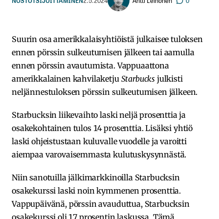
Antti Leinonen
NOSTOT
SIJOITTAMINEN
2.5.2024
0
Suurin osa amerikkalaisyhtiöistä julkaisee tuloksen
ennen pörssin sulkeutumisen jälkeen tai aamulla
ennen pörssin avautumista. Vappuaattona
amerikkalainen kahvilaketju
Starbucks
julkisti
neljännestuloksen pörssin sulkeutumisen jälkeen.
Starbucksin liikevaihto laski neljä prosenttia ja
osakekohtainen tulos 14 prosenttia. Lisäksi yhtiö
laski ohjeistustaan kuluvalle vuodelle ja varoitti
aiempaa varovaisemmasta kulutuskysynnästä.
Niin sanotuilla jälkimarkkinoilla Starbucksin
osakekurssi laski noin kymmenen prosenttia.
Vappupäivänä, pörssin avauduttua, Starbucksin
osakekurssi oli 17 prosentin laskussa. Tämä