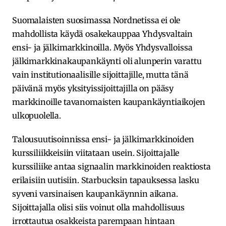
Suomalaisten suosimassa Nordnetissa ei ole
mahdollista käydä osakekauppaa Yhdysvaltain
ensi- ja jälkimarkkinoilla. Myös Yhdysvalloissa
jälkimarkkinakaupankäynti oli alunperin varattu
vain institutionaalisille sijoittajille, mutta tänä
päivänä myös yksityissijoittajilla on pääsy
markkinoille tavanomaisten kaupankäyntiaikojen
ulkopuolella.
Talousuutisoinnissa ensi- ja jälkimarkkinoiden
kurssiliikkeisiin viitataan usein. Sijoittajalle
kurssiliike antaa signaalin markkinoiden reaktiosta
erilaisiin uutisiin. Starbucksin tapauksessa lasku
syveni varsinaisen kaupankäynnin aikana.
Sijoittajalla olisi siis voinut olla mahdollisuus
irrottautua osakkeista parempaan hintaan