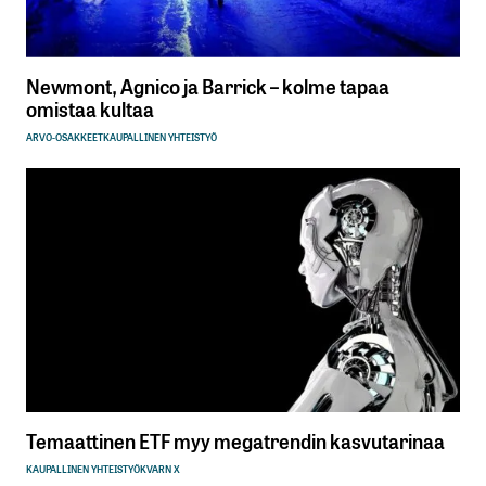
Newmont, Agnico ja Barrick – kolme tapaa
omistaa kultaa
ARVO-OSAKKEET
KAUPALLINEN YHTEISTYÖ
Temaattinen ETF myy megatrendin kasvutarinaa
KAUPALLINEN YHTEISTYÖ
KVARN X