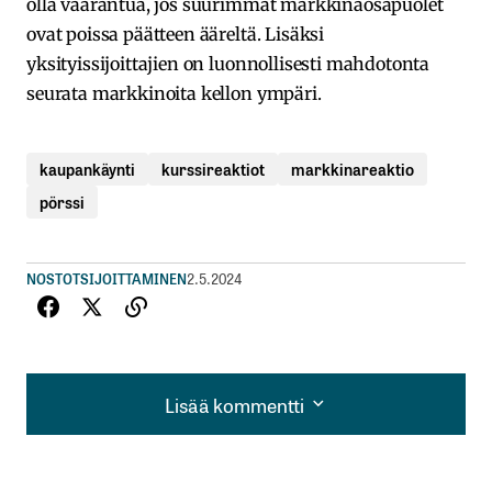
olla vaarantua, jos suurimmat markkinaosapuolet
ovat poissa päätteen ääreltä. Lisäksi
yksityissijoittajien on luonnollisesti mahdotonta
seurata markkinoita kellon ympäri.
kaupankäynti
kurssireaktiot
markkinareaktio
pörssi
NOSTOT
SIJOITTAMINEN
2.5.2024
Lisää kommentti
Lisää kommentti