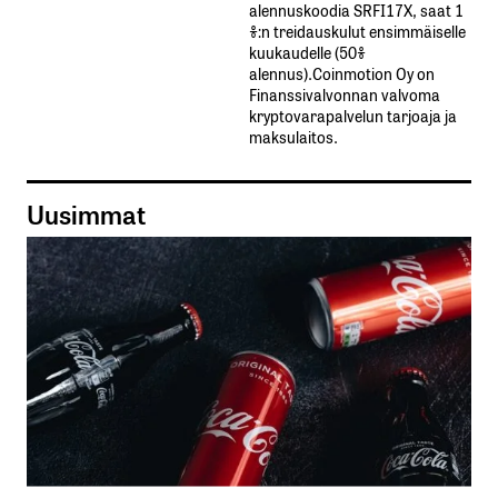
alennuskoodia​ ​SRFI17X,​ ​saat​ ​1
%:n treidauskulut​ ​ensimmäiselle​ ​
kuukaudelle​ ​(50%​ ​
alennus).Coinmotion Oy on
Finanssivalvonnan valvoma
kryptovarapalvelun tarjoaja ja
maksulaitos.
Uusimmat