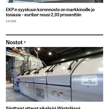
EKP:n syyskuun koronnosto on markkinoille jo
tosiasia – euribor nousi 2,93 prosenttiin
5.8.2026
Nostot
Sijoittajat ottavat aikalisää Wärtsilässä