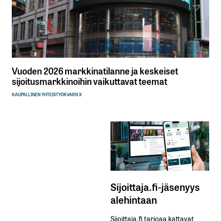
Vuoden 2026 markkinatilanne ja keskeiset
sijoitusmarkkinoihin vaikuttavat teemat
KAUPALLINEN YHTEISTYÖ
KVARN X
Sijoittaja.fi-jäsenyys
alehintaan
Sijoittaja.fi tarjoaa kattavat