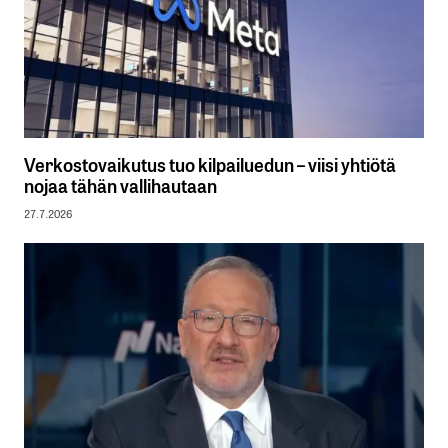
Verkostovaikutus tuo kilpailuedun – viisi yhtiötä
nojaa tähän vallihautaan
27.7.2026