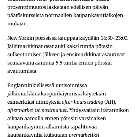
prosenttimuutos lasketaan edellisen päivän
päätöskurssista normaalien kaupankäyntiaikojen
mukaan.
New Yorkin pörssissä kauppaa käydään 16:30-23:00.
Jälkimarkkinat ovat auki kaksi tuntia pörssin
sulkeutumisen jälkeen ja ensimarkkinat avautuvat
seuraavana aamuna 5,5 tuntia ennen pörssin
avautumista.
Englanninkielisessä uutisoinnissa
jälkimarkkinakaupankäynnistä käytetään
esimerkiksi nimityksiä
after-hours trading
(AH),
aftermarket
tai
postmarket
. Yhdysvaltain itärannikon
aikaan aamulla ennen pörssin varsinaisen
kaupankäynnin alkamista tapahtuvaa
kaupankäyntiä kutsutaan
premarketiksi
.