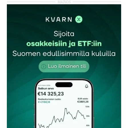
kirjautua
sisään
rekisteröityä
Sähköpostiosoitettasi ei julkaista.
Pakolliset
kentät on merkitty
*
Kommentti
*
Nimesi tai nimimerkkisi
*