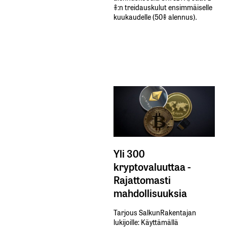
%:n treidauskulut​ ​ensimmäiselle​ ​
kuukaudelle​ ​(50%​ ​alennus).
Yli 300
kryptovaluuttaa -
Rajattomasti
mahdollisuuksia
Tarjous SalkunRakentajan
lukijoille: Käyttämällä​ ​