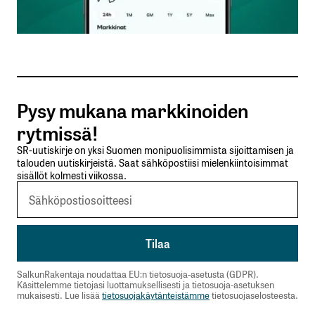
Sähköpostiosoitteesi
*
Tilaa SalkunRakentajan uutiskirje
Pysy mukana markkinoiden
Lähetä kommentti
rytmissä!
SR-uutiskirje on yksi Suomen monipuolisimmista sijoittamisen ja
talouden uutiskirjeistä. Saat sähköpostiisi mielenkiintoisimmat
sisällöt kolmesti viikossa.
SalkunRakentaja noudattaa EU:n tietosuoja-asetusta (GDPR).
Käsittelemme tietojasi luottamuksellisesti ja tietosuoja-asetuksen
mukaisesti. Lue lisää
tietosuojakäytänteistämme
tietosuojaselosteesta.