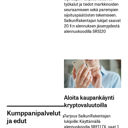
työkalut ja tiedot markkinoiden
seuraamiseen sekä parempien
sijoituspäätösten tekemiseen.
SalkunRakentajan lukijat saavat
20 %:n alennuksen jäsenyydestä
alennuskoodilla SRSI20
Aloita kaupankäynti
kryptovaluutoilla
Kumppanipalvelut
Tarjous SalkunRakentajan
ja edut
lukijoille: Käyttämällä​ ​
alennuskoodia​ ​SRFI17X,​ ​saat​ ​1