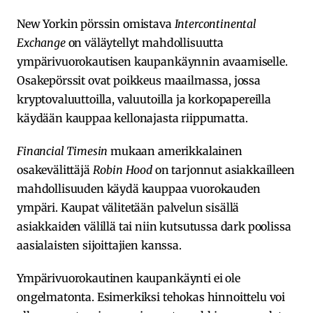
New Yorkin pörssin omistava
Intercontinental
Exchange
on väläytellyt mahdollisuutta
ympärivuorokautisen kaupankäynnin avaamiselle.
Osakepörssit ovat poikkeus maailmassa, jossa
kryptovaluuttoilla, valuutoilla ja korkopapereilla
käydään kauppaa kellonajasta riippumatta.
Financial Timesin
mukaan amerikkalainen
osakevälittäjä
Robin Hood
on tarjonnut asiakkailleen
mahdollisuuden käydä kauppaa vuorokauden
ympäri. Kaupat välitetään palvelun sisällä
asiakkaiden välillä tai niin kutsutussa dark poolissa
aasialaisten sijoittajien kanssa.
Ympärivuorokautinen kaupankäynti ei ole
ongelmatonta. Esimerkiksi tehokas hinnoittelu voi