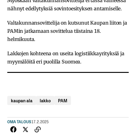
Myöskään valtakunnansovittelija ei tässä vaiheessa
nähnyt edellytyksiä sovintoesityksen antamiselle.
Valtakunnansovittelija on kutsunut Kaupan liiton ja
PAMin jatkamaan sovittelua tiistaina 18.
helmikuuta.
Lakkojen kohteena on useita logistiikkayrityksiä ja
myymälöitä eri puolilla Suomea.
kaupan ala
lakko
PAM
OMA TALOUS
17.2.2025