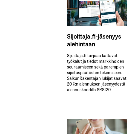
Sijoittaja.fi-jäsenyys
alehintaan
Sijoittaja.fi tarjoaa kattavat
työkalut ja tiedot markkinoiden
seuraamiseen sekä parempien
sijoituspäätösten tekemiseen.
SalkunRakentajan lukijat saavat
20 %:n alennuksen jäsenyydestä
alennuskoodilla SRSI20