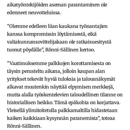
aikatyöntekijöiden aseman parantaminen ole
edenneet neuvotteluissa.
”Olemme edelleen liian kaukana työnantajien
kanssa kompromissin löytämisestä, eikä
valtakunnansovittelijakaan ole ratkaisuesitystä
tuonut pöydälle”, Rönni-Sällinen kertoo.
”Vaatimuksemme palkkojen korottamisesta on
täysin perusteltu aikana, jolloin kaupan alan
yritykset tekevät hyviä tuloksia ja talousnäkymät
alkavat muutenkin näyttää elpymisen merkkejä,
mutta alalla työskentelevien taloudellinen tilanne on
historiallisen heikko. Tämä epäkohta on korjattava.
Yleisellä ylimitoitetulla palkkamaltilla hidastetaan
kaiken kaikkiaan kysynnän paranemista”, toteaa
Rönni-Sällinen.