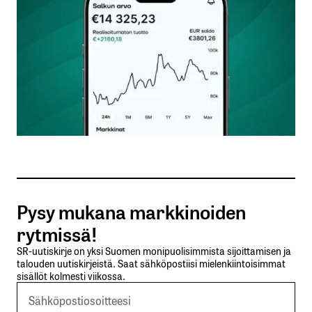
Nimesi tai nimimerkkisi
*
Sähköpostiosoitteesi
*
Tilaa SalkunRakentajan uutiskirje
Pysy mukana markkinoiden
Lähetä kommentti
rytmissä!
SR-uutiskirje on yksi Suomen monipuolisimmista sijoittamisen ja
talouden uutiskirjeistä. Saat sähköpostiisi mielenkiintoisimmat
sisällöt kolmesti viikossa.