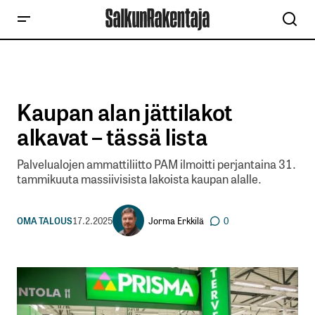
Kaupan alan jättilakot
alkavat – tässä lista
Palvelualojen ammattiliitto PAM ilmoitti perjantaina 31.
tammikuuta massiivisista lakoista kaupan alalle.
Jorma Erkkilä
OMA TALOUS
17.2.2025
0