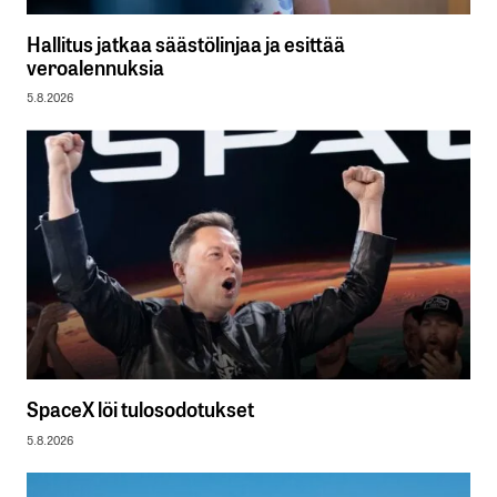
Hallitus jatkaa säästölinjaa ja esittää
veroalennuksia
5.8.2026
SpaceX löi tulosodotukset
5.8.2026