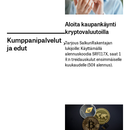
Aloita kaupankäynti
kryptovaluutoilla
Kumppanipalvelut
Tarjous SalkunRakentajan
ja edut
lukijoille: Käyttämällä​ ​
alennuskoodia​ ​SRFI17X,​ ​saat​ ​1
%:n treidauskulut​ ​ensimmäiselle​ ​
kuukaudelle​ ​(50%​ ​alennus).