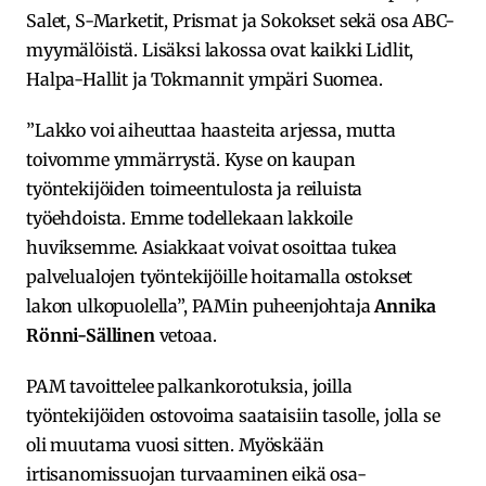
Salet, S-Marketit, Prismat ja Sokokset sekä osa ABC-
myymälöistä. Lisäksi lakossa ovat kaikki Lidlit,
Halpa-Hallit ja Tokmannit ympäri Suomea.
”Lakko voi aiheuttaa haasteita arjessa, mutta
toivomme ymmärrystä. Kyse on kaupan
työntekijöiden toimeentulosta ja reiluista
työehdoista. Emme todellekaan lakkoile
huviksemme. Asiakkaat voivat osoittaa tukea
palvelualojen työntekijöille hoitamalla ostokset
lakon ulkopuolella”, PAMin puheenjohtaja
Annika
Rönni-Sällinen
vetoaa.
PAM tavoittelee palkankorotuksia, joilla
työntekijöiden ostovoima saataisiin tasolle, jolla se
oli muutama vuosi sitten. Myöskään
irtisanomissuojan turvaaminen eikä osa-