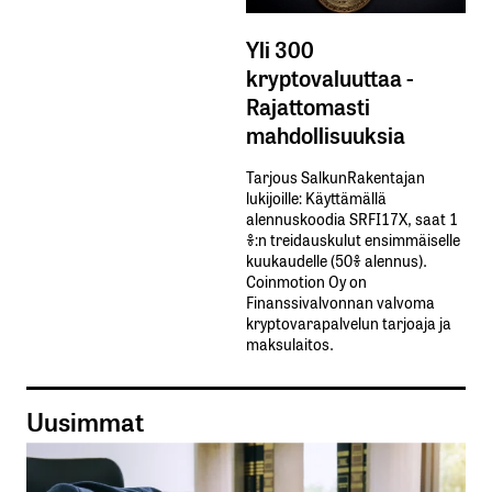
Yli 300
kryptovaluuttaa -
Rajattomasti
mahdollisuuksia
Tarjous SalkunRakentajan
lukijoille: Käyttämällä​ ​
alennuskoodia​ ​SRFI17X,​ ​saat​ ​1
%:n treidauskulut​ ​ensimmäiselle​ ​
kuukaudelle​ ​(50%​ ​alennus).
Coinmotion Oy on
Finanssivalvonnan valvoma
kryptovarapalvelun tarjoaja ja
maksulaitos.
Uusimmat