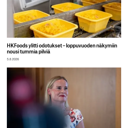
HKFoods ylitti odotukset – loppuvuoden näkymiin
nousi tummia pilviä
5.8.2026