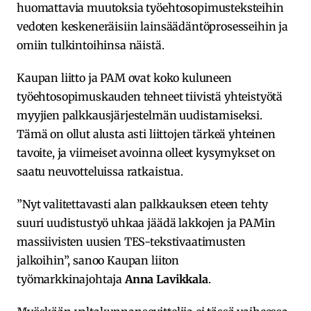
huomattavia muutoksia työehtosopimusteksteihin
vedoten keskeneräisiin lainsäädäntöprosesseihin ja
omiin tulkintoihinsa näistä.
Kaupan liitto ja PAM ovat koko kuluneen
työehtosopimuskauden tehneet tiivistä yhteistyötä
myyjien palkkausjärjestelmän uudistamiseksi.
Tämä on ollut alusta asti liittojen tärkeä yhteinen
tavoite, ja viimeiset avoinna olleet kysymykset on
saatu neuvotteluissa ratkaistua.
”Nyt valitettavasti alan palkkauksen eteen tehty
suuri uudistustyö uhkaa jäädä lakkojen ja PAMin
massiivisten uusien TES-tekstivaatimusten
jalkoihin”, sanoo Kaupan liiton
työmarkkinajohtaja
Anna
Lavikkala
.