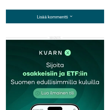
Lisää kommentti
Lisää kommentti
kirjautua
sisään
rekisteröityä
Sähköpostiosoitettasi ei julkaista.
Pakolliset
kentät on merkitty
*
Kommentti
*