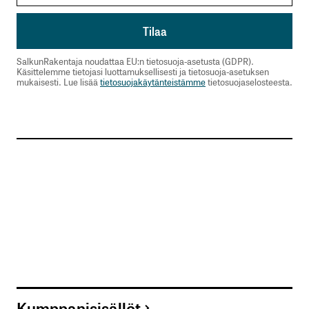
SalkunRakentaja noudattaa EU:n tietosuoja-asetusta (GDPR).
Käsittelemme tietojasi luottamuksellisesti ja tietosuoja-asetuksen
mukaisesti. Lue lisää
tietosuojakäytänteistämme
tietosuojaselosteesta.
Kumppanisisällöt