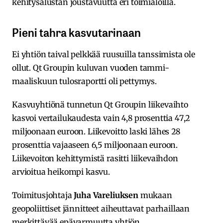
kehitysalustan joustavuutta eri toimialoilla.
Pieni tahra kasvutarinaan
Ei yhtiön taival pelkkää ruusuilla tanssimista ole
ollut. Qt Groupin kuluvan vuoden tammi-
maaliskuun tulosraportti oli pettymys.
Kasvuyhtiönä tunnetun Qt Groupin liikevaihto
kasvoi vertailukaudesta vain 4,8 prosenttia 47,2
miljoonaan euroon. Liikevoitto laski lähes 28
prosenttia vajaaseen 6,5 miljoonaan euroon.
Liikevoiton kehittymistä rasitti liikevaihdon
arvioitua heikompi kasvu.
Toimitusjohtaja
Juha Vareliuksen
mukaan
geopoliittiset jännitteet aiheuttavat parhaillaan
merkittävää epävarmuutta yhtiön