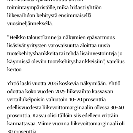
toimintaympäristölle, mikä hidasti yhtiön
liikevaihdon kehitystä ensimmäisellä
vuosineljänneksellä.
”Heikko taloustilanne ja näkymien epävarmuus
lisäsivät yritysten varovaisuutta aloittaa uusia
tuotekehityshankkeita tai tehdä lisäinvestointeja jo
käynnissä oleviin tuotekehityshankkeisiin”, Varelius
kertoo.
Yhtiö laski vuotta 2025 koskevia näkymiään. Yhtiö
odottaa koko vuoden 2025 liikevaihto kasvavan
vertailukelpoisin valuutoin 10-20 prosenttia
edellisvuodesta liikevoittomarginaalin ollessa 30-40
prosenttia. Kasvu olisi tällöin siis edelleen erittäin
kannattavaa. Viime vuonna liikevoittomarginaali oli
30 prosenttia.