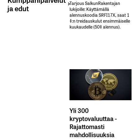
Tarjous SalkunRakentajan
ja edut
lukijoille: Käyttämällä​ ​
alennuskoodia​ ​SRFI17X,​ ​saat​ ​1
%:n treidauskulut​ ​ensimmäiselle​ ​
kuukaudelle​ ​(50%​ ​alennus).
Yli 300
kryptovaluuttaa -
Rajattomasti
mahdollisuuksia