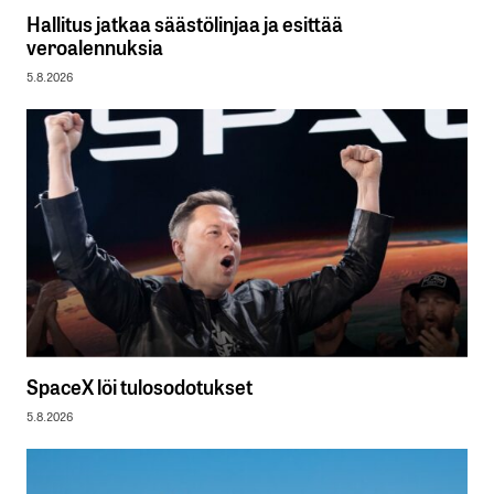
Hallitus jatkaa säästölinjaa ja esittää
veroalennuksia
5.8.2026
SpaceX löi tulosodotukset
5.8.2026