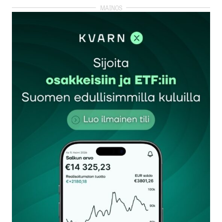
kirjautua
sisään
rekisteröityä
Sähköpostiosoitettasi ei julkaista.
Pakolliset
kentät on merkitty
*
Kommentti
*
Nimesi tai nimimerkkisi
*