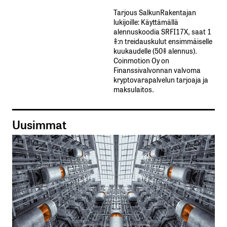
Tarjous SalkunRakentajan
lukijoille: Käyttämällä​ ​
alennuskoodia​ ​SRFI17X,​ ​saat​ ​1
%:n treidauskulut​ ​ensimmäiselle​ ​
kuukaudelle​ ​(50%​ ​alennus).
Coinmotion Oy on
Finanssivalvonnan valvoma
kryptovarapalvelun tarjoaja ja
maksulaitos.
Uusimmat