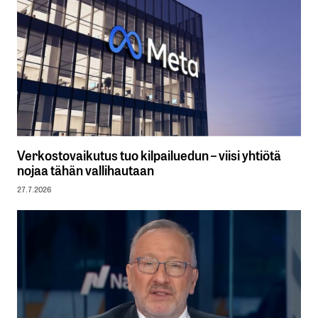
Verkostovaikutus tuo kilpailuedun – viisi yhtiötä
nojaa tähän vallihautaan
27.7.2026