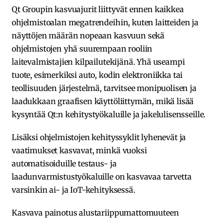
Qt Groupin kasvuajurit liittyvät ennen kaikkea
ohjelmistoalan megatrendeihin, kuten laitteiden ja
näyttöjen määrän nopeaan kasvuun sekä
ohjelmistojen yhä suurempaan rooliin
laitevalmistajien kilpailutekijänä. Yhä useampi
tuote, esimerkiksi auto, kodin elektroniikka tai
teollisuuden järjestelmä, tarvitsee monipuolisen ja
laadukkaan graafisen käyttöliittymän, mikä lisää
kysyntää Qt:n kehitystyökaluille ja jakelulisensseille.
Lisäksi ohjelmistojen kehityssyklit lyhenevät ja
vaatimukset kasvavat, minkä vuoksi
automatisoiduille testaus- ja
laadunvarmistustyökaluille on kasvavaa tarvetta
varsinkin ai- ja IoT-kehityksessä.
Kasvava painotus alustariippumattomuuteen