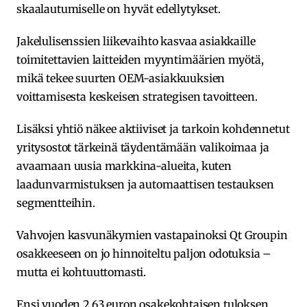
skaalautumiselle on hyvät edellytykset.
Jakelulisenssien liikevaihto kasvaa asiakkaille
toimitettavien laitteiden myyntimäärien myötä,
mikä tekee suurten OEM-asiakkuuksien
voittamisesta keskeisen strategisen tavoitteen.
Lisäksi yhtiö näkee aktiiviset ja tarkoin kohdennetut
yritysostot tärkeinä täydentämään valikoimaa ja
avaamaan uusia markkina-alueita, kuten
laadunvarmistuksen ja automaattisen testauksen
segmentteihin.
Vahvojen kasvunäkymien vastapainoksi Qt Groupin
osakkeeseen on jo hinnoiteltu paljon odotuksia –
mutta ei kohtuuttomasti.
Ensi vuoden 2,63 euron osakekohtaisen tuloksen