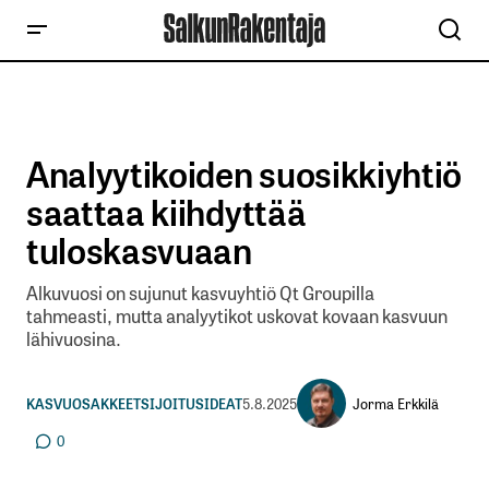
Analyytikoiden suosikkiyhtiö
saattaa kiihdyttää
tuloskasvuaan
Alkuvuosi on sujunut kasvuyhtiö Qt Groupilla
tahmeasti, mutta analyytikot uskovat kovaan kasvuun
lähivuosina.
Jorma Erkkilä
KASVUOSAKKEET
SIJOITUSIDEAT
5.8.2025
0