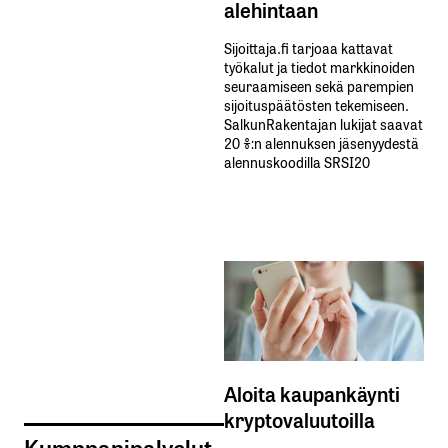
alehintaan
Sijoittaja.fi tarjoaa kattavat
työkalut ja tiedot markkinoiden
seuraamiseen sekä parempien
sijoituspäätösten tekemiseen.
SalkunRakentajan lukijat saavat
20 %:n alennuksen jäsenyydestä
alennuskoodilla SRSI20
Aloita kaupankäynti
kryptovaluutoilla
Kumppanipalvelut