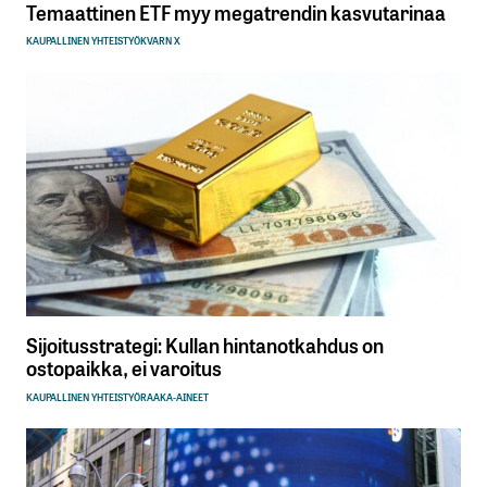
Temaattinen ETF myy megatrendin kasvutarinaa
KAUPALLINEN YHTEISTYÖ
KVARN X
Sijoitusstrategi: Kullan hintanotkahdus on
ostopaikka, ei varoitus
KAUPALLINEN YHTEISTYÖ
RAAKA-AINEET