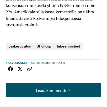
konsensusennusteella yhtiön P/E-kerroin on noin
22x. Amerikkalaisilla kasvukomeetoilla on nähty
huomattavasti korkeampia tulospohjaisia
arvostuskertoimia.
osakesuositus
QT Group
tulosennusteet
KASVUOSAKKEET
SIJOITUSIDEAT
5.8.2025
Lisää kommentti
Lisää kommentti