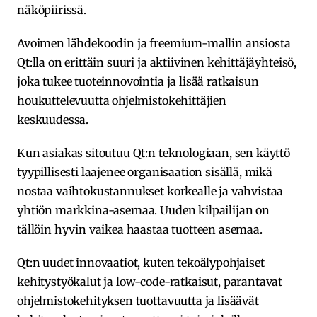
näköpiirissä.
Avoimen lähdekoodin ja freemium-mallin ansiosta
Qt:lla on erittäin suuri ja aktiivinen kehittäjäyhteisö,
joka tukee tuoteinnovointia ja lisää ratkaisun
houkuttelevuutta ohjelmistokehittäjien
keskuudessa.
Kun asiakas sitoutuu Qt:n teknologiaan, sen käyttö
tyypillisesti laajenee organisaation sisällä, mikä
nostaa vaihtokustannukset korkealle ja vahvistaa
yhtiön markkina-asemaa. Uuden kilpailijan on
tällöin hyvin vaikea haastaa tuotteen asemaa.
Qt:n uudet innovaatiot, kuten tekoälypohjaiset
kehitystyökalut ja low-code-ratkaisut, parantavat
ohjelmistokehityksen tuottavuutta ja lisäävät