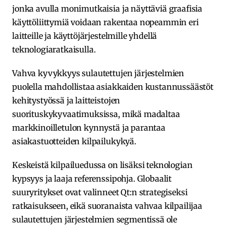
jonka avulla monimutkaisia ja näyttäviä graafisia
käyttöliittymiä voidaan rakentaa nopeammin eri
laitteille ja käyttöjärjestelmille yhdellä
teknologiaratkaisulla.
Vahva kyvykkyys sulautettujen järjestelmien
puolella mahdollistaa asiakkaiden kustannussäästöt
kehitystyössä ja laitteistojen
suorituskykyvaatimuksissa, mikä madaltaa
markkinoilletulon kynnystä ja parantaa
asiakastuotteiden kilpailukykyä.
Keskeistä kilpailuedussa on lisäksi teknologian
kypsyys ja laaja referenssipohja. Globaalit
suuryritykset ovat valinneet Qt:n strategiseksi
ratkaisukseen, eikä suoranaista vahvaa kilpailijaa
sulautettujen järjestelmien segmentissä ole