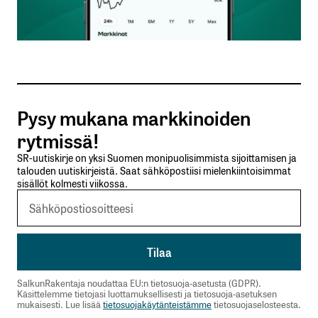
Sähköpostiosoitteesi
*
Tilaa SalkunRakentajan uutiskirje
Pysy mukana markkinoiden
Lähetä kommentti
rytmissä!
SR-uutiskirje on yksi Suomen monipuolisimmista sijoittamisen ja
talouden uutiskirjeistä. Saat sähköpostiisi mielenkiintoisimmat
sisällöt kolmesti viikossa.
SalkunRakentaja noudattaa EU:n tietosuoja-asetusta (GDPR).
Käsittelemme tietojasi luottamuksellisesti ja tietosuoja-asetuksen
mukaisesti. Lue lisää
tietosuojakäytänteistämme
tietosuojaselosteesta.