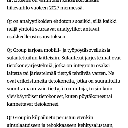
tavoitteena on vähintään kaksinkertaistaa
liikevaihto vuoteen 2027 mennessä.
Qt on analyytikoiden ehdoton suosikki, sillä kaikki
neljä yhtiötä seuraavat analyytikot antavat
osakkeelle ostosuosituksen.
Qt Group tarjoaa mobiili- ja työpöytäsovelluksia
sulautettuihin laitteisiin. Sulautetut järjestelmät ovat
tietokonejärjestelmiä, jotka on integroitu osaksi
laitetta tai järjestelmää tiettyä tehtävää varten. Ne
ovat erikoistuneita tietokoneita, jotka on suunniteltu
suorittamaan vain tiettyjä toimintoja, toisin kuin
yleiskäyttöiset tietokoneet, kuten pöytäkoneet tai
kannettavat tietokoneet.
Qt Groupin kilpailuetu perustuu etenkin
ainutlaatuiseen ja tehokkaaseen kehitysalustaan,