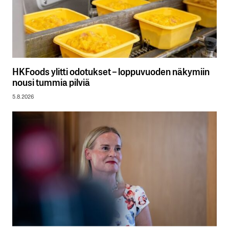
HKFoods ylitti odotukset – loppuvuoden näkymiin
nousi tummia pilviä
5.8.2026