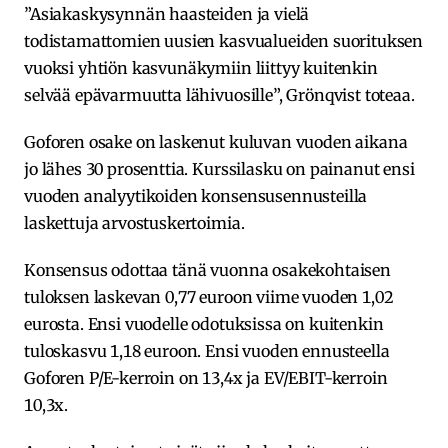
”Asiakaskysynnän haasteiden ja vielä
todistamattomien uusien kasvualueiden suorituksen
vuoksi yhtiön kasvunäkymiin liittyy kuitenkin
selvää epävarmuutta lähivuosille”, Grönqvist toteaa.
Goforen osake on laskenut kuluvan vuoden aikana
jo lähes 30 prosenttia. Kurssilasku on painanut ensi
vuoden analyytikoiden konsensusennusteilla
laskettuja arvostuskertoimia.
Konsensus odottaa tänä vuonna osakekohtaisen
tuloksen laskevan 0,77 euroon viime vuoden 1,02
eurosta. Ensi vuodelle odotuksissa on kuitenkin
tuloskasvu 1,18 euroon. Ensi vuoden ennusteella
Goforen P/E-kerroin on 13,4x ja EV/EBIT-kerroin
10,3x.