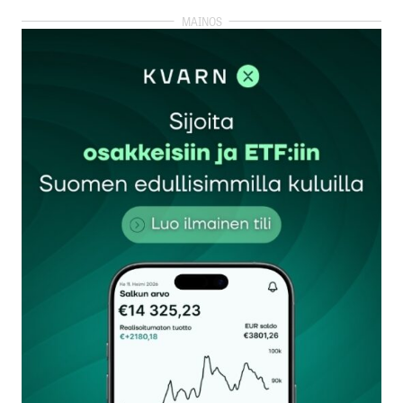
kirjautua
sisään
rekisteröityä
Sähköpostiosoitettasi ei julkaista.
Pakolliset
kentät on merkitty
*
Kommentti
*
Nimesi tai nimimerkkisi
*