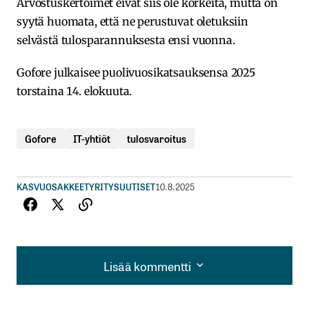
Arvostuskertoimet eivät siis ole korkeita, mutta on
syytä huomata, että ne perustuvat oletuksiin
selvästä tulosparannuksesta ensi vuonna.
Gofore julkaisee puolivuosikatsauksensa 2025
torstaina 14. elokuuta.
Gofore
IT-yhtiöt
tulosvaroitus
KASVUOSAKKEET
YRITYSUUTISET
10.8.2025
Lisää kommentti
Lisää kommentti