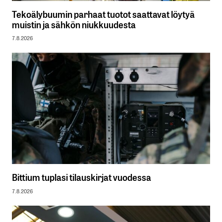
Tekoälybuumin parhaat tuotot saattavat löytyä
muistin ja sähkön niukkuudesta
7.8.2026
Bittium tuplasi tilauskirjat vuodessa
7.8.2026