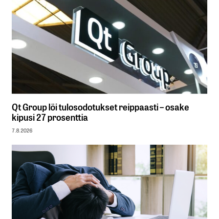
Qt Group löi tulosodotukset reippaasti – osake
kipusi 27 prosenttia
7.8.2026