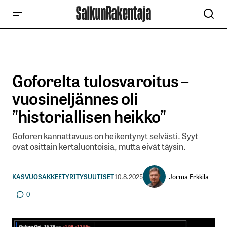
Goforelta tulosvaroitus –
vuosineljännes oli
”historiallisen heikko”
Goforen kannattavuus on heikentynyt selvästi. Syyt
ovat osittain kertaluontoisia, mutta eivät täysin.
Jorma Erkkilä
KASVUOSAKKEET
YRITYSUUTISET
10.8.2025
0