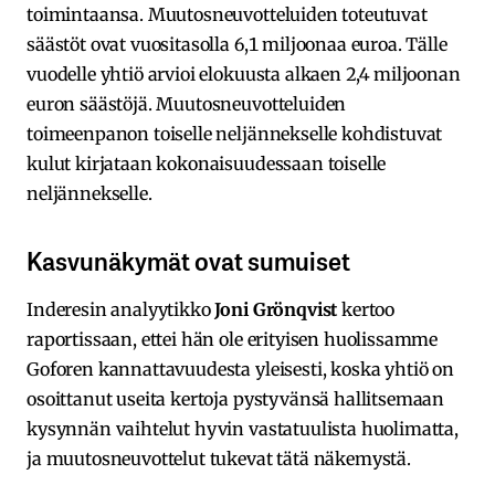
toimintaansa. Muutosneuvotteluiden toteutuvat
säästöt ovat vuositasolla 6,1 miljoonaa euroa. Tälle
vuodelle yhtiö arvioi elokuusta alkaen 2,4 miljoonan
euron säästöjä. Muutosneuvotteluiden
toimeenpanon toiselle neljännekselle kohdistuvat
kulut kirjataan kokonaisuudessaan toiselle
neljännekselle.
Kasvunäkymät ovat sumuiset
Inderesin analyytikko
Joni Grönqvist
kertoo
raportissaan, ettei hän ole erityisen huolissamme
Goforen kannattavuudesta yleisesti, koska yhtiö on
osoittanut useita kertoja pystyvänsä hallitsemaan
kysynnän vaihtelut hyvin vastatuulista huolimatta,
ja muutosneuvottelut tukevat tätä näkemystä.