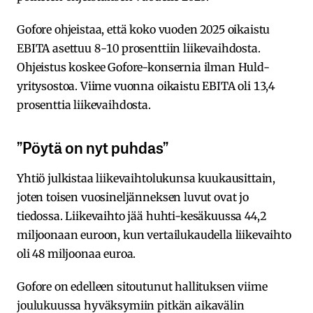
Gofore ohjeistaa, että koko vuoden 2025 oikaistu
EBITA asettuu 8-10 prosenttiin liikevaihdosta.
Ohjeistus koskee Gofore-konsernia ilman Huld-
yritysostoa. Viime vuonna oikaistu EBITA oli 13,4
prosenttia liikevaihdosta.
”Pöytä on nyt puhdas”
Yhtiö julkistaa liikevaihtolukunsa kuukausittain,
joten toisen vuosineljänneksen luvut ovat jo
tiedossa. Liikevaihto jää huhti-kesäkuussa 44,2
miljoonaan euroon, kun vertailukaudella liikevaihto
oli 48 miljoonaa euroa.
Gofore on edelleen sitoutunut hallituksen viime
joulukuussa hyväksymiin pitkän aikavälin