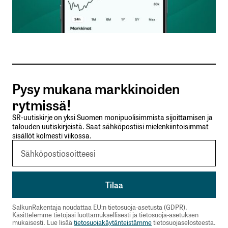
Sähköpostiosoitteesi
*
Tilaa SalkunRakentajan uutiskirje
Pysy mukana markkinoiden
Lähetä kommentti
rytmissä!
SR-uutiskirje on yksi Suomen monipuolisimmista sijoittamisen ja
talouden uutiskirjeistä. Saat sähköpostiisi mielenkiintoisimmat
sisällöt kolmesti viikossa.
SalkunRakentaja noudattaa EU:n tietosuoja-asetusta (GDPR).
Käsittelemme tietojasi luottamuksellisesti ja tietosuoja-asetuksen
mukaisesti. Lue lisää
tietosuojakäytänteistämme
tietosuojaselosteesta.