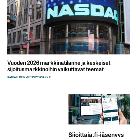
Vuoden 2026 markkinatilanne ja keskeiset
sijoitusmarkkinoihin vaikuttavat teemat
KAUPALLINEN YHTEISTYÖ
KVARN X
Sijoittaja.fi-jäsenyys