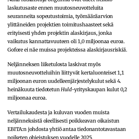
laskutusaste ennen muutosneuvotteluita
seuranneita sopeutustoimia, työmääräarvion
ylittäneiden projektien toimitushaasteet sekä
erityisesti yhden projektin alaskirjaus, jonka
vaikutus kannattavuuteen oli 1,0 miljoonaa euroa.
Gofore ei näe muissa projekteissa alaskirjausriskiä.
Neljänneksen liiketulosta laskivat myös
muutosneuvotteluihin liittyvät kertaluonteiset 1,1
miljoonan euron uudelleenjärjestelykulut sekä 4.
heinäkuuta tiedotetun
Huld
-yrityskaupan kulut 0,2
miljoonaa euroa.
Vertailukaudesta ja kuluvan vuoden muista
neljänneksistä oleellisesti poikkeavan oikaistun
EBITA:n johdosta yhtiö antaa tiedonantotavastaan
poiketen ohjeistuksen vuodelle 2025.