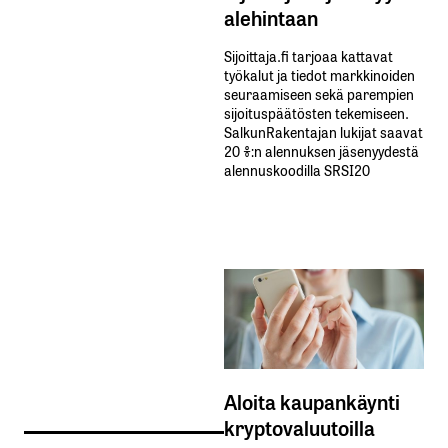
alehintaan
Sijoittaja.fi tarjoaa kattavat
työkalut ja tiedot markkinoiden
seuraamiseen sekä parempien
sijoituspäätösten tekemiseen.
SalkunRakentajan lukijat saavat
20 %:n alennuksen jäsenyydestä
alennuskoodilla SRSI20
Aloita kaupankäynti
kryptovaluutoilla