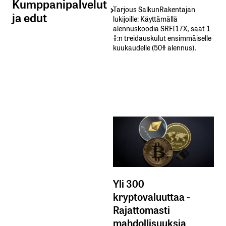
Kumppanipalvelut
Tarjous SalkunRakentajan
ja edut
lukijoille: Käyttämällä​ ​
alennuskoodia​ ​SRFI17X,​ ​saat​ ​1
%:n treidauskulut​ ​ensimmäiselle​ ​
kuukaudelle​ ​(50%​ ​alennus).
Yli 300
kryptovaluuttaa -
Rajattomasti
mahdollisuuksia