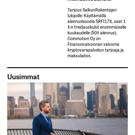
Tarjous SalkunRakentajan
lukijoille: Käyttämällä​ ​
alennuskoodia​ ​SRFI17X,​ ​saat​ ​1
%:n treidauskulut​ ​ensimmäiselle​ ​
kuukaudelle​ ​(50%​ ​alennus).
Coinmotion Oy on
Finanssivalvonnan valvoma
kryptovarapalvelun tarjoaja ja
maksulaitos.
Uusimmat