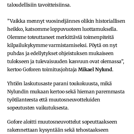
taloudellisiin tavoitteisiinsa.
”Vaikka mennyt vuosineljännes olikin historiallisen
heikko, katsomme loppuvuoteen luottamuksella.
Olemme toteuttaneet merkittäviä toimenpiteitä
kilpailukykymme varmistamiseksi. Pöytä on nyt
puhdas ja edellytykset ohjeistuksen mukaiseen
tulokseen ja tulevaisuuden kasvuun ovat olemassa”,
kertoo Goforen toimitusjohtaja
Mikael Nylund
.
Yhtiön laskutusaste parani toukokuusta, mikä
Nylundin mukaan kertoo sekä hieman paremmasta
työtilanteesta että muutosneuvotteluiden
sopeutusten vaikutuksesta.
Gofore aloitti muutosneuvottelut sopeuttaakseen
rakennettaan kysyntään sekä tehostaakseen