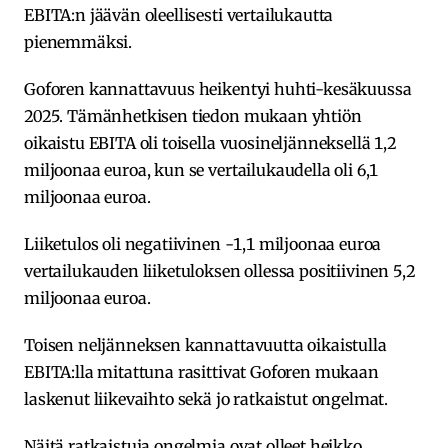
EBITA:n jäävän oleellisesti vertailukautta
pienemmäksi.
Goforen kannattavuus heikentyi huhti-kesäkuussa
2025. Tämänhetkisen tiedon mukaan yhtiön
oikaistu EBITA oli toisella vuosineljänneksellä 1,2
miljoonaa euroa, kun se vertailukaudella oli 6,1
miljoonaa euroa.
Liiketulos oli negatiivinen -1,1 miljoonaa euroa
vertailukauden liiketuloksen ollessa positiivinen 5,2
miljoonaa euroa.
Toisen neljänneksen kannattavuutta oikaistulla
EBITA:lla mitattuna rasittivat Goforen mukaan
laskenut liikevaihto sekä jo ratkaistut ongelmat.
Näitä ratkaistuja ongelmia ovat olleet heikko