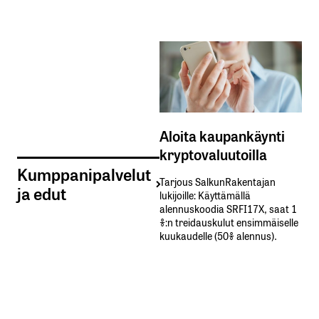
Aloita kaupankäynti
kryptovaluutoilla
Kumppanipalvelut
Tarjous SalkunRakentajan
ja edut
lukijoille: Käyttämällä​ ​
alennuskoodia​ ​SRFI17X,​ ​saat​ ​1
%:n treidauskulut​ ​ensimmäiselle​ ​
kuukaudelle​ ​(50%​ ​alennus).