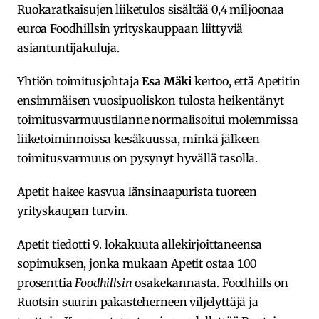
Ruokaratkaisujen liiketulos sisältää 0,4 miljoonaa
euroa Foodhillsin yrityskauppaan liittyviä
asiantuntijakuluja.
Yhtiön toimitusjohtaja
Esa Mäki
kertoo, että Apetitin
ensimmäisen vuosipuoliskon tulosta heikentänyt
toimitusvarmuustilanne normalisoitui molemmissa
liiketoiminnoissa kesäkuussa, minkä jälkeen
toimitusvarmuus on pysynyt hyvällä tasolla.
Apetit hakee kasvua länsinaapurista tuoreen
yrityskaupan turvin.
Apetit tiedotti 9. lokakuuta allekirjoittaneensa
sopimuksen, jonka mukaan Apetit ostaa 100
prosenttia
Foodhillsin
osakekannasta. Foodhills on
Ruotsin suurin pakasteherneen viljelyttäjä ja