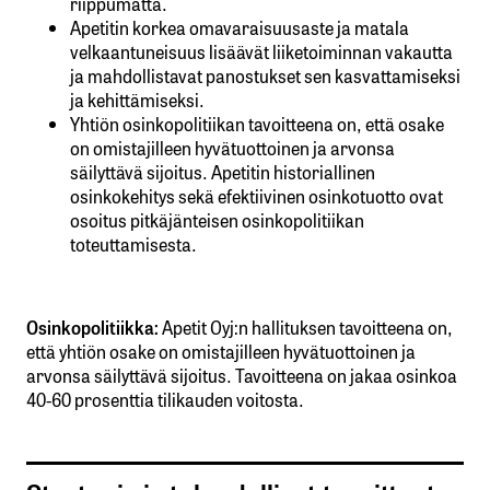
riippumatta.
Apetitin korkea omavaraisuusaste ja matala
velkaantuneisuus lisäävät liiketoiminnan vakautta
ja mahdollistavat panostukset sen kasvattamiseksi
ja kehittämiseksi.
Yhtiön osinkopolitiikan tavoitteena on, että osake
on omistajilleen hyvätuottoinen ja arvonsa
säilyttävä sijoitus. Apetitin historiallinen
osinkokehitys sekä efektiivinen osinkotuotto ovat
osoitus pitkäjänteisen osinkopolitiikan
toteuttamisesta.
Osinkopolitiikka:
Apetit Oyj:n hallituksen tavoitteena on,
että yhtiön osake on omistajilleen hyvätuottoinen ja
arvonsa säilyttävä sijoitus. Tavoitteena on jakaa osinkoa
40-60 prosenttia tilikauden voitosta.