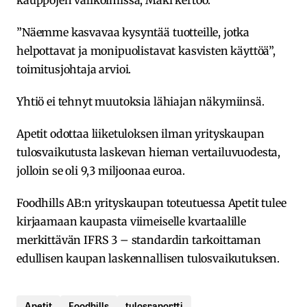
”Näemme kasvavaa kysyntää tuotteille, jotka
helpottavat ja monipuolistavat kasvisten käyttöä”,
toimitusjohtaja arvioi.
Yhtiö ei tehnyt muutoksia lähiajan näkymiinsä.
Apetit odottaa liiketuloksen ilman yrityskaupan
tulosvaikutusta laskevan hieman vertailuvuodesta,
jolloin se oli 9,3 miljoonaa euroa.
Foodhills AB:n yrityskaupan toteutuessa Apetit tulee
kirjaamaan kaupasta viimeiselle kvartaalille
merkittävän IFRS 3 – standardin tarkoittaman
edullisen kaupan laskennallisen tulosvaikutuksen.
Apetit
Foodhills
tulosraportti