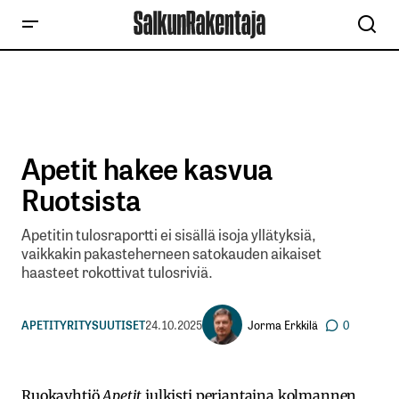
Apetit hakee kasvua
Ruotsista
Apetitin tulosraportti ei sisällä isoja yllätyksiä,
vaikkakin pakasteherneen satokauden aikaiset
haasteet rokottivat tulosriviä.
Jorma Erkkilä
APETIT
YRITYSUUTISET
24.10.2025
0
Ruokayhtiö
Apetit
julkisti perjantaina kolmannen