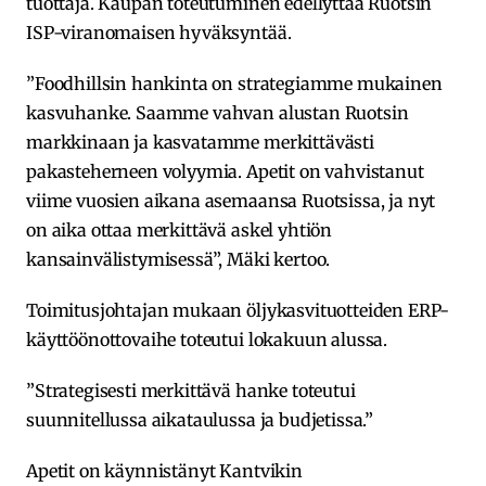
tuottaja. Kaupan toteutuminen edellyttää Ruotsin
ISP-viranomaisen hyväksyntää.
”Foodhillsin hankinta on strategiamme mukainen
kasvuhanke. Saamme vahvan alustan Ruotsin
markkinaan ja kasvatamme merkittävästi
pakasteherneen volyymia. Apetit on vahvistanut
viime vuosien aikana asemaansa Ruotsissa, ja nyt
on aika ottaa merkittävä askel yhtiön
kansainvälistymisessä”, Mäki kertoo.
Toimitusjohtajan mukaan öljykasvituotteiden ERP-
käyttöönottovaihe toteutui lokakuun alussa.
”Strategisesti merkittävä hanke toteutui
suunnitellussa aikataulussa ja budjetissa.”
Apetit on käynnistänyt Kantvikin