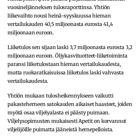
vuosineljänneksen tulosraporttinsa. Yhtiön
liikevaihto nousi heinä-syyskuussa hieman
vertailukauden 40,5 miljoonasta eurosta 41,4
miljoonaan euroon.
Liiketulos sen sijaan laski 3,7 miljoonasta eurosta 3,2
miljoonaan euroon. Öljykasvituotteet-liiketoiminta
paransi liiketulostaan hieman vertailukaudesta,
mutta ruokaratkaisuissa liiketulos laski vahvasta
vertailukaudesta.
Yhtiön mukaan tulosheikennykseen vaikutti
pakasteherneen satokauden aikaiset haasteet, joiden
myötä osaa viljelyalasta ei päästy puimaan.
Viljelysopimusten mukaisesti Apetit on korvannut
viljelijöille puimatta jääneistä hernepelloista.