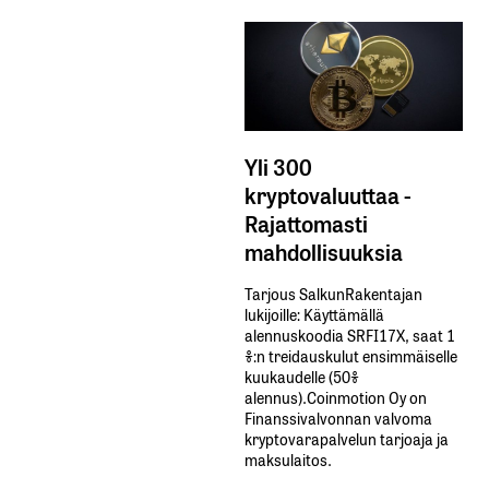
Yli 300
kryptovaluuttaa -
Rajattomasti
mahdollisuuksia
Tarjous SalkunRakentajan
lukijoille: Käyttämällä​ ​
alennuskoodia​ ​SRFI17X,​ ​saat​ ​1
%:n treidauskulut​ ​ensimmäiselle​ ​
kuukaudelle​ ​(50%​ ​
alennus).Coinmotion Oy on
Finanssivalvonnan valvoma
kryptovarapalvelun tarjoaja ja
maksulaitos.