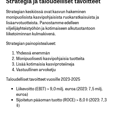
Strategia ja taloudelliset tavoitteet
Strategian keskiössä ovat kasvun hakeminen
monipuolisista kasvipohjaisista ruokaratkaisuista ja
lisäarvotuotteista. Panostamme edelleen
viljelijäyhteistyöhön ja kotimaiseen alkutuotantoon
liiketoiminnan kulmakivenä.
Strategian painopistealueet:
Yhdessä enemmän
Monipuolisesti kasvipohjaisia tuotteita
Lisää kotimaisia kasviproteiineja
Vastuullinen arvoketju
Taloudelliset tavoitteet vuosille 2023-2025
Liikevoitto (EBIT) > 9,0 milj. euroa (2023: 7,5 milj.
euroa)
Sijoitetun pääoman tuotto (ROCE) > 8,0 % (2023: 7,3
%)