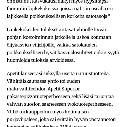
onnistunut kasvukausi näkyi myös RypsiRapsi-
foorumin lajikekokeissa, joissa nähtiin usealla eri
lajikkeella poikkeuksellisen korkeita satotasoja.”
Lajikekokeiden tulokset antavat yhtiölle hyvän
pohjan koetoiminnan jatkolle ja uskoa kotimaan
öljykasvien viljelijöille, vaikka satokauden
poikkeuksellisen hyvät kasvuolosuhteet onkin syytä
huomioida tuloksia arvioidessa.
Apetit lanseerasi syksyllä useita uutuustuotteita.
Vähittäiskaupassa yhtiö toi uuden
makuvaihtoehdon Apetit Superior -
pakastepizzatuoteperheeseen sekä lisäsi tarjontaa
vahvan suosion saaneeseen woktuoteperheeseen.
Yhtiö toi kauppoihin myös kotimaisen
purjoviipaleen, joka sai erittäin hyvän vastaanoton
kauppojen valikoimissa, Mäki kertoo.