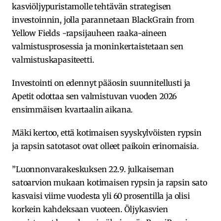
kasviöljypuristamolle tehtävän strategisen
investoinnin, jolla parannetaan BlackGrain from
Yellow Fields -rapsijauheen raaka-aineen
valmistusprosessia ja moninkertaistetaan sen
valmistuskapasiteetti.
Investointi on edennyt pääosin suunnitellusti ja
Apetit odottaa sen valmistuvan vuoden 2026
ensimmäisen kvartaalin aikana.
Mäki kertoo, että kotimaisen syyskylvöisten rypsin
ja rapsin satotasot ovat olleet paikoin erinomaisia.
”Luonnonvarakeskuksen 22.9. julkaiseman
satoarvion mukaan kotimaisen rypsin ja rapsin sato
kasvaisi viime vuodesta yli 60 prosentilla ja olisi
korkein kahdeksaan vuoteen. Öljykasvien