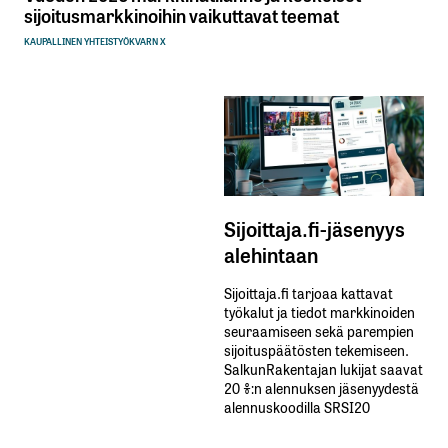
sijoitusmarkkinoihin vaikuttavat teemat
KAUPALLINEN YHTEISTYÖ
KVARN X
Sijoittaja.fi-jäsenyys
alehintaan
Sijoittaja.fi tarjoaa kattavat
työkalut ja tiedot markkinoiden
seuraamiseen sekä parempien
sijoituspäätösten tekemiseen.
SalkunRakentajan lukijat saavat
20 %:n alennuksen jäsenyydestä
alennuskoodilla SRSI20