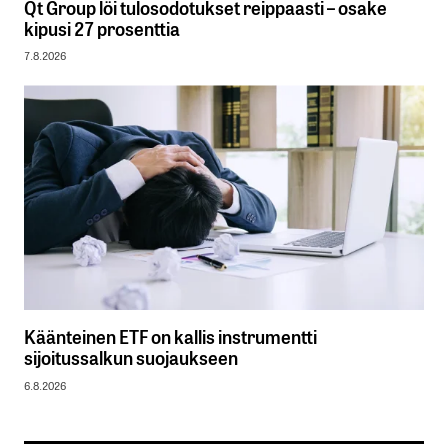
Qt Group löi tulosodotukset reippaasti – osake
kipusi 27 prosenttia
7.8.2026
Käänteinen ETF on kallis instrumentti
sijoitussalkun suojaukseen
6.8.2026