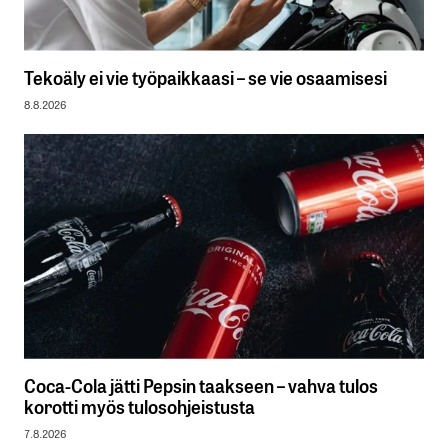
Tekoäly ei vie työpaikkaasi – se vie osaamisesi
8.8.2026
Coca-Cola jätti Pepsin taakseen – vahva tulos
korotti myös tulosohjeistusta
7.8.2026