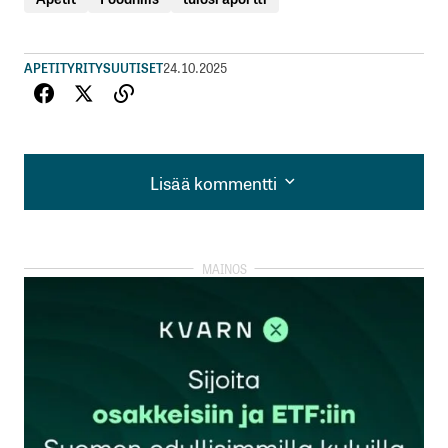
APETIT
YRITYSUUTISET
24.10.2025
Lisää kommentti
Lisää kommentti
kirjautua
sisään
rekisteröityä