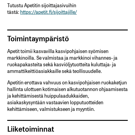
Tutustu Apetitin sijoittajasivuihin
tästä:
https://apetit.fi/sijoittajille/
Toimintaympäristö
Apetit toimii kasvavilla kasvipohjaisen syömisen
markkinoilla. Se valmistaa ja markkinoi vihannes- ja
ruokapakasteita sekä kasviöljytuotteita kuluttaja- ja
ammattikeittiöasiakkaille sekä teollisuudelle.
Apetitin erottava vahvuus on kasvipohjaisen ruokaketjun
hallinta ulottuen kotimaisen alkutuotannon ohjaamisesta
ja kehittämisestä huippulaadukkaiden,
asiakaskysyntään vastaavien lopputuotteiden
kehittämiseen, valmistukseen ja myyntiin.
Liiketoiminnat