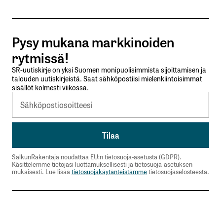
Tilaa SalkunRakentajan uutiskirje
Pysy mukana markkinoiden
Lähetä kommentti
rytmissä!
SR-uutiskirje on yksi Suomen monipuolisimmista sijoittamisen ja
talouden uutiskirjeistä. Saat sähköpostiisi mielenkiintoisimmat
sisällöt kolmesti viikossa.
SalkunRakentaja noudattaa EU:n tietosuoja-asetusta (GDPR).
Käsittelemme tietojasi luottamuksellisesti ja tietosuoja-asetuksen
mukaisesti. Lue lisää
tietosuojakäytänteistämme
tietosuojaselosteesta.