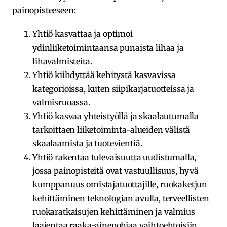
painopisteeseen:
Yhtiö kasvattaa ja optimoi
ydinliiketoimintaansa punaista lihaa ja
lihavalmisteita.
Yhtiö kiihdyttää kehitystä kasvavissa
kategorioissa, kuten siipikarjatuotteissa ja
valmisruoassa.
Yhtiö kasvaa yhteistyöllä ja skaalautumalla
tarkoittaen liiketoiminta-alueiden välistä
skaalaamista ja tuotevientiä.
Yhtiö rakentaa tulevaisuutta uudistumalla,
jossa painopisteitä ovat vastuullisuus, hyvä
kumppanuus omistajatuottajille, ruokaketjun
kehittäminen teknologian avulla, terveellisten
ruokaratkaisujen kehittäminen ja valmius
laajentaa raaka-ainepohjaa vaihtoehtoisiin