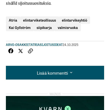
sisällä sijoitussuosituksia.
Atria
elintarviketeollisuus
elintarvikeyhtiö
Kai Gyllström
siipikarja
valmisruoka
ARVO-OSAKKEET
ATRIA
SIJOITUSIDEAT
24.10.2025
Lisää kommentti
Lisää kommentti
kirjautua
sisään
rekisteröityä