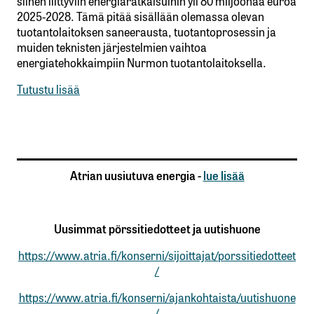
siihen liittyviin energiaratkaisuihin yli 80 miljoonaa euroa
2025-2028. Tämä pitää sisällään olemassa olevan
tuotantolaitoksen saneerausta, tuotantoprosessin ja
muiden teknisten järjestelmien vaihtoa
energiatehokkaimpiin Nurmon tuotantolaitoksella.
Tutustu lisää
Atrian uusiutuva energia -
lue lisää
Uusimmat pörssitiedotteet ja uutishuone
https://www.atria.fi/konserni/sijoittajat/porssitiedotteet
/
https://www.atria.fi/konserni/ajankohtaista/uutishuone
/