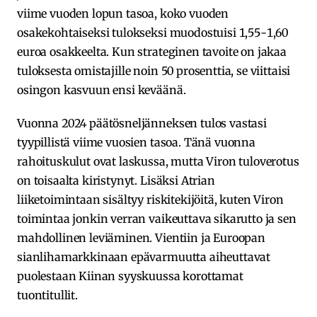
viime vuoden lopun tasoa, koko vuoden
osakekohtaiseksi tulokseksi muodostuisi 1,55-1,60
euroa osakkeelta. Kun strateginen tavoite on jakaa
tuloksesta omistajille noin 50 prosenttia, se viittaisi
osingon kasvuun ensi keväänä.
Vuonna 2024 päätösneljänneksen tulos vastasi
tyypillistä viime vuosien tasoa. Tänä vuonna
rahoituskulut ovat laskussa, mutta Viron tuloverotus
on toisaalta kiristynyt. Lisäksi Atrian
liiketoimintaan sisältyy riskitekijöitä, kuten Viron
toimintaa jonkin verran vaikeuttava sikarutto ja sen
mahdollinen leviäminen. Vientiin ja Euroopan
sianlihamarkkinaan epävarmuutta aiheuttavat
puolestaan Kiinan syyskuussa korottamat
tuontitullit.