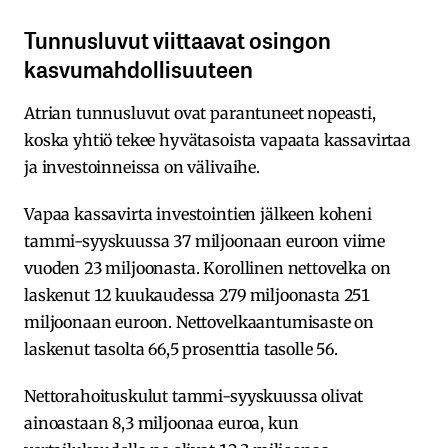
Tunnusluvut viittaavat osingon
kasvumahdollisuuteen
Atrian tunnusluvut ovat parantuneet nopeasti,
koska yhtiö tekee hyvätasoista vapaata kassavirtaa
ja investoinneissa on välivaihe.
Vapaa kassavirta investointien jälkeen koheni
tammi-syyskuussa 37 miljoonaan euroon viime
vuoden 23 miljoonasta. Korollinen nettovelka on
laskenut 12 kuukaudessa 279 miljoonasta 251
miljoonaan euroon. Nettovelkaantumisaste on
laskenut tasolta 66,5 prosenttia tasolle 56.
Nettorahoituskulut tammi-syyskuussa olivat
ainoastaan 8,3 miljoonaa euroa, kun