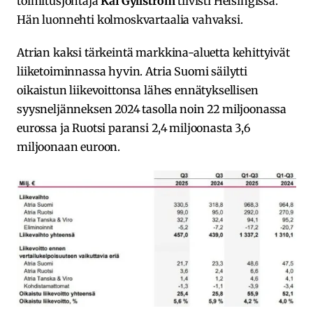
toimitusjohtaja
Kai Gyllström
tiivisti Helsingissä.
Hän luonnehti kolmoskvartaalia vahvaksi.
Atrian kaksi tärkeintä markkina-aluetta kehittyivät
liiketoiminnassa hyvin. Atria Suomi säilytti
oikaistun liikevoittonsa lähes ennätyksellisen
syysneljänneksen 2024 tasolla noin 22 miljoonassa
eurossa ja Ruotsi paransi 2,4 miljoonasta 3,6
miljoonaan euroon.