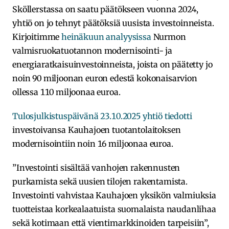
Sköllerstassa on saatu päätökseen vuonna 2024,
yhtiö on jo tehnyt päätöksiä uusista investoinneista.
Kirjoitimme
heinäkuun analyysissa
Nurmon
valmisruokatuotannon modernisointi- ja
energiaratkaisuinvestoinneista, joista on päätetty jo
noin 90 miljoonan euron edestä kokonaisarvion
ollessa 110 miljoonaa euroa.
Tulosjulkistuspäivänä 23.10.2025 yhtiö tiedotti
investoivansa Kauhajoen tuotantolaitoksen
modernisointiin noin 16 miljoonaa euroa.
”Investointi sisältää vanhojen rakennusten
purkamista sekä uusien tilojen rakentamista.
Investointi vahvistaa Kauhajoen yksikön valmiuksia
tuotteistaa korkealaatuista suomalaista naudanlihaa
sekä kotimaan että vientimarkkinoiden tarpeisiin”,