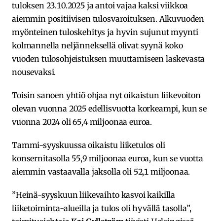
tuloksen 23.10.2025 ja antoi vajaa kaksi viikkoa
aiemmin positiivisen tulosvaroituksen. Alkuvuoden
myönteinen tuloskehitys ja hyvin sujunut myynti
kolmannella neljänneksellä olivat syynä koko
vuoden tulosohjeistuksen muuttamiseen laskevasta
nousevaksi.
Toisin sanoen yhtiö ohjaa nyt oikaistun liikevoiton
olevan vuonna 2025 edellisvuotta korkeampi, kun se
vuonna 2024 oli 65,4 miljoonaa euroa.
Tammi-syyskuussa oikaistu liiketulos oli
konsernitasolla 55,9 miljoonaa euroa, kun se vuotta
aiemmin vastaavalla jaksolla oli 52,1 miljoonaa.
”Heinä-syyskuun liikevaihto kasvoi kaikilla
liiketoiminta-alueilla ja tulos oli hyvällä tasolla”,