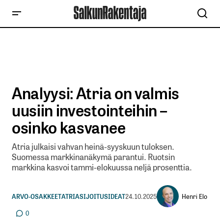
Analyysi: Atria on valmis
uusiin investointeihin –
osinko kasvanee
Atria julkaisi vahvan heinä-syyskuun tuloksen.
Suomessa markkinanäkymä parantui. Ruotsin
markkina kasvoi tammi-elokuussa neljä prosenttia.
Henri Elo
ARVO-OSAKKEET
ATRIA
SIJOITUSIDEAT
24.10.2025
0