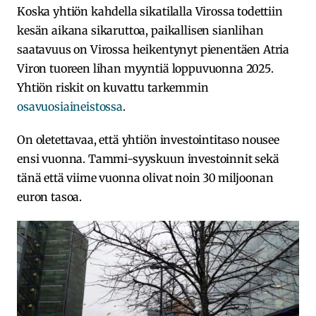
Koska yhtiön kahdella sikatilalla Virossa todettiin
kesän aikana sikaruttoa, paikallisen sianlihan
saatavuus on Virossa heikentynyt pienentäen Atria
Viron tuoreen lihan myyntiä loppuvuonna 2025.
Yhtiön riskit on kuvattu tarkemmin
osavuosiaineistossa
.
On oletettavaa, että yhtiön investointitaso nousee
ensi vuonna. Tammi-syyskuun investoinnit sekä
tänä että viime vuonna olivat noin 30 miljoonan
euron tasoa.