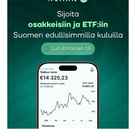
Sähköpostiosoitettasi ei julkaista.
Pakolliset
kentät on merkitty
*
Kommentti
*
Nimesi tai nimimerkkisi
*
Sähköpostiosoitteesi
*