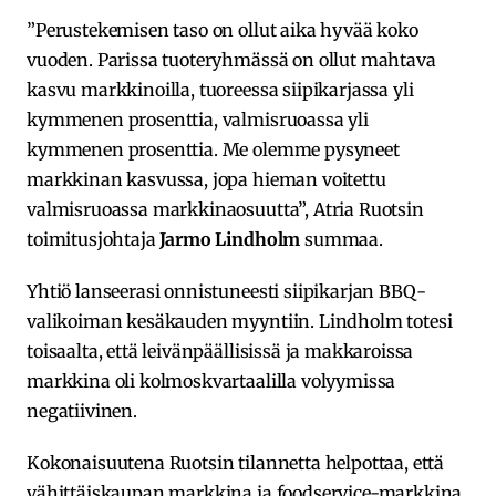
”Perustekemisen taso on ollut aika hyvää koko
vuoden. Parissa tuoteryhmässä on ollut mahtava
kasvu markkinoilla, tuoreessa siipikarjassa yli
kymmenen prosenttia, valmisruoassa yli
kymmenen prosenttia. Me olemme pysyneet
markkinan kasvussa, jopa hieman voitettu
valmisruoassa markkinaosuutta”, Atria Ruotsin
toimitusjohtaja
Jarmo Lindholm
summaa.
Yhtiö lanseerasi onnistuneesti siipikarjan BBQ-
valikoiman kesäkauden myyntiin. Lindholm totesi
toisaalta, että leivänpäällisissä ja makkaroissa
markkina oli kolmoskvartaalilla volyymissa
negatiivinen.
Kokonaisuutena Ruotsin tilannetta helpottaa, että
vähittäiskaupan markkina ja foodservice-markkina