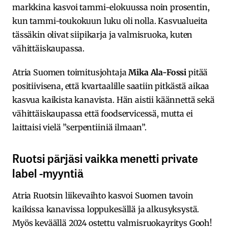
markkina kasvoi tammi-elokuussa noin prosentin,
kun tammi-toukokuun luku oli nolla. Kasvualueita
tässäkin olivat siipikarja ja valmisruoka, kuten
vähittäiskaupassa.
Atria Suomen toimitusjohtaja
Mika Ala-Fossi
pitää
positiivisena, että kvartaalille saatiin pitkästä aikaa
kasvua kaikista kanavista. Hän aistii käännettä sekä
vähittäiskaupassa että foodservicessä, mutta ei
laittaisi vielä ”serpentiiniä ilmaan”.
Ruotsi pärjäsi vaikka menetti private
label -myyntiä
Atria Ruotsin liikevaihto kasvoi Suomen tavoin
kaikissa kanavissa loppukesällä ja alkusyksystä.
Myös keväällä 2024 ostettu valmisruokayritys Gooh!