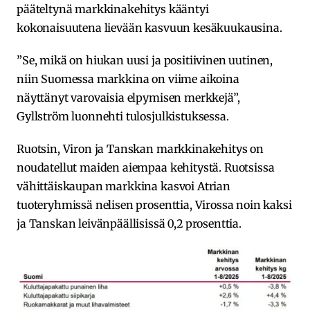
pääteltynä markkinakehitys kääntyi
kokonaisuutena lievään kasvuun kesäkuukausina.
”Se, mikä on hiukan uusi ja positiivinen uutinen,
niin Suomessa markkina on viime aikoina
näyttänyt varovaisia elpymisen merkkejä”,
Gyllström luonnehti tulosjulkistuksessa.
Ruotsin, Viron ja Tanskan markkinakehitys on
noudatellut maiden aiempaa kehitystä. Ruotsissa
vähittäiskaupan markkina kasvoi Atrian
tuoteryhmissä nelisen prosenttia, Virossa noin kaksi
ja Tanskan leivänpäällisissä 0,2 prosenttia.