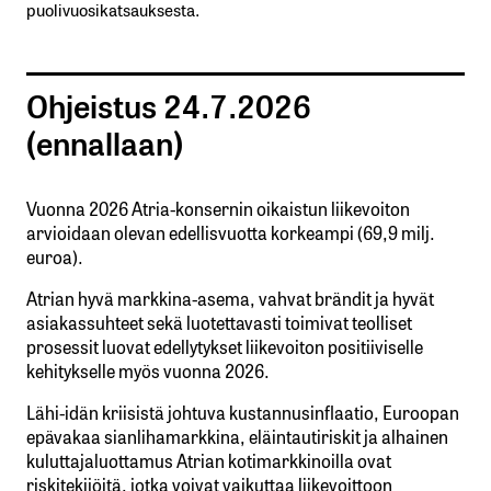
puolivuosikatsauksesta.
Ohjeistus 24.7.2026
(ennallaan)
Vuonna 2026 Atria-konsernin oikaistun liikevoiton
arvioidaan olevan edellisvuotta korkeampi (69,9 milj.
euroa).
Atrian hyvä markkina-asema, vahvat brändit ja hyvät
asiakassuhteet sekä luotettavasti toimivat teolliset
prosessit luovat edellytykset liikevoiton positiiviselle
kehitykselle myös vuonna 2026.
Lähi-idän kriisistä johtuva kustannusinflaatio, Euroopan
epävakaa sianlihamarkkina, eläintautiriskit ja alhainen
kuluttajaluottamus Atrian kotimarkkinoilla ovat
riskitekijöitä, jotka voivat vaikuttaa liikevoittoon