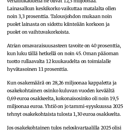
vertailukaudella ne olivat 12,3 miljoonaa.
Lainasalkun keskikorko vaikuttaa matalalta ollen
noin 3,3 prosenttia. Talousjohdon mukaan noin
puolet lainasta on sidottu kiinteään korkoon ja
puolet on vaihtuvakorkoista.
Atrian omavaraisuusasteen tavoite on 40 prosenttia,
kun luku tällä hetkellä on noin 45. Oman pääoman
tuotto rullaavalta 12 kuukaudelta on toimialalle
hyvätasoinen 11 prosenttia.
Kun osakemäärä on 28,26 miljoonaa kappaletta ja
osakekohtainen osinko kuluvan vuoden keväältä
0,69 euroa osakkeelta, kokonaisosinko oli noin 19,5
miljoonaa euroa. Yhtiö on jo tammi-syyskuussa 2025
tehnyt osakekohtaista tulosta 1,30 euroa osakkeelta.
Jos osakekohtainen tulos neloskvartaalilla 2025 olisi