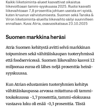
Kaikki liiketoiminta-alueet kasvattivat oikaistua
liikevoittoaan tammi-syyskuussa 2025. Ruotsi kasvatti
liikevaihtoaan 7,8 prosenttia johtuen useista eri syistä,
kuten kruunun vahvistumisesta. Suomen sekä Tanska &
Viron liiketoiminta-alueilla liikevaihto säilyi suunnilleen
ennallaan. Kuva: Atria, osavuosikatsaus 23.10.2025
Suomen markkina heräsi
Atria Suomen kehitystä avitti selvä markkinan
toipuminen sekä vähittäiskaupan tuoteryhmissä
että foodservicessä. Suomen liikevaihto kasvoi 12
miljoonaa euroa eli lähes neljä prosenttia heinä-
syyskuussa.
Kun Atrian edustamien tuoteryhmien kehitys
vähittäiskaupassa arvossa mitattuna oli tammi-
toukokuussa -1,7 prosenttia, tammi-elokuussa
vastaava luku oli enää -0,3 prosenttia. Tästä