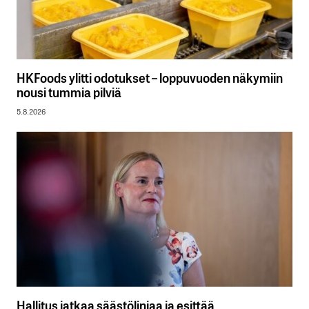
HKFoods ylitti odotukset – loppuvuoden näkymiin
nousi tummia pilviä
5.8.2026
Hallitus jatkaa säästölinjaa ja esittää