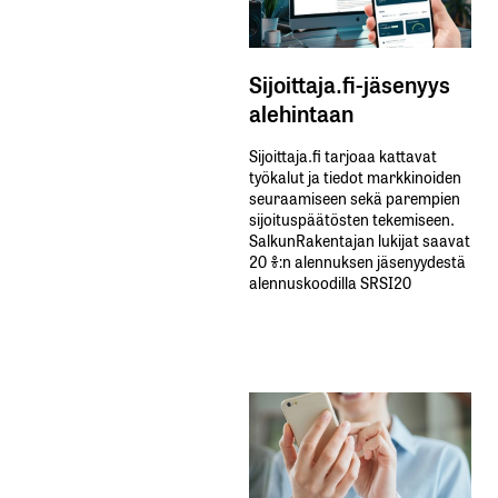
Sijoittaja.fi-jäsenyys
alehintaan
Sijoittaja.fi tarjoaa kattavat
työkalut ja tiedot markkinoiden
seuraamiseen sekä parempien
sijoituspäätösten tekemiseen.
SalkunRakentajan lukijat saavat
20 %:n alennuksen jäsenyydestä
alennuskoodilla SRSI20