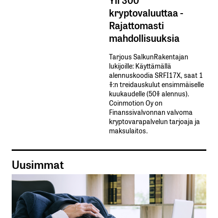
kryptovaluuttaa -
Rajattomasti
mahdollisuuksia
Tarjous SalkunRakentajan
lukijoille: Käyttämällä​ ​
alennuskoodia​ ​SRFI17X,​ ​saat​ ​1
%:n treidauskulut​ ​ensimmäiselle​ ​
kuukaudelle​ ​(50%​ ​alennus).
Coinmotion Oy on
Finanssivalvonnan valvoma
kryptovarapalvelun tarjoaja ja
maksulaitos.
Uusimmat