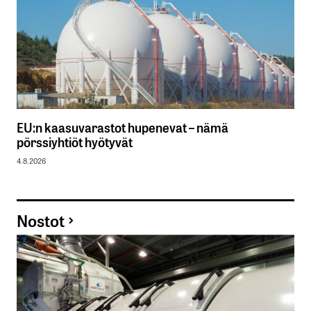
EU:n kaasuvarastot hupenevat – nämä
pörssiyhtiöt hyötyvät
4.8.2026
Nostot