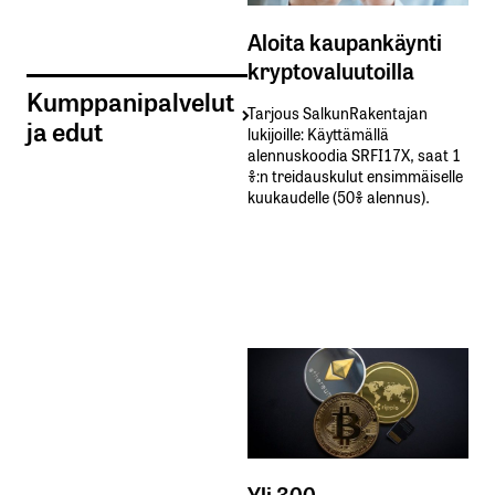
Aloita kaupankäynti
kryptovaluutoilla
Kumppanipalvelut
Tarjous SalkunRakentajan
ja edut
lukijoille: Käyttämällä​ ​
alennuskoodia​ ​SRFI17X,​ ​saat​ ​1
%:n treidauskulut​ ​ensimmäiselle​ ​
kuukaudelle​ ​(50%​ ​alennus).
Yli 300