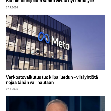
Bitcoin-louhijoiden sähkö virtaa nyt tekoälylle
27.7.2026
Verkostovaikutus tuo kilpailuedun – viisi yhtiötä
nojaa tähän vallihautaan
27.7.2026