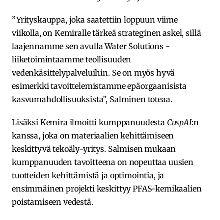
”Yrityskauppa, joka saatettiin loppuun viime
viikolla, on Kemiralle tärkeä strateginen askel, sillä
laajennamme sen avulla Water Solutions -
liiketoimintaamme teollisuuden
vedenkäsittelypalveluihin. Se on myös hyvä
esimerkki tavoittelemistamme epäorgaanisista
kasvumahdollisuuksista”, Salminen toteaa.
Lisäksi Kemira ilmoitti kumppanuudesta
CuspAI
:n
kanssa, joka on materiaalien kehittämiseen
keskittyvä tekoäly-yritys. Salmisen mukaan
kumppanuuden tavoitteena on nopeuttaa uusien
tuotteiden kehittämistä ja optimointia, ja
ensimmäinen projekti keskittyy PFAS-kemikaalien
poistamiseen vedestä.