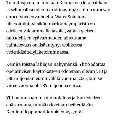
Toimitusjohtajan mukaan Kemira ei odota pakkaus-
ja selluteollisuuden markkinaympäristön paranevan
ennen vuodenvaihdetta. Water Solutions -
liiketoimintayksikön markkinaympäristö on
edelleen vakaammalla tasolla, vaikka yleisen
taloudellisen epävarmuuden aiheuttama
vaihtelevuus on lisääntynyt teollisessa
vedenkäsittelyliiketoiminnassa.
Kemira toistaa lähiajan näkymänsä. Yhtiö odottaa
operatiivisen käyttökatteen odotetaan olevan 510 ja
580 miljoonan euron välillä vuonna 2025, kun se
viime vuonna oli 585 miljoonaa euroa.
Yhtiön mukaan maailmantalous jatkuu edelleen
epävarmana, minkä odotetaan heikentävän
Kemiran loppumarkkinoiden kysyntää