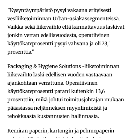
”Kysyntäympäristö pysyi vakaana erityisesti
vesiliiketoiminnan Urban-asiakassegmenteissä.
Vaikka sekä liikevaihto että kannattavuus laskivat
jonkin verran edellisvuodesta, operatiivinen
käyttökateprosentti pysyi vahvana ja oli 23,1
prosenttia.”
Packaging & Hygiene Solutions -liiketoiminnan
liikevaihto laski edellisen vuoden vastaavaan
ajankohtaan verrattuna. Operatiivinen
käyttökateprosentti parani kuitenkin 13,6
prosenttiin, mikä johtui toimitusjohtajan mukaan
pääasiassa neljänneksen myyntimixistä ja
tehokkaasta kustannusten hallinnasta.
Kemiran paperin, kartongin ja pehmopaperin