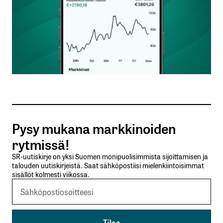
Nimesi tai nimimerkkisi
*
Sähköpostiosoitteesi
*
Tilaa SalkunRakentajan uutiskirje
Pysy mukana markkinoiden
Lähetä kommentti
rytmissä!
SR-uutiskirje on yksi Suomen monipuolisimmista sijoittamisen ja
talouden uutiskirjeistä. Saat sähköpostiisi mielenkiintoisimmat
sisällöt kolmesti viikossa.