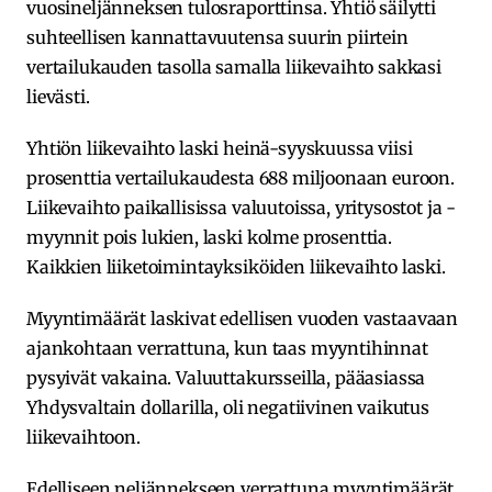
vuosineljänneksen tulosraporttinsa. Yhtiö säilytti
suhteellisen kannattavuutensa suurin piirtein
vertailukauden tasolla samalla liikevaihto sakkasi
lievästi.
Yhtiön liikevaihto laski heinä-syyskuussa viisi
prosenttia vertailukaudesta 688 miljoonaan euroon.
Liikevaihto paikallisissa valuutoissa, yritysostot ja -
myynnit pois lukien, laski kolme prosenttia.
Kaikkien liiketoimintayksiköiden liikevaihto laski.
Myyntimäärät laskivat edellisen vuoden vastaavaan
ajankohtaan verrattuna, kun taas myyntihinnat
pysyivät vakaina. Valuuttakursseilla, pääasiassa
Yhdysvaltain dollarilla, oli negatiivinen vaikutus
liikevaihtoon.
Edelliseen neljännekseen verrattuna myyntimäärät