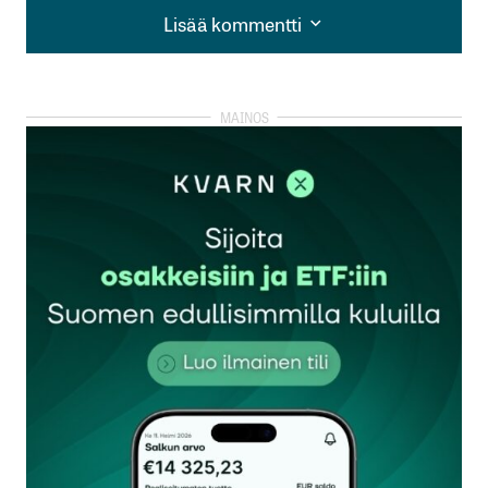
Lisää kommentti
Lisää kommentti
kirjautua
sisään
rekisteröityä
Sähköpostiosoitettasi ei julkaista.
Pakolliset
kentät on merkitty
*
Kommentti
*