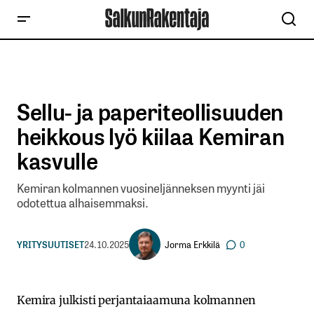
Sellu- ja paperiteollisuuden
heikkous lyö kiilaa Kemiran
kasvulle
Kemiran kolmannen vuosineljänneksen myynti jäi
odotettua alhaisemmaksi.
Jorma Erkkilä
YRITYSUUTISET
24.10.2025
0
Kemira julkisti perjantaiaamuna kolmannen