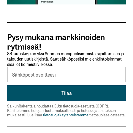
Sähköpostiosoitteesi
*
Tilaa SalkunRakentajan uutiskirje
Pysy mukana markkinoiden
Lähetä kommentti
rytmissä!
SR-uutiskirje on yksi Suomen monipuolisimmista sijoittamisen ja
talouden uutiskirjeistä. Saat sähköpostiisi mielenkiintoisimmat
sisällöt kolmesti viikossa.
SalkunRakentaja noudattaa EU:n tietosuoja-asetusta (GDPR).
Käsittelemme tietojasi luottamuksellisesti ja tietosuoja-asetuksen
mukaisesti. Lue lisää
tietosuojakäytänteistämme
tietosuojaselosteesta.