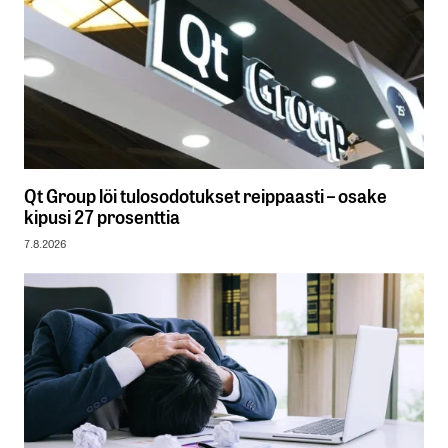
Qt Group löi tulosodotukset reippaasti – osake
kipusi 27 prosenttia
7.8.2026