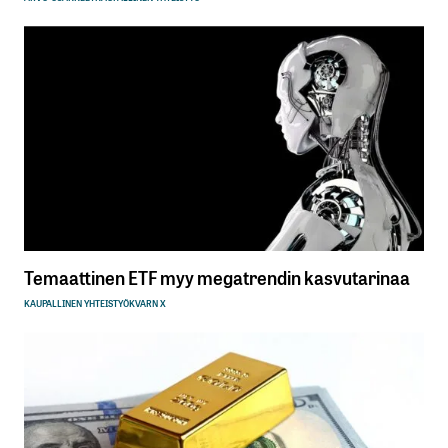
Temaattinen ETF myy megatrendin kasvutarinaa
KAUPALLINEN YHTEISTYÖ
KVARN X