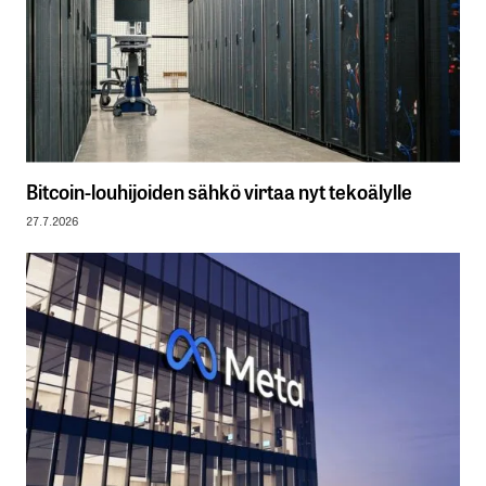
Bitcoin-louhijoiden sähkö virtaa nyt tekoälylle
27.7.2026