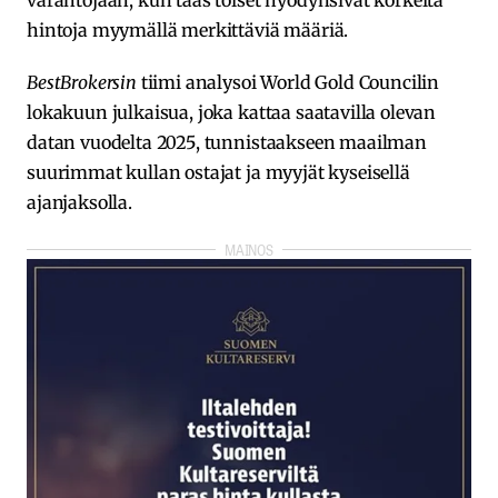
varantojaan, kun taas toiset hyödynsivät korkeita
hintoja myymällä merkittäviä määriä.
BestBrokersin
tiimi analysoi World Gold Councilin
lokakuun julkaisua, joka kattaa saatavilla olevan
datan vuodelta 2025, tunnistaakseen maailman
suurimmat kullan ostajat ja myyjät kyseisellä
ajanjaksolla.