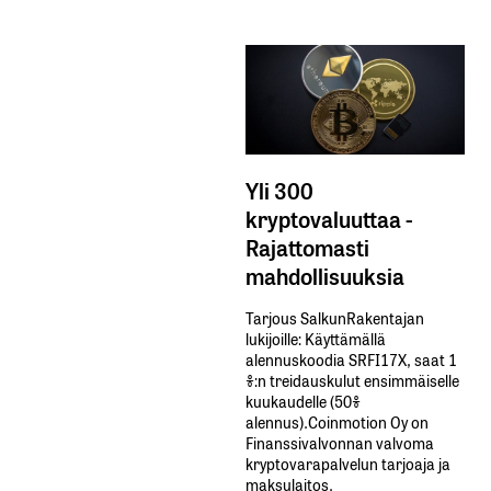
Yli 300
kryptovaluuttaa -
Rajattomasti
mahdollisuuksia
Tarjous SalkunRakentajan
lukijoille: Käyttämällä​ ​
alennuskoodia​ ​SRFI17X,​ ​saat​ ​1
%:n treidauskulut​ ​ensimmäiselle​ ​
kuukaudelle​ ​(50%​ ​
alennus).Coinmotion Oy on
Finanssivalvonnan valvoma
kryptovarapalvelun tarjoaja ja
maksulaitos.