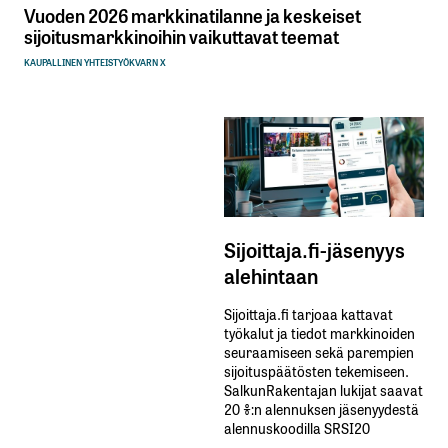
Vuoden 2026 markkinatilanne ja keskeiset
sijoitusmarkkinoihin vaikuttavat teemat
KAUPALLINEN YHTEISTYÖ
KVARN X
Sijoittaja.fi-jäsenyys
alehintaan
Sijoittaja.fi tarjoaa kattavat
työkalut ja tiedot markkinoiden
seuraamiseen sekä parempien
sijoituspäätösten tekemiseen.
SalkunRakentajan lukijat saavat
20 %:n alennuksen jäsenyydestä
alennuskoodilla SRSI20