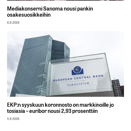
Mediakonserni Sanoma nousi pankin
osakesuosikkeihin
6.8.2026
EKP:n syyskuun koronnosto on markkinoille jo
tosiasia – euribor nousi 2,93 prosenttiin
5.8.2026