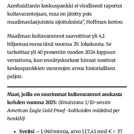
Azerbaidžanin keskuspankki ei virallisesti raportoi
kultavarantojaan, maa on jätetty pois
maailmanlaajuisista sijoituksista”, Hoffman kertoo.
Maailman kultavarannot saavuttivat yli 4,1
biljoonaa euroa tänä vuonna 29. lokakuuta. Se
tarkoittaa yli 40 prosentin vuoden 2024 loppuun
verrattuna, kun ennätyskorkeat hinnat nostivat
keskuspankkien varantojen arvoa historiallisen
paljon.
Maat, joilla on suurimmat kultavarannot asukasta
kohden vuonna 2025:
(ilmaistuna 1/10-unssin
American Eagle Gold Proof -kolikoiden määränä per
henkilö)
Sveitsi
– 1 040 tonnia, arvo 117,41 mrd € = 37