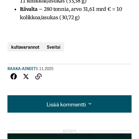
11 kolikkoa/asukas (33,38 g)
Itävalta
– 280 tonnia, arvo 31,61 mrd € = 10
kolikkoa/asukas (30,72 g)
kultavarannot
Sveitsi
RAAKA-AINEET
5.11.2025
Lisää kommentti
Lisää kommentti
kirjautua