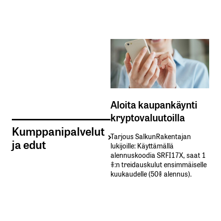
Aloita kaupankäynti
kryptovaluutoilla
Kumppanipalvelut
Tarjous SalkunRakentajan
ja edut
lukijoille: Käyttämällä​ ​
alennuskoodia​ ​SRFI17X,​ ​saat​ ​1
%:n treidauskulut​ ​ensimmäiselle​ ​
kuukaudelle​ ​(50%​ ​alennus).