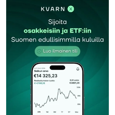
sisään
rekisteröityä
Sähköpostiosoitettasi ei julkaista.
Pakolliset
kentät on merkitty
*
Kommentti
*
Nimesi tai nimimerkkisi
*