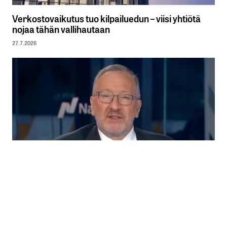
Verkostovaikutus tuo kilpailuedun – viisi yhtiötä
nojaa tähän vallihautaan
27.7.2026
Seth Klarman: Tekoälyhuumassa kuplan piirteitä
21.7.2026