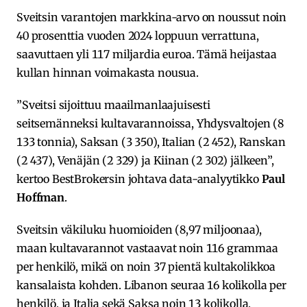
Sveitsin varantojen markkina-arvo on noussut noin
40 prosenttia vuoden 2024 loppuun verrattuna,
saavuttaen yli 117 miljardia euroa. Tämä heijastaa
kullan hinnan voimakasta nousua.
”Sveitsi sijoittuu maailmanlaajuisesti
seitsemänneksi kultavarannoissa, Yhdysvaltojen (8
133 tonnia), Saksan (3 350), Italian (2 452), Ranskan
(2 437), Venäjän (2 329) ja Kiinan (2 302) jälkeen”,
kertoo BestBrokersin johtava data-analyytikko
Paul
Hoffman
.
Sveitsin väkiluku huomioiden (8,97 miljoonaa),
maan kultavarannot vastaavat noin 116 grammaa
per henkilö, mikä on noin 37 pientä kultakolikkoa
kansalaista kohden. Libanon seuraa 16 kolikolla per
henkilö, ja Italia sekä Saksa noin 13 kolikolla.