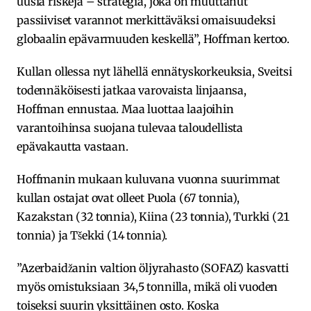
uusia riskejä – strategia, joka on muuttanut
passiiviset varannot merkittäväksi omaisuudeksi
globaalin epävarmuuden keskellä”, Hoffman kertoo.
Kullan ollessa nyt lähellä ennätyskorkeuksia, Sveitsi
todennäköisesti jatkaa varovaista linjaansa,
Hoffman ennustaa. Maa luottaa laajoihin
varantoihinsa suojana tulevaa taloudellista
epävakautta vastaan.
Hoffmanin mukaan kuluvana vuonna suurimmat
kullan ostajat ovat olleet Puola (67 tonnia),
Kazakstan (32 tonnia), Kiina (23 tonnia), Turkki (21
tonnia) ja Tšekki (14 tonnia).
”Azerbaidžanin valtion öljyrahasto (SOFAZ) kasvatti
myös omistuksiaan 34,5 tonnilla, mikä oli vuoden
toiseksi suurin yksittäinen osto. Koska