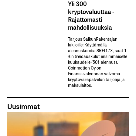
Yli 300
kryptovaluuttaa -
Rajattomasti
mahdollisuuksia
Tarjous SalkunRakentajan
lukijoille: Käyttämällä​ ​
alennuskoodia​ ​SRFI17X,​ ​saat​ ​1
%:n treidauskulut​ ​ensimmäiselle​ ​
kuukaudelle​ ​(50%​ ​alennus).
Coinmotion Oy on
Finanssivalvonnan valvoma
kryptovarapalvelun tarjoaja ja
maksulaitos.
Uusimmat