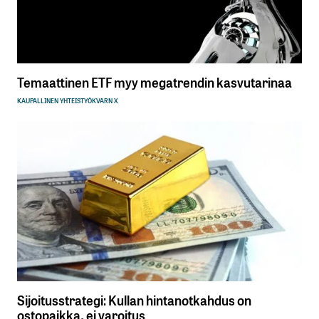
Temaattinen ETF myy megatrendin kasvutarinaa
KAUPALLINEN YHTEISTYÖ
KVARN X
Sijoitusstrategi: Kullan hintanotkahdus on
ostopaikka, ei varoitus