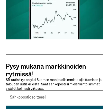
Nimesi tai nimimerkkisi
*
Sähköpostiosoitteesi
*
Tilaa SalkunRakentajan uutiskirje
Pysy mukana markkinoiden
Lähetä kommentti
rytmissä!
SR-uutiskirje on yksi Suomen monipuolisimmista sijoittamisen ja
talouden uutiskirjeistä. Saat sähköpostiisi mielenkiintoisimmat
sisällöt kolmesti viikossa.