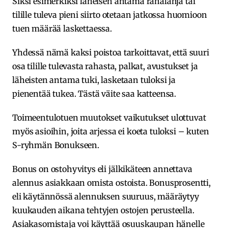
Siksi esimerkiksi läheisen antama rahalahja tai
tilille tuleva pieni siirto otetaan jatkossa huomioon
tuen määrää laskettaessa.
Yhdessä nämä kaksi poistoa tarkoittavat, että suuri
osa tilille tulevasta rahasta, palkat, avustukset ja
läheisten antama tuki, lasketaan tuloksi ja
pienentää tukea. Tästä väite saa katteensa.
Toimeentulotuen muutokset vaikutukset ulottuvat
myös asioihin, joita arjessa ei koeta tuloksi – kuten
S-ryhmän Bonukseen.
Bonus on ostohyvitys eli jälkikäteen annettava
alennus asiakkaan omista ostoista. Bonusprosentti,
eli käytännössä alennuksen suuruus, määräytyy
kuukauden aikana tehtyjen ostojen perusteella.
Asiakasomistaja voi käyttää osuuskaupan hänelle