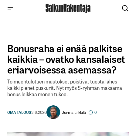
Bonusraha ei enää palkitse
kaikkia – ovatko kansalaiset
eriarvoisessa asemassa?
Toimeentulotuen muutokset poistivat tuesta lähes
kaikki pienet puskurit. Nyt myös S-ryhmän maksama
bonus leikkaa monen tukea.
Jorma Erkkilä
OMA TALOUS
3.6.2026
0