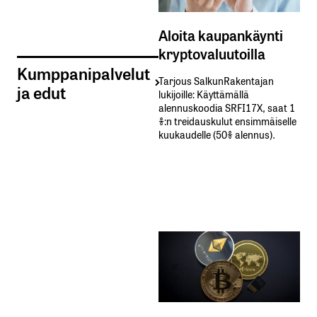
Aloita kaupankäynti
kryptovaluutoilla
Kumppanipalvelut
Tarjous SalkunRakentajan
ja edut
lukijoille: Käyttämällä​ ​
alennuskoodia​ ​SRFI17X,​ ​saat​ ​1
%:n treidauskulut​ ​ensimmäiselle​ ​
kuukaudelle​ ​(50%​ ​alennus).