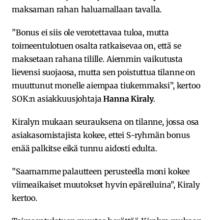
maksaman rahan haluamallaan tavalla.
”Bonus ei siis ole verotettavaa tuloa, mutta
toimeentulotuen osalta ratkaisevaa on, että se
maksetaan rahana tilille. Aiemmin vaikutusta
lievensi suojaosa, mutta sen poistuttua tilanne on
muuttunut monelle aiempaa tiukemmaksi”, kertoo
SOK:n asiakkuusjohtaja
Hanna Kiraly
.
Kiralyn mukaan seurauksena on tilanne, jossa osa
asiakasomistajista kokee, ettei S-ryhmän bonus
enää palkitse eikä tunnu aidosti edulta.
”Saamamme palautteen perusteella moni kokee
viimeaikaiset muutokset hyvin epäreiluina”, Kiraly
kertoo.