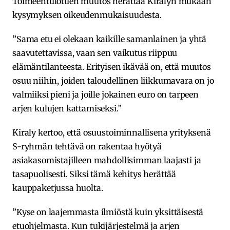
Toimeentulotuen muutos herättää Kiralyn mukaan
kysymyksen oikeudenmukaisuudesta.
”Sama etu ei olekaan kaikille samanlainen ja yhtä
saavutettavissa, vaan sen vaikutus riippuu
elämäntilanteesta. Erityisen ikävää on, että muutos
osuu niihin, joiden taloudellinen liikkumavara on jo
valmiiksi pieni ja joille jokainen euro on tarpeen
arjen kulujen kattamiseksi.”
Kiraly kertoo, että osuustoiminnallisena yrityksenä
S-ryhmän tehtävä on rakentaa hyötyä
asiakasomistajilleen mahdollisimman laajasti ja
tasapuolisesti. Siksi tämä kehitys herättää
kauppaketjussa huolta.
”Kyse on laajemmasta ilmiöstä kuin yksittäisestä
etuohjelmasta. Kun tukijärjestelmä ja arjen