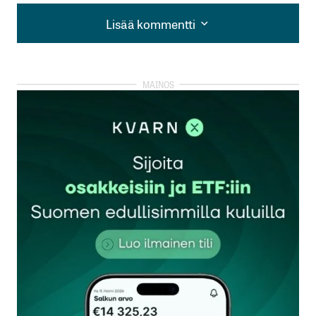
Lisää kommentti
Lisää kommentti
kirjautua
sisään
rekisteröityä
Sähköpostiosoitettasi ei julkaista.
Pakolliset
kentät on merkitty
*
Kommentti
*