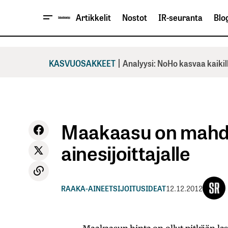
Artikkelit
Nostot
IR-seuranta
Blog
|
KASVUOSAKKEET
Analyysi: NoHo kasvaa kaikil
Maakaasu on mahdo
ainesijoittajalle
RAAKA-AINEET
SIJOITUSIDEAT
12.12.2012