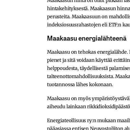
Maakaasun hinta on ollut pitkään las
hintakehityksestä. Maakaasun hinnan
perusteita. Maakaasuun on mahdollist
indeksiosuusrahastojen eli ETF:n kau
Maakaasu energialähteenä
Maakaasu on tehokas energialähde. E
pienet ja sitä voidaan käyttää erittä
helppoudesta, täydellisestä palamis
talteenottomahdollisuuksista. Maa
tuotannossa lähes kokonaan.
Maakaasu on myös ympäristöystävällin
aiheudu lainkaan rikkidioksidipäästö
Energiateollisuus ry:n mukaan maai
pääasiassa entisen Neuvostoliiton alu