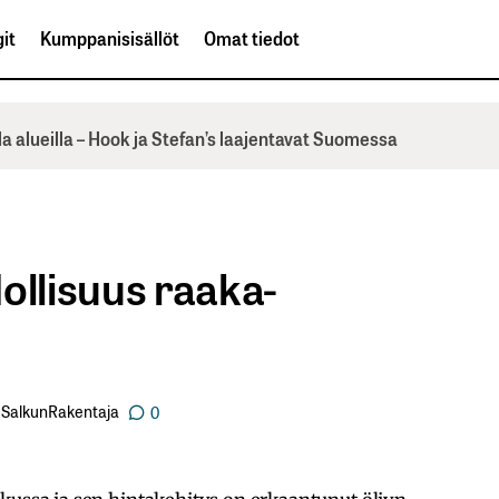
it
Kumppanisisällöt
Omat tiedot
la alueilla – Hook ja Stefan’s laajentavat Suomessa
llisuus raaka-
SalkunRakentaja
0