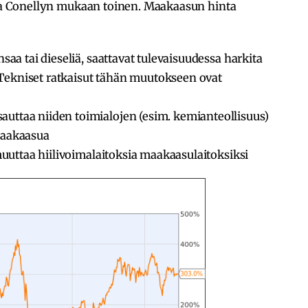
olla Conellyn mukaan toinen. Maakaasun hinta
nsaa tai dieseliä, saattavat tulevaisuudessa harkita
Tekniset ratkaisut tähän muutokseen ovat
uttaa niiden toimialojen (esim. kemianteollisuus)
maakaasua
 muuttaa hiilivoimalaitoksia maakaasulaitoksiksi