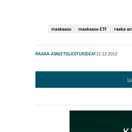
maakaasu
maakaasu-ETF
raaka-ai
RAAKA-AINEET
SIJOITUSIDEAT
12.12.2012
L
L
kirj