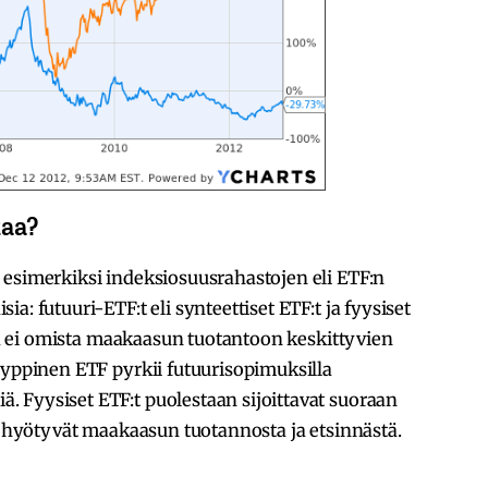
taa?
 esimerkiksi indeksiosuusrahastojen eli ETF:n
a: futuuri-ETF:t eli synteettiset ETF:t ja fyysiset
aja ei omista maakaasun tuotantoon keskittyvien
yyppinen ETF pyrkii futuurisopimuksilla
 Fyysiset ETF:t puolestaan sijoittavat suoraan
ka hyötyvät maakaasun tuotannosta ja etsinnästä.