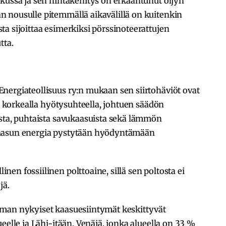
kussa ja sen hintakehitys on erkaantunut öljyn
 nousulle pitemmällä aikavälillä on kuitenkin
a sijoittaa esimerkiksi pörssinoteerattujen
tta.
nergiateollisuus ry:n mukaan sen siirtohäviöt ovat
in korkealla hyötysuhteella, johtuen säädön
esta, puhtaista savukaasuista sekä lämmön
kaasun energia pystytään hyödyntämään
en fossiilinen polttoaine, sillä sen poltosta ei
jä.
lman nykyiset kaasuesiintymät keskittyvät
eelle ja Lähi-itään. Venäjä, jonka alueella on 33 %