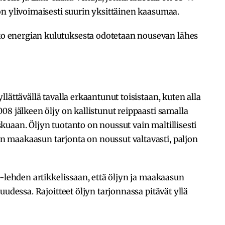
n ylivoimaisesti suurin yksittäinen kaasumaa.
 energian kulutuksesta odotetaan nousevan lähes
lättävällä tavalla erkaantunut toisistaan, kuten alla
08 jälkeen öljy on kallistunut reippaasti samalla
uaan. Öljyn tuotanto on noussut vain maltillisesti
 maakaasun tarjonta on noussut valtavasti, paljon
s-lehden artikkelissaan, että öljyn ja maakaasun
uudessa. Rajoitteet öljyn tarjonnassa pitävät yllä