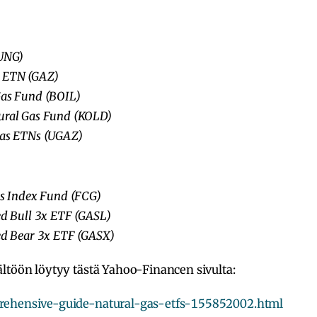
UNG
)
 ETN (
GAZ
)
Gas Fund (
BOIL
)
ural Gas Fund (
KOLD
)
as ETNs (
UGAZ
)
as Index Fund (
FCG
)
d Bull 3x ETF (
GASL
)
ed Bear 3x ETF (
GASX
)
ltöön löytyy tästä Yahoo-Financen sivulta:
prehensive-guide-natural-gas-etfs-155852002.html