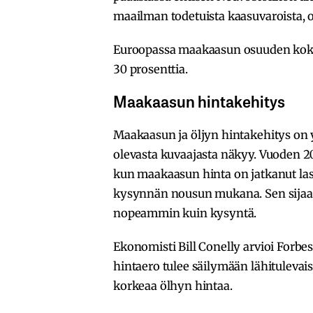
maailman todetuista kaasuvaroista, o
Euroopassa maakaasun osuuden koko
30 prosenttia.
Maakaasun hintakehitys
Maakaasun ja öljyn hintakehitys on yl
olevasta kuvaajasta näkyy. Vuoden 20
kun maakaasun hinta on jatkanut lask
kysynnän nousun mukana. Sen sijaan
nopeammin kuin kysyntä.
Ekonomisti Bill Conelly arvioi Forbe
hintaero tulee säilymään lähitulevais
korkeaa ölhyn hintaa.