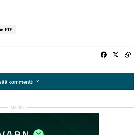
ne-ETF
isää kommentti
isää kommentti
autua sisään
rekisteröityä