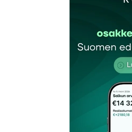
Sähköpostiosoitettasi ei julkaista.
Pakollis
Kommentti
*
Nimesi tai nimimerkkisi
*
Tilaa SalkunRakentajan uutiskirje
Lähetä kommentti