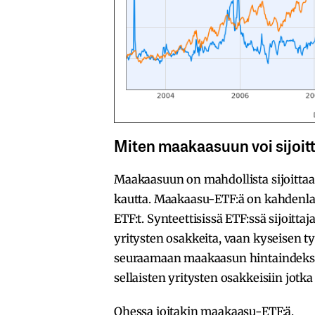
Miten maakaasuun voi sijoit
Maakaasuun on mahdollista sijoittaa
kautta. Maakaasu-ETF:ä on kahdenlaisi
ETF:t. Synteettisissä ETF:ssä sijoitt
yritysten osakkeita, vaan kyseisen t
seuraamaan maakaasun hintaindeksiä.
sellaisten yritysten osakkeisiin jot
Ohessa joitakin maakaasu-ETF:ä.