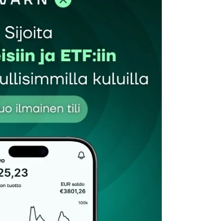
et kentät on merkitty
*
Sähköpostiosoitteesi
*