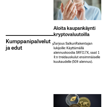
Aloita kaupankäynti
kryptovaluutoilla
Kumppanipalvelut
Tarjous SalkunRakentajan
ja edut
lukijoille: Käyttämällä​ ​
alennuskoodia​ ​SRFI17X,​ ​saat​ ​1
%:n treidauskulut​ ​ensimmäiselle​ ​
kuukaudelle​ ​(50%​ ​alennus).