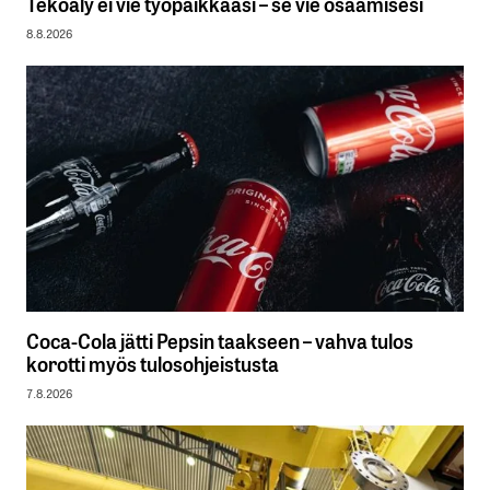
Tekoäly ei vie työpaikkaasi – se vie osaamisesi
8.8.2026
Coca-Cola jätti Pepsin taakseen – vahva tulos
korotti myös tulosohjeistusta
7.8.2026