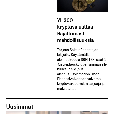
Yli 300
kryptovaluuttaa -
Rajattomasti
mahdollisuuksia
Tarjous SalkunRakentajan
lukijoille: Käyttämällä​ ​
alennuskoodia​ ​SRFI17X,​ ​saat​ ​1
%:n treidauskulut​ ​ensimmäiselle​ ​
kuukaudelle​ ​(50%​ ​
alennus).Coinmotion Oy on
Finanssivalvonnan valvoma
kryptovarapalvelun tarjoaja ja
maksulaitos.
Uusimmat