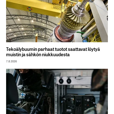
Tekoälybuumin parhaat tuotot saattavat löytyä
muistin ja sähkön niukkuudesta
7.8.2026