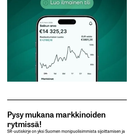
kentät on merkitty
*
Kommentti
*
Nimesi tai nimimerkkisi
*
Sähköpostiosoitteesi
*
Tilaa SalkunRakentajan uutiskirje
Pysy mukana markkinoiden
Lähetä kommentti
rytmissä!
SR-uutiskirje on yksi Suomen monipuolisimmista sijoittamisen ja