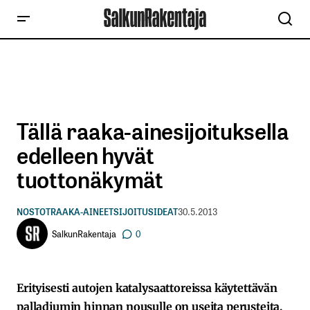
Tällä raaka-ainesijoituksella
edelleen hyvät
tuottonäkymät
NOSTOT
RAAKA-AINEET
SIJOITUSIDEAT
30.5.2013
SalkunRakentaja
0
Erityisesti autojen katalysaattoreissa käytettävän
palladiumin hinnan nousulle on useita perusteita.