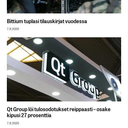
Bittium tuplasi tilauskirjat vuodessa
7.8.2026
Qt Group löi tulosodotukset reippaasti – osake
kipusi 27 prosenttia
7.8.2026