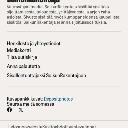
Vaurastujan media. SalkunRakentaja sisältää sisältöjä
sijoittamisesta, taloudesta, yrittäjyydesta ja arjen raha-
asioista. Sivusto sisältää myös kumppaneidensa kaupallista
sisältöä. SalkunRakentaja ei anna sijoitussuosituksia.
Henkilöstö ja yhteystiedot
Mediakortti
Tilaa uutiskirje
Anna palautetta
Sisällöntuottajaksi SalkunRakentajaan
Kuvapankkikuvat:
Depositphotos
Seuraa meitä somessa
Tietosuojaseloste
Käyttöehdot
Evästevalinnat