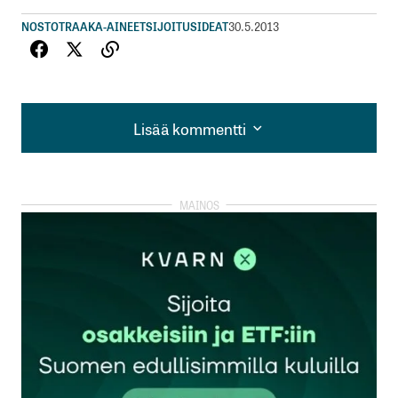
NOSTOT
RAAKA-AINEET
SIJOITUSIDEAT
30.5.2013
Lisää kommentti
Lisää kommentti
kirjautua
sisään
rekisteröityä
Sähköpostiosoitettasi ei julkaista.
Pakolliset