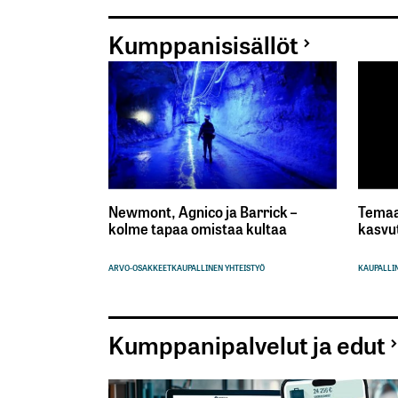
Kumppanisisällöt
Newmont, Agnico ja Barrick –
Temaa
kolme tapaa omistaa kultaa
kasvu
ARVO-OSAKKEET
KAUPALLINEN YHTEISTYÖ
KAUPALLIN
Kumppanipalvelut ja edut