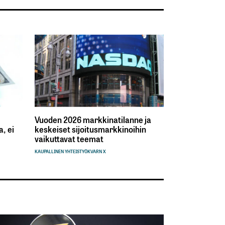
Vuoden 2026 markkinatilanne ja
, ei
keskeiset sijoitusmarkkinoihin
vaikuttavat teemat
KAUPALLINEN YHTEISTYÖ
KVARN X