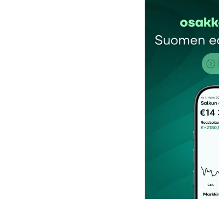
Sähköpostiosoitettasi ei julkaista.
Pakollis
Kommentti
*
Nimesi tai nimimerkkisi
*
Tilaa SalkunRakentajan uutiskirje
Lähetä kommentti