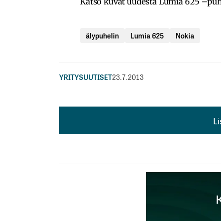
Katso kuvat uudesta Lumia 625 –pu
älypuhelin
Lumia 625
Nokia
YRITYSUUTISET
23.7.2013
L
L
kirj