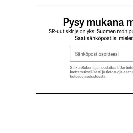
Pysy mukana m
SR-uutiskirje on yksi Suomen monipuo
Saat sähköpostiisi mielen
SalkunRakentaja noudattaa EU:n tieto
luottamuksellisesti ja tietosuoja-aset
tietosuojaselosteesta.