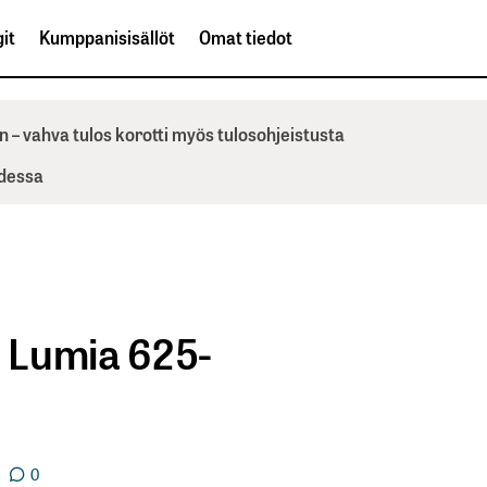
it
Kumppanisisällöt
Omat tiedot
n – vahva tulos korotti myös tulosohjeistusta
odessa
n Lumia 625-
0