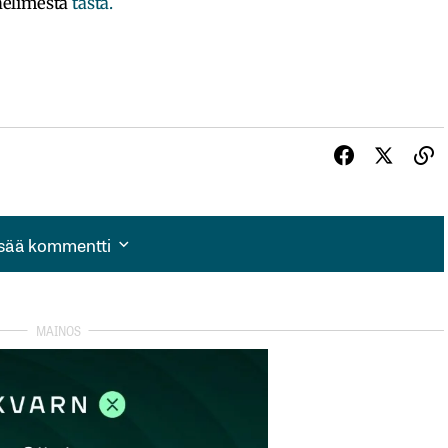
helimesta
tästä.
isää kommentti
isää kommentti
autua sisään
rekisteröityä