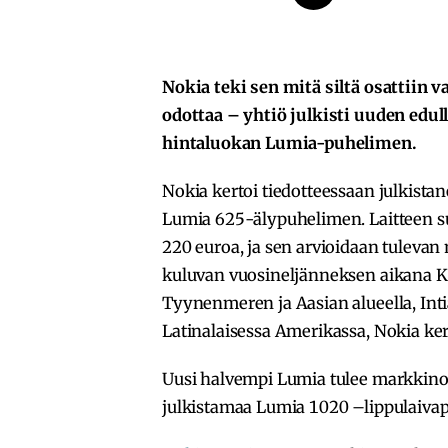
Nokia teki sen mitä siltä osattiin v
odottaa – yhtiö julkisti uuden ed
hintaluokan Lumia-puhelimen.
Nokia kertoi tiedotteessaan julkist
Lumia 625-älypuhelimen. Laitteen s
220 euroa, ja sen arvioidaan tulevan
kuluvan vuosineljänneksen aikana Kii
Tyynenmeren ja Aasian alueella, Intia
Latinalaisessa Amerikassa, Nokia ker
Uusi halvempi Lumia tulee markkino
julkistamaa Lumia 1020 –lippulaivapuh