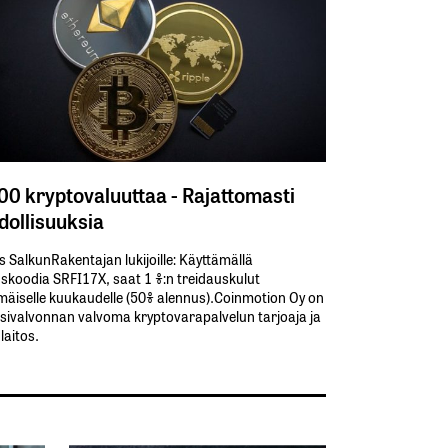
300 kryptovaluuttaa - Rajattomasti
ollisuuksia
s SalkunRakentajan lukijoille: Käyttämällä​ ​
koodia​ ​SRFI17X,​ ​saat​ ​1 %:n treidauskulut​ ​
äiselle​ ​kuukaudelle​ ​(50%​ ​alennus).Coinmotion Oy on
sivalvonnan valvoma kryptovarapalvelun tarjoaja ja
aitos.