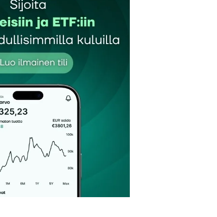
et kentät on merkitty
*
Sähköpostiosoitteesi
*