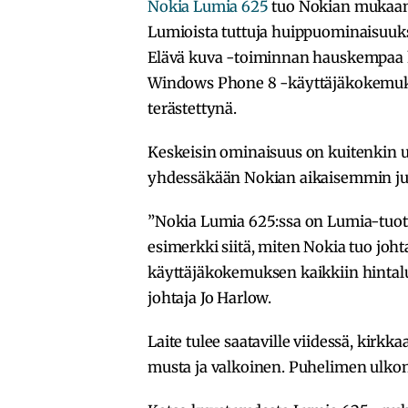
Nokia Lumia 625
tuo Nokian mukaan 
Lumioista tuttuja huippuominaisuu
Elävä kuva -toiminnan hauskempaa ku
Windows Phone 8 -käyttäjäkokemuks
terästettynä.
Keskeisin ominaisuus on kuitenkin
yhdessäkään Nokian aikaisemmin ju
”Nokia Lumia 625:ssa on Lumia-tuotep
esimerkki siitä, miten Nokia tuo joh
käyttäjäkokemuksen kaikkiin hintal
johtaja Jo Harlow.
Laite tulee saataville viidessä, kirkka
musta ja valkoinen. Puhelimen ulkon