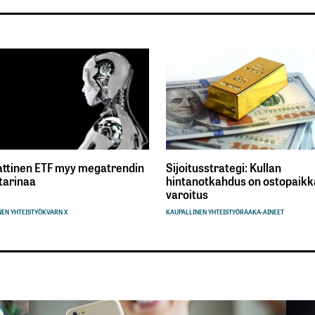
ttinen ETF myy megatrendin
Sijoitusstrategi: Kullan
tarinaa
hintanotkahdus on ostopaikka
varoitus
EN YHTEISTYÖ
KVARN X
KAUPALLINEN YHTEISTYÖ
RAAKA-AINEET