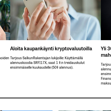
Aloita kaupankäynti kryptovaluutoilla
Yli 
mahd
inoiden
Tarjous SalkunRakentajan lukijoille: Käyttämällä​ ​
alennuskoodia​ ​SRFI17X,​ ​saat​ ​1 %:n treidauskulut​ ​
Tarjou
ensimmäiselle​ ​kuukaudelle​ ​(50%​ ​alennus).
alennus
ensimm
Finans
maksul