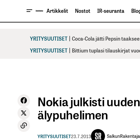
Artikkelit
Nostot
IR-seuranta
Blog
|
YRITYSUUTISET
Coca-Cola jätti Pepsin taaksee
|
YRITYSUUTISET
Bittium tuplasi tilauskirjat vu
Nokia julkisti uude
älypuhelimen
SalkunRakentaja
YRITYSUUTISET
23.7.2013