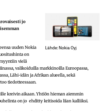
arovaisesti jo
ullisemman
Lähde: Nokia Oyj
aneensa uuden Nokia
uositushinta on
 myyntiin vielä
nassa, valikoiduilla markkinoilla Euroopassa,
ssa, Lähi-idän ja Afrikan alueella, sekä
too tiedotteessaan.
ille kreivin aikaan. Yhtiön hieman aiemmin
elinta on jo ehditty kritisoida liian kalliiksi.