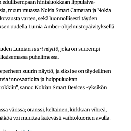
edullisempaan hintaluokkaan lippulaiva-
ksia, muun muassa Nokia Smart Cameran ja Nokia
vausta varten, sekä luonnollisesti täyden
en uudella Lumia Amber-ohjelmistopäivityksellä
 uuden Lumian
suuri näyttö
, joka on suurempi
lkaisemassa puhelimessa.
erheen suurin näyttö, ja siksi se on täydellinen
tavia innovaatioita ja huippuluokan
uokkiin”, sanoo Nokian Smart Devices -yksikön
assa värissä; oranssi, keltainen, kirkkaan vihreä,
äköä voi muuttaa kätevästi vaihtokuorien avulla.