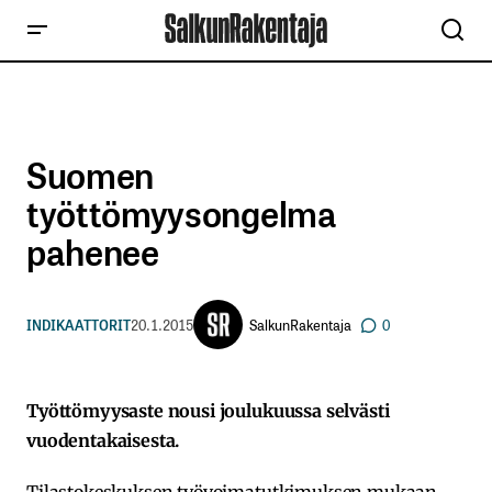
Suomen
työttömyysongelma
pahenee
SalkunRakentaja
INDIKAATTORIT
20.1.2015
0
Työttömyysaste nousi joulukuussa selvästi
vuodentakaisesta.