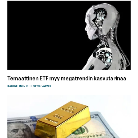
Temaattinen ETF myy megatrendin kasvutarinaa
KAUPALLINEN YHTEISTYÖ
KVARN X