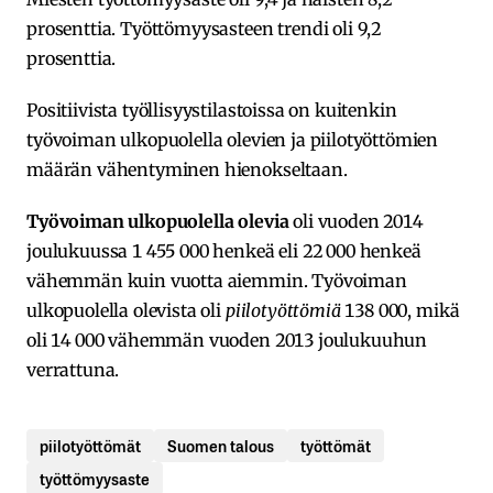
prosenttia. Työttömyysasteen trendi oli 9,2
prosenttia.
Positiivista työllisyystilastoissa on kuitenkin
työvoiman ulkopuolella olevien ja piilotyöttömien
määrän vähentyminen hienokseltaan.
Työvoiman ulkopuolella olevia
oli vuoden 2014
joulukuussa 1 455 000 henkeä eli 22 000 henkeä
vähemmän kuin vuotta aiemmin. Työvoiman
ulkopuolella olevista oli
piilotyöttömiä
138 000, mikä
oli 14 000 vähemmän vuoden 2013 joulukuuhun
verrattuna.
piilotyöttömät
Suomen talous
työttömät
työttömyysaste