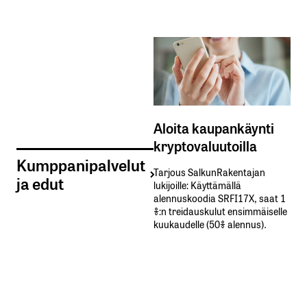
Aloita kaupankäynti
kryptovaluutoilla
Kumppanipalvelut
Tarjous SalkunRakentajan
ja edut
lukijoille: Käyttämällä​ ​
alennuskoodia​ ​SRFI17X,​ ​saat​ ​1
%:n treidauskulut​ ​ensimmäiselle​ ​
kuukaudelle​ ​(50%​ ​alennus).