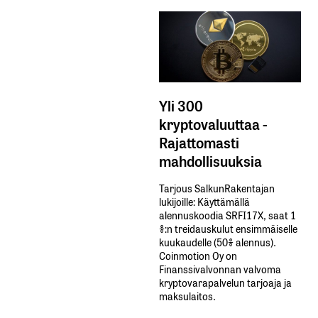
Yli 300
kryptovaluuttaa -
Rajattomasti
mahdollisuuksia
Tarjous SalkunRakentajan
lukijoille: Käyttämällä​ ​
alennuskoodia​ ​SRFI17X,​ ​saat​ ​1
%:n treidauskulut​ ​ensimmäiselle​ ​
kuukaudelle​ ​(50%​ ​alennus).
Coinmotion Oy on
Finanssivalvonnan valvoma
kryptovarapalvelun tarjoaja ja
maksulaitos.