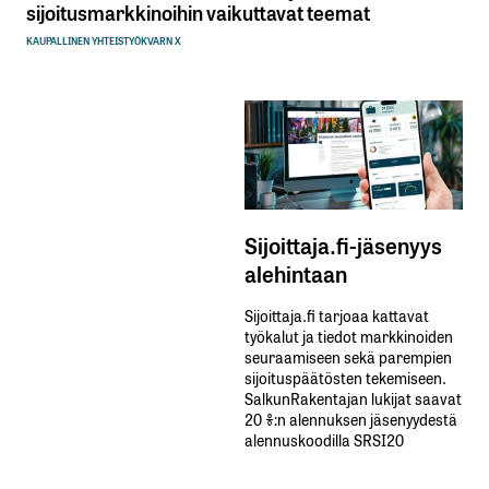
sijoitusmarkkinoihin vaikuttavat teemat
KAUPALLINEN YHTEISTYÖ
KVARN X
Sijoittaja.fi-jäsenyys
alehintaan
Sijoittaja.fi tarjoaa kattavat
työkalut ja tiedot markkinoiden
seuraamiseen sekä parempien
sijoituspäätösten tekemiseen.
SalkunRakentajan lukijat saavat
20 %:n alennuksen jäsenyydestä
alennuskoodilla SRSI20