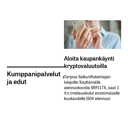
Aloita kaupankäynti
kryptovaluutoilla
Kumppanipalvelut
Tarjous SalkunRakentajan
ja edut
lukijoille: Käyttämällä​ ​
alennuskoodia​ ​SRFI17X,​ ​saat​ ​1
%:n treidauskulut​ ​ensimmäiselle​ ​
kuukaudelle​ ​(50%​ ​alennus).