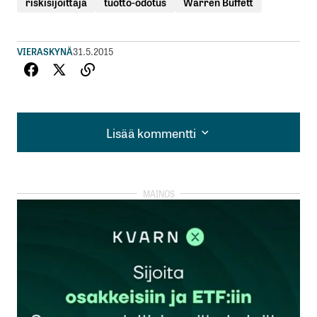
riskisijoittaja
tuotto-odotus
Warren Buffett
VIERASKYNÄ
31.5.2015
Lisää kommentti
Lisää kommentti
kirjautua
sisään
rekisteröityä