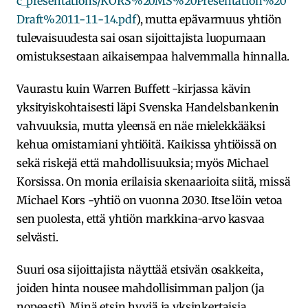
c_presentations/KORS%20MS%20Presentation%20
Draft%2011-11-14.pdf
), mutta epävarmuus yhtiön
tulevaisuudesta sai osan sijoittajista luopumaan
omistuksestaan aikaisempaa halvemmalla hinnalla.
Vaurastu kuin Warren Buffett -kirjassa kävin
yksityiskohtaisesti läpi Svenska Handelsbankenin
vahvuuksia, mutta yleensä en näe mielekkääksi
kehua omistamiani yhtiöitä. Kaikissa yhtiöissä on
sekä riskejä että mahdollisuuksia; myös Michael
Korsissa. On monia erilaisia skenaarioita siitä, missä
Michael Kors -yhtiö on vuonna 2030. Itse löin vetoa
sen puolesta, että yhtiön markkina-arvo kasvaa
selvästi.
Suuri osa sijoittajista näyttää etsivän osakkeita,
joiden hinta nousee mahdollisimman paljon (ja
nopeasti). Minä etsin hyviä ja yksinkertaisia