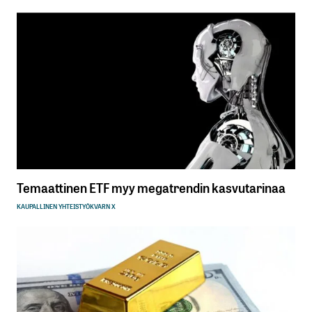
Temaattinen ETF myy megatrendin kasvutarinaa
KAUPALLINEN YHTEISTYÖ
KVARN X