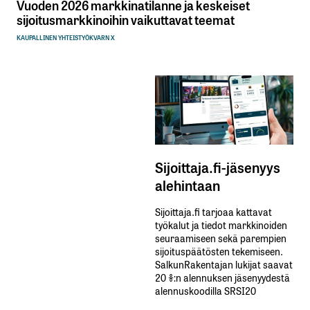
Vuoden 2026 markkinatilanne ja keskeiset
sijoitusmarkkinoihin vaikuttavat teemat
KAUPALLINEN YHTEISTYÖ
KVARN X
Sijoittaja.fi-jäsenyys
alehintaan
Sijoittaja.fi tarjoaa kattavat
työkalut ja tiedot markkinoiden
seuraamiseen sekä parempien
sijoituspäätösten tekemiseen.
SalkunRakentajan lukijat saavat
20 %:n alennuksen jäsenyydestä
alennuskoodilla SRSI20