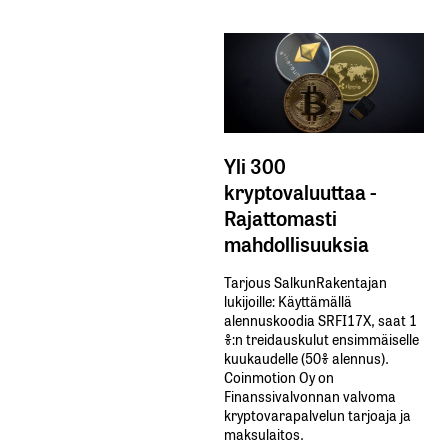
Yli 300
kryptovaluuttaa -
Rajattomasti
mahdollisuuksia
Tarjous SalkunRakentajan
lukijoille: Käyttämällä​ ​
alennuskoodia​ ​SRFI17X,​ ​saat​ ​1
%:n treidauskulut​ ​ensimmäiselle​ ​
kuukaudelle​ ​(50%​ ​alennus).
Coinmotion Oy on
Finanssivalvonnan valvoma
kryptovarapalvelun tarjoaja ja
maksulaitos.