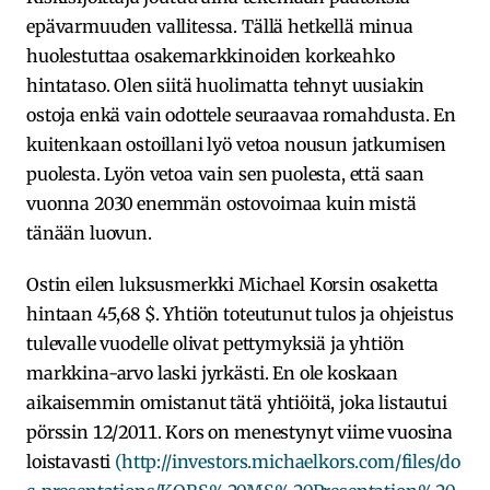
epävarmuuden vallitessa. Tällä hetkellä minua
huolestuttaa osakemarkkinoiden korkeahko
hintataso. Olen siitä huolimatta tehnyt uusiakin
ostoja enkä vain odottele seuraavaa romahdusta. En
kuitenkaan ostoillani lyö vetoa nousun jatkumisen
puolesta. Lyön vetoa vain sen puolesta, että saan
vuonna 2030 enemmän ostovoimaa kuin mistä
tänään luovun.
Ostin eilen luksusmerkki Michael Korsin osaketta
hintaan 45,68 $. Yhtiön toteutunut tulos ja ohjeistus
tulevalle vuodelle olivat pettymyksiä ja yhtiön
markkina-arvo laski jyrkästi. En ole koskaan
aikaisemmin omistanut tätä yhtiöitä, joka listautui
pörssin 12/2011. Kors on menestynyt viime vuosina
loistavasti
(http://investors.michaelkors.com/files/do