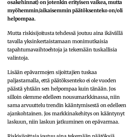
osakehinnat) on jotenkin erityisen vaikea, mutta
myöhemmin/aikaisemmin päätöksenteko on/oli
helpompaa.
Mutta riskisijoitusta tehdessä joutuu aina ikävällä
tavalla yksinkertaistamaan monimutkaisia
tapahtumavaihtoehtoja ja tekemään tuskallisia
valintoja.
Lisään epävarmojen sijoittajien tuskaa
paljastamalla, että päätöksenteko ei ole vuoden
päästä yhtään sen helpompaa kuin tänään. Jos
silloin olemme edelleen nousumarkkinassa, niin
sama arvuuttelu trendin kääntymisestä on edelleen
ajankohtainen. Jos markkinakehitys on kääntynyt
laskuun, niin laskun jatkuminen on epävarmaa.
Riskisijoittaja joutuu aina tekemään päätöksiä