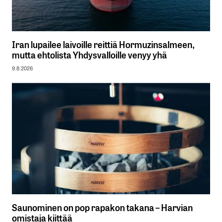
Iran lupailee laivoille reittiä Hormuzinsalmeen,
mutta ehtolista Yhdysvalloille venyy yhä
9.8.2026
Saunominen on pop rapakon takana – Harvian
omistaja kiittää