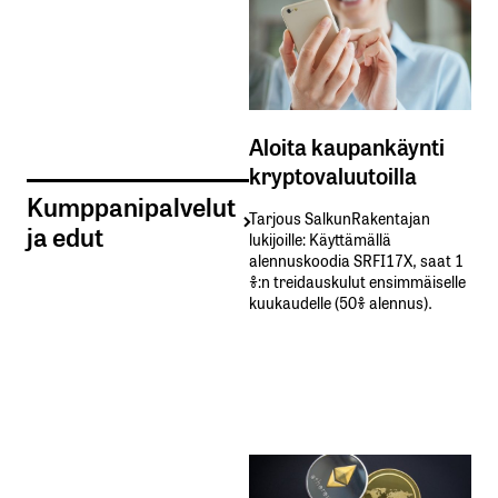
Aloita kaupankäynti
kryptovaluutoilla
Kumppanipalvelut
Tarjous SalkunRakentajan
ja edut
lukijoille: Käyttämällä​ ​
alennuskoodia​ ​SRFI17X,​ ​saat​ ​1
%:n treidauskulut​ ​ensimmäiselle​ ​
kuukaudelle​ ​(50%​ ​alennus).