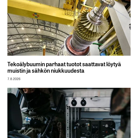
Tekoälybuumin parhaat tuotot saattavat löytyä
muistin ja sähkön niukkuudesta
7.8.2026