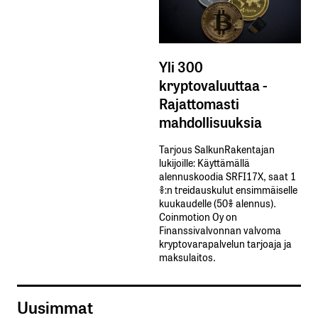
Yli 300
kryptovaluuttaa -
Rajattomasti
mahdollisuuksia
Tarjous SalkunRakentajan
lukijoille: Käyttämällä​ ​
alennuskoodia​ ​SRFI17X,​ ​saat​ ​1
%:n treidauskulut​ ​ensimmäiselle​ ​
kuukaudelle​ ​(50%​ ​alennus).
Coinmotion Oy on
Finanssivalvonnan valvoma
kryptovarapalvelun tarjoaja ja
maksulaitos.
Uusimmat