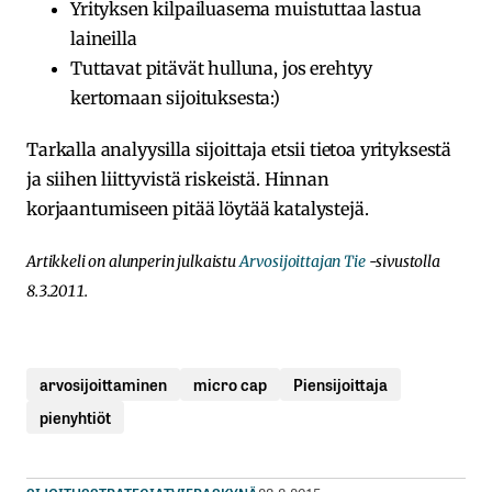
Yrityksen kilpailuasema muistuttaa lastua
laineilla
Tuttavat pitävät hulluna, jos erehtyy
kertomaan sijoituksesta:)
Tarkalla analyysilla sijoittaja etsii tietoa yrityksestä
ja siihen liittyvistä riskeistä. Hinnan
korjaantumiseen pitää löytää katalystejä.
Artikkeli on alunperin julkaistu
Arvosijoittajan Tie
-sivustolla
8.3.2011.
arvosijoittaminen
micro cap
Piensijoittaja
pienyhtiöt