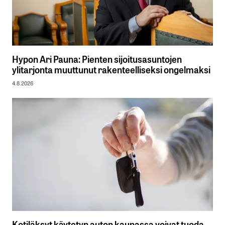
Hypon Ari Pauna: Pienten sijoitusasuntojen
ylitarjonta muuttunut rakenteelliseksi ongelmaksi
4.8.2026
Kotiläksyt käytetyn auton kaupassa voivat tuoda