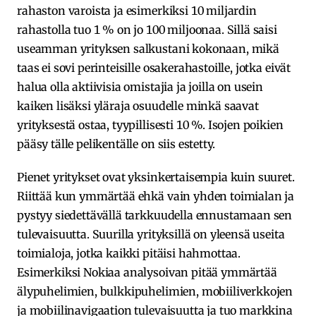
rahaston varoista ja esimerkiksi 10 miljardin
rahastolla tuo 1 % on jo 100 miljoonaa. Sillä saisi
useamman yrityksen salkustani kokonaan, mikä
taas ei sovi perinteisille osakerahastoille, jotka eivät
halua olla aktiivisia omistajia ja joilla on usein
kaiken lisäksi yläraja osuudelle minkä saavat
yrityksestä ostaa, tyypillisesti 10 %. Isojen poikien
pääsy tälle pelikentälle on siis estetty.
Pienet yritykset ovat yksinkertaisempia kuin suuret.
Riittää kun ymmärtää ehkä vain yhden toimialan ja
pystyy siedettävällä tarkkuudella ennustamaan sen
tulevaisuutta. Suurilla yrityksillä on yleensä useita
toimialoja, jotka kaikki pitäisi hahmottaa.
Esimerkiksi Nokiaa analysoivan pitää ymmärtää
älypuhelimien, bulkkipuhelimien, mobiiliverkkojen
ja mobiilinavigaation tulevaisuutta ja tuo markkina