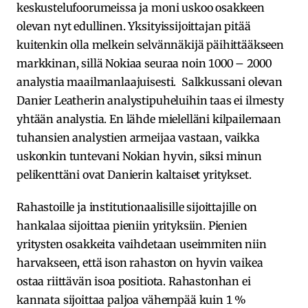
keskustelufoorumeissa ja moni uskoo osakkeen
olevan nyt edullinen. Yksityissijoittajan pitää
kuitenkin olla melkein selvännäkijä päihittääkseen
markkinan, sillä Nokiaa seuraa noin 1000 – 2000
analystia maailmanlaajuisesti. Salkkussani olevan
Danier Leatherin analystipuheluihin taas ei ilmesty
yhtään analystia. En lähde mielelläni kilpailemaan
tuhansien analystien armeijaa vastaan, vaikka
uskonkin tuntevani Nokian hyvin, siksi minun
pelikenttäni ovat Danierin kaltaiset yritykset.
Rahastoille ja institutionaalisille sijoittajille on
hankalaa sijoittaa pieniin yrityksiin. Pienien
yritysten osakkeita vaihdetaan useimmiten niin
harvakseen, että ison rahaston on hyvin vaikea
ostaa riittävän isoa positiota. Rahastonhan ei
kannata sijoittaa paljoa vähempää kuin 1 %