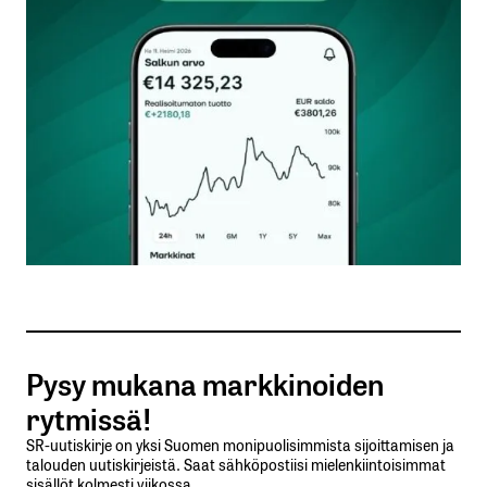
Kommentti
*
Nimesi tai nimimerkkisi
*
Sähköpostiosoitteesi
*
Tilaa SalkunRakentajan uutiskirje
Pysy mukana markkinoiden
Lähetä kommentti
rytmissä!
SR-uutiskirje on yksi Suomen monipuolisimmista sijoittamisen ja
talouden uutiskirjeistä. Saat sähköpostiisi mielenkiintoisimmat
sisällöt kolmesti viikossa.