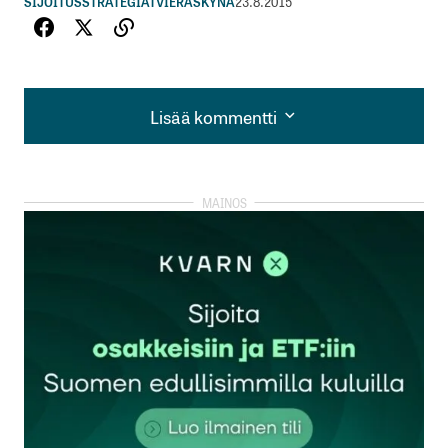
SIJOITUSSTRATEGIAT
VIERASKYNÄ
23.8.2015
Lisää kommentti
Lisää kommentti
kirjautua
sisään
rekisteröityä
Sähköpostiosoitettasi ei julkaista.
Pakolliset
kentät on merkitty
*