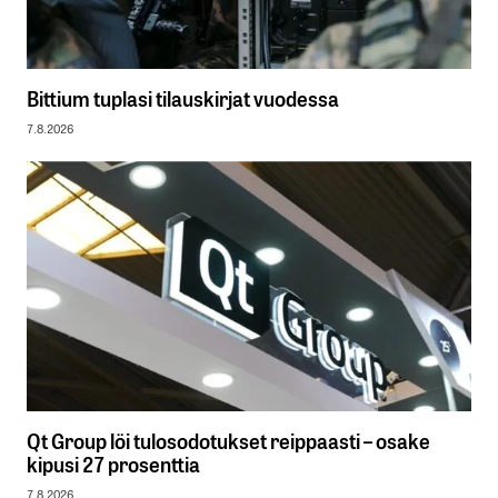
Bittium tuplasi tilauskirjat vuodessa
7.8.2026
Qt Group löi tulosodotukset reippaasti – osake
kipusi 27 prosenttia
7.8.2026