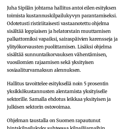
Juha Sipilän johtama hallitus antoi eilen esityksen
toimista kustannuskilpailukyvyn parantamiseksi.
Odotetusti ristiriitaisesti vastaanotettu ohjelma
sisältää loppiaisen ja helatorstain muuttamisen
palkattomiksi vapaiksi, sairaspäivien karensseja ja
ylityökorvausten puolittamisen. Lisäksi ohjelma
sisältää sunnuntaikorvauksen vähentämisen,
vuosilomien rajaamisen sekä yksityisen
sosiaaliturvamaksun alennuksen.
Hallitus tavoittelee esityksellä noin 5 prosentin
yksikkökustannusten alentamista yksityiselle
sektorille. Samalla ehdotus leikkaa yksityisen ja
julkisen sektorin ostovoimaa.
Ohjelman taustalla on Suomen rapautunut
hintakilpailukyky suhteessa kilpailijamaihin.