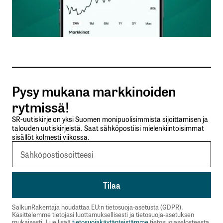
Sähköpostiosoitteesi
*
Tilaa SalkunRakentajan uutiskirje
Pysy mukana markkinoiden
Lähetä kommentti
rytmissä!
SR-uutiskirje on yksi Suomen monipuolisimmista sijoittamisen ja
talouden uutiskirjeistä. Saat sähköpostiisi mielenkiintoisimmat
sisällöt kolmesti viikossa.
SalkunRakentaja noudattaa EU:n tietosuoja-asetusta (GDPR).
Käsittelemme tietojasi luottamuksellisesti ja tietosuoja-asetuksen
mukaisesti. Lue lisää
tietosuojakäytänteistämme
tietosuojaselosteesta.