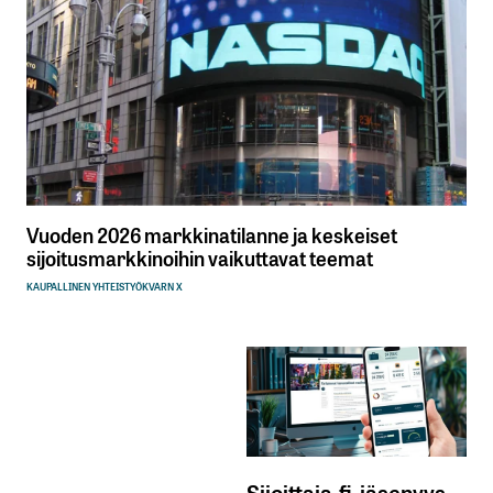
Vuoden 2026 markkinatilanne ja keskeiset
sijoitusmarkkinoihin vaikuttavat teemat
KAUPALLINEN YHTEISTYÖ
KVARN X
Sijoittaja.fi-jäsenyys