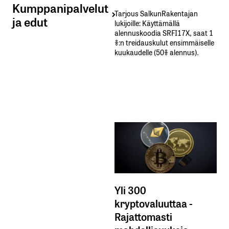
Kumppanipalvelut
Tarjous SalkunRakentajan
ja edut
lukijoille: Käyttämällä​ ​
alennuskoodia​ ​SRFI17X,​ ​saat​ ​1
%:n treidauskulut​ ​ensimmäiselle​ ​
kuukaudelle​ ​(50%​ ​alennus).
Yli 300
kryptovaluuttaa -
Rajattomasti