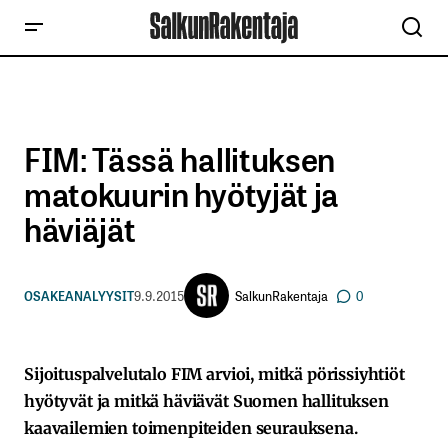
FIM: Tässä hallituksen
matokuurin hyötyjät ja
häviäjät
SalkunRakentaja
OSAKEANALYYSIT
9.9.2015
0
Sijoituspalvelutalo FIM arvioi, mitkä pörissiyhtiöt
hyötyvät ja mitkä häviävät Suomen hallituksen
kaavailemien toimenpiteiden seurauksena.