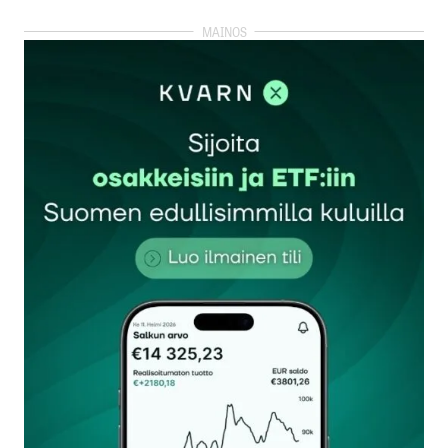
kirjautua
sisään
rekisteröityä
Sähköpostiosoitettasi ei julkaista.
Pakolliset
kentät on merkitty
*
Kommentti
*
Nimesi tai nimimerkkisi
*