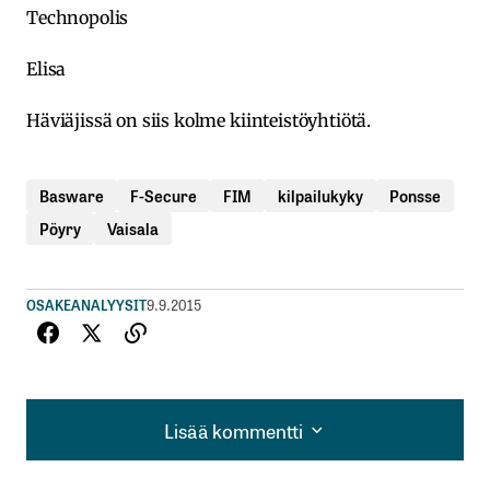
Technopolis
Elisa
Häviäjissä on siis kolme kiinteistöyhtiötä.
Basware
F-Secure
FIM
kilpailukyky
Ponsse
Pöyry
Vaisala
OSAKEANALYYSIT
9.9.2015
Lisää kommentti
Lisää kommentti