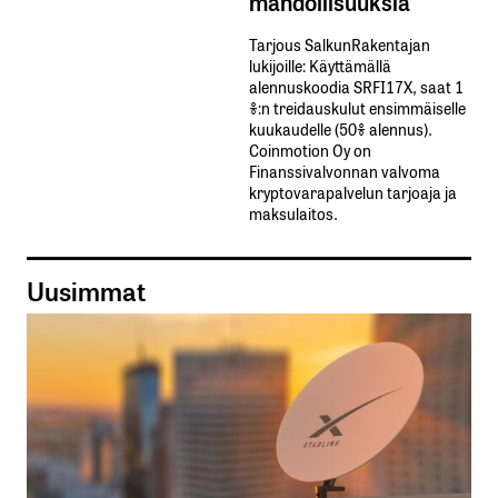
mahdollisuuksia
Tarjous SalkunRakentajan
lukijoille: Käyttämällä​ ​
alennuskoodia​ ​SRFI17X,​ ​saat​ ​1
%:n treidauskulut​ ​ensimmäiselle​ ​
kuukaudelle​ ​(50%​ ​alennus).
Coinmotion Oy on
Finanssivalvonnan valvoma
kryptovarapalvelun tarjoaja ja
maksulaitos.
Uusimmat