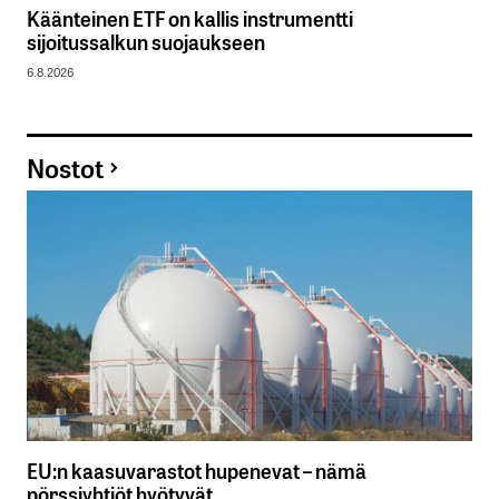
Käänteinen ETF on kallis instrumentti
sijoitussalkun suojaukseen
6.8.2026
Nostot
EU:n kaasuvarastot hupenevat – nämä
pörssiyhtiöt hyötyvät