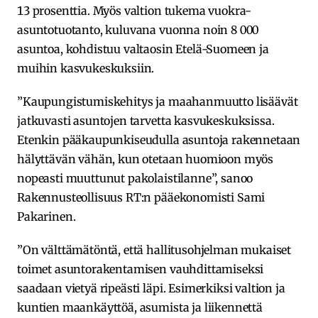
13 prosenttia. Myös valtion tukema vuokra-
asuntotuotanto, kuluvana vuonna noin 8 000
asuntoa, kohdistuu valtaosin Etelä-Suomeen ja
muihin kasvukeskuksiin.
”Kaupungistumiskehitys ja maahanmuutto lisäävät
jatkuvasti asuntojen tarvetta kasvukeskuksissa.
Etenkin pääkaupunkiseudulla asuntoja rakennetaan
hälyttävän vähän, kun otetaan huomioon myös
nopeasti muuttunut pakolaistilanne”, sanoo
Rakennusteollisuus RT:n pääekonomisti Sami
Pakarinen.
”On välttämätöntä, että hallitusohjelman mukaiset
toimet asuntorakentamisen vauhdittamiseksi
saadaan vietyä ripeästi läpi. Esimerkiksi valtion ja
kuntien maankäyttöä, asumista ja liikennettä