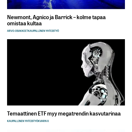
Newmont, Agnico ja Barrick – kolme tapaa
omistaa kultaa
ARVO-OSAKKEET
KAUPALLINEN YHTEISTYÖ
Temaattinen ETF myy megatrendin kasvutarinaa
KAUPALLINEN YHTEISTYÖ
KVARN X