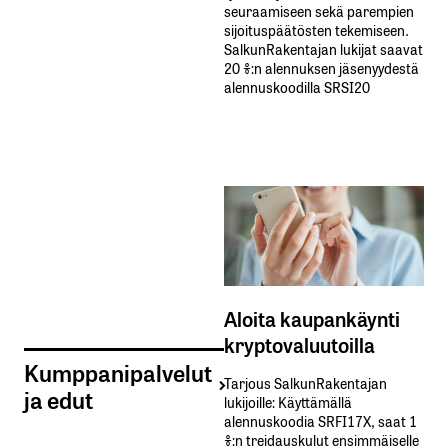
seuraamiseen sekä parempien
sijoituspäätösten tekemiseen.
SalkunRakentajan lukijat saavat
20 %:n alennuksen jäsenyydestä
alennuskoodilla SRSI20
Aloita kaupankäynti
kryptovaluutoilla
Kumppanipalvelut
Tarjous SalkunRakentajan
ja edut
lukijoille: Käyttämällä​ ​
alennuskoodia​ ​SRFI17X,​ ​saat​ ​1
%:n treidauskulut​ ​ensimmäiselle​ ​