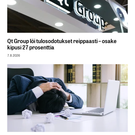
Qt Group löi tulosodotukset reippaasti – osake
kipusi 27 prosenttia
7.8.2026