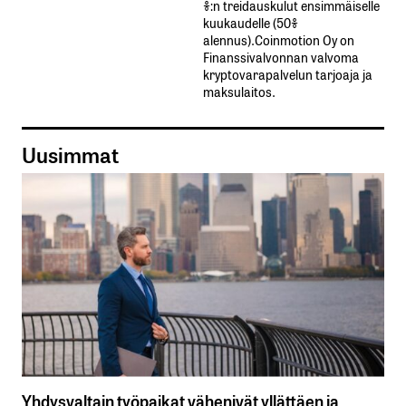
%:n treidauskulut​ ​ensimmäiselle​ ​
kuukaudelle​ ​(50%​ ​
alennus).Coinmotion Oy on
Finanssivalvonnan valvoma
kryptovarapalvelun tarjoaja ja
maksulaitos.
Uusimmat
Yhdysvaltain työpaikat vähenivät yllättäen ja