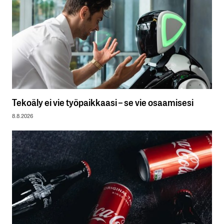
Tekoäly ei vie työpaikkaasi – se vie osaamisesi
8.8.2026