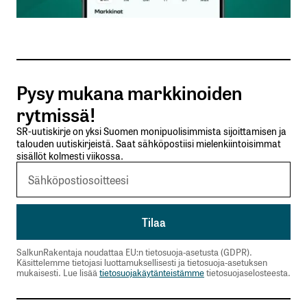
Sähköpostiosoitteesi
*
Tilaa SalkunRakentajan uutiskirje
Pysy mukana markkinoiden
Lähetä kommentti
rytmissä!
SR-uutiskirje on yksi Suomen monipuolisimmista sijoittamisen ja
talouden uutiskirjeistä. Saat sähköpostiisi mielenkiintoisimmat
sisällöt kolmesti viikossa.
SalkunRakentaja noudattaa EU:n tietosuoja-asetusta (GDPR).
Käsittelemme tietojasi luottamuksellisesti ja tietosuoja-asetuksen
mukaisesti. Lue lisää
tietosuojakäytänteistämme
tietosuojaselosteesta.