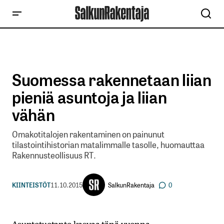
Suomessa rakennetaan liian
pieniä asuntoja ja liian
vähän
Omakotitalojen rakentaminen on painunut
tilastointihistorian matalimmalle tasolle, huomauttaa
Rakennusteollisuus RT.
SalkunRakentaja
KIINTEISTÖT
11.10.2015
0