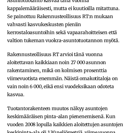
Asuntotuotanto kasvaa tänä vuonna
kappalemääräisesti, mutta ei kuutioilla mitattuna.
Se painottuu Rakennusteollisuus RT:n mukaan
vahvasti kasvukeskusten pieniin
kerrostaloasuntoihin sekä vapaarahoitteisen että
valtion tukeman vuokra-asuntotuotannon myötä.
Rakennusteollisuus RT arvioi tänä vuonna
aloitettavan kaikkiaan noin 27 000 asunnon
rakentaminen, mikä on kolmisen prosenttia
viimevuotista enemmän. Näistä omakotitaloja on
vain noin 6 000, eikä ensi vuodeksikaan odoteta
kasvua.
Tuotantorakenteen muutos näkyy asuntojen
keskimääräisen pinta-alan pienenemisenä. Kun
vuoden 2008 lopulla kaikkien aloitettujen asuntojen
keskipinta-ala oli 130 neliömetriä, viime vuonna