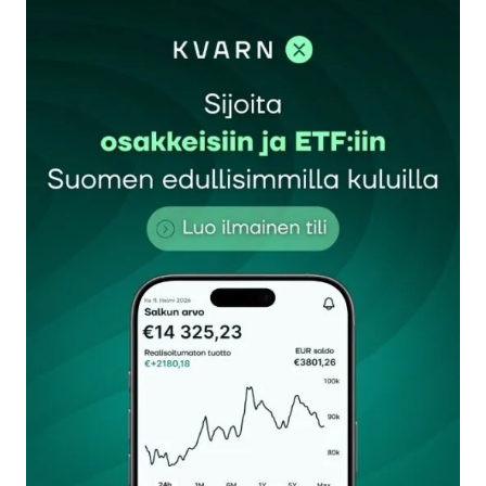
kirjautua
sisään
rekisteröityä
Sähköpostiosoitettasi ei julkaista.
Pakolliset
kentät on merkitty
*
Kommentti
*
Nimesi tai nimimerkkisi
*