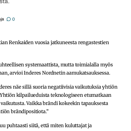
sta.
ja
0
kian Renkaiden vuosia jatkuneesta rengastestien
uhteellisen systemaattista, mutta toimialalla myös
maan, arvioi Inderes Nordnetin aamukatsauksessa.
deres näe sillä suoria negatiivisia vaikutuksia yhtiön
. ”Yhtiön kilpailueduista teknologiseen etumatkaan
vaikutusta. Vaikka brändi kokeekin tapauksesta
tiön brändipositiota.”
u puhtaasti siitä, että miten kuluttajat ja