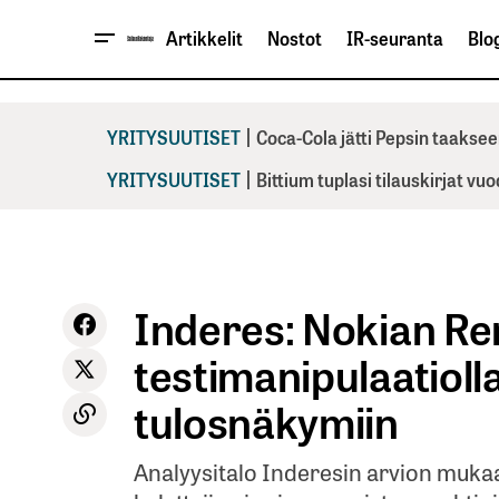
Artikkelit
Nostot
IR-seuranta
Blog
|
YRITYSUUTISET
Coca-Cola jätti Pepsin taaksee
|
YRITYSUUTISET
Bittium tuplasi tilauskirjat vu
Inderes: Nokian R
testimanipulaatiolla
tulosnäkymiin
Analyysitalo Inderesin arvion mukaa