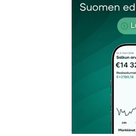
Nimesi tai nimimerkkisi
*
Tilaa SalkunRakentajan uutiskirje
Lähetä kommentti