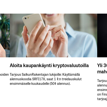
Aloita kaupankäynti kryptovaluutoilla
Yli 
mahd
inoiden
Tarjous SalkunRakentajan lukijoille: Käyttämällä​ ​
alennuskoodia​ ​SRFI17X,​ ​saat​ ​1 %:n treidauskulut​ ​
Tarjou
ensimmäiselle​ ​kuukaudelle​ ​(50%​ ​alennus).
alennus
ensimm
on Fin
tarjoa