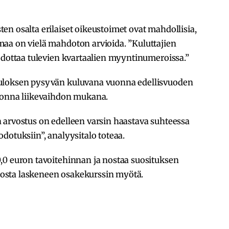
n osalta erilaiset oikeustoimet ovat mahdollisia,
aa on vielä mahdoton arvioida. ”Kuluttajien
odottaa tulevien kvartaalien myyntinumeroissa.”
uloksen pysyvän kuluvana vuonna edellisvuoden
uonna liikevaihdon mukana.
 arvostus on edelleen varsin haastava suhteessa
dotuksiin”, analyysitalo toteaa.
,0 euron tavoitehinnan ja nostaa suosituksen
osta laskeneen osakekurssin myötä.