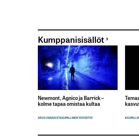
Kumppanisisällöt
Newmont, Agnico ja Barrick –
Temaa
kolme tapaa omistaa kultaa
kasvu
ARVO-OSAKKEET
KAUPALLINEN YHTEISTYÖ
KAUPALLIN