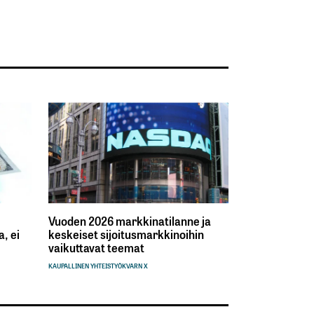
Vuoden 2026 markkinatilanne ja
, ei
keskeiset sijoitusmarkkinoihin
vaikuttavat teemat
KAUPALLINEN YHTEISTYÖ
KVARN X