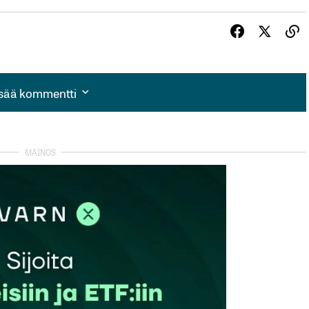
isää kommentti
isää kommentti
autua sisään
rekisteröityä
et kentät on merkitty
*