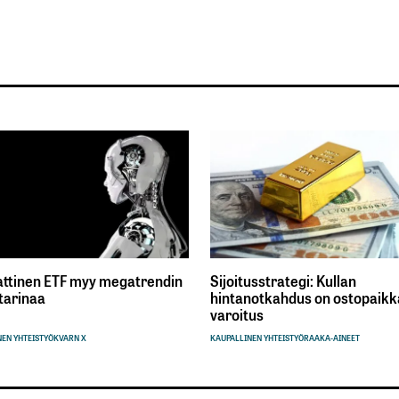
ttinen ETF myy megatrendin
Sijoitusstrategi: Kullan
tarinaa
hintanotkahdus on ostopaikka
varoitus
EN YHTEISTYÖ
KVARN X
KAUPALLINEN YHTEISTYÖ
RAAKA-AINEET