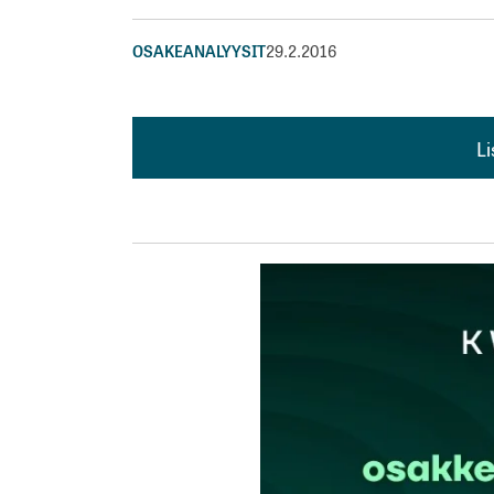
OSAKEANALYYSIT
29.2.2016
L
L
kirj
Sähköpostiosoitettasi ei julkaista.
Pakollis
Kommentti
*