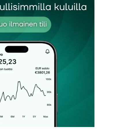
Sähköpostiosoitteesi
*