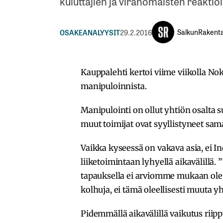
kuluttajien ja viranomaisten reaktioi
SalkunRakenta
OSAKEANALYYSIT
29.2.2016
Kauppalehti kertoi viime viikolla No
manipuloinnista.
Manipulointi on ollut yhtiön osalta s
muut toimijat ovat syyllistyneet sa
Vaikka kyseessä on vakava asia, ei In
liiketoimintaan lyhyellä aikavälillä
tapauksella ei arviomme mukaan ole 
kolhuja, ei tämä oleellisesti muuta yh
Pidemmällä aikavälillä vaikutus riippu