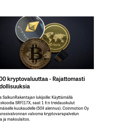
300 kryptovaluuttaa - Rajattomasti
ollisuuksia
s SalkunRakentajan lukijoille: Käyttämällä​ ​
koodia​ ​SRFI17X,​ ​saat​ ​1 %:n treidauskulut​ ​
äiselle​ ​kuukaudelle​ ​(50%​ ​alennus). Coinmotion Oy
anssivalvonnan valvoma kryptovarapalvelun
ja ja maksulaitos.