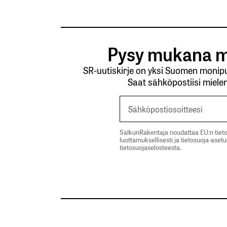
Pysy mukana m
SR-uutiskirje on yksi Suomen monipuo
Saat sähköpostiisi mielen
SalkunRakentaja noudattaa EU:n tieto
luottamuksellisesti ja tietosuoja-aset
tietosuojaselosteesta.