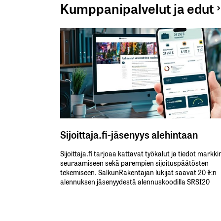
Kumppanipalvelut ja edut
Sijoittaja.fi-jäsenyys alehintaan
Sijoittaja.fi tarjoaa kattavat työkalut ja tiedot markk
seuraamiseen sekä parempien sijoituspäätösten
tekemiseen. SalkunRakentajan lukijat saavat 20 %:n
alennuksen jäsenyydestä alennuskoodilla SRSI20