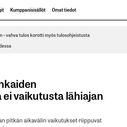
it
Kumppanisisällöt
Omat tiedot
n – vahva tulos korotti myös tulosohjeistusta
odessa
enkaiden
 ei vaikutusta lähiajan
n pitkän aikavälin vaikutukset riippuvat