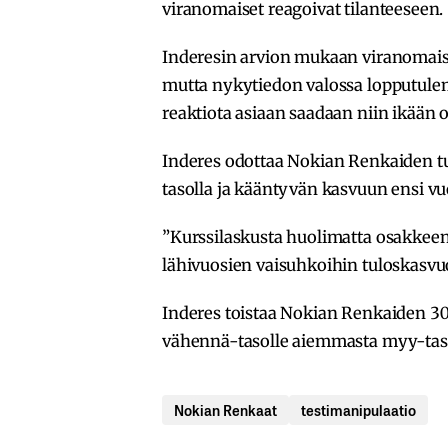
viranomaiset reagoivat tilanteeseen.
Inderesin arvion mukaan viranomaiste
mutta nykytiedon valossa lopputulem
reaktiota asiaan saadaan niin ikään 
Inderes odottaa Nokian Renkaiden t
tasolla ja kääntyvän kasvuun ensi v
”Kurssilaskusta huolimatta osakkeen
lähivuosien vaisuhkoihin tuloskasvuo
Inderes toistaa Nokian Renkaiden 30
vähennä-tasolle aiemmasta myy-tas
Nokian Renkaat
testimanipulaatio