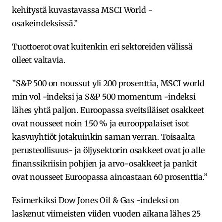
kehitystä kuvastavassa MSCI World -
osakeindeksissä.”
Tuottoerot ovat kuitenkin eri sektoreiden välissä
olleet valtavia.
”S&P 500 on noussut yli 200 prosenttia, MSCI world
min vol -indeksi ja S&P 500 momentum -indeksi
lähes yhtä paljon. Euroopassa sveitsiläiset osakkeet
ovat nousseet noin 150 % ja eurooppalaiset isot
kasvuyhtiöt jotakuinkin saman verran. Toisaalta
perusteollisuus- ja öljysektorin osakkeet ovat jo alle
finanssikriisin pohjien ja arvo-osakkeet ja pankit
ovat nousseet Euroopassa ainoastaan 60 prosenttia.”
Esimerkiksi Dow Jones Oil & Gas -indeksi on
laskenut viimeisten viiden vuoden aikana lähes 25