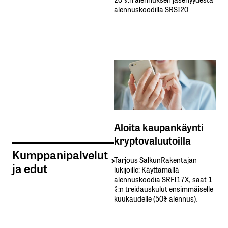
alennuskoodilla SRSI20
Aloita kaupankäynti
kryptovaluutoilla
Kumppanipalvelut
Tarjous SalkunRakentajan
ja edut
lukijoille: Käyttämällä​ ​
alennuskoodia​ ​SRFI17X,​ ​saat​ ​1
%:n treidauskulut​ ​ensimmäiselle​ ​
kuukaudelle​ ​(50%​ ​alennus).