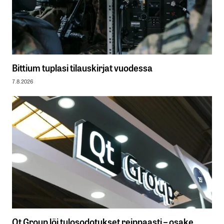
Bittium tuplasi tilauskirjat vuodessa
7.8.2026
Qt Group löi tulosodotukset reippaasti – osake