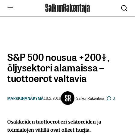
S&P 500 nousua +200%,
öljysektori alamaissa –
tuottoerot valtavia
SalkunRakentaja
MARKKINANÄKYMÄ
18.2.2016
0
Osakkeiden tuottoerot eri sektoreiden ja
toimialojen välillä ovat olleet hurjia.