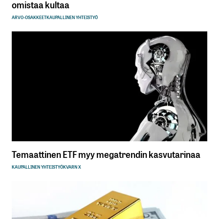
omistaa kultaa
ARVO-OSAKKEET
KAUPALLINEN YHTEISTYÖ
Temaattinen ETF myy megatrendin kasvutarinaa
KAUPALLINEN YHTEISTYÖ
KVARN X