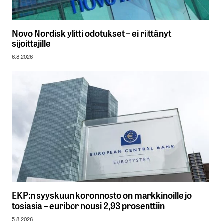
Novo Nordisk ylitti odotukset – ei riittänyt
sijoittajille
6.8.2026
EKP:n syyskuun koronnosto on markkinoille jo
tosiasia – euribor nousi 2,93 prosenttiin
5.8.2026