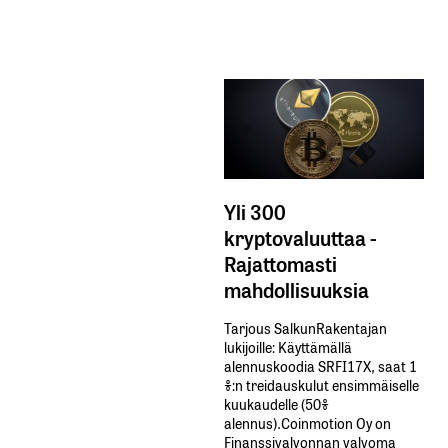
Yli 300
kryptovaluuttaa -
Rajattomasti
mahdollisuuksia
Tarjous SalkunRakentajan
lukijoille: Käyttämällä​ ​
alennuskoodia​ ​SRFI17X,​ ​saat​ ​1
%:n treidauskulut​ ​ensimmäiselle​ ​
kuukaudelle​ ​(50%​ ​
alennus).Coinmotion Oy on
Finanssivalvonnan valvoma