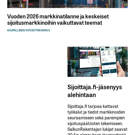
Vuoden 2026 markkinatilanne ja keskeiset
sijoitusmarkkinoihin vaikuttavat teemat
KAUPALLINEN YHTEISTYÖ
KVARN X
Sijoittaja.fi-jäsenyys
alehintaan
Sijoittaja.fi tarjoaa kattavat
työkalut ja tiedot markkinoiden
seuraamiseen sekä parempien
sijoituspäätösten tekemiseen.
SalkunRakentajan lukijat saavat
20 %:n alennuksen jäsenyydestä