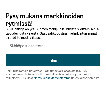
Tilaa SalkunRakentajan uutiskirje
Pysy mukana markkinoiden
Lähetä kommentti
rytmissä!
SR-uutiskirje on yksi Suomen monipuolisimmista sijoittamisen ja
talouden uutiskirjeistä. Saat sähköpostiisi mielenkiintoisimmat
sisällöt kolmesti viikossa.
SalkunRakentaja noudattaa EU:n tietosuoja-asetusta (GDPR).
Käsittelemme tietojasi luottamuksellisesti ja tietosuoja-asetuksen
mukaisesti. Lue lisää
tietosuojakäytänteistämme
tietosuojaselosteesta.