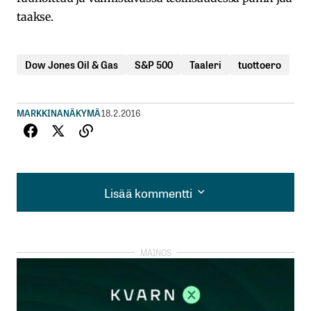
taakse.
Dow Jones Oil & Gas
S&P 500
Taaleri
tuottoero
MARKKINANÄKYMÄ
18.2.2016
Lisää kommentti
Lisää kommentti
kirjautua
sisään
rekisteröityä