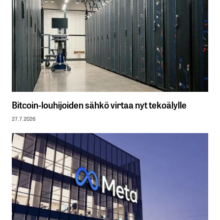
Bitcoin-louhijoiden sähkö virtaa nyt tekoälylle
27.7.2026