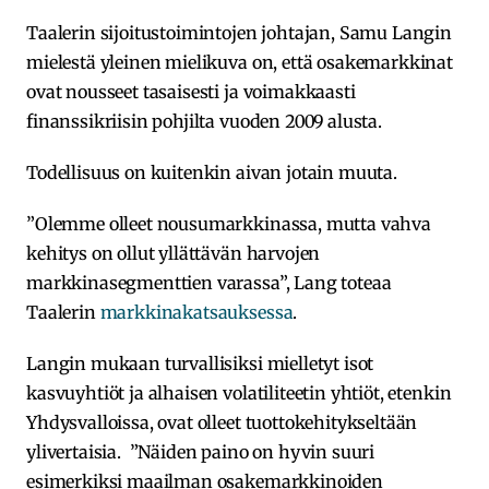
Taalerin sijoitustoimintojen johtajan, Samu Langin
mielestä yleinen mielikuva on, että osakemarkkinat
ovat nousseet tasaisesti ja voimakkaasti
finanssikriisin pohjilta vuoden 2009 alusta.
Todellisuus on kuitenkin aivan jotain muuta.
”Olemme olleet nousumarkkinassa, mutta vahva
kehitys on ollut yllättävän harvojen
markkinasegmenttien varassa”, Lang toteaa
Taalerin
markkinakatsauksessa
.
Langin mukaan turvallisiksi mielletyt isot
kasvuyhtiöt ja alhaisen volatiliteetin yhtiöt, etenkin
Yhdysvalloissa, ovat olleet tuottokehitykseltään
ylivertaisia. ”Näiden paino on hyvin suuri
esimerkiksi maailman osakemarkkinoiden