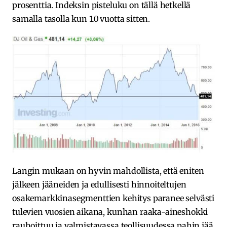
prosenttia. Indeksin pisteluku on tällä hetkellä
samalla tasolla kun 10 vuotta sitten.
Langin mukaan on hyvin mahdollista, että eniten
jälkeen jääneiden ja edullisesti hinnoiteltujen
osakemarkkinasegmenttien kehitys paranee selvästi
tulevien vuosien aikana, kunhan raaka-aineshokki
rauhoittuu ja valmistavassa teollisuudessa pahin jää