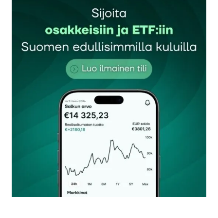
Sähköpostiosoitettasi ei julkaista.
Pakolliset
kentät on merkitty
*
Kommentti
*
Nimesi tai nimimerkkisi
*
Sähköpostiosoitteesi
*