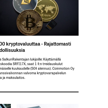
300 kryptovaluuttaa - Rajattomasti
ollisuuksia
s SalkunRakentajan lukijoille: Käyttämällä​ ​
koodia​ ​SRFI17X,​ ​saat​ ​1 %:n treidauskulut​ ​
äiselle​ ​kuukaudelle​ ​(50%​ ​alennus). Coinmotion Oy
anssivalvonnan valvoma kryptovarapalvelun
ja ja maksulaitos.