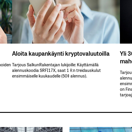
Aloita kaupankäynti kryptovaluutoilla
Yli 
mahd
inoiden
Tarjous SalkunRakentajan lukijoille: Käyttämällä​ ​
alennuskoodia​ ​SRFI17X,​ ​saat​ ​1 %:n treidauskulut​ ​
Tarjou
ensimmäiselle​ ​kuukaudelle​ ​(50%​ ​alennus).
alennus
ensimm
on Fin
tarjoa