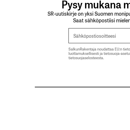
Pysy mukana m
SR-uutiskirje on yksi Suomen monipuo
Saat sähköpostiisi mielen
SalkunRakentaja noudattaa EU:n tieto
luottamuksellisesti ja tietosuoja-aset
tietosuojaselosteesta.