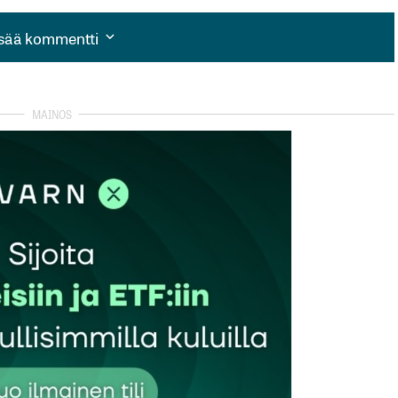
isää kommentti
isää kommentti
autua sisään
rekisteröityä
et kentät on merkitty
*
Sähköpostiosoitteesi
*