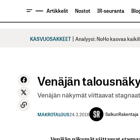
Artikkelit
Nostot
IR-seuranta
Blog
|
KASVUOSAKKEET
Analyysi: NoHo kasvaa kaikil
Venäjän talousnäky
Venäjän näkymät viittaavat stagnaat
SalkunRakentaja
MAKROTALOUS
24.3.2016
Venäjän näkymät viittaavat stagnaa