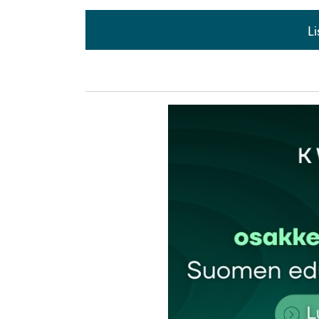
L
L
kirj
Sähköpostiosoitettasi ei julkaista.
Pakollis
Kommentti
*
Nimesi tai nimimerkkisi
*