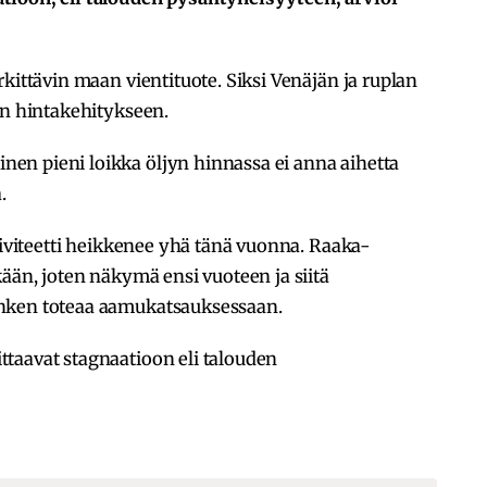
kittävin maan vientituote. Siksi Venäjän ja ruplan
yn hintakehitykseen.
n pieni loikka öljyn hinnassa ei anna aihetta
.
ktiviteetti heikkenee yhä tänä vuonna. Raaka-
kään, joten näkymä ensi vuoteen ja siitä
nken toteaa aamukatsauksessaan.
taavat stagnaatioon eli talouden