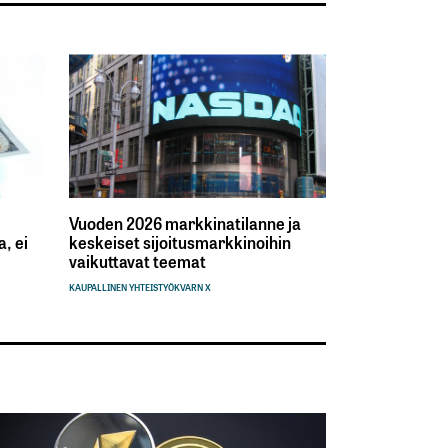
Vuoden 2026 markkinatilanne ja
, ei
keskeiset sijoitusmarkkinoihin
vaikuttavat teemat
KAUPALLINEN YHTEISTYÖ
KVARN X