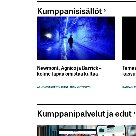
Kumppanisisällöt
Newmont, Agnico ja Barrick –
Temaa
kolme tapaa omistaa kultaa
kasvu
ARVO-OSAKKEET
KAUPALLINEN YHTEISTYÖ
KAUPALLIN
Kumppanipalvelut ja edut