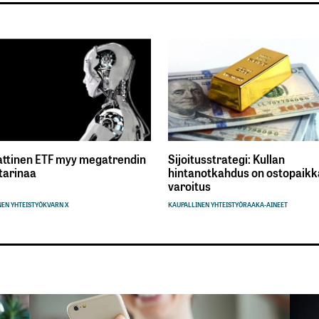
ttinen ETF myy megatrendin
Sijoitusstrategi: Kullan
tarinaa
hintanotkahdus on ostopaikka
varoitus
EN YHTEISTYÖ
KVARN X
KAUPALLINEN YHTEISTYÖ
RAAKA-AINEET