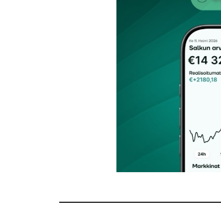
Tilaa SalkunRakentajan uutiskirje
Lähetä kommentti