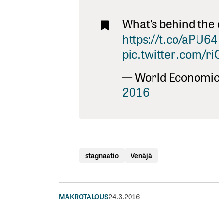
What’s behind the 
https://t.co/aPU6
pic.twitter.com/
— World Economi
2016
stagnaatio
Venäjä
MAKROTALOUS
24.3.2016