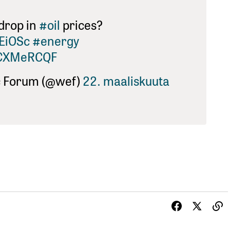
drop in
#oil
prices?
4EiOSc
#energy
riCXMeRCQF
c Forum (@wef)
22. maaliskuuta