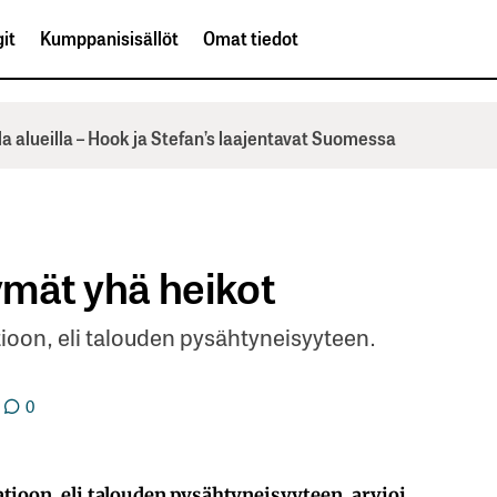
it
Kumppanisisällöt
Omat tiedot
la alueilla – Hook ja Stefan’s laajentavat Suomessa
mät yhä heikot
ioon, eli talouden pysähtyneisyyteen.
0
tioon, eli talouden pysähtyneisyyteen, arvioi