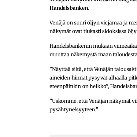
Handelsbanken.
Venäjä on suuri öljyn viejämaa ja mer
näkymät ovat tiukasti sidoksissa ölj
Handelsbankenin mukaan viimeaikaine
muuttaa näkemystä maan taloudesta
”Näyttää siltä, että Venäjän talousa
aineiden hinnat pysyvät alhaalla pit
eteenpäinkin on heikko”, Handelsba
”Uskomme, että Venäjän näkymät viit
pysähtyneisyyteen.”