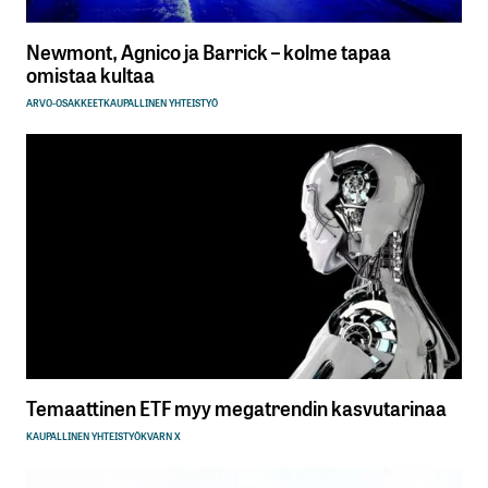
Newmont, Agnico ja Barrick – kolme tapaa
omistaa kultaa
ARVO-OSAKKEET
KAUPALLINEN YHTEISTYÖ
Temaattinen ETF myy megatrendin kasvutarinaa
KAUPALLINEN YHTEISTYÖ
KVARN X