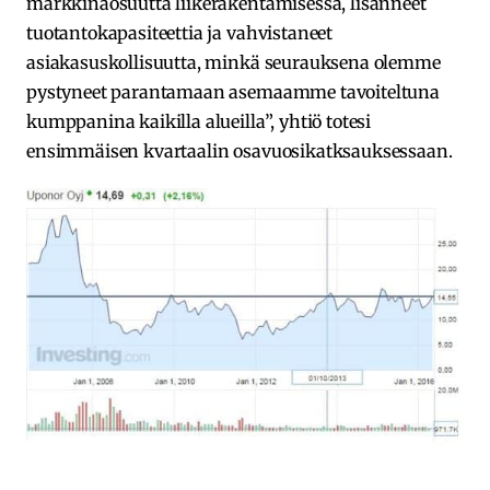
markkinaosuutta liikerakentamisessa, lisänneet
tuotantokapasiteettia ja vahvistaneet
asiakasuskollisuutta, minkä seurauksena olemme
pystyneet parantamaan asemaamme tavoiteltuna
kumppanina kaikilla alueilla”, yhtiö totesi
ensimmäisen kvartaalin osavuosikatksauksessaan.