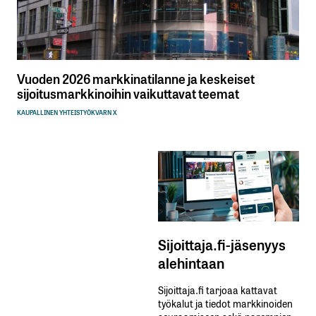
Vuoden 2026 markkinatilanne ja keskeiset
sijoitusmarkkinoihin vaikuttavat teemat
KAUPALLINEN YHTEISTYÖ
KVARN X
Sijoittaja.fi-jäsenyys
alehintaan
Sijoittaja.fi tarjoaa kattavat
työkalut ja tiedot markkinoiden