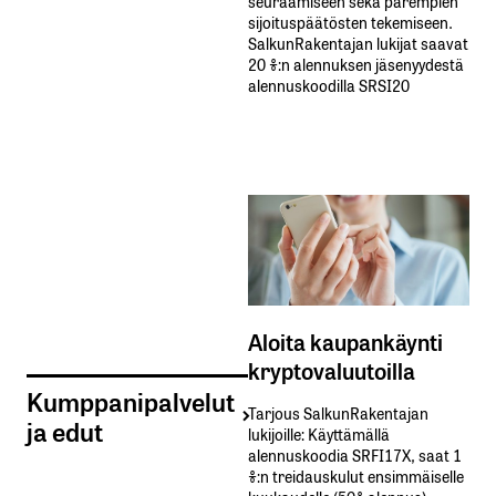
seuraamiseen sekä parempien
sijoituspäätösten tekemiseen.
SalkunRakentajan lukijat saavat
20 %:n alennuksen jäsenyydestä
alennuskoodilla SRSI20
Aloita kaupankäynti
kryptovaluutoilla
Kumppanipalvelut
Tarjous SalkunRakentajan
ja edut
lukijoille: Käyttämällä​ ​
alennuskoodia​ ​SRFI17X,​ ​saat​ ​1
%:n treidauskulut​ ​ensimmäiselle​ ​