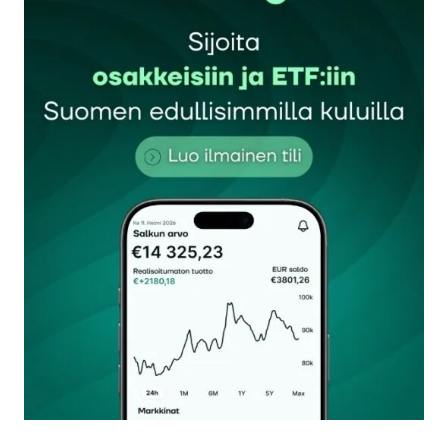
Sähköpostiosoitettasi ei julkaista.
Pakolliset
kentät on merkitty
*
Kommentti
*
Nimesi tai nimimerkkisi
*
Sähköpostiosoitteesi
*