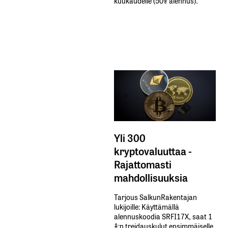
kuukaudelle​ ​(50%​ ​alennus).
Yli 300
kryptovaluuttaa -
Rajattomasti
mahdollisuuksia
Tarjous SalkunRakentajan
lukijoille: Käyttämällä​ ​
alennuskoodia​ ​SRFI17X,​ ​saat​ ​1
%:n treidauskulut​ ​ensimmäiselle​ ​