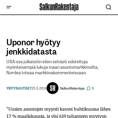
Uponor hyötyy
jenkkidatasta
USA:ssa julkaistiin eilen selvästi odotettuja
myönteisempiä lukuja maan asuntomarkkinoilta,
Nordea toteaa markkinakommenteissaan.
SalkunRakentaja
YRITYSUUTISET
25.5.2016
0
”Uusien asuntojen myynti kasvoi huhtikuussa lähes
17 % maaliskuusta, ja ylsi 619 tuhanteen myytyyn