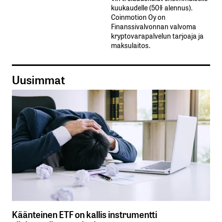
kuukaudelle​ ​(50%​ ​alennus).
Coinmotion Oy on
Finanssivalvonnan valvoma
kryptovarapalvelun tarjoaja ja
maksulaitos.
Uusimmat
Käänteinen ETF on kallis instrumentti