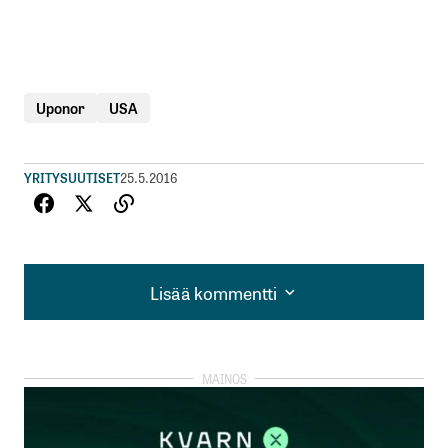
Uponor
USA
YRITYSUUTISET
25.5.2016
Lisää kommentti
Lisää kommentti
kirjautua
sisään
rekisteröityä