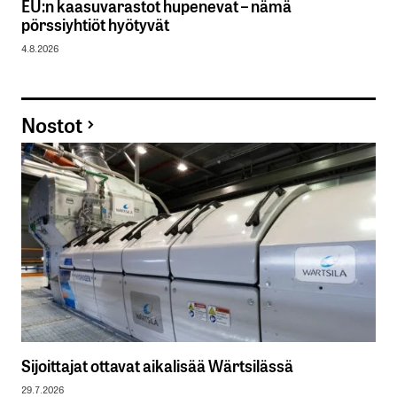
EU:n kaasuvarastot hupenevat – nämä
pörssiyhtiöt hyötyvät
4.8.2026
Nostot
Sijoittajat ottavat aikalisää Wärtsilässä
29.7.2026