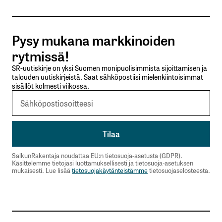
Tilaa SalkunRakentajan uutiskirje
Pysy mukana markkinoiden
Lähetä kommentti
rytmissä!
SR-uutiskirje on yksi Suomen monipuolisimmista sijoittamisen ja
talouden uutiskirjeistä. Saat sähköpostiisi mielenkiintoisimmat
sisällöt kolmesti viikossa.
SalkunRakentaja noudattaa EU:n tietosuoja-asetusta (GDPR).
Käsittelemme tietojasi luottamuksellisesti ja tietosuoja-asetuksen
mukaisesti. Lue lisää
tietosuojakäytänteistämme
tietosuojaselosteesta.