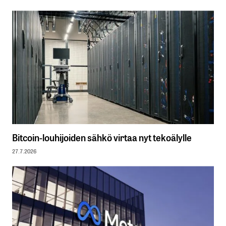
Bitcoin-louhijoiden sähkö virtaa nyt tekoälylle
27.7.2026