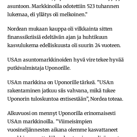
asuntoon. Markkinoilla odotettiin 523 tuhannen
lukemaa, eli yllätys oli melkoinen.”
Nordean mukaan kauppa oli vilkkainta sitten
finanssikriisiä edeltävän ajan ja huhtikuun
kasvulukema edelliskuusta oli suurin 24 vuoteen.
USA:n asuntomarkkinoiden hyvä vire tekee hyvää
putkivalmistaja Uponorille.
USA:n markkina on Uponorille tärkeä. ”USA:n
rakentaminen jatkuu siis vahvana, mikä tukee
Uponorin tuloskuntoa entisestään”, Nordea toteaa.
Alkuvuosi on mennyt Uponorilla erinomaisesti
USA:n markkinoilla. ”Viimeisimpien
vuosineljännesten aikana olemme kasvattaneet