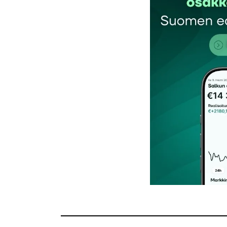
Kommentti
*
Nimesi tai nimimerkkisi
*
Tilaa SalkunRakentajan uutiskirje
Lähetä kommentti