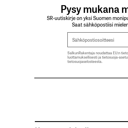
Pysy mukana m
SR-uutiskirje on yksi Suomen monipuo
Saat sähköpostiisi mielen
SalkunRakentaja noudattaa EU:n tieto
luottamuksellisesti ja tietosuoja-aset
tietosuojaselosteesta.