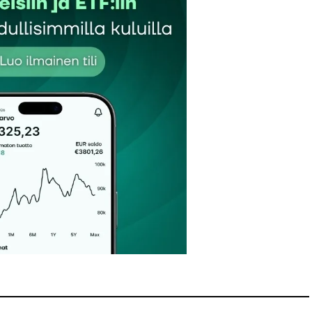
Sähköpostiosoitteesi
*