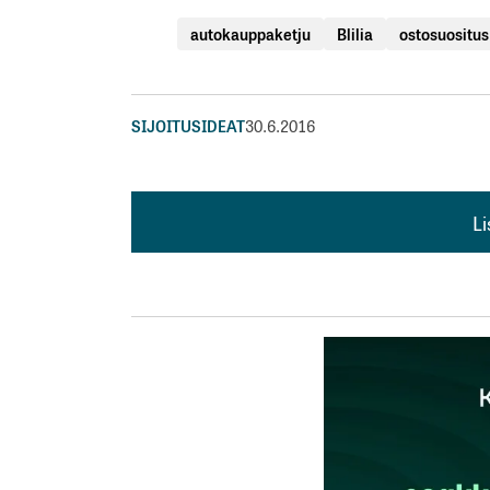
autokauppaketju
Blilia
ostosuositus
SIJOITUSIDEAT
30.6.2016
L
L
kirj
Sähköpostiosoitettasi ei julkaista.
Pakollis