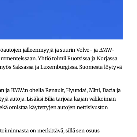
löautojen jälleenmyyjä ja suurin Volvo- ja BMW-
menteissaan. Yhtiö toimii Ruotsissa ja Norjassa
 myös Saksassa ja Luxemburgissa. Suomesta löytyvä
n ja BMW:n ohella Renault, Hyundai, Mini, Dacia ja
jä autoja. Lisäksi Bilia tarjoaa laajan valikoiman
sekä omistaa käytettyjen autojen nettisivuston
oiminnasta on merkittävä, sillä sen osuus