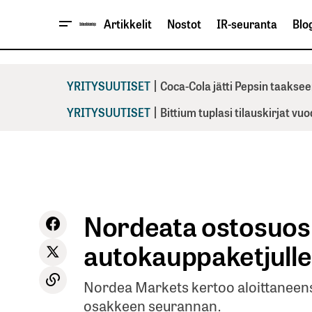
Artikkelit
Nostot
IR-seuranta
Blog
|
YRITYSUUTISET
Coca-Cola jätti Pepsin taaksee
|
YRITYSUUTISET
Bittium tuplasi tilauskirjat vu
Nordeata ostosuosi
autokauppaketjulle
Nordea Markets kertoo aloittaneens
osakkeen seurannan.