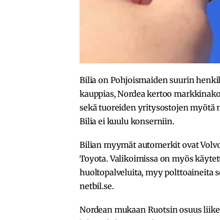
Bilia on Pohjoismaiden suurin henki
kauppias, Nordea kertoo markkinakom
sekä tuoreiden yritysostojen myötä
Bilia ei kuulu konserniin.
Bilian myymät automerkit ovat Volvo
Toyota. Valikoimissa on myös käytetty
huoltopalveluita, myy polttoaineita 
netbil.se.
Nordean mukaan Ruotsin osuus liiket