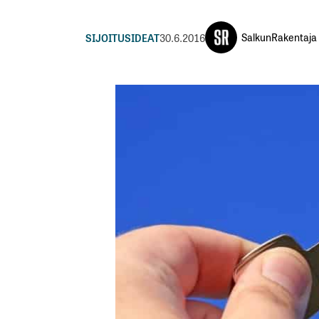
SalkunRakentaja
SIJOITUSIDEAT
30.6.2016