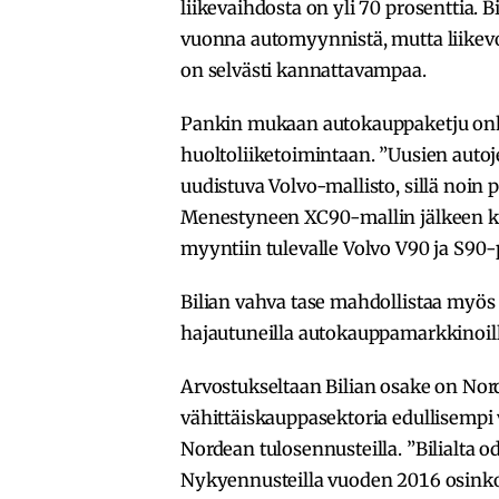
liikevaihdosta on yli 70 prosenttia. B
vuonna automyynnistä, mutta liikevoi
on selvästi kannattavampaa.
Pankin mukaan autokauppaketju o
huoltoliiketoimintaan. ”Uusien auto
uudistuva Volvo-mallisto, sillä noin 
Menestyneen XC90-mallin jälkeen ka
myyntiin tulevalle Volvo V90 ja S90-p
Bilian vahva tase mahdollistaa myös
hajautuneilla autokauppamarkkinoill
Arvostukseltaan Bilian osake on No
vähittäiskauppasektoria edullisempi
Nordean tulosennusteilla. ”Bilialta 
Nykyennusteilla vuoden 2016 osinkot