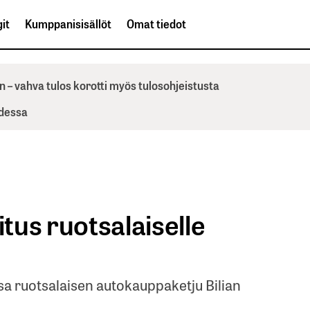
it
Kumppanisisällöt
Omat tiedot
n – vahva tulos korotti myös tulosohjeistusta
odessa
tus ruotsalaiselle
a ruotsalaisen autokauppaketju Bilian