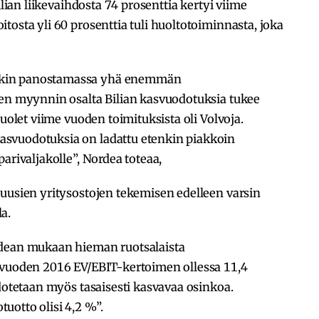
ilian liikevaihdosta 74 prosenttia kertyi viime
tosta yli 60 prosenttia tuli huoltotoiminnasta, joka
nkin panostamassa yhä enemmän
jen myynnin osalta Bilian kasvuodotuksia tukee
puolet viime vuoden toimituksista oli Volvoja.
svuodotuksia on ladattu etenkin piakkoin
arivaljakolle”, Nordea toteaa,
 uusien yritysostojen tekemisen edelleen varsin
a.
rdean mukaan hieman ruotsalaista
 vuoden 2016 EV/EBIT-kertoimen ollessa 11,4
odotetaan myös tasaisesti kasvavaa osinkoa.
uotto olisi 4,2 %”.