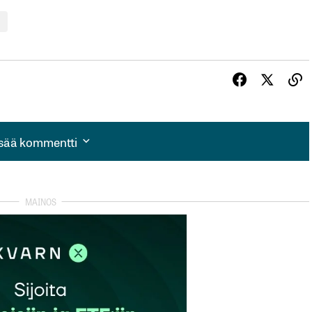
isää kommentti
isää kommentti
autua sisään
rekisteröityä
et kentät on merkitty
*