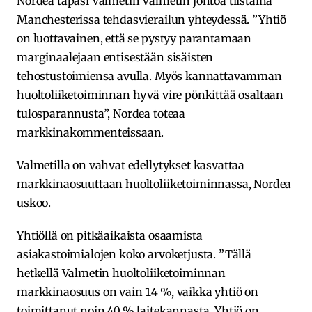
Nordea tapasi Valmetin Valmetin johtoa tiistaina
Manchesterissa tehdasvierailun yhteydessä. ”Yhtiö
on luottavainen, että se pystyy parantamaan
marginaalejaan entisestään sisäisten
tehostustoimiensa avulla. Myös kannattavamman
huoltoliiketoiminnan hyvä vire pönkittää osaltaan
tulosparannusta”, Nordea toteaa
markkinakommenteissaan.
Valmetilla on vahvat edellytykset kasvattaa
markkinaosuuttaan huoltoliiketoiminnassa, Nordea
uskoo.
Yhtiöllä on pitkäaikaista osaamista
asiakastoimialojen koko arvoketjusta. ”Tällä
hetkellä Valmetin huoltoliiketoiminnan
markkinaosuus on vain 14 %, vaikka yhtiö on
toimittanut noin 40 % laitekannasta. Yhtiö on