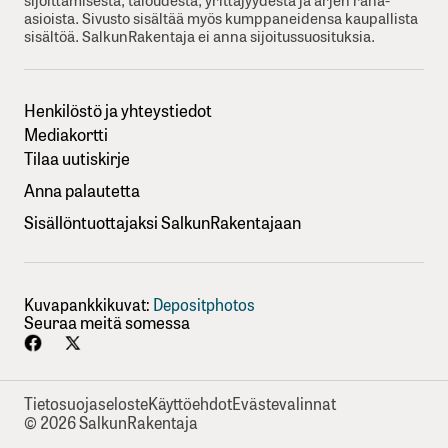
asioista. Sivusto sisältää myös kumppaneidensa kaupallista
sisältöä. SalkunRakentaja ei anna sijoitussuosituksia.
Henkilöstö ja yhteystiedot
Mediakortti
Tilaa uutiskirje
Anna palautetta
Sisällöntuottajaksi SalkunRakentajaan
Kuvapankkikuvat:
Depositphotos
Seuraa meitä somessa
Tietosuojaseloste
Käyttöehdot
Evästevalinnat
© 2026 SalkunRakentaja