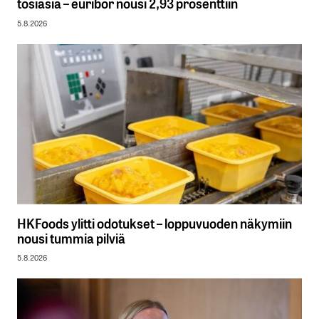
tosiasia – euribor nousi 2,93 prosenttiin
5.8.2026
HKFoods ylitti odotukset – loppuvuoden näkymiin
nousi tummia pilviä
5.8.2026