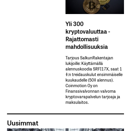
Yli 300
kryptovaluuttaa -
Rajattomasti
mahdollisuuksia
Tarjous SalkunRakentajan
lukijoille: Käyttämällä​ ​
alennuskoodia​ ​SRFI17X,​ ​saat​ ​1
%:n treidauskulut​ ​ensimmäiselle​ ​
kuukaudelle​ ​(50%​ ​alennus).
Coinmotion Oy on
Finanssivalvonnan valvoma
kryptovarapalvelun tarjoaja ja
maksulaitos.
Uusimmat