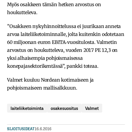
Myös osakkeen tämän hetken arvostus on
houkutteleva.
”Osakkeen nykyhinnoittelussa ei juurikaan anneta
arvoa laiteliiketoiminnalle, jolta kuitenkin odotetaan
60 miljoonan euron EBITA‐vuositulosta. Valmetin
arvostus on houkutteleva, vuoden 2017 PE 12,3 on
yksi alhaisempia pohjoismaisessa
konepajasektorikentässä”, pankki toteaa.
Valmet kuuluu Nordean kotimaiseen ja
pohjoismaiseen mallisalkkuun.
laiteliiketoiminta
osakesuositus
Valmet
SIJOITUSIDEAT
16.6.2016