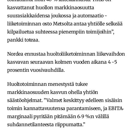
kasvattanut huollon markkinaosuutta
suurasiakkaidensa joukossa ja automaatio -
liiketoiminnan osto Metsolta antaa yhtiölle selkeää
kilpailuetua suhteessa pienempiin toimijoihin”,
pankki toteaa.
Nordea ennustaa huoltoliiketoiminnan liikevaihdon
kasvavan seuraavan kolmen vuoden aikana 4 -5
prosentin vuosivauhdilla.
Huoltotoiminnan menestystä tukee
markkinaosuuden kasvun ohella yhtiön
säästöohjelmat. ”Valmet keskittyy edelleen sisäisin
toimin kannattavuutensa parantamiseen, ja EBITA‐
marginaali pyritään pitämään 6‐9 %:n välillä
suhdannetilanteesta riippumatta.”