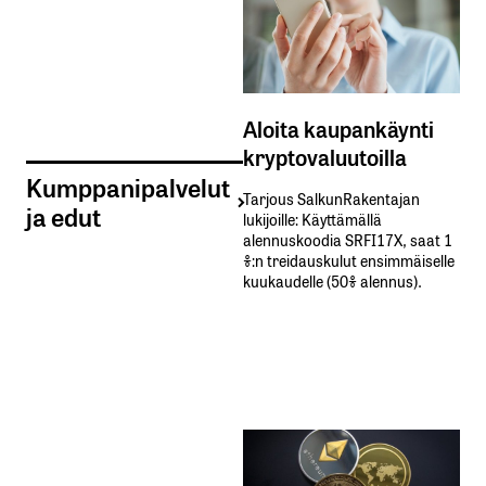
Aloita kaupankäynti
kryptovaluutoilla
Kumppanipalvelut
Tarjous SalkunRakentajan
ja edut
lukijoille: Käyttämällä​ ​
alennuskoodia​ ​SRFI17X,​ ​saat​ ​1
%:n treidauskulut​ ​ensimmäiselle​ ​
kuukaudelle​ ​(50%​ ​alennus).