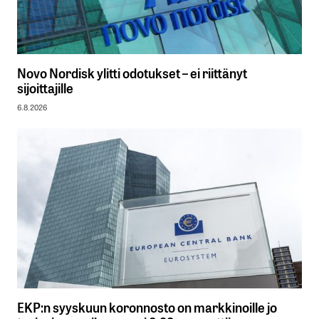
Novo Nordisk ylitti odotukset – ei riittänyt
sijoittajille
6.8.2026
EKP:n syyskuun koronnosto on markkinoille jo