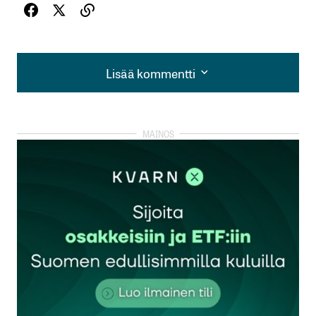
Lisää kommentti
Lisää kommentti
kirjautua
sisään
rekisteröityä
Sähköpostiosoitettasi ei julkaista.
Pakolliset
kentät on merkitty
*