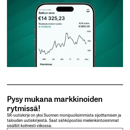
Kommentti
*
Nimesi tai nimimerkkisi
*
Sähköpostiosoitteesi
*
Tilaa SalkunRakentajan uutiskirje
Pysy mukana markkinoiden
Lähetä kommentti
rytmissä!
SR-uutiskirje on yksi Suomen monipuolisimmista sijoittamisen ja
talouden uutiskirjeistä. Saat sähköpostiisi mielenkiintoisimmat
sisällöt kolmesti viikossa.