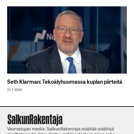
Seth Klarman: Tekoälyhuumassa kuplan piirteitä
21.7.2026
Vaurastujan media. SalkunRakentaja sisältää sisältöjä
sijoittamisesta, taloudesta, yrittäjyydesta ja arjen raha-