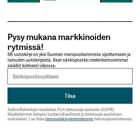
Tilaa SalkunRakentajan uutiskirje
Pysy mukana markkinoiden
Lähetä kommentti
rytmissä!
SR-uutiskirje on yksi Suomen monipuolisimmista sijoittamisen ja
talouden uutiskirjeistä. Saat sähköpostiisi mielenkiintoisimmat
sisällöt kolmesti viikossa.
SalkunRakentaja noudattaa EU:n tietosuoja-asetusta (GDPR).
Käsittelemme tietojasi luottamuksellisesti ja tietosuoja-asetuksen
mukaisesti. Lue lisää
tietosuojakäytänteistämme
tietosuojaselosteesta.