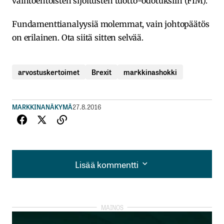
vaihtoehtoisten sijoitusten tuotto-odotuksiin (FIM).
Fundamenttianalyysiä molemmat, vain johtopäätös
on erilainen. Ota siitä sitten selvää.
arvostuskertoimet
Brexit
markkinashokki
MARKKINANÄKYMÄ
27.8.2016
Lisää kommentti
Lisää kommentti
kirjautua