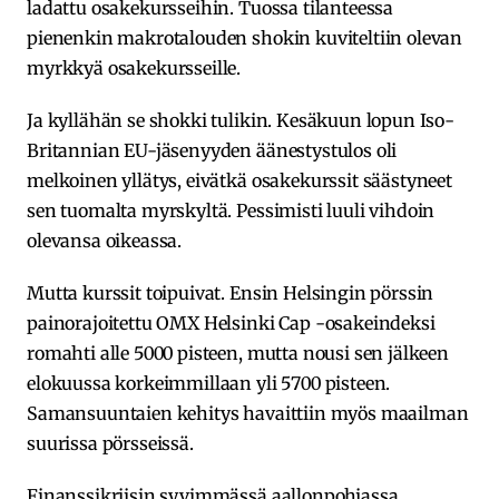
ladattu osakekursseihin. Tuossa tilanteessa
pienenkin makrotalouden shokin kuviteltiin olevan
myrkkyä osakekursseille.
Ja kyllähän se shokki tulikin. Kesäkuun lopun Iso-
Britannian EU-jäsenyyden äänestystulos oli
melkoinen yllätys, eivätkä osakekurssit säästyneet
sen tuomalta myrskyltä. Pessimisti luuli vihdoin
olevansa oikeassa.
Mutta kurssit toipuivat. Ensin Helsingin pörssin
painorajoitettu OMX Helsinki Cap -osakeindeksi
romahti alle 5000 pisteen, mutta nousi sen jälkeen
elokuussa korkeimmillaan yli 5700 pisteen.
Samansuuntaien kehitys havaittiin myös maailman
suurissa pörsseissä.
Finanssikriisin syvimmässä aallonpohjassa