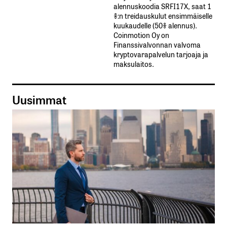
alennuskoodia​ ​SRFI17X,​ ​saat​ ​1
%:n treidauskulut​ ​ensimmäiselle​ ​
kuukaudelle​ ​(50%​ ​alennus).
Coinmotion Oy on
Finanssivalvonnan valvoma
kryptovarapalvelun tarjoaja ja
maksulaitos.
Uusimmat