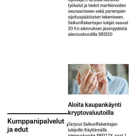
työkalut ja tiedot markkinoiden
seuraamiseen sekä parempien
sijoituspäätösten tekemiseen.
SalkunRakentajan lukijat saavat
20 %:n alennuksen jäsenyydestä
alennuskoodilla SRSI20
Aloita kaupankäynti
kryptovaluutoilla
Kumppanipalvelut
Tarjous SalkunRakentajan
ja edut
lukijoille: Käyttämällä​ ​
alennuskoodia​ ​SRFI17X,​ ​saat​ ​1