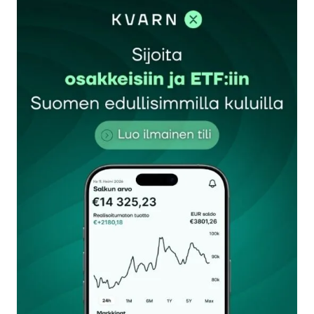
sisään
rekisteröityä
Sähköpostiosoitettasi ei julkaista.
Pakolliset
kentät on merkitty
*
Kommentti
*
Nimesi tai nimimerkkisi
*
Sähköpostiosoitteesi
*