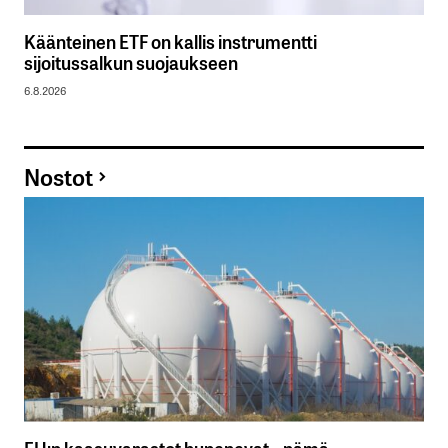
Käänteinen ETF on kallis instrumentti
sijoitussalkun suojaukseen
6.8.2026
Nostot
EU:n kaasuvarastot hupenevat – nämä