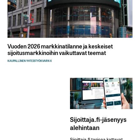
Vuoden 2026 markkinatilanne ja keskeiset
sijoitusmarkkinoihin vaikuttavat teemat
KAUPALLINEN YHTEISTYÖ
KVARN X
Sijoittaja.fi-jäsenyys
alehintaan
Sijoittaja.fi tarjoaa kattavat