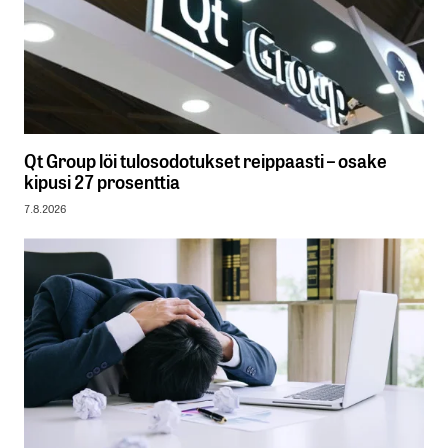
Qt Group löi tulosodotukset reippaasti – osake
kipusi 27 prosenttia
7.8.2026