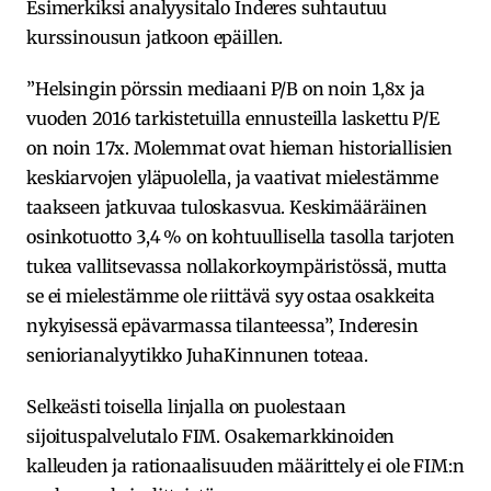
Esimerkiksi analyysitalo Inderes suhtautuu
kurssinousun jatkoon epäillen.
”Helsingin pörssin mediaani P/B on noin 1,8x ja
vuoden 2016 tarkistetuilla ennusteilla laskettu P/E
on noin 17x. Molemmat ovat hieman historiallisien
keskiarvojen yläpuolella, ja vaativat mielestämme
taakseen jatkuvaa tuloskasvua. Keskimääräinen
osinkotuotto 3,4 % on kohtuullisella tasolla tarjoten
tukea vallitsevassa nollakorkoympäristössä, mutta
se ei mielestämme ole riittävä syy ostaa osakkeita
nykyisessä epävarmassa tilanteessa”, Inderesin
seniorianalyytikko JuhaKinnunen toteaa.
Selkeästi toisella linjalla on puolestaan
sijoituspalvelutalo FIM. Osakemarkkinoiden
kalleuden ja rationaalisuuden määrittely ei ole FIM:n