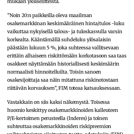
mukaan yksiselitteistä.
”Noin 20:n paikkeilla oleva maailman
osakemarkkinan keskimääräinen hinta/tulos -luku
vaikuttaa nykyisellä talous- ja tuloskasvulla varsin
korkealta. Kääntämällä suhdeluku ylösalaisin
päästään lukuun 5 %, joka suhteessa vallitsevaan
erittäin alhaiseen riskittömään korkotasoon saa taas
osakkeet näyttämään historiallisesti keskimäärin
normaalisti hinnoitelluilta. Toisin sanoen
osakesijoittaja saa näin mitattuna riskinotostaan
riittävän korvauksen”, FIM toteaa katsauksessaan.
Vastakkain on siis kaksi näkemystä. Toisessa
huomio keskittyy osakemarkkinoiden kalleuteen
P/E-kertoimen perusteella (Inderes) ja toinen
suhteuttaa osakemarkkinoiden riskipreemion