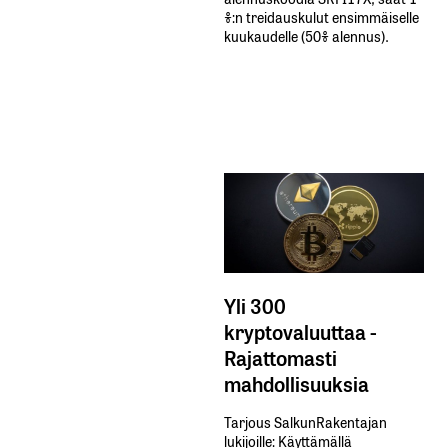
%:n treidauskulut​ ​ensimmäiselle​ ​
kuukaudelle​ ​(50%​ ​alennus).
Yli 300
kryptovaluuttaa -
Rajattomasti
mahdollisuuksia
Tarjous SalkunRakentajan
lukijoille: Käyttämällä​ ​