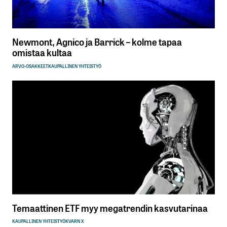
Newmont, Agnico ja Barrick – kolme tapaa
omistaa kultaa
ARVO-OSAKKEET
KAUPALLINEN YHTEISTYÖ
Temaattinen ETF myy megatrendin kasvutarinaa
KAUPALLINEN YHTEISTYÖ
KVARN X