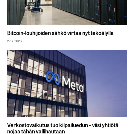
Bitcoin-louhijoiden sähkö virtaa nyt tekoälylle
27.7.2026
Verkostovaikutus tuo kilpailuedun – viisi yhtiötä
nojaa tähän vallihautaan