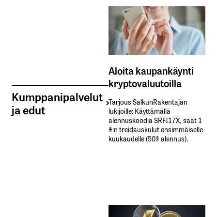
Aloita kaupankäynti
kryptovaluutoilla
Kumppanipalvelut
Tarjous SalkunRakentajan
ja edut
lukijoille: Käyttämällä​ ​
alennuskoodia​ ​SRFI17X,​ ​saat​ ​1
%:n treidauskulut​ ​ensimmäiselle​ ​
kuukaudelle​ ​(50%​ ​alennus).