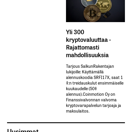
Yli 300
kryptovaluuttaa -
Rajattomasti
mahdollisuuksia
Tarjous SalkunRakentajan
lukijoille: Käyttämällä​ ​
alennuskoodia​ ​SRFI17X,​ ​saat​ ​1
%:n treidauskulut​ ​ensimmäiselle​ ​
kuukaudelle​ ​(50%​ ​
alennus).Coinmotion Oy on
Finanssivalvonnan valvoma
kryptovarapalvelun tarjoaja ja
maksulaitos.
Uusimmat