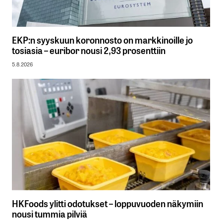
EKP:n syyskuun koronnosto on markkinoille jo
tosiasia – euribor nousi 2,93 prosenttiin
5.8.2026
HKFoods ylitti odotukset – loppuvuoden näkymiin
nousi tummia pilviä