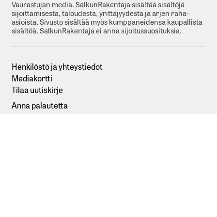
Vaurastujan media. SalkunRakentaja sisältää sisältöjä
sijoittamisesta, taloudesta, yrittäjyydesta ja arjen raha-
asioista. Sivusto sisältää myös kumppaneidensa kaupallista
sisältöä. SalkunRakentaja ei anna sijoitussuosituksia.
Henkilöstö ja yhteystiedot
Mediakortti
Tilaa uutiskirje
Anna palautetta
Sisällöntuottajaksi SalkunRakentajaan
Kuvapankkikuvat:
Depositphotos
Seuraa meitä somessa
Tietosuojaseloste
Käyttöehdot
Evästevalinnat