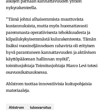
aikojen parhaan kannattavuuden yhtiön
nykyrakenteella.
”Tämä johtui alhaisemmista muuttuvista
kustannuksista, mutta myös huomattavasti
paremmasta operatiivisesta tehokkuudesta ja
kilpailukykyisemmästä kulurakenteesta. Tämän
lisäksi vuosineljänneksen rahavirta oli erityisen
hyvä parantuneen kannattavuuden ja aktiivisen
käyttöpääoman hallinnan myötä”,
toimitusjohtaja Toimitusjohtaja Marco Levi totesi
osavuosikatsauksessa.
Ahlstrom tuottaa innovatiivisia kuitupohjaisia
materiaaleja.
Ahlstrom
tulosvaroitus