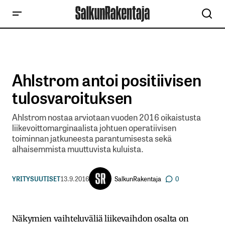
Ahlstrom antoi positiivisen
tulosvaroituksen
Ahlstrom nostaa arviotaan vuoden 2016 oikaistusta
liikevoittomarginaalista johtuen operatiivisen
toiminnan jatkuneesta parantumisesta sekä
alhaisemmista muuttuvista kuluista.
SalkunRakentaja
YRITYSUUTISET
13.9.2016
0
Näkymien vaihteluväliä liikevaihdon osalta on