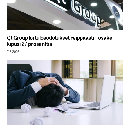
Qt Group löi tulosodotukset reippaasti – osake
kipusi 27 prosenttia
7.8.2026