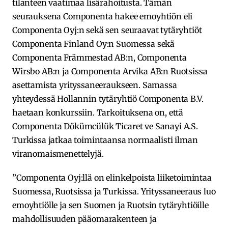
tilanteen vaatimaa lisärahoitusta. Tämän
seurauksena Componenta hakee emoyhtiön eli
Componenta Oyj:n sekä sen seuraavat tytäryhtiöt
Componenta Finland Oy:n Suomessa sekä
Componenta Främmestad AB:n, Componenta
Wirsbo AB:n ja Componenta Arvika AB:n Ruotsissa
asettamista yrityssaneeraukseen. Samassa
yhteydessä Hollannin tytäryhtiö Componenta B.V.
haetaan konkurssiin. Tarkoituksena on, että
Componenta Dökümcülük Ticaret ve Sanayi A.S.
Turkissa jatkaa toimintaansa normaalisti ilman
viranomaismenettelyjä.
”Componenta Oyj:llä on elinkelpoista liiketoimintaa
Suomessa, Ruotsissa ja Turkissa. Yrityssaneeraus luo
emoyhtiölle ja sen Suomen ja Ruotsin tytäryhtiöille
mahdollisuuden pääomarakenteen ja