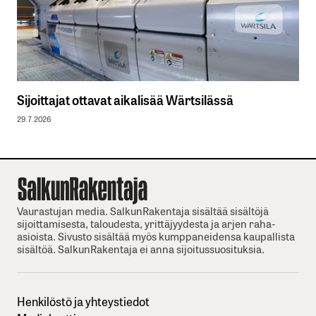
Sijoittajat ottavat aikalisää Wärtsilässä
29.7.2026
Vaurastujan media. SalkunRakentaja sisältää sisältöjä
sijoittamisesta, taloudesta, yrittäjyydesta ja arjen raha-
asioista. Sivusto sisältää myös kumppaneidensa kaupallista
sisältöä. SalkunRakentaja ei anna sijoitussuosituksia.
Henkilöstö ja yhteystiedot