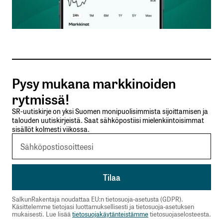
Sähköpostiosoitteesi
*
Tilaa SalkunRakentajan uutiskirje
Pysy mukana markkinoiden
Lähetä kommentti
rytmissä!
SR-uutiskirje on yksi Suomen monipuolisimmista sijoittamisen ja
talouden uutiskirjeistä. Saat sähköpostiisi mielenkiintoisimmat
sisällöt kolmesti viikossa.
SalkunRakentaja noudattaa EU:n tietosuoja-asetusta (GDPR).
Käsittelemme tietojasi luottamuksellisesti ja tietosuoja-asetuksen
mukaisesti. Lue lisää
tietosuojakäytänteistämme
tietosuojaselosteesta.