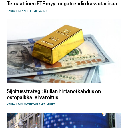
Temaattinen ETF myy megatrendin kasvutarinaa
KAUPALLINEN YHTEISTYÖ
KVARN X
Sijoitusstrategi: Kullan hintanotkahdus on
ostopaikka, ei varoitus
KAUPALLINEN YHTEISTYÖ
RAAKA-AINEET