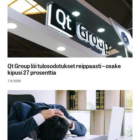
Qt Group löi tulosodotukset reippaasti – osake
kipusi 27 prosenttia
7.8.2026