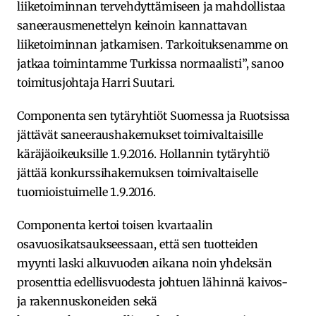
liiketoiminnan tervehdyttämiseen ja mahdollistaa
saneerausmenettelyn keinoin kannattavan
liiketoiminnan jatkamisen. Tarkoituksenamme on
jatkaa toimintamme Turkissa normaalisti”, sanoo
toimitusjohtaja Harri Suutari.
Componenta sen tytäryhtiöt Suomessa ja Ruotsissa
jättävät saneeraushakemukset toimivaltaisille
käräjäoikeuksille 1.9.2016. Hollannin tytäryhtiö
jättää konkurssihakemuksen toimivaltaiselle
tuomioistuimelle 1.9.2016.
Componenta kertoi toisen kvartaalin
osavuosikatsaukseessaan, että sen tuotteiden
myynti laski alkuvuoden aikana noin yhdeksän
prosenttia edellisvuodesta johtuen lähinnä kaivos-
ja rakennuskoneiden sekä