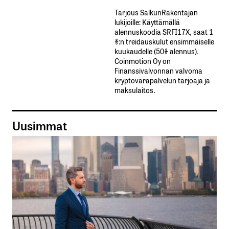
Tarjous SalkunRakentajan
lukijoille: Käyttämällä​ ​
alennuskoodia​ ​SRFI17X,​ ​saat​ ​1
%:n treidauskulut​ ​ensimmäiselle​ ​
kuukaudelle​ ​(50%​ ​alennus).
Coinmotion Oy on
Finanssivalvonnan valvoma
kryptovarapalvelun tarjoaja ja
maksulaitos.
Uusimmat