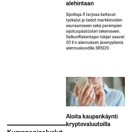
alehintaan
Sijoittaja.fi tarjoaa kattavat
työkalut ja tiedot markkinoiden
seuraamiseen sekä parempien
sijoituspäätösten tekemiseen.
SalkunRakentajan lukijat saavat
20 %:n alennuksen jäsenyydestä
alennuskoodilla SRSI20
Aloita kaupankäynti
kryptovaluutoilla
Kumppanipalvelut