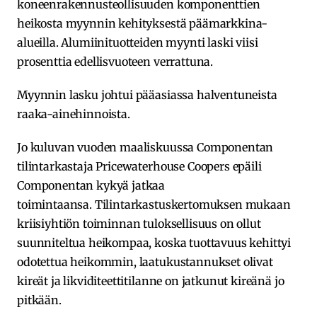
koneenrakennusteollisuuden komponenttien
heikosta myynnin kehityksestä päämarkkina-
alueilla. Alumiinituotteiden myynti laski viisi
prosenttia edellisvuoteen verrattuna.
Myynnin lasku johtui pääasiassa halventuneista
raaka-ainehinnoista.
Jo kuluvan vuoden maaliskuussa Componentan
tilintarkastaja Pricewaterhouse Coopers epäili
Componentan kykyä jatkaa
toimintaansa. Tilintarkastuskertomuksen mukaan
kriisiyhtiön toiminnan tuloksellisuus on ollut
suunniteltua heikompaa, koska tuottavuus kehittyi
odotettua heikommin, laatukustannukset olivat
kireät ja likviditeettitilanne on jatkunut kireänä jo
pitkään.