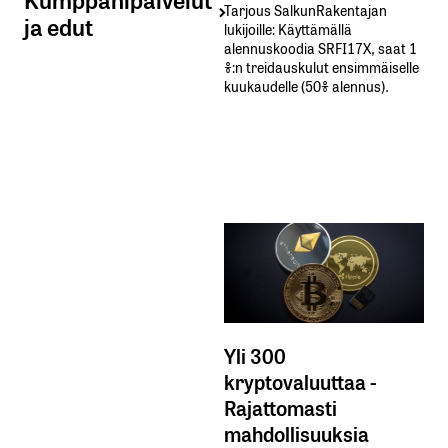
Tarjous SalkunRakentajan
ja edut
lukijoille: Käyttämällä​ ​
alennuskoodia​ ​SRFI17X,​ ​saat​ ​1
%:n treidauskulut​ ​ensimmäiselle​ ​
kuukaudelle​ ​(50%​ ​alennus).
Yli 300
kryptovaluuttaa -
Rajattomasti
mahdollisuuksia