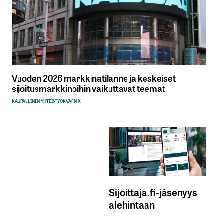
Vuoden 2026 markkinatilanne ja keskeiset
sijoitusmarkkinoihin vaikuttavat teemat
KAUPALLINEN YHTEISTYÖ
KVARN X
Sijoittaja.fi-jäsenyys
alehintaan