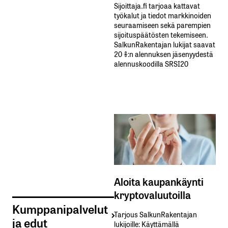
Sijoittaja.fi tarjoaa kattavat
työkalut ja tiedot markkinoiden
seuraamiseen sekä parempien
sijoituspäätösten tekemiseen.
SalkunRakentajan lukijat saavat
20 %:n alennuksen jäsenyydestä
alennuskoodilla SRSI20
Aloita kaupankäynti
kryptovaluutoilla
Kumppanipalvelut
Tarjous SalkunRakentajan
ja edut
lukijoille: Käyttämällä​ ​