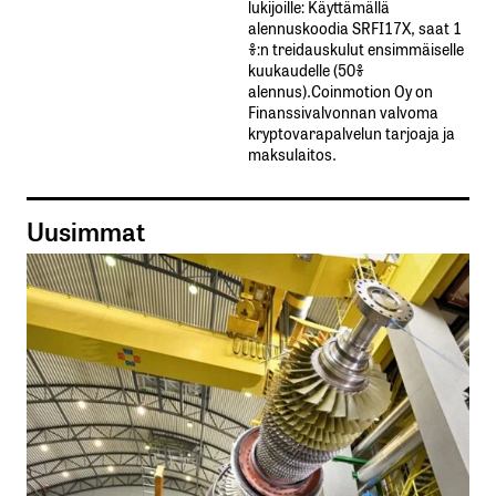
lukijoille: Käyttämällä​ ​
alennuskoodia​ ​SRFI17X,​ ​saat​ ​1
%:n treidauskulut​ ​ensimmäiselle​ ​
kuukaudelle​ ​(50%​ ​
alennus).Coinmotion Oy on
Finanssivalvonnan valvoma
kryptovarapalvelun tarjoaja ja
maksulaitos.
Uusimmat