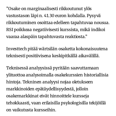
”Osake on marginaalisesti rikkoutunut ylös
vastustason läpi n. 41.30 euron kohdalla. Pysyvä
rikkoutuminen osoittaa edelleen tapahtuvaa nousua.
RSI poikkeaa negatiivisesti kurssista, mikä indikoi
vaaraa alaspäin tapahtuvasta reaktiosta.”
Investtech pitää wärtsilän osaketta kokonaisuutena
teknisesti positiivisena keskipitkällä aikavälillä.
Teknisessä analyysissä pyritään saavuttamaan
ylituottoa analysoimalla osakekurssien historiallisia
hintoja. Tekninen analyysi nojaa oletukseen
markkinoiden epätäydellisyydestä, jolloin
osakemarkkinat eivät hinnoittele kursseja
tehokkaasti, vaan erilaisilla psykologisilla tekijöillä
on vaikutusta kursseihin.