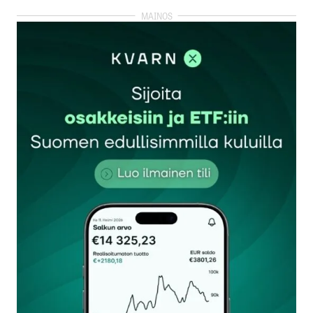
kirjautua
sisään
rekisteröityä
Sähköpostiosoitettasi ei julkaista.
Pakolliset
kentät on merkitty
*
Kommentti
*
Nimesi tai nimimerkkisi
*