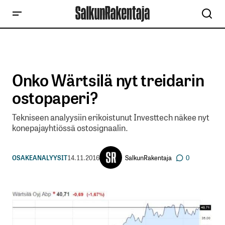
Onko Wärtsilä nyt treidarin
ostopaperi?
Tekniseen analyysiin erikoistunut Investtech näkee nyt
konepajayhtiössä ostosignaalin.
SalkunRakentaja
OSAKEANALYYSIT
14.11.2016
0