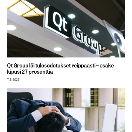
Qt Group löi tulosodotukset reippaasti – osake
kipusi 27 prosenttia
7.8.2026