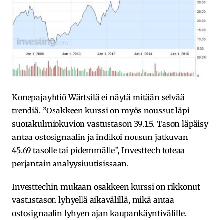
Konepajayhtiö Wärtsilä ei näytä mitään selvää
trendiä. ”Osakkeen kurssi on myös noussut läpi
suorakulmiokuvion vastustason 39.15. Tason läpäisy
antaa ostosignaalin ja indikoi nousun jatkuvan
45.69 tasolle tai pidemmälle”, Investtech toteaa
perjantain analyysiuutisissaan.
Investtechin mukaan osakkeen kurssi on rikkonut
vastustason lyhyellä aikavälillä, mikä antaa
ostosignaalin lyhyen ajan kaupankäyntivälille.