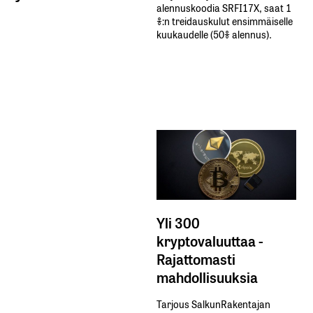
alennuskoodia​ ​SRFI17X,​ ​saat​ ​1
%:n treidauskulut​ ​ensimmäiselle​ ​
kuukaudelle​ ​(50%​ ​alennus).
Yli 300
kryptovaluuttaa -
Rajattomasti
mahdollisuuksia
Tarjous SalkunRakentajan