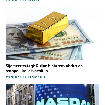
KAUPALLINEN YHTEISTYÖ
KVARN X
Sijoitusstrategi: Kullan hintanotkahdus on
ostopaikka, ei varoitus
KAUPALLINEN YHTEISTYÖ
RAAKA-AINEET