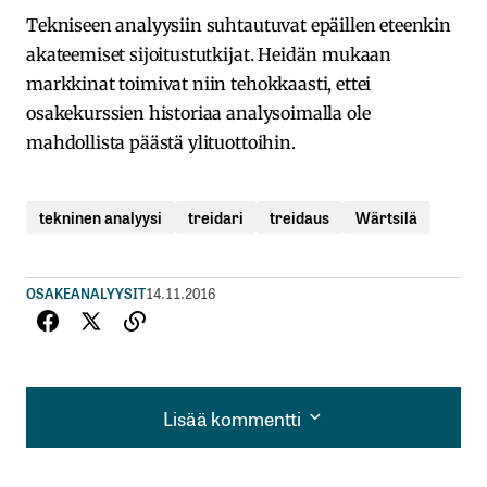
Tekniseen analyysiin suhtautuvat epäillen eteenkin
akateemiset sijoitustutkijat. Heidän mukaan
markkinat toimivat niin tehokkaasti, ettei
osakekurssien historiaa analysoimalla ole
mahdollista päästä ylituottoihin.
tekninen analyysi
treidari
treidaus
Wärtsilä
OSAKEANALYYSIT
14.11.2016
Lisää kommentti
Lisää kommentti