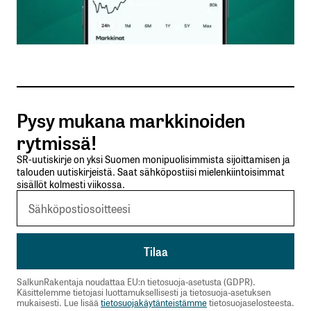
Sähköpostiosoitteesi
*
Tilaa SalkunRakentajan uutiskirje
Pysy mukana markkinoiden
Lähetä kommentti
rytmissä!
SR-uutiskirje on yksi Suomen monipuolisimmista sijoittamisen ja
talouden uutiskirjeistä. Saat sähköpostiisi mielenkiintoisimmat
sisällöt kolmesti viikossa.
SalkunRakentaja noudattaa EU:n tietosuoja-asetusta (GDPR).
Käsittelemme tietojasi luottamuksellisesti ja tietosuoja-asetuksen
mukaisesti. Lue lisää
tietosuojakäytänteistämme
tietosuojaselosteesta.