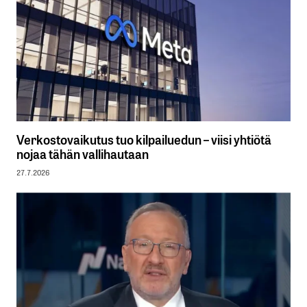
Verkostovaikutus tuo kilpailuedun – viisi yhtiötä
nojaa tähän vallihautaan
27.7.2026