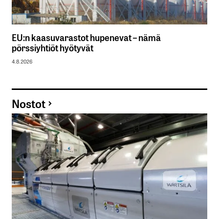
EU:n kaasuvarastot hupenevat – nämä
pörssiyhtiöt hyötyvät
4.8.2026
Nostot