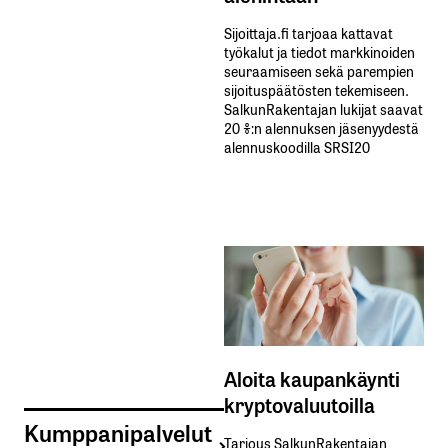
Sijoittaja.fi tarjoaa kattavat
työkalut ja tiedot markkinoiden
seuraamiseen sekä parempien
sijoituspäätösten tekemiseen.
SalkunRakentajan lukijat saavat
20 %:n alennuksen jäsenyydestä
alennuskoodilla SRSI20
Aloita kaupankäynti
kryptovaluutoilla
Kumppanipalvelut
Tarjous SalkunRakentajan