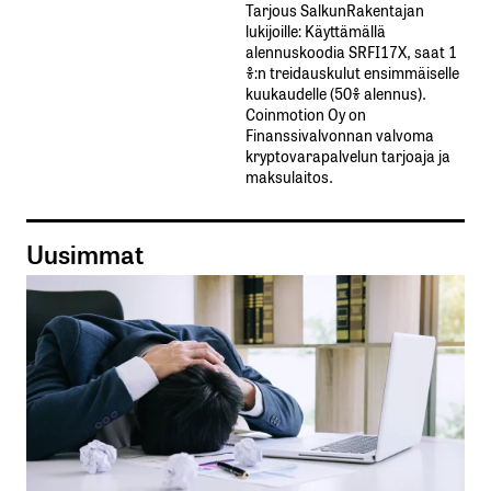
Tarjous SalkunRakentajan
lukijoille: Käyttämällä​ ​
alennuskoodia​ ​SRFI17X,​ ​saat​ ​1
%:n treidauskulut​ ​ensimmäiselle​ ​
kuukaudelle​ ​(50%​ ​alennus).
Coinmotion Oy on
Finanssivalvonnan valvoma
kryptovarapalvelun tarjoaja ja
maksulaitos.
Uusimmat