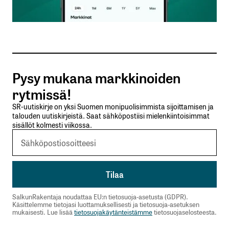
Sähköpostiosoitteesi
*
Tilaa SalkunRakentajan uutiskirje
Pysy mukana markkinoiden
Lähetä kommentti
rytmissä!
SR-uutiskirje on yksi Suomen monipuolisimmista sijoittamisen ja
talouden uutiskirjeistä. Saat sähköpostiisi mielenkiintoisimmat
sisällöt kolmesti viikossa.
SalkunRakentaja noudattaa EU:n tietosuoja-asetusta (GDPR).
Käsittelemme tietojasi luottamuksellisesti ja tietosuoja-asetuksen
mukaisesti. Lue lisää
tietosuojakäytänteistämme
tietosuojaselosteesta.