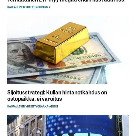
KAUPALLINEN YHTEISTYÖ
KVARN X
Sijoitusstrategi: Kullan hintanotkahdus on
ostopaikka, ei varoitus
KAUPALLINEN YHTEISTYÖ
RAAKA-AINEET