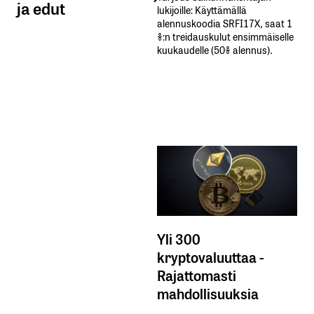
ja edut
lukijoille: Käyttämällä​ ​
alennuskoodia​ ​SRFI17X,​ ​saat​ ​1
%:n treidauskulut​ ​ensimmäiselle​ ​
kuukaudelle​ ​(50%​ ​alennus).
Yli 300
kryptovaluuttaa -
Rajattomasti
mahdollisuuksia