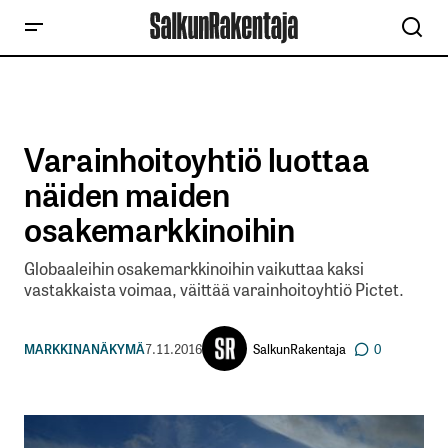
Varainhoitoyhtiö luottaa
näiden maiden
osakemarkkinoihin
Globaaleihin osakemarkkinoihin vaikuttaa kaksi
vastakkaista voimaa, väittää varainhoitoyhtiö Pictet.
SalkunRakentaja
MARKKINANÄKYMÄ
7.11.2016
0