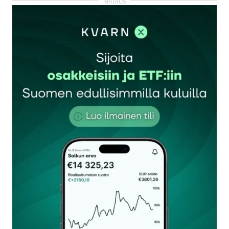
kirjautua
sisään
rekisteröityä
Sähköpostiosoitettasi ei julkaista.
Pakolliset
kentät on merkitty
*
Kommentti
*
Nimesi tai nimimerkkisi
*