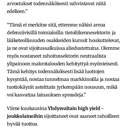
arvostukset todennäköisesti vahvistavat niitä
edelleen.”
“Tämä ei merkitse sitä, ettemme näkisi arvoa
defensiivisillä toimialoilla: tietoliikennesektorin ja
lääketeollisuuden osakkeiden kurssit houkuttelevat,
ja ne ovat sijoitussalkuissa aliedustettuina. Olemme
myös nostaneet rahoitussektorin neutraalista
ylipainoon makrotalouden kehityttyä myönteisesti.
Tämä kehitys todennäköisesti lisää luottojen
kysyntää, nostaa tunnelmaa markkinoilla ja nostaa
tuottokäyrät asteittain jyrkempään nousuun, mikä
voi kasvattaa lainauksen spreadeja.”
Viime kuukausina
Yhdysvaltain high yield -
joukkolainoihin
sijoittaneet ovat saaneet rahoilleen
hyvää tuottoa.