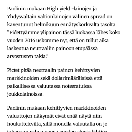
Paolinin mukaan High yield -lainojen ja
Yhdysvaltain valtionlainojen välinen spread on
kaventunut helmikuun ennätyskorkealta tasolta.
”Pidettyämme ylipainon tässä luokassa lähes koko
vuoden 2016 uskomme nyt, että on tullut aika
laskeutua neutraaliin painoon etupäässä
arvostusten takia.”
Pictet pitää neutraalin painon kehittyvien
markkinoiden sekä dollarimääräisissä että
paikallisessa valuutassa noteeratuissa
joukkolainoissa.
Paolinin mukaan kehittyvien markkinoiden
valuuttojen näkymät eivät enää näytä niin
houkuttelevilta, sillä monella valuutalla on jo
takanaan vahva nousu vuoden alusta lähtien.