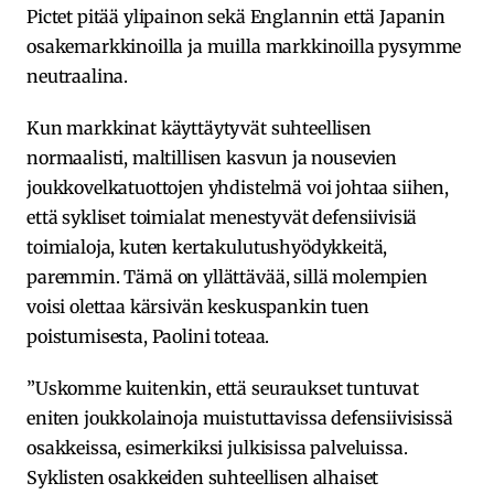
Pictet pitää ylipainon sekä Englannin että Japanin
osakemarkkinoilla ja muilla markkinoilla pysymme
neutraalina.
Kun markkinat käyttäytyvät suhteellisen
normaalisti, maltillisen kasvun ja nousevien
joukkovelkatuottojen yhdistelmä voi johtaa siihen,
että sykliset toimialat menestyvät defensiivisiä
toimialoja, kuten kertakulutushyödykkeitä,
paremmin. Tämä on yllättävää, sillä molempien
voisi olettaa kärsivän keskuspankin tuen
poistumisesta, Paolini toteaa.
”Uskomme kuitenkin, että seuraukset tuntuvat
eniten joukkolainoja muistuttavissa defensiivisissä
osakkeissa, esimerkiksi julkisissa palveluissa.
Syklisten osakkeiden suhteellisen alhaiset