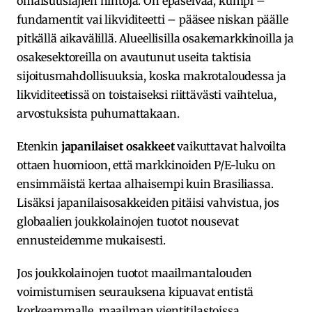
omaisuuslajien hintoja. On epäselvää, kumpi –
fundamentit vai likviditeetti – pääsee niskan päälle
pitkällä aikavälillä. Alueellisilla osakemarkkinoilla ja
osakesektoreilla on avautunut useita taktisia
sijoitusmahdollisuuksia, koska makrotaloudessa ja
likviditeetissä on toistaiseksi riittävästi vaihtelua,
arvostuksista puhumattakaan.
Etenkin
japanilaiset osakkeet
vaikuttavat halvoilta
ottaen huomioon, että markkinoiden P/E-luku on
ensimmäistä kertaa alhaisempi kuin Brasiliassa.
Lisäksi japanilaisosakkeiden pitäisi vahvistua, jos
globaalien joukkolainojen tuotot nousevat
ennusteidemme mukaisesti.
Jos joukkolainojen tuotot maailmantalouden
voimistumisen seurauksena kipuavat entistä
korkeammalle, maailman vientitilastoissa