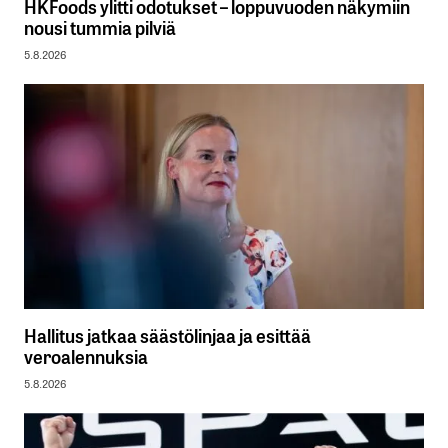
HKFoods ylitti odotukset – loppuvuoden näkymiin
nousi tummia pilviä
5.8.2026
Hallitus jatkaa säästölinjaa ja esittää
veroalennuksia
5.8.2026