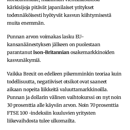
kärkisijoja pitävät japanilaiset yritykset
todennäköisesti hyötyvät kasvun kiihtymisestä
muita enemmän.
Punnan arvon voimakas lasku EU-
kansanäänestyksen jälkeen on puolestaan
parantanut
Ison-Britannian
osakemarkkinoiden
kasvunäkymiä.
Vaikka Brexit on edelleen pikemminkin teoriaa kuin
todellisuutta, negatiiviset otsikot ovat saaneet
aikaan nopeita liikkeitä valuuttamarkkinoilla.
Punnan ja dollarin välinen vaihtokurssi on nyt noin
30 prosenttia alle käyvän arvon. Noin 70 prosenttia
FTSE 100 -indeksiin kuuluvien yritysten
liikevaihdosta tulee ulkomailta.