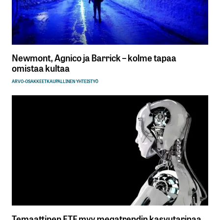
Newmont, Agnico ja Barrick – kolme tapaa
omistaa kultaa
ARVO-OSAKKEET
KAUPALLINEN YHTEISTYÖ
Temaattinen ETF myy megatrendin kasvutarinaa