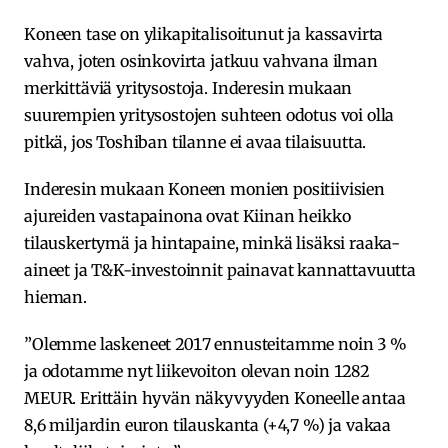
Koneen tase on ylikapitalisoitunut ja kassavirta
vahva, joten osinkovirta jatkuu vahvana ilman
merkittäviä yritysostoja. Inderesin mukaan
suurempien yritysostojen suhteen odotus voi olla
pitkä, jos Toshiban tilanne ei avaa tilaisuutta.
Inderesin mukaan Koneen monien positiivisien
ajureiden vastapainona ovat Kiinan heikko
tilauskertymä ja hintapaine, minkä lisäksi raaka-
aineet ja T&K-investoinnit painavat kannattavuutta
hieman.
”Olemme laskeneet 2017 ennusteitamme noin 3 %
ja odotamme nyt liikevoiton olevan noin 1282
MEUR. Erittäin hyvän näkyvyyden Koneelle antaa
8,6 miljardin euron tilauskanta (+4,7 %) ja vakaa