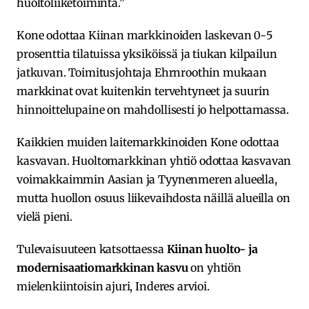
huoltoliiketoiminta.”
Kone odottaa Kiinan markkinoiden laskevan 0-5
prosenttia tilatuissa yksiköissä ja tiukan kilpailun
jatkuvan. Toimitusjohtaja Ehrnroothin mukaan
markkinat ovat kuitenkin tervehtyneet ja suurin
hinnoittelupaine on mahdollisesti jo helpottamassa.
Kaikkien muiden laitemarkkinoiden Kone odottaa
kasvavan. Huoltomarkkinan yhtiö odottaa kasvavan
voimakkaimmin Aasian ja Tyynenmeren alueella,
mutta huollon osuus liikevaihdosta näillä alueilla on
vielä pieni.
Tulevaisuuteen katsottaessa
Kiinan huolto- ja
modernisaatiomarkkinan kasvu
on yhtiön
mielenkiintoisin ajuri, Inderes arvioi.