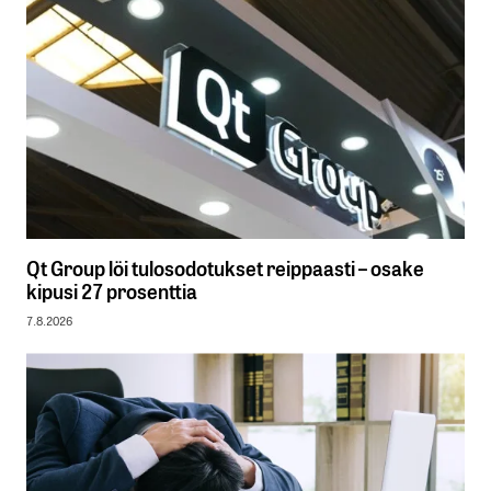
Qt Group löi tulosodotukset reippaasti – osake
kipusi 27 prosenttia
7.8.2026