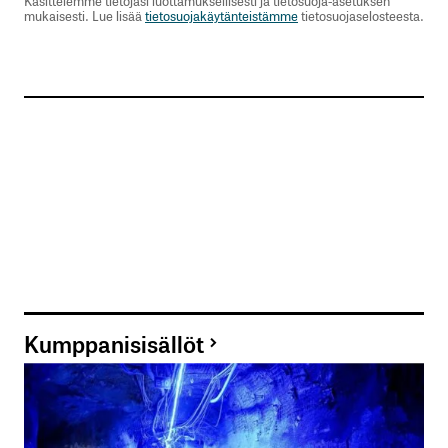
Käsittelemme tietojasi luottamuksellisesti ja tietosuoja-asetuksen
mukaisesti. Lue lisää
tietosuojakäytänteistämme
tietosuojaselosteesta.
Kumppanisisällöt