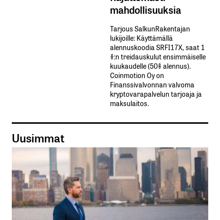
mahdollisuuksia
Tarjous SalkunRakentajan
lukijoille: Käyttämällä​ ​
alennuskoodia​ ​SRFI17X,​ ​saat​ ​1
%:n treidauskulut​ ​ensimmäiselle​ ​
kuukaudelle​ ​(50%​ ​alennus).
Coinmotion Oy on
Finanssivalvonnan valvoma
kryptovarapalvelun tarjoaja ja
maksulaitos.
Uusimmat