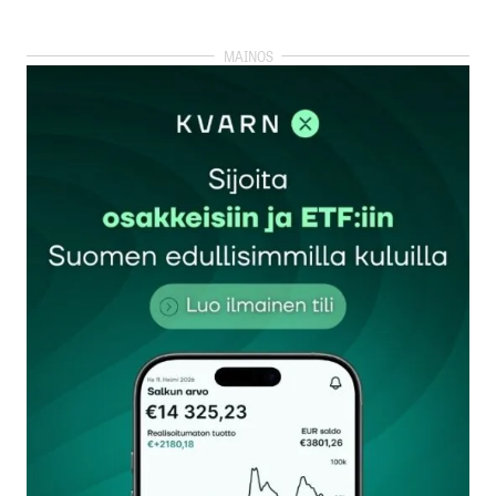
kirjautua
sisään
rekisteröityä
Sähköpostiosoitettasi ei julkaista.
Pakolliset
kentät on merkitty
*
Kommentti
*