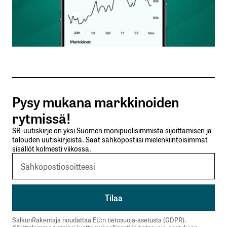
Nimesi tai nimimerkkisi
*
Sähköpostiosoitteesi
*
Tilaa SalkunRakentajan uutiskirje
Pysy mukana markkinoiden
Lähetä kommentti
rytmissä!
SR-uutiskirje on yksi Suomen monipuolisimmista sijoittamisen ja
talouden uutiskirjeistä. Saat sähköpostiisi mielenkiintoisimmat
sisällöt kolmesti viikossa.
SalkunRakentaja noudattaa EU:n tietosuoja-asetusta (GDPR).