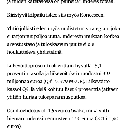
ja niiden katetasossa on paineita”, Inderes toteaa.
Kiristyvä kilpailu
iskee siis myös Koneeseen.
Yhtiö julkisti eilen myös uudistetun strategian, joka
ei tarjonnut paljoa uutta. Inderesin mukaan korkea
arvostustaso ja tuloskasvun puute ei ole
houkutteleva yhdistelmä.
Liikevoittoprosentti oli erittäin hyvällä 15,1
prosentin tasolla ja liikevoitoksi muodostui 392
miljoonaa euroa (Q3’15: 379 MEUR). Liikevoitto
kasvoi Q4:llä vielä kohtuulliset 4 prosenttia jatkaen
yhtiön hurjaa tulosparannusputkea.
Osinkoehdotus oli 1,55 euroa/osake, mikä ylitti
hieman Inderesin ennusteen 1,50 euroa (2015: 1,40
euroa).