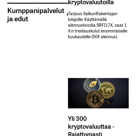
kryptovaluutoilla
Kumppanipalvelut
Tarjous SalkunRakentajan
ja edut
lukijoille: Käyttämällä​ ​
alennuskoodia​ ​SRFI17X,​ ​saat​ ​1
%:n treidauskulut​ ​ensimmäiselle​ ​
kuukaudelle​ ​(50%​ ​alennus).
Yli 300
kryptovaluuttaa -
Rajattomasti