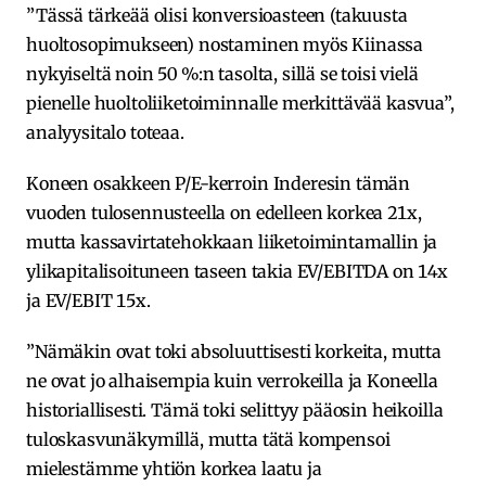
”Tässä tärkeää olisi konversioasteen (takuusta
huoltosopimukseen) nostaminen myös Kiinassa
nykyiseltä noin 50 %:n tasolta, sillä se toisi vielä
pienelle huoltoliiketoiminnalle merkittävää kasvua”,
analyysitalo toteaa.
Koneen osakkeen P/E-kerroin Inderesin tämän
vuoden tulosennusteella on edelleen korkea 21x,
mutta kassavirtatehokkaan liiketoimintamallin ja
ylikapitalisoituneen taseen takia EV/EBITDA on 14x
ja EV/EBIT 15x.
”Nämäkin ovat toki absoluuttisesti korkeita, mutta
ne ovat jo alhaisempia kuin verrokeilla ja Koneella
historiallisesti. Tämä toki selittyy pääosin heikoilla
tuloskasvunäkymillä, mutta tätä kompensoi
mielestämme yhtiön korkea laatu ja