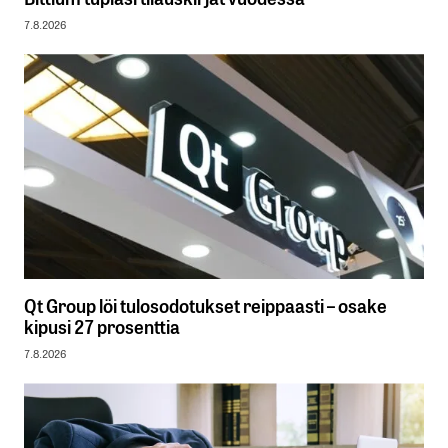
7.8.2026
Qt Group löi tulosodotukset reippaasti – osake
kipusi 27 prosenttia
7.8.2026