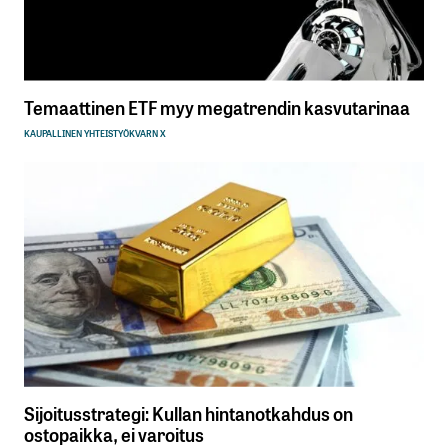
Temaattinen ETF myy megatrendin kasvutarinaa
KAUPALLINEN YHTEISTYÖ
KVARN X
Sijoitusstrategi: Kullan hintanotkahdus on
ostopaikka, ei varoitus