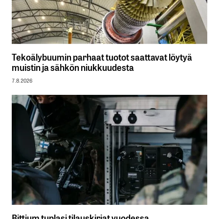
Tekoälybuumin parhaat tuotot saattavat löytyä
muistin ja sähkön niukkuudesta
7.8.2026
Bittium tuplasi tilauskirjat vuodessa