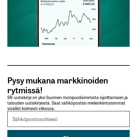
Nimesi tai nimimerkkisi
*
Sähköpostiosoitteesi
*
Tilaa SalkunRakentajan uutiskirje
Pysy mukana markkinoiden
Lähetä kommentti
rytmissä!
SR-uutiskirje on yksi Suomen monipuolisimmista sijoittamisen ja
talouden uutiskirjeistä. Saat sähköpostiisi mielenkiintoisimmat
sisällöt kolmesti viikossa.