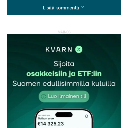
Lisää kommentti
Lisää kommentti
kirjautua
sisään
rekisteröityä
Sähköpostiosoitettasi ei julkaista.
Pakolliset
kentät on merkitty
*
Kommentti
*