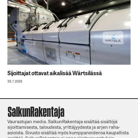
Sijoittajat ottavat aikalisää Wärtsilässä
29.7.2026
Vaurastujan media. SalkunRakentaja sisältää sisältöjä
sijoittamisesta, taloudesta, yrittäjyydesta ja arjen raha-
asioista. Sivusto sisältää myös kumppaneidensa kaupallista
sisältöä. SalkunRakentaja ei anna sijoitussuosituksia.