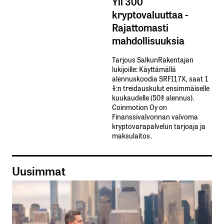
Yli 300
kryptovaluuttaa -
Rajattomasti
mahdollisuuksia
Tarjous SalkunRakentajan
lukijoille: Käyttämällä​ ​
alennuskoodia​ ​SRFI17X,​ ​saat​ ​1
%:n treidauskulut​ ​ensimmäiselle​ ​
kuukaudelle​ ​(50%​ ​alennus).
Coinmotion Oy on
Finanssivalvonnan valvoma
kryptovarapalvelun tarjoaja ja
maksulaitos.
Uusimmat