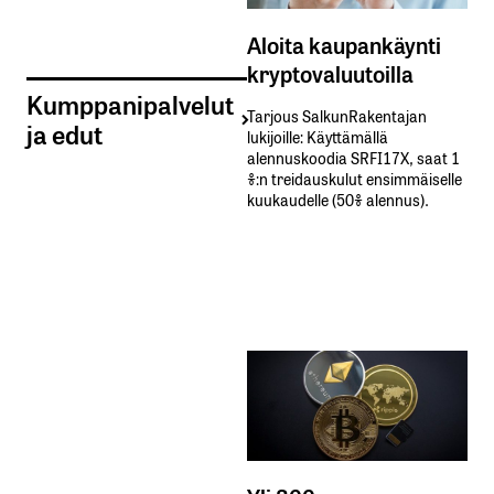
Aloita kaupankäynti
kryptovaluutoilla
Kumppanipalvelut
Tarjous SalkunRakentajan
ja edut
lukijoille: Käyttämällä​ ​
alennuskoodia​ ​SRFI17X,​ ​saat​ ​1
%:n treidauskulut​ ​ensimmäiselle​ ​
kuukaudelle​ ​(50%​ ​alennus).