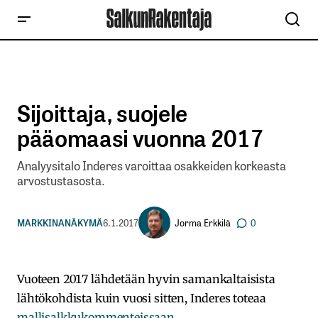
Sijoittaja, suojele
pääomaasi vuonna 2017
Analyysitalo Inderes varoittaa osakkeiden korkeasta
arvostustasosta.
Jorma Erkkilä
MARKKINANÄKYMÄ
6.1.2017
0
Vuoteen 2017 lähdetään hyvin samankaltaisista
lähtökohdista kuin vuosi sitten, Inderes toteaa
mallisalkkukommenteissaan
.