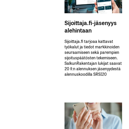
Sijoittaja.fi-jäsenyys
alehintaan
Sijoittaja.fi tarjoaa kattavat
työkalut ja tiedot markkinoiden
seuraamiseen sekä parempien
sijoituspäätösten tekemiseen.
SalkunRakentajan lukijat saavat
20 %:n alennuksen jäsenyydestä
alennuskoodilla SRSI20