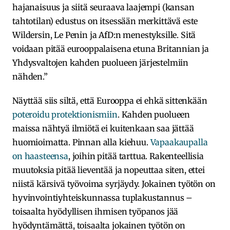
hajanaisuus ja siitä seuraava laajempi (kansan
tahtotilan) edustus on itsessään merkittävä este
Wildersin, Le Penin ja AfD:n menestyksille. Sitä
voidaan pitää eurooppalaisena etuna Britannian ja
Yhdysvaltojen kahden puolueen järjestelmiin
nähden.”
Näyttää siis siltä, että Eurooppa ei ehkä sittenkään
poteroidu protektionismiin
. Kahden puolueen
maissa nähtyä ilmiötä ei kuitenkaan saa jättää
huomioimatta. Pinnan alla kiehuu.
Vapaakaupalla
on haasteensa
, joihin pitää tarttua. Rakenteellisia
muutoksia pitää lieventää ja nopeuttaa siten, ettei
niistä kärsivä työvoima syrjäydy. Jokainen työtön on
hyvinvointiyhteiskunnassa tuplakustannus –
toisaalta hyödyllisen ihmisen työpanos jää
hyödyntämättä, toisaalta jokainen työtön on