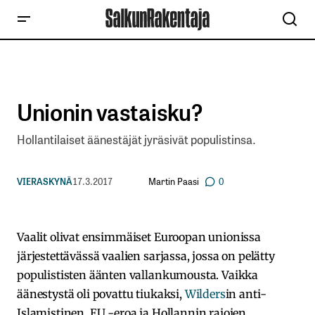
Unionin vastaisku?
Hollantilaiset äänestäjät jyräsivät populistinsa.
Martin Paasi
VIERASKYNÄ
17.3.2017
0
Vaalit olivat ensimmäiset Euroopan unionissa
järjestettävässä vaalien sarjassa, jossa on pelätty
populististen äänten vallankumousta. Vaikka
äänestystä oli povattu tiukaksi,
Wilders
in anti-
Islamistinen, EU -eroa ja Hollannin rajojen