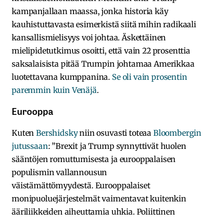
kampanjallaan maassa, jonka historia käy
kauhistuttavasta esimerkistä siitä mihin radikaali
kansallismielisyys voi johtaa. Äskettäinen
mielipidetutkimus osoitti, että vain 22 prosenttia
saksalaisista pitää Trumpin johtamaa Amerikkaa
luotettavana kumppanina.
Se oli vain prosentin
paremmin kuin Venäjä
.
Eurooppa
Kuten
Bershidsky
niin osuvasti toteaa
Bloombergin
jutussaan
: ”Brexit ja Trump synnyttivät huolen
sääntöjen romuttumisesta ja eurooppalaisen
populismin vallannousun
väistämättömyydestä. Eurooppalaiset
monipuoluejärjestelmät vaimentavat kuitenkin
ääriliikkeiden aiheuttamia uhkia. Poliittinen