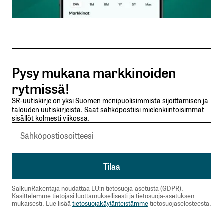
Sähköpostiosoitteesi
*
Tilaa SalkunRakentajan uutiskirje
Pysy mukana markkinoiden
Lähetä kommentti
rytmissä!
SR-uutiskirje on yksi Suomen monipuolisimmista sijoittamisen ja
talouden uutiskirjeistä. Saat sähköpostiisi mielenkiintoisimmat
sisällöt kolmesti viikossa.
SalkunRakentaja noudattaa EU:n tietosuoja-asetusta (GDPR).
Käsittelemme tietojasi luottamuksellisesti ja tietosuoja-asetuksen
mukaisesti. Lue lisää
tietosuojakäytänteistämme
tietosuojaselosteesta.