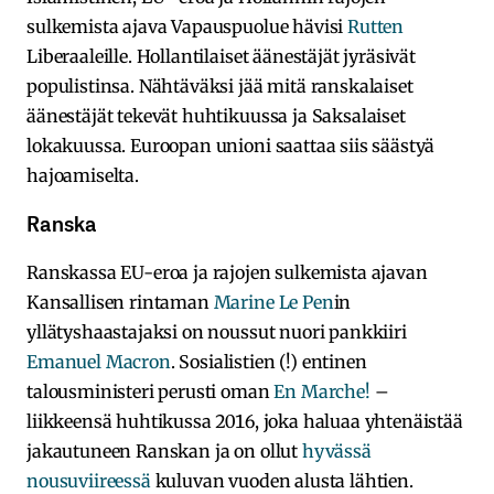
sulkemista ajava Vapauspuolue hävisi
Rutten
Liberaaleille. Hollantilaiset äänestäjät jyräsivät
populistinsa. Nähtäväksi jää mitä ranskalaiset
äänestäjät tekevät huhtikuussa ja Saksalaiset
lokakuussa. Euroopan unioni saattaa siis säästyä
hajoamiselta.
Ranska
Ranskassa EU-eroa ja rajojen sulkemista ajavan
Kansallisen rintaman
Marine Le Pen
in
yllätyshaastajaksi on noussut nuori pankkiiri
Emanuel Macron
. Sosialistien (!) entinen
talousministeri perusti oman
En Marche!
–
liikkeensä huhtikussa 2016, joka haluaa yhtenäistää
jakautuneen Ranskan ja on ollut
hyvässä
nousuviireessä
kuluvan vuoden alusta lähtien.