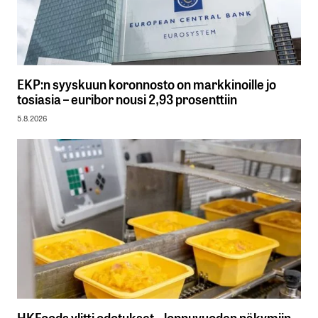
EKP:n syyskuun koronnosto on markkinoille jo
tosiasia – euribor nousi 2,93 prosenttiin
5.8.2026
HKFoods ylitti odotukset – loppuvuoden näkymiin