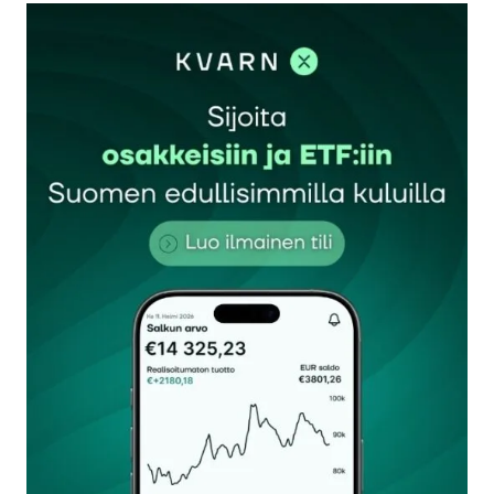
kirjautua
sisään
rekisteröityä
Sähköpostiosoitettasi ei julkaista.
Pakolliset
kentät on merkitty
*
Kommentti
*
Nimesi tai nimimerkkisi
*