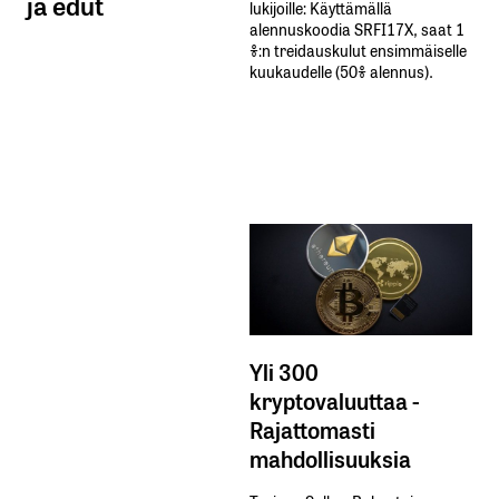
ja edut
lukijoille: Käyttämällä​ ​
alennuskoodia​ ​SRFI17X,​ ​saat​ ​1
%:n treidauskulut​ ​ensimmäiselle​ ​
kuukaudelle​ ​(50%​ ​alennus).
Yli 300
kryptovaluuttaa -
Rajattomasti
mahdollisuuksia