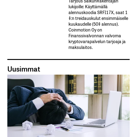
Tarjous SalkunRakentajan
lukijoille: Käyttämällä​ ​
alennuskoodia​ ​SRFI17X,​ ​saat​ ​1
%:n treidauskulut​ ​ensimmäiselle​ ​
kuukaudelle​ ​(50%​ ​alennus).
Coinmotion Oy on
Finanssivalvonnan valvoma
kryptovarapalvelun tarjoaja ja
maksulaitos.
Uusimmat