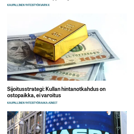
KAUPALLINEN YHTEISTYÖ
KVARN X
Sijoitusstrategi: Kullan hintanotkahdus on
ostopaikka, ei varoitus
KAUPALLINEN YHTEISTYÖ
RAAKA-AINEET