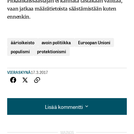
Pitkäaikaissäästäjän ei kannata tästäkään välittää,
vaan jatkaa määrätietoista säästämistään kuten
ennenkin.
äärioikeisto
avoin politiikka
Euroopan Unioni
populismi
protektionismi
VIERASKYNÄ
17.3.2017
Lisää kommentti
Lisää kommentti