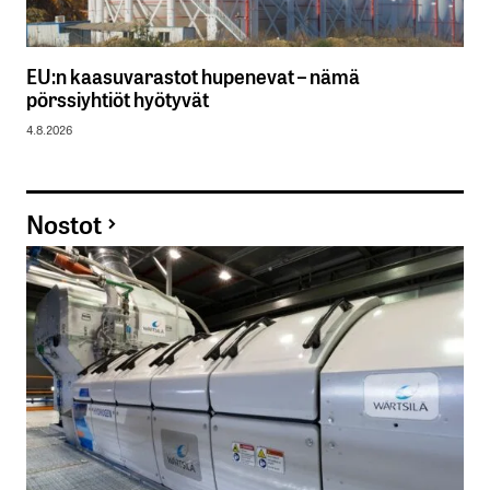
EU:n kaasuvarastot hupenevat – nämä
pörssiyhtiöt hyötyvät
4.8.2026
Nostot