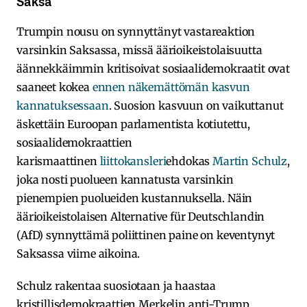
Saksa
Trumpin nousu on synnyttänyt vastareaktion
varsinkin Saksassa, missä äärioikeistolaisuutta
äännekkäimmin kritisoivat sosiaalidemokraatit ovat
saaneet kokea
ennen näkemättömän kasvun
kannatuksessaan
. Suosion kasvuun on vaikuttanut
äskettäin Euroopan parlamentista kotiutettu,
sosiaalidemokraattien
karismaattinen
liittokansleri
ehdokas
Martin Schulz
,
joka nosti puolueen kannatusta varsinkin
pienempien puolueiden kustannuksella. Näin
äärioikeistolaisen Alternative für Deutschlandin
(AfD) synnyttämä poliittinen paine on keventynyt
Saksassa viime aikoina.
Schulz rakentaa suosiotaan ja haastaa
kristillisdemokraattien Merkelin anti-Trump