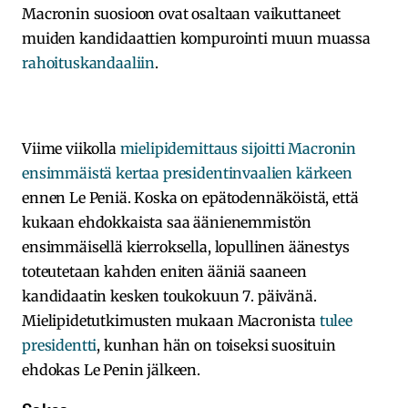
Macronin suosioon ovat osaltaan vaikuttaneet
muiden kandidaattien kompurointi muun muassa
rahoituskandaaliin
.
Viime viikolla
mielipidemittaus sijoitti Macronin
ensimmäistä kertaa presidentinvaalien kärkeen
ennen Le Peniä. Koska on epätodennäköistä, että
kukaan ehdokkaista saa äänienemmistön
ensimmäisellä kierroksella, lopullinen äänestys
toteutetaan kahden eniten ääniä saaneen
kandidaatin kesken toukokuun 7. päivänä.
Mielipidetutkimusten mukaan Macronista
tulee
presidentti
, kunhan hän on toiseksi suosituin
ehdokas Le Penin jälkeen.