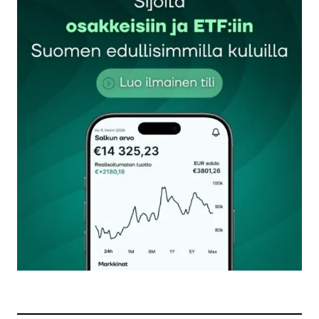
Sähköpostiosoitettasi ei julkaista.
Pakolliset
kentät on merkitty
*
Kommentti
*
Nimesi tai nimimerkkisi
*
Sähköpostiosoitteesi
*
Tilaa SalkunRakentajan uutiskirje