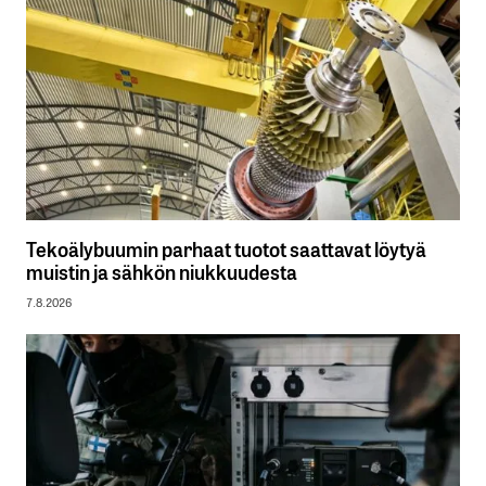
Tekoälybuumin parhaat tuotot saattavat löytyä
muistin ja sähkön niukkuudesta
7.8.2026