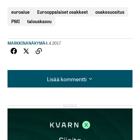
euroalue
Eurooppalaiset osakkeet
osakesuositus
PMI
talouskasvu
MARKKINANÄKYMÄ
4.4.2017
Lisää kommentti
Lisää kommentti
kirjautua
sisään
rekisteröityä