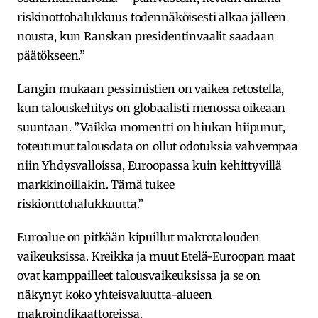
riskinottohalukkuus todennäköisesti alkaa jälleen
nousta, kun Ranskan presidentinvaalit saadaan
päätökseen.”
Langin mukaan pessimistien on vaikea retostella,
kun talouskehitys on globaalisti menossa oikeaan
suuntaan. ”Vaikka momentti on hiukan hiipunut,
toteutunut talousdata on ollut odotuksia vahvempaa
niin Yhdysvalloissa, Euroopassa kuin kehittyvillä
markkinoillakin. Tämä tukee
riskionttohalukkuutta.”
Euroalue on pitkään kipuillut makrotalouden
vaikeuksissa. Kreikka ja muut Etelä-Euroopan maat
ovat kamppailleet talousvaikeuksissa ja se on
näkynyt koko yhteisvaluutta-alueen
makroindikaattoreissa.