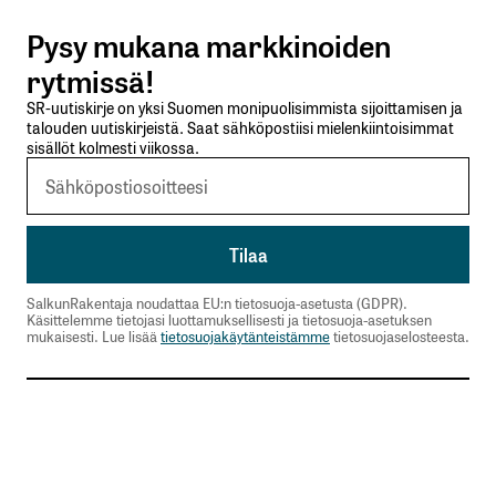
Pysy mukana markkinoiden
Lähetä kommentti
rytmissä!
SR-uutiskirje on yksi Suomen monipuolisimmista sijoittamisen ja
talouden uutiskirjeistä. Saat sähköpostiisi mielenkiintoisimmat
sisällöt kolmesti viikossa.
SalkunRakentaja noudattaa EU:n tietosuoja-asetusta (GDPR).
Käsittelemme tietojasi luottamuksellisesti ja tietosuoja-asetuksen
mukaisesti. Lue lisää
tietosuojakäytänteistämme
tietosuojaselosteesta.