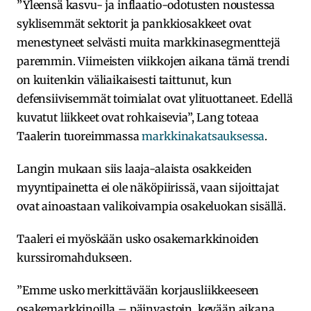
”Yleensä kasvu- ja inflaatio-odotusten noustessa
syklisemmät sektorit ja pankkiosakkeet ovat
menestyneet selvästi muita markkinasegmenttejä
paremmin. Viimeisten viikkojen aikana tämä trendi
on kuitenkin väliaikaisesti taittunut, kun
defensiivisemmät toimialat ovat ylituottaneet. Edellä
kuvatut liikkeet ovat rohkaisevia”, Lang toteaa
Taalerin tuoreimmassa
markkinakatsauksessa
.
Langin mukaan siis laaja-alaista osakkeiden
myyntipainetta ei ole näköpiirissä, vaan sijoittajat
ovat ainoastaan valikoivampia osakeluokan sisällä.
Taaleri ei myöskään usko osakemarkkinoiden
kurssiromahdukseen.
”Emme usko merkittävään korjausliikkeeseen
osakemarkkinoilla – päinvastoin, kevään aikana