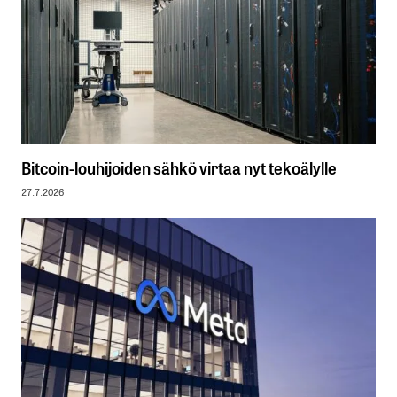
Bitcoin-louhijoiden sähkö virtaa nyt tekoälylle
27.7.2026