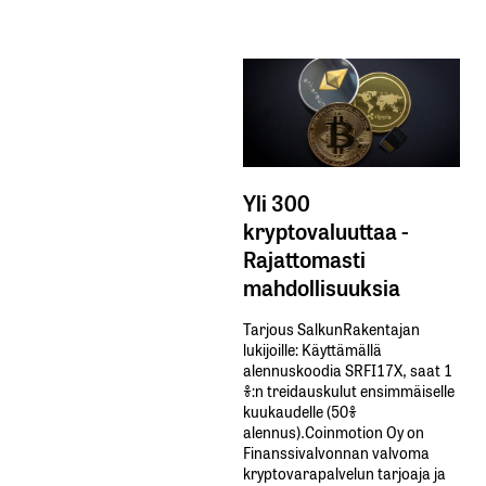
Yli 300
kryptovaluuttaa -
Rajattomasti
mahdollisuuksia
Tarjous SalkunRakentajan
lukijoille: Käyttämällä​ ​
alennuskoodia​ ​SRFI17X,​ ​saat​ ​1
%:n treidauskulut​ ​ensimmäiselle​ ​
kuukaudelle​ ​(50%​ ​
alennus).Coinmotion Oy on
Finanssivalvonnan valvoma
kryptovarapalvelun tarjoaja ja