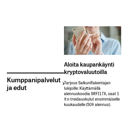
Aloita kaupankäynti
kryptovaluutoilla
Kumppanipalvelut
Tarjous SalkunRakentajan
ja edut
lukijoille: Käyttämällä​ ​
alennuskoodia​ ​SRFI17X,​ ​saat​ ​1
%:n treidauskulut​ ​ensimmäiselle​ ​
kuukaudelle​ ​(50%​ ​alennus).