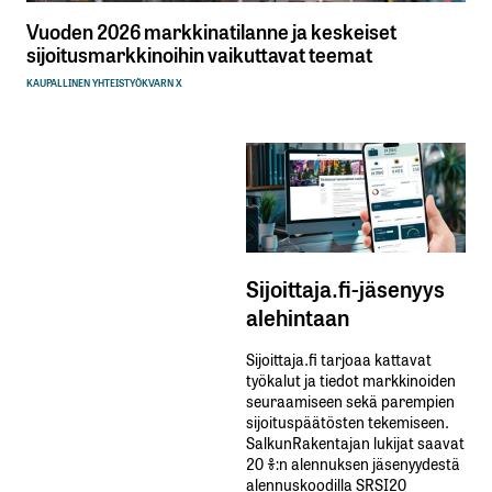
Vuoden 2026 markkinatilanne ja keskeiset
sijoitusmarkkinoihin vaikuttavat teemat
KAUPALLINEN YHTEISTYÖ
KVARN X
Sijoittaja.fi-jäsenyys
alehintaan
Sijoittaja.fi tarjoaa kattavat
työkalut ja tiedot markkinoiden
seuraamiseen sekä parempien
sijoituspäätösten tekemiseen.
SalkunRakentajan lukijat saavat
20 %:n alennuksen jäsenyydestä
alennuskoodilla SRSI20