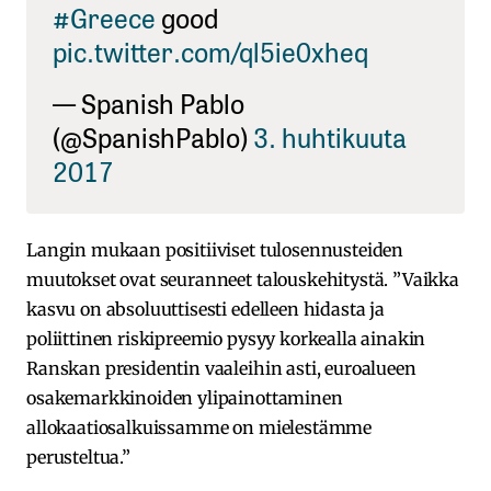
#Greece
good
pic.twitter.com/ql5ie0xheq
— Spanish Pablo
(@SpanishPablo)
3. huhtikuuta
2017
Langin mukaan positiiviset tulosennusteiden
muutokset ovat seuranneet talouskehitystä. ”Vaikka
kasvu on absoluuttisesti edelleen hidasta ja
poliittinen riskipreemio pysyy korkealla ainakin
Ranskan presidentin vaaleihin asti, euroalueen
osakemarkkinoiden ylipainottaminen
allokaatiosalkuissamme on mielestämme
perusteltua.”