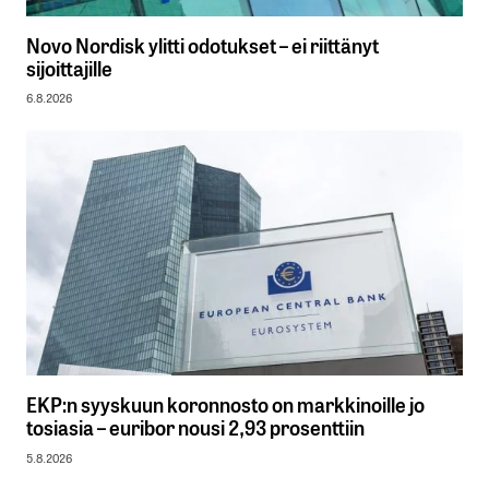
Novo Nordisk ylitti odotukset – ei riittänyt
sijoittajille
6.8.2026
EKP:n syyskuun koronnosto on markkinoille jo
tosiasia – euribor nousi 2,93 prosenttiin
5.8.2026