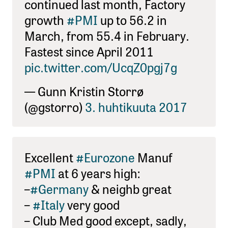
continued last month, Factory
growth
#PMI
up to 56.2 in
March, from 55.4 in February.
Fastest since April 2011
pic.twitter.com/UcqZ0pgj7g
— Gunn Kristin Storrø
(@gstorro)
3. huhtikuuta 2017
Excellent
#Eurozone
Manuf
#PMI
at 6 years high:
–
#Germany
& neighb great
–
#Italy
very good
– Club Med good except, sadly,