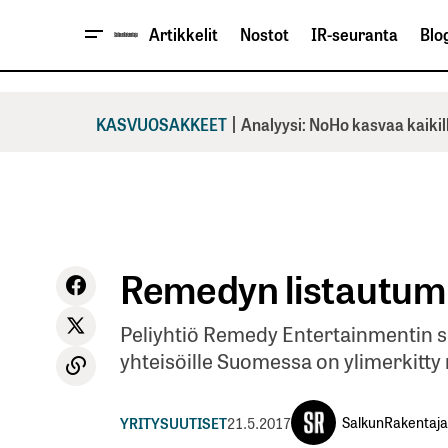
Artikkelit
Nostot
IR-seuranta
Blog
|
KASVUOSAKKEET
Analyysi: NoHo kasvaa kaikil
Remedyn listautumi
Peliyhtiö Remedy Entertainmentin su
yhteisöille Suomessa on ylimerkitty
SalkunRakentaja
YRITYSUUTISET
21.5.2017