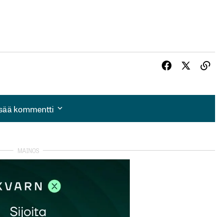
isää kommentti
isää kommentti
autua sisään
rekisteröityä
et kentät on merkitty
*