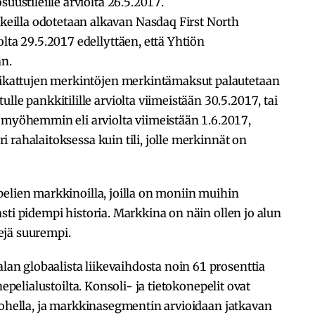
uustileille arviolta 26.5.2017.
illa odotetaan alkavan Nasdaq First North
lta 29.5.2017 edellyttäen, että Yhtiön
än.
eikattujen merkintöjen merkintämaksut palautetaan
le pankkitilille arviolta viimeistään 30.5.2017, tai
 myöhemmin eli arviolta viimeistään 1.6.2017,
eri rahalaitoksessa kuin tili, jolle merkinnät on
elien markkinoilla, joilla on moniin muihin
sti pidempi historia. Markkina on näin ollen jo alun
ejä suurempi.
n globaalista liikevaihdosta noin 61 prosenttia
nepelialustoilta. Konsoli- ja tietokonepelit ovat
 ohella, ja markkinasegmentin arvioidaan jatkavan