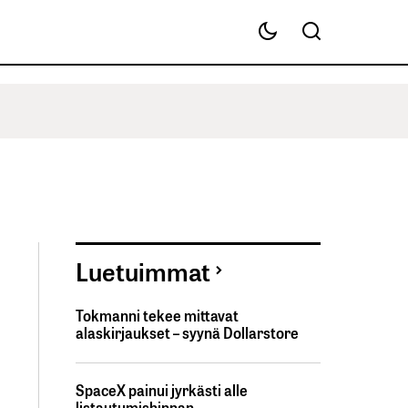
Luetuimmat
Tokmanni tekee mittavat
alaskirjaukset – syynä Dollarstore
SpaceX painui jyrkästi alle
listautumishinnan