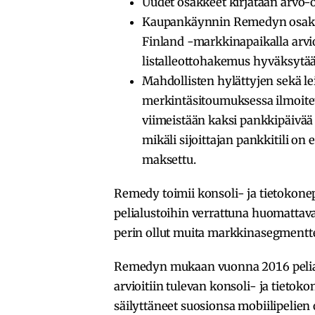
Uudet osakkeet kirjataan arvo-os
Kaupankäynnin Remedyn osakke
Finland -markkinapaikalla arvio
listalleottohakemus hyväksytä
Mahdollisten hylättyjen sekä l
merkintäsitoumuksessa ilmoitetul
viimeistään kaksi pankkipäivää
mikäli sijoittajan pankkitili on 
maksettu.
Remedy toimii konsoli- ja tietokonep
pelialustoihin verrattuna huomattava
perin ollut muita markkinasegmentt
Remedyn mukaan vuonna 2016 peliala
arvioitiin tulevan konsoli- ja tietoko
säilyttäneet suosionsa mobiilipelien