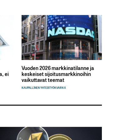
Vuoden 2026 markkinatilanne ja
, ei
keskeiset sijoitusmarkkinoihin
vaikuttavat teemat
KAUPALLINEN YHTEISTYÖ
KVARN X