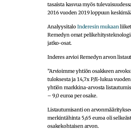
tasaista kasvua myös tulevaisuudes
2016 vuoden 2019 loppuun keskimäär
Analyysitalo
Inderesin mukaan
liike
Remedyn omat pelikehitysteknologia
jatko-osat.
Inderes arvioi Remedyn arvon lista
”Arvioimme yhtiön osakkeen arvoksi
tuloksesta ja 14,7x P/E-lukua vuoden
yhtiön markkina-arvosta listautumis
– 9,0 euroa per osake.
Listautumisanti on arvonmääritykseem
merkintähinta 5,65 euroa oli selkeäst
osakekohtaisen arvon.