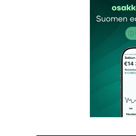
Kommentti
*
Nimesi tai nimimerkkisi
*
Tilaa SalkunRakentajan uutiskirje
Lähetä kommentti