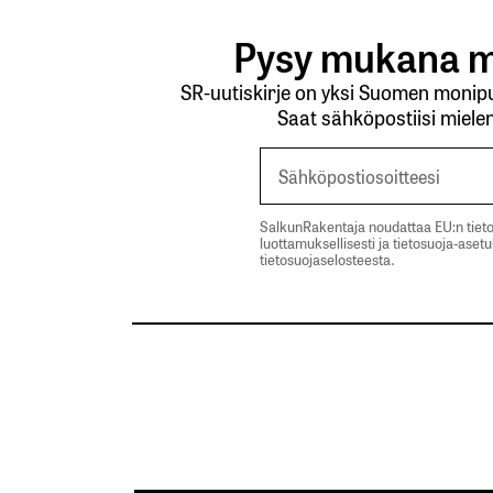
Pysy mukana m
SR-uutiskirje on yksi Suomen monipuo
Saat sähköpostiisi mielen
SalkunRakentaja noudattaa EU:n tieto
luottamuksellisesti ja tietosuoja-aset
tietosuojaselosteesta.