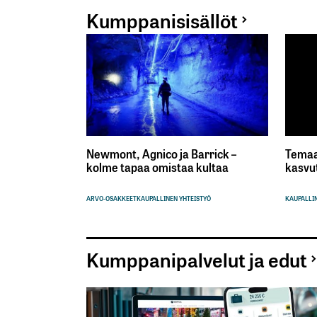
Kumppanisisällöt
Newmont, Agnico ja Barrick –
Temaa
kolme tapaa omistaa kultaa
kasvu
ARVO-OSAKKEET
KAUPALLINEN YHTEISTYÖ
KAUPALLIN
Kumppanipalvelut ja edut