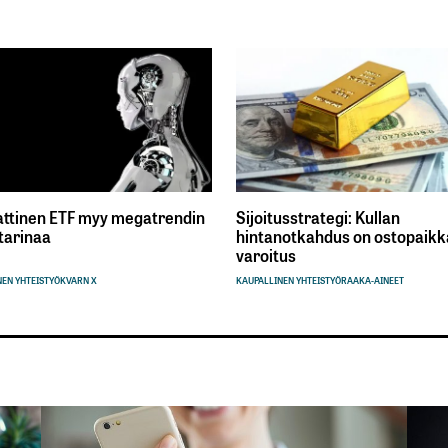
ttinen ETF myy megatrendin
Sijoitusstrategi: Kullan
tarinaa
hintanotkahdus on ostopaikka
varoitus
EN YHTEISTYÖ
KVARN X
KAUPALLINEN YHTEISTYÖ
RAAKA-AINEET