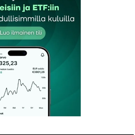
Sähköpostiosoitteesi
*