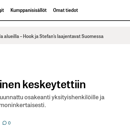
it
Kumppanisisällöt
Omat tiedot
la alueilla – Hook ja Stefan’s laajentavat Suomessa
nen keskeytettiin
unnattu osakeanti yksityishenkilöille ja
 moninkertaisesti.
0