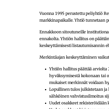
Vuonna 1995 perustettu peliyhtiö Re
markkinapaikalle. Yhtiö tunnetaan p
Ennakkoon sitoutuneille institutionaal
ennakolta. Yhtiön hallitus on päättä
keskeyttämisesti listautumisannin e
Merkintäajan keskeyttäminen vaikutt
Yhtiön hallitus päättää arviol
hyväksymisestä kokonaan tai o
mukaiset merkinnät voidaan h
Lopullinen tulos julkistetaan j
sähköinen vahvistusilmoitus sijo
Uudet osakkeet rekisteröidään k