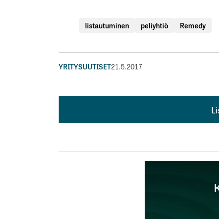
listautuminen
peliyhtiö
Remedy
YRITYSUUTISET
21.5.2017
L
L
kirj
Sähköpostiosoitettasi ei julkaista.
Pakollis