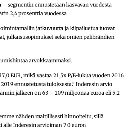
sa – segmentin ennustetaan kasvavan vuodesta
in 2,4 prosenttia vuodessa.
toimintamallin jatkuvuutta ja kilpailuetua tuovat
t, julkaisusopimukset sekä omien pelibrändien
utumishintaa arvokkaammaksi.
 7,0 EUR, mikä vastaa 21,5x P/E-lukua vuoden 2016
 2019 ennustetusta tuloksesta.” Inderesin arvio
annin jälkeen on 63 – 109 miljoonaa euroa eli 5,2
me nähden maltillisesti hinnoiteltu, sillä
i alle Inderesin arvioiman 7,0 euron