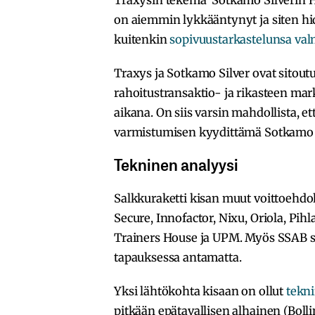
Traxysin tekemä Sotkamo Silverin H
on aiemmin lykkääntynyt ja siten hi
kuitenkin
sopivuustarkastelunsa valm
Traxys ja Sotkamo Silver ovat sitout
rahoitustransaktio- ja rikasteen ma
aikana. On siis varsin mahdollista, 
varmistumisen kyydittämä Sotkamo S
Tekninen analyysi
Salkkuraketti kisan muut voittoehdok
Secure, Innofactor, Nixu, Oriola, Pihl
Trainers House ja UPM. Myös SSAB sa
tapauksessa antamatta.
Yksi lähtökohta kisaan on ollut
tekn
pitkään epätavallisen alhainen (Boll