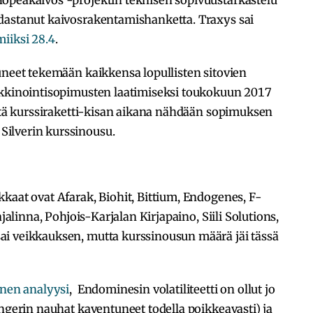
opeakaivos -projektin teknisen sopivuustarkastelu
dastanut kaivosrakentamishanketta. Traxys sai
iiksi 28.4
.
uneet tekemään kaikkensa lopullisten sitovien
rkkinointisopimusten laatimiseksi toukokuun 2017
että kurssiraketti-kisan aikana nähdään sopimuksen
ilverin kurssinousu.
kaat ovat Afarak, Biohit, Bittium, Endogenes, F-
ajalinna, Pohjois-Karjalan Kirjapaino, Siili Solutions,
i veikkauksen, mutta kurssinousun määrä jäi tässä
inen analyysi
, Endominesin volatiliteetti on ollut jo
ingerin nauhat kaventuneet todella poikkeavasti) ja