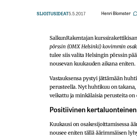
Henri Blomster
SIJOITUSIDEAT
5.5.2017
SalkunRakentajan kurssirakettikisa
pörssin (OMX Helsinki) kovimmin osak
tulee siis valita Helsingin pörssin pä
nousevan kuukauden aikana eniten.
Vastauksensa pystyi jättämään huhti
perusteella. Nyt huhtikuu on takana,
veikattu ja minkälaisia perusteita on e
Positiivinen kertaluonteine
Kuukausi on osakesijoittamisessa äär
nousee eniten tällä äärimmäisen lyhy