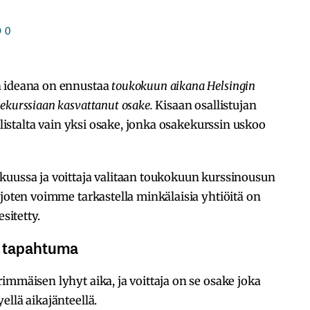
0
n ideana on ennustaa
toukokuun aikana Helsingin
ekurssiaan kasvattanut osake.
Kisaan osallistujan
älistalta vain yksi osake, jonka osakekurssin uskoo
kuussa ja voittaja valitaan toukokuun kurssinousun
 joten voimme tarkastella minkälaisia yhtiöitä on
sitetty.
n tapahtuma
immäisen lyhyt aika, ja voittaja on se osake joka
ellä aikajänteellä.