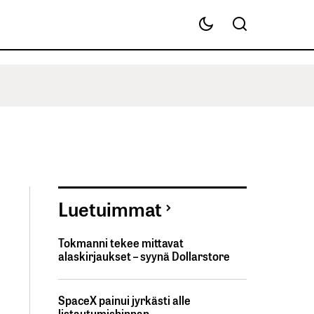
Luetuimmat
Tokmanni tekee mittavat
alaskirjaukset – syynä Dollarstore
SpaceX painui jyrkästi alle
listautumishinnan