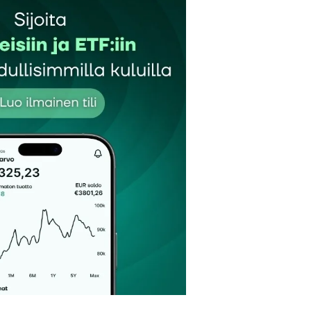
et kentät on merkitty
*
Sähköpostiosoitteesi
*