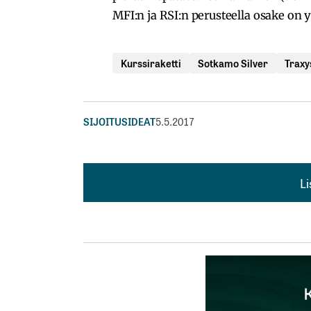
MFI:n ja RSI:n perusteella osake on 
Kurssiraketti
Sotkamo Silver
Traxy
SIJOITUSIDEAT
5.5.2017
L
L
kirj