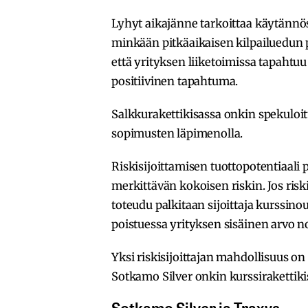
Lyhyt aikajänne tarkoittaa käytännöss
minkään pitkäaikaisen kilpailuedun pe
että yrityksen liiketoimissa tapahtu
positiivinen tapahtuma.
Salkkurakettikisassa onkin spekuloitu
sopimusten läpimenolla.
Riskisijoittamisen tuottopotentiaali 
merkittävän kokoisen riskin. Jos riski 
toteudu palkitaan sijoittaja kurssinou
poistuessa yrityksen sisäinen arvo n
Yksi riskisijoittajan mahdollisuus 
Sotkamo Silver onkin kurssirakettiki
Sotkamo Silver ja Traxys