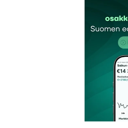
Sähköpostiosoitettasi ei julkaista.
Pakollis
Kommentti
*
Nimesi tai nimimerkkisi
*
Tilaa SalkunRakentajan uutiskirje
Lähetä kommentti