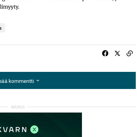
ylimyyty.
s
isää kommentti
isää kommentti
autua sisään
rekisteröityä