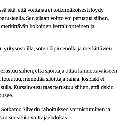
ä sitä, että voittajaa ei todennäköisesti löydy
rusteella. Sen sijaan voitto voi perustua siihen,
u merkittävän kokoinen kertaluonteinen ja
 yritysostoilla, soten läpimenolla ja merkittävien
perustuu siihen, että sijoittaja ottaa kannettavakseen
toteutuu, menettää sijoittaja rahaa. Jos riski ei
sulla. Kurssinousu taas perustuu siihen, että riskin
ousee.
on Sotkamo Silverin rahoituksen varmistuminen ja
san suosituin voittajaehdokas.