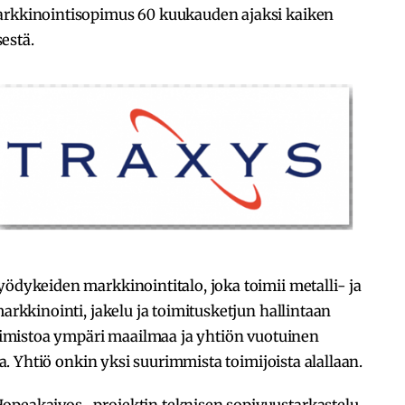
markkinointisopimus 60 kuukauden ajaksi kaiken
estä.
yödykeiden markkinointitalo, joka toimii metalli- ja
markkinointi, jakelu ja toimitusketjun hallintaan
 toimistoa ympäri maailmaa ja yhtiön vuotuinen
ria. Yhtiö onkin yksi suurimmista toimijoista alallaan.