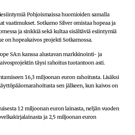
iesiintymiä Pohjoismaissa huomioiden samalla
t vaatimukset. Sotkamo Silver omistaa hopeaa ja
omessa ja sinkkiä sekä kultaa sisältäviä esiintymiä
ke on hopeakaivos projekti Sotkamossa.
ope SA:n kanssa alustavan markkinointi- ja
aivosprojektin täysi rahoitus tuotantoon asti.
tamiseen 16,3 miljoonan euron rahoitusta. Lisäksi
käyttöpääomarahoitusta sen jälkeen, kun kaivos on
isesta 12 miljoonan euron lainasta, neljän vuoden
ovelkakirjalainasta ja 2,5 miljoonan euron