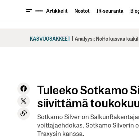
Artikkelit
Nostot
IR-seuranta
Blog
|
KASVUOSAKKEET
Analyysi: NoHo kasvaa kaikil
Tuleeko Sotkamo Si
siivittämä toukokuu
Sotkamo Silver on SalkunRakentajan
voittajaehdokas. Sotkamo Silverin
Traxysin kanssa.