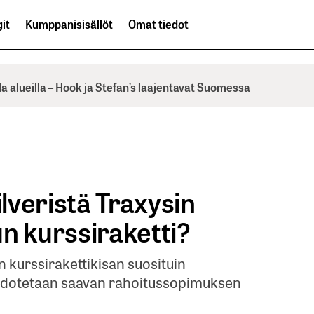
it
Kumppanisisällöt
Omat tiedot
la alueilla – Hook ja Stefan’s laajentavat Suomessa
lveristä Traxysin
n kurssiraketti?
 kurssirakettikisan suosituin
 odotetaan saavan rahoitussopimuksen