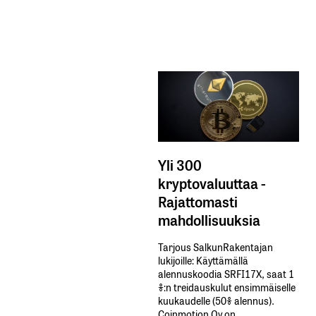
Yli 300
kryptovaluuttaa -
Rajattomasti
mahdollisuuksia
Tarjous SalkunRakentajan
lukijoille: Käyttämällä​ ​
alennuskoodia​ ​SRFI17X,​ ​saat​ ​1
%:n treidauskulut​ ​ensimmäiselle​ ​
kuukaudelle​ ​(50%​ ​alennus).
Coinmotion Oy on