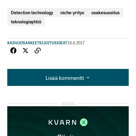
Detection technology
niche-yritys
osakesuositus
teknologiayhtiö
KASVUOSAKKEET
SIJOITUSIDEAT
16.6.2017
Lisää kommentti
Lisää kommentti
kirjautua
sisään
rekisteröityä