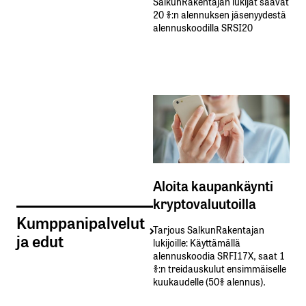
SalkunRakentajan lukijat saavat
20 %:n alennuksen jäsenyydestä
alennuskoodilla SRSI20
Aloita kaupankäynti
kryptovaluutoilla
Kumppanipalvelut
Tarjous SalkunRakentajan
ja edut
lukijoille: Käyttämällä​ ​
alennuskoodia​ ​SRFI17X,​ ​saat​ ​1
%:n treidauskulut​ ​ensimmäiselle​ ​
kuukaudelle​ ​(50%​ ​alennus).