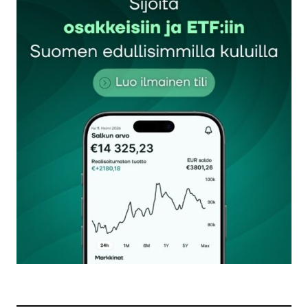
Sähköpostiosoitettasi ei julkaista.
Pakolliset
kentät on merkitty
*
Kommentti
*
Nimesi tai nimimerkkisi
*
Sähköpostiosoitteesi
*
Tilaa SalkunRakentajan uutiskirje