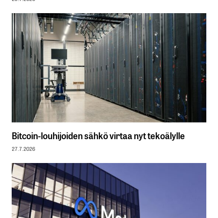
Bitcoin-louhijoiden sähkö virtaa nyt tekoälylle
27.7.2026