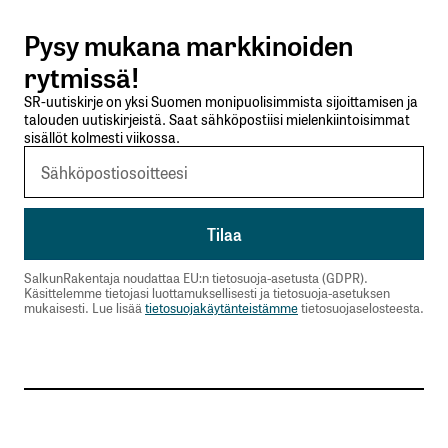
Pysy mukana markkinoiden
Lähetä kommentti
rytmissä!
SR-uutiskirje on yksi Suomen monipuolisimmista sijoittamisen ja
talouden uutiskirjeistä. Saat sähköpostiisi mielenkiintoisimmat
sisällöt kolmesti viikossa.
SalkunRakentaja noudattaa EU:n tietosuoja-asetusta (GDPR).
Käsittelemme tietojasi luottamuksellisesti ja tietosuoja-asetuksen
mukaisesti. Lue lisää
tietosuojakäytänteistämme
tietosuojaselosteesta.