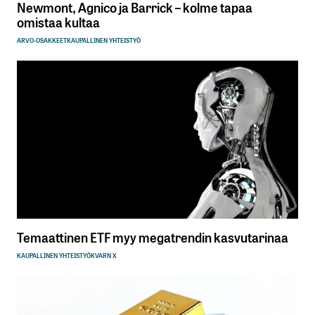
Newmont, Agnico ja Barrick – kolme tapaa
omistaa kultaa
ARVO-OSAKKEET
KAUPALLINEN YHTEISTYÖ
Temaattinen ETF myy megatrendin kasvutarinaa
KAUPALLINEN YHTEISTYÖ
KVARN X