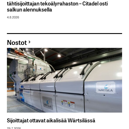
tähtisijoittajan tekoälyrahaston – Citadel osti
salkun alennuksella
4.8.2026
Nostot
Sijoittajat ottavat aikalisää Wärtsilässä
29.7.2026