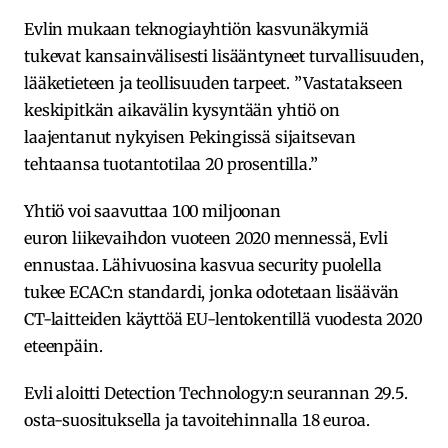
Evlin mukaan teknogiayhtiön kasvunäkymiä
tukevat kansainvälisesti lisääntyneet turvallisuuden,
lääketieteen ja teollisuuden tarpeet. ”Vastatakseen
keskipitkän aikavälin kysyntään yhtiö on
laajentanut nykyisen Pekingissä sijaitsevan
tehtaansa tuotantotilaa 20 prosentilla.”
Yhtiö voi saavuttaa 100 miljoonan
euron liikevaihdon vuoteen 2020 mennessä, Evli
ennustaa. Lähivuosina kasvua security puolella
tukee ECAC:n standardi, jonka odotetaan lisäävän
CT-laitteiden käyttöä EU-lentokentillä vuodesta 2020
eteenpäin.
Evli aloitti Detection Technology:n seurannan 29.5.
osta-suosituksella ja tavoitehinnalla 18 euroa.