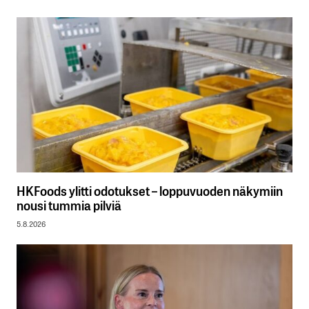
HKFoods ylitti odotukset – loppuvuoden näkymiin
nousi tummia pilviä
5.8.2026