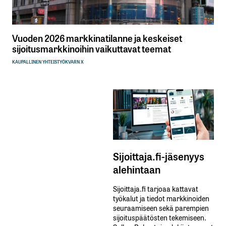
Vuoden 2026 markkinatilanne ja keskeiset
sijoitusmarkkinoihin vaikuttavat teemat
KAUPALLINEN YHTEISTYÖ
KVARN X
Sijoittaja.fi-jäsenyys
alehintaan
Sijoittaja.fi tarjoaa kattavat
työkalut ja tiedot markkinoiden
seuraamiseen sekä parempien
sijoituspäätösten tekemiseen.