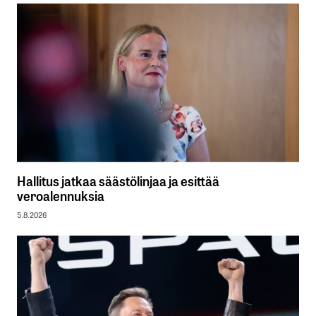
Hallitus jatkaa säästölinjaa ja esittää
veroalennuksia
5.8.2026