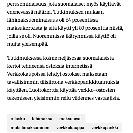
perusominaisuus, jota suomalaiset myös käyttävät
enenevässä määrin. Tutkimuksen mukaan
lähimaksuominaisuus oli 64 prosentissa
maksukorteista ja sitä käytti yli 80 prosenttia niistä,
joilla se oli. Nuoremmissa ikäryhmissä käyttö oli
muita yleisempää.
Tutkimuksessa kolme neljäsosaa suomalaisista
kertoi tehneensä ostoksia internetissä.
Verkkokaupoissa tehdyt ostokset maksetaan
tavallisimmin tilisiirtona verkkopankkitunnuksia
käyttäen. Luottokorttia käyttää verkko-ostosten
tekemiseen yleisimmin reilu viidennes vastaajista.
e-lasku
lähimaksu
maksutavat
mobiilimaksaminen
verkkokauppa
verkkopankki