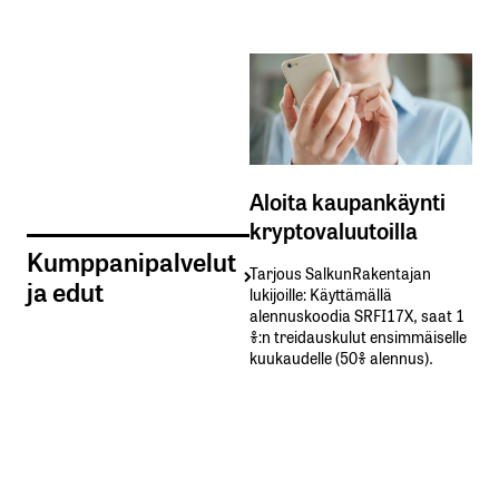
Aloita kaupankäynti
kryptovaluutoilla
Kumppanipalvelut
Tarjous SalkunRakentajan
ja edut
lukijoille: Käyttämällä​ ​
alennuskoodia​ ​SRFI17X,​ ​saat​ ​1
%:n treidauskulut​ ​ensimmäiselle​ ​
kuukaudelle​ ​(50%​ ​alennus).