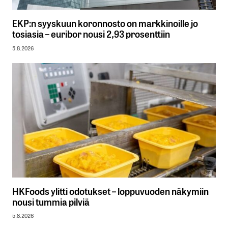
EKP:n syyskuun koronnosto on markkinoille jo
tosiasia – euribor nousi 2,93 prosenttiin
5.8.2026
HKFoods ylitti odotukset – loppuvuoden näkymiin
nousi tummia pilviä
5.8.2026