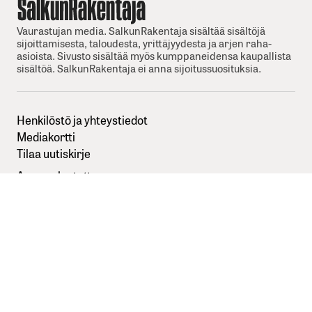
Vaurastujan media. SalkunRakentaja sisältää sisältöjä
sijoittamisesta, taloudesta, yrittäjyydesta ja arjen raha-
asioista. Sivusto sisältää myös kumppaneidensa kaupallista
sisältöä. SalkunRakentaja ei anna sijoitussuosituksia.
Henkilöstö ja yhteystiedot
Mediakortti
Tilaa uutiskirje
Anna palautetta
Sisällöntuottajaksi SalkunRakentajaan
Kuvapankkikuvat:
Depositphotos
Seuraa meitä somessa