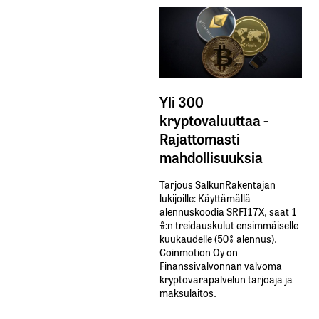
Yli 300
kryptovaluuttaa -
Rajattomasti
mahdollisuuksia
Tarjous SalkunRakentajan
lukijoille: Käyttämällä​ ​
alennuskoodia​ ​SRFI17X,​ ​saat​ ​1
%:n treidauskulut​ ​ensimmäiselle​ ​
kuukaudelle​ ​(50%​ ​alennus).
Coinmotion Oy on
Finanssivalvonnan valvoma
kryptovarapalvelun tarjoaja ja
maksulaitos.