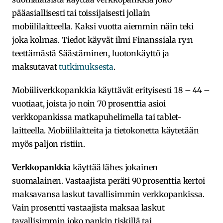
pääasiallisesti tai toissijaisesti jollain
mobiililaitteella. Kaksi vuotta aiemmin näin teki
joka kolmas. Tiedot käyvät ilmi Finanssiala ry:n
teettämästä Säästäminen, luotonkäyttö ja
maksutavat
tutkimuksesta
.
​Mobiiliverkkopankkia käyttävät erityisesti 18 – 44 –
vuotiaat, joista jo noin 70 prosenttia asioi
verkkopankissa matkapuhelimella tai tablet-
laitteella. Mobiililaitteita ja tietokonetta käytetään
myös paljon ristiin.
Verkkopankkia
käyttää lähes jokainen
suomalainen. Vastaajista peräti 90 prosenttia kertoi
maksavansa laskut tavallisimmin verkkopankissa.
Vain prosentti vastaajista maksaa laskut
tavallisimmin joko pankin tiskillä tai