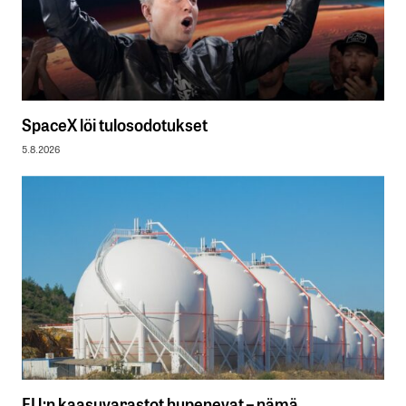
SpaceX löi tulosodotukset
5.8.2026
EU:n kaasuvarastot hupenevat – nämä