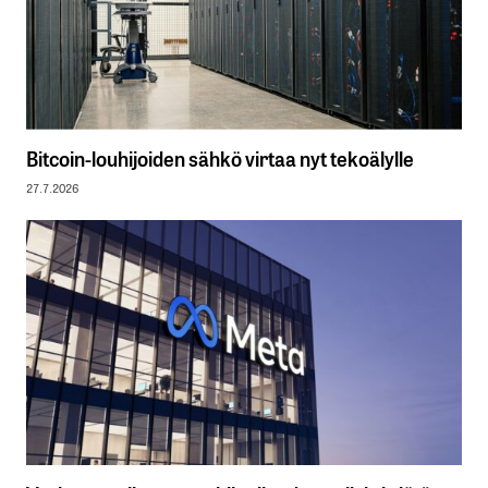
Bitcoin-louhijoiden sähkö virtaa nyt tekoälylle
27.7.2026