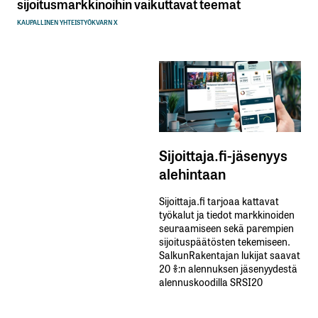
sijoitusmarkkinoihin vaikuttavat teemat
KAUPALLINEN YHTEISTYÖ
KVARN X
Sijoittaja.fi-jäsenyys
alehintaan
Sijoittaja.fi tarjoaa kattavat
työkalut ja tiedot markkinoiden
seuraamiseen sekä parempien
sijoituspäätösten tekemiseen.
SalkunRakentajan lukijat saavat
20 %:n alennuksen jäsenyydestä
alennuskoodilla SRSI20