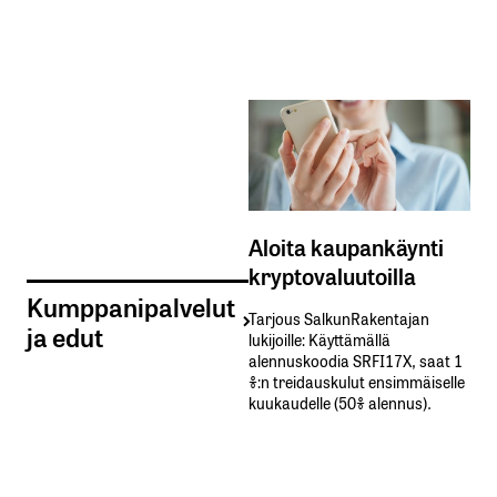
Aloita kaupankäynti
kryptovaluutoilla
Kumppanipalvelut
Tarjous SalkunRakentajan
ja edut
lukijoille: Käyttämällä​ ​
alennuskoodia​ ​SRFI17X,​ ​saat​ ​1
%:n treidauskulut​ ​ensimmäiselle​ ​
kuukaudelle​ ​(50%​ ​alennus).