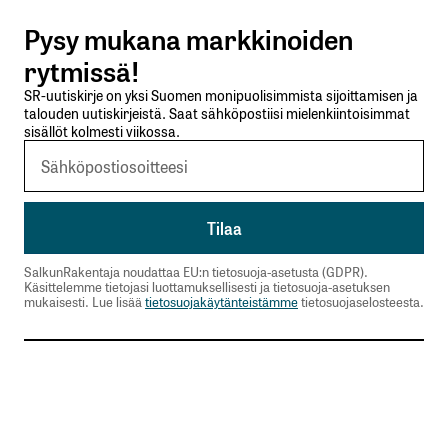
Pysy mukana markkinoiden
Lähetä kommentti
rytmissä!
SR-uutiskirje on yksi Suomen monipuolisimmista sijoittamisen ja
talouden uutiskirjeistä. Saat sähköpostiisi mielenkiintoisimmat
sisällöt kolmesti viikossa.
SalkunRakentaja noudattaa EU:n tietosuoja-asetusta (GDPR).
Käsittelemme tietojasi luottamuksellisesti ja tietosuoja-asetuksen
mukaisesti. Lue lisää
tietosuojakäytänteistämme
tietosuojaselosteesta.