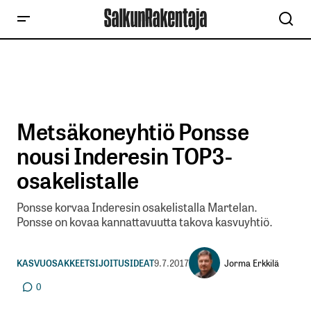
Metsäkoneyhtiö Ponsse
nousi Inderesin TOP3-
osakelistalle
Ponsse korvaa Inderesin osakelistalla Martelan.
Ponsse on kovaa kannattavuutta takova kasvuyhtiö.
Jorma Erkkilä
KASVUOSAKKEET
SIJOITUSIDEAT
9.7.2017
0