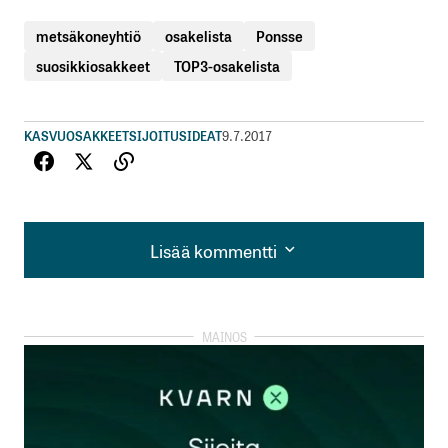
metsäkoneyhtiö
osakelista
Ponsse
suosikkiosakkeet
TOP3-osakelista
KASVUOSAKKEET
SIJOITUSIDEAT
9.7.2017
Lisää kommentti
Lisää kommentti
kirjautua
sisään
rekisteröityä