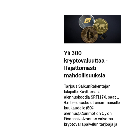
Yli 300
kryptovaluuttaa -
Rajattomasti
mahdollisuuksia
Tarjous SalkunRakentajan
lukijoille: Käyttämällä​ ​
alennuskoodia​ ​SRFI17X,​ ​saat​ ​1
%:n treidauskulut​ ​ensimmäiselle​ ​
kuukaudelle​ ​(50%​ ​
alennus).Coinmotion Oy on
Finanssivalvonnan valvoma
kryptovarapalvelun tarjoaja ja