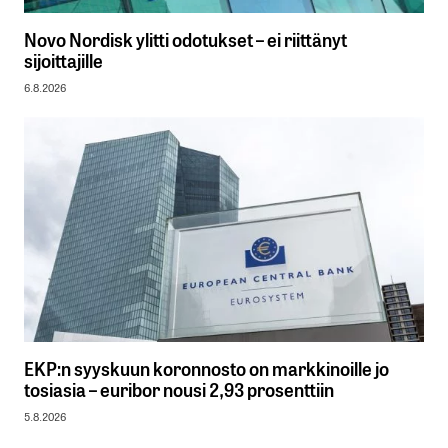
Novo Nordisk ylitti odotukset – ei riittänyt
sijoittajille
6.8.2026
EKP:n syyskuun koronnosto on markkinoille jo
tosiasia – euribor nousi 2,93 prosenttiin
5.8.2026