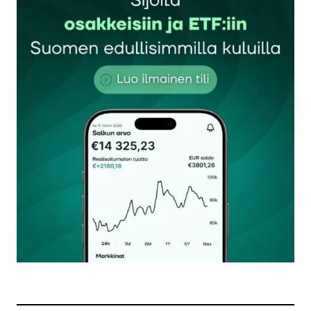
Sähköpostiosoitettasi ei julkaista.
Pakolliset
kentät on merkitty
*
Kommentti
*
Nimesi tai nimimerkkisi
*
Sähköpostiosoitteesi
*
Tilaa SalkunRakentajan uutiskirje