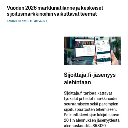
Vuoden 2026 markkinatilanne ja keskeiset
sijoitusmarkkinoihin vaikuttavat teemat
KAUPALLINEN YHTEISTYÖ
KVARN X
Sijoittaja.fi-jäsenyys
alehintaan
Sijoittaja.fi tarjoaa kattavat
työkalut ja tiedot markkinoiden
seuraamiseen sekä parempien
sijoituspäätösten tekemiseen.
SalkunRakentajan lukijat saavat
20 %:n alennuksen jäsenyydestä
alennuskoodilla SRSI20