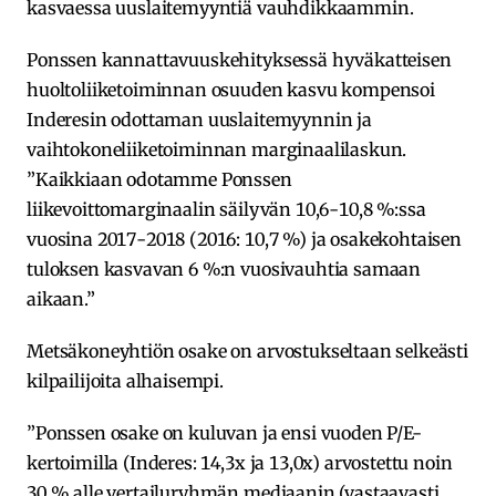
kasvaessa uuslaitemyyntiä vauhdikkaammin.
Ponssen kannattavuuskehityksessä hyväkatteisen
huoltoliiketoiminnan osuuden kasvu kompensoi
Inderesin odottaman uuslaitemyynnin ja
vaihtokoneliiketoiminnan marginaalilaskun.
”Kaikkiaan odotamme Ponssen
liikevoittomarginaalin säilyvän 10,6-10,8 %:ssa
vuosina 2017-2018 (2016: 10,7 %) ja osakekohtaisen
tuloksen kasvavan 6 %:n vuosivauhtia samaan
aikaan.”
Metsäkoneyhtiön osake on arvostukseltaan selkeästi
kilpailijoita alhaisempi.
”Ponssen osake on kuluvan ja ensi vuoden P/E-
kertoimilla (Inderes: 14,3x ja 13,0x) arvostettu noin
30 % alle vertailuryhmän mediaanin (vastaavasti