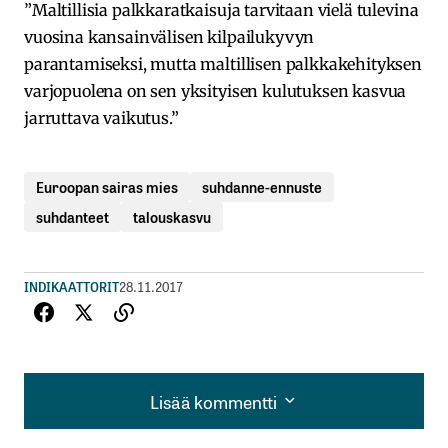
”Maltillisia palkkaratkaisuja tarvitaan vielä tulevina
vuosina kansainvälisen kilpailukyvyn
parantamiseksi, mutta maltillisen palkkakehityksen
varjopuolena on sen yksityisen kulutuksen kasvua
jarruttava vaikutus.”
Euroopan sairas mies
suhdanne-ennuste
suhdanteet
talouskasvu
INDIKAATTORIT
28.11.2017
Lisää kommentti
Lisää kommentti