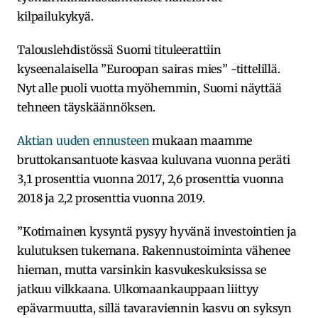
kilpailukykyä.
Talouslehdistössä Suomi tituleerattiin
kyseenalaisella ”Euroopan sairas mies” -tittelillä.
Nyt alle puoli vuotta myöhemmin, Suomi näyttää
tehneen täyskäännöksen.
Aktian uuden ennusteen
mukaan maamme
bruttokansantuote kasvaa kuluvana vuonna peräti
3,1 prosenttia vuonna 2017, 2,6 prosenttia vuonna
2018 ja 2,2 prosenttia vuonna 2019.
”Kotimainen kysyntä pysyy hyvänä investointien ja
kulutuksen tukemana. Rakennustoiminta vähenee
hieman, mutta varsinkin kasvukeskuksissa se
jatkuu vilkkaana. Ulkomaankauppaan liittyy
epävarmuutta, sillä tavaraviennin kasvu on syksyn