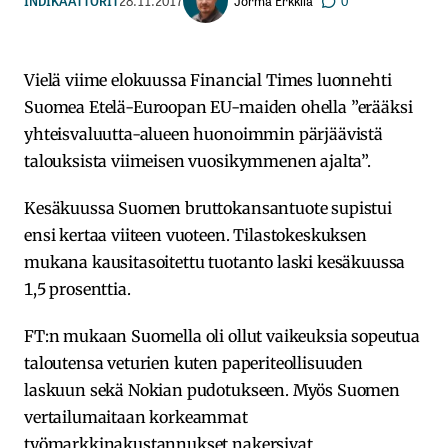
Jorma Erkkilä
INDIKAATTORIT
28.11.2017
0
Vielä viime elokuussa Financial Times luonnehti
Suomea Etelä-Euroopan EU-maiden ohella ”erääksi
yhteisvaluutta-alueen huonoimmin pärjäävistä
talouksista viimeisen vuosikymmenen ajalta”.
Kesäkuussa Suomen bruttokansantuote supistui
ensi kertaa viiteen vuoteen. Tilastokeskuksen
mukana kausitasoitettu tuotanto laski kesäkuussa
1,5 prosenttia.
FT:n mukaan Suomella oli ollut vaikeuksia sopeutua
taloutensa veturien kuten paperiteollisuuden
laskuun sekä Nokian pudotukseen. Myös Suomen
vertailumaitaan korkeammat
työmarkkinakustannukset nakersivat