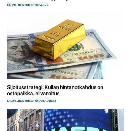
KAUPALLINEN YHTEISTYÖ
KVARN X
Sijoitusstrategi: Kullan hintanotkahdus on
ostopaikka, ei varoitus
KAUPALLINEN YHTEISTYÖ
RAAKA-AINEET