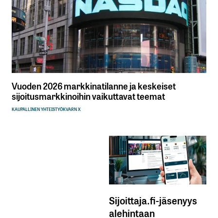
Vuoden 2026 markkinatilanne ja keskeiset
sijoitusmarkkinoihin vaikuttavat teemat
KAUPALLINEN YHTEISTYÖ
KVARN X
Sijoittaja.fi-jäsenyys
alehintaan