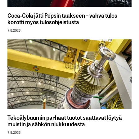
Coca-Cola jätti Pepsin taakseen – vahva tulos
korotti myös tulosohjeistusta
7.8.2026
Tekoälybuumin parhaat tuotot saattavat löytyä
muistin ja sähkön niukkuudesta
7.8.2026