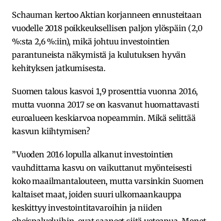
Schauman kertoo Aktian korjanneen ennusteitaan
vuodelle 2018 poikkeuksellisen paljon ylöspäin (2,0
%:sta 2,6 %:iin), mikä johtuu investointien
parantuneista näkymistä ja kulutuksen hyvän
kehityksen jatkumisesta.
Suomen talous kasvoi 1,9 prosenttia vuonna 2016,
mutta vuonna 2017 se on kasvanut huomattavasti
euroalueen keskiarvoa nopeammin. Mikä selittää
kasvun kiihtymisen?
”Vuoden 2016 lopulla alkanut investointien
vauhdittama kasvu on vaikuttanut myönteisesti
koko maailmantalouteen, mutta varsinkin Suomen
kaltaiset maat, joiden suuri ulkomaankauppa
keskittyy investointitavaroihin ja niiden
oheispalveluihin, ovat saaneet siitä vetoapua. Monet