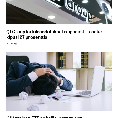
Qt Group löi tulosodotukset reippaasti – osake
kipusi 27 prosenttia
7.8.2026