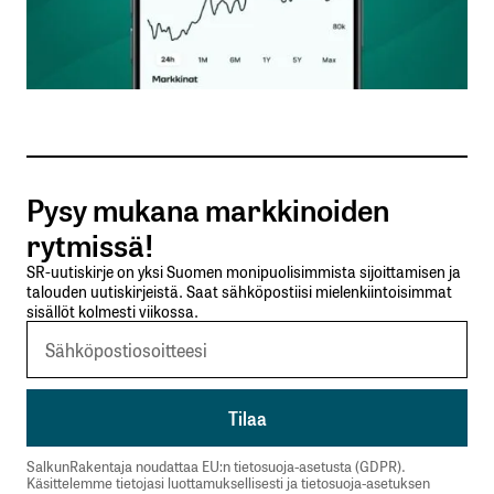
Nimesi tai nimimerkkisi
*
Sähköpostiosoitteesi
*
Tilaa SalkunRakentajan uutiskirje
Pysy mukana markkinoiden
Lähetä kommentti
rytmissä!
SR-uutiskirje on yksi Suomen monipuolisimmista sijoittamisen ja
talouden uutiskirjeistä. Saat sähköpostiisi mielenkiintoisimmat
sisällöt kolmesti viikossa.
SalkunRakentaja noudattaa EU:n tietosuoja-asetusta (GDPR).
Käsittelemme tietojasi luottamuksellisesti ja tietosuoja-asetuksen