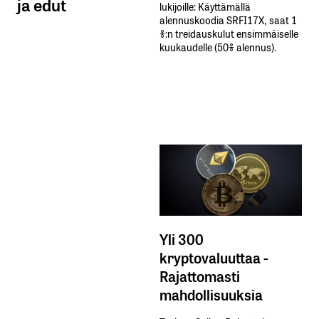
ja edut
lukijoille: Käyttämällä​ ​
alennuskoodia​ ​SRFI17X,​ ​saat​ ​1
%:n treidauskulut​ ​ensimmäiselle​ ​
kuukaudelle​ ​(50%​ ​alennus).
Yli 300
kryptovaluuttaa -
Rajattomasti
mahdollisuuksia