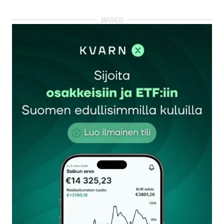
kirjautua
sisään
rekisteröityä
Sähköpostiosoitettasi ei julkaista.
Pakolliset
kentät on merkitty
*
Kommentti
*