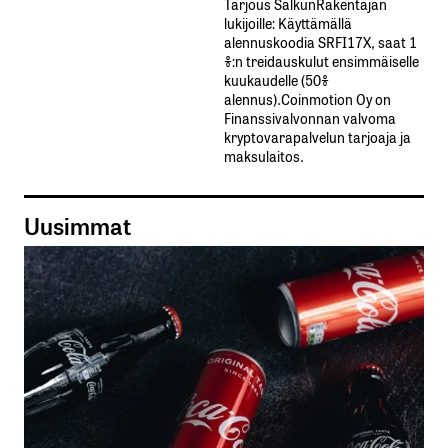
Tarjous SalkunRakentajan
lukijoille: Käyttämällä​ ​
alennuskoodia​ ​SRFI17X,​ ​saat​ ​1
%:n treidauskulut​ ​ensimmäiselle​ ​
kuukaudelle​ ​(50%​ ​
alennus).Coinmotion Oy on
Finanssivalvonnan valvoma
kryptovarapalvelun tarjoaja ja
maksulaitos.
Uusimmat