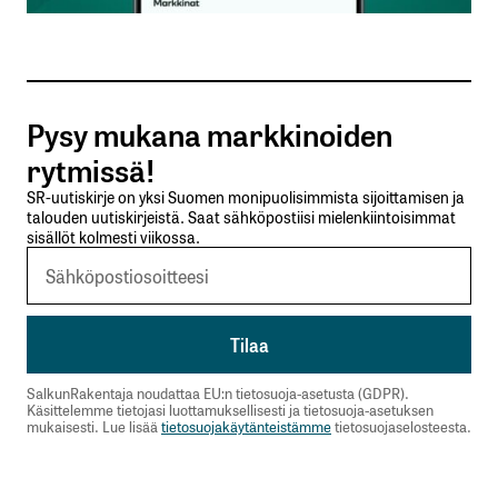
Sähköpostiosoitteesi
*
Tilaa SalkunRakentajan uutiskirje
Pysy mukana markkinoiden
Lähetä kommentti
rytmissä!
SR-uutiskirje on yksi Suomen monipuolisimmista sijoittamisen ja
talouden uutiskirjeistä. Saat sähköpostiisi mielenkiintoisimmat
sisällöt kolmesti viikossa.
SalkunRakentaja noudattaa EU:n tietosuoja-asetusta (GDPR).
Käsittelemme tietojasi luottamuksellisesti ja tietosuoja-asetuksen
mukaisesti. Lue lisää
tietosuojakäytänteistämme
tietosuojaselosteesta.