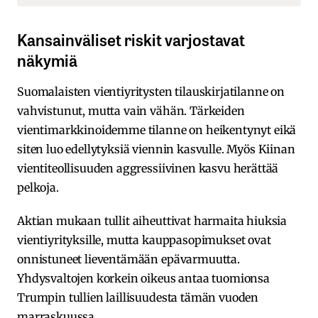
Kansainväliset riskit varjostavat
näkymiä
Suomalaisten vientiyritysten tilauskirjatilanne on
vahvistunut, mutta vain vähän. Tärkeiden
vientimarkkinoidemme tilanne on heikentynyt eikä
siten luo edellytyksiä viennin kasvulle. Myös Kiinan
vientiteollisuuden aggressiivinen kasvu herättää
pelkoja.
Aktian mukaan tullit aiheuttivat harmaita hiuksia
vientiyrityksille, mutta kauppasopimukset ovat
onnistuneet lieventämään epävarmuutta.
Yhdysvaltojen korkein oikeus antaa tuomionsa
Trumpin tullien laillisuudesta tämän vuoden
marraskuussa.