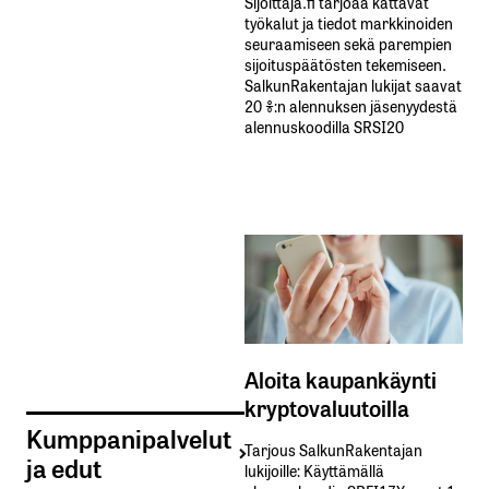
Sijoittaja.fi tarjoaa kattavat
työkalut ja tiedot markkinoiden
seuraamiseen sekä parempien
sijoituspäätösten tekemiseen.
SalkunRakentajan lukijat saavat
20 %:n alennuksen jäsenyydestä
alennuskoodilla SRSI20
Aloita kaupankäynti
kryptovaluutoilla
Kumppanipalvelut
Tarjous SalkunRakentajan
ja edut
lukijoille: Käyttämällä​ ​