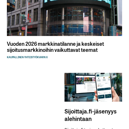
Vuoden 2026 markkinatilanne ja keskeiset
sijoitusmarkkinoihin vaikuttavat teemat
KAUPALLINEN YHTEISTYÖ
KVARN X
Sijoittaja.fi-jäsenyys
alehintaan