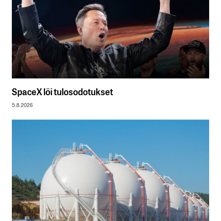
SpaceX löi tulosodotukset
5.8.2026