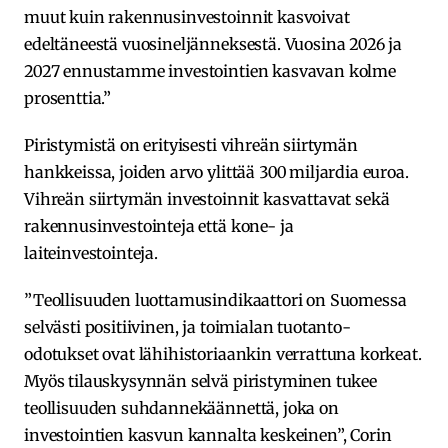
muut kuin rakennusinvestoinnit kasvoivat
edeltäneestä vuosineljänneksestä. Vuosina 2026 ja
2027 ennustamme investointien kasvavan kolme
prosenttia.”
Piristymistä on erityisesti vihreän siirtymän
hankkeissa, joiden arvo ylittää 300 miljardia euroa.
Vihreän siirtymän investoinnit kasvattavat sekä
rakennusinvestointeja että kone- ja
laiteinvestointeja.
”Teollisuuden luottamusindikaattori on Suomessa
selvästi positiivinen, ja toimialan tuotanto-
odotukset ovat lähihistoriaankin verrattuna korkeat.
Myös tilauskysynnän selvä piristyminen tukee
teollisuuden suhdannekäännettä, joka on
investointien kasvun kannalta keskeinen”, Corin