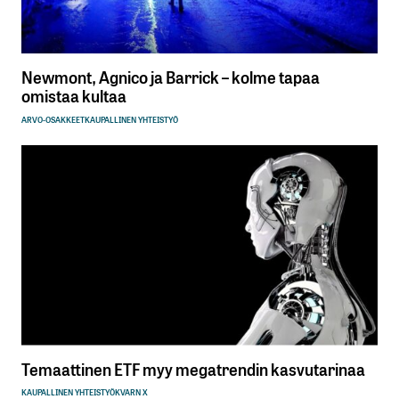
Newmont, Agnico ja Barrick – kolme tapaa
omistaa kultaa
ARVO-OSAKKEET
KAUPALLINEN YHTEISTYÖ
Temaattinen ETF myy megatrendin kasvutarinaa
KAUPALLINEN YHTEISTYÖ
KVARN X