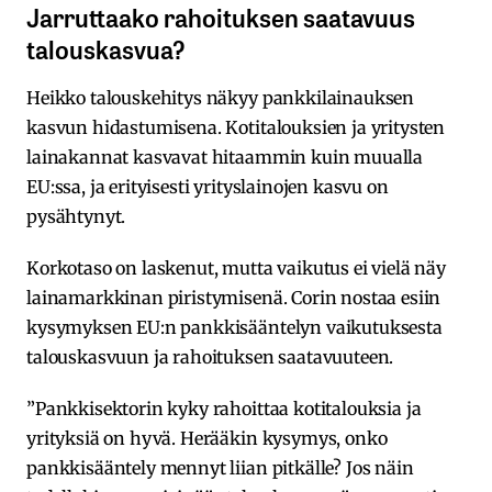
Jarruttaako rahoituksen saatavuus
talouskasvua?
Heikko talouskehitys näkyy pankkilainauksen
kasvun hidastumisena. Kotitalouksien ja yritysten
lainakannat kasvavat hitaammin kuin muualla
EU:ssa, ja erityisesti yrityslainojen kasvu on
pysähtynyt.
Korkotaso on laskenut, mutta vaikutus ei vielä näy
lainamarkkinan piristymisenä. Corin nostaa esiin
kysymyksen EU:n pankkisääntelyn vaikutuksesta
talouskasvuun ja rahoituksen saatavuuteen.
”Pankkisektorin kyky rahoittaa kotitalouksia ja
yrityksiä on hyvä. Herääkin kysymys, onko
pankkisääntely mennyt liian pitkälle? Jos näin