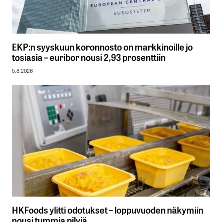
EKP:n syyskuun koronnosto on markkinoille jo
tosiasia – euribor nousi 2,93 prosenttiin
5.8.2026
HKFoods ylitti odotukset – loppuvuoden näkymiin
nousi tummia pilviä