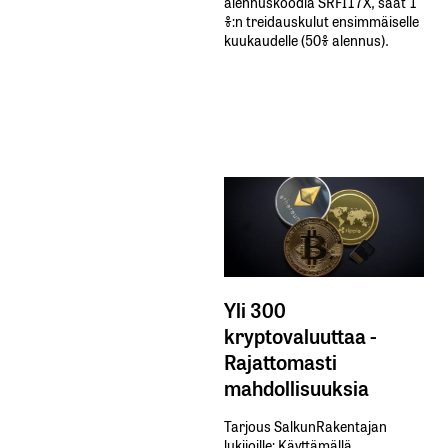
alennuskoodia​ ​SRFI17X,​ ​saat​ ​1
%:n treidauskulut​ ​ensimmäiselle​ ​
kuukaudelle​ ​(50%​ ​alennus).
Yli 300
kryptovaluuttaa -
Rajattomasti
mahdollisuuksia
Tarjous SalkunRakentajan
lukijoille: Käyttämällä​ ​