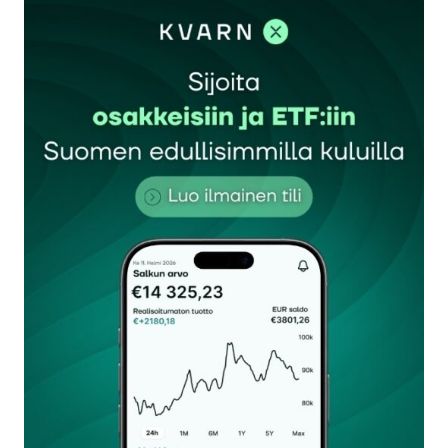
sisään
rekisteröityä
Sähköpostiosoitettasi ei julkaista.
Pakolliset
kentät on merkitty
*
Kommentti
*
Nimesi tai nimimerkkisi
*