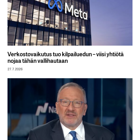
Verkostovaikutus tuo kilpailuedun – viisi yhtiötä
nojaa tähän vallihautaan
27.7.2026