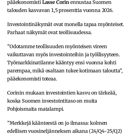
pääekonomisti
Lasse Corin
ennustaa Suomen
talouden kasvavan 1,5 prosenttia vuonna 2026.
Investointinäkymät ovat monella tapaa myönteiset.
Parhaat näkymät ovat teollisuudessa.
”Odotamme teollisuuden myönteisen vireen
vaikuttavan myös investointeihin ja työllisyyteen.
Työmarkkinatilanne kääntyy ensi vuonna kohti
parempaa, mikä osaltaan tukee kotimaan taloutta”,
pääekonomisti toteaa.
Corinin mukaan investointien kasvu on tärkeää,
koska Suomen investointitaso on muita
Pohjoismaita matalampi.
”Merkkejä käänteestä on jo ilmassa: kolmen
edellisen vuosineljänneksen aikana (24/Q4-25/Q2)