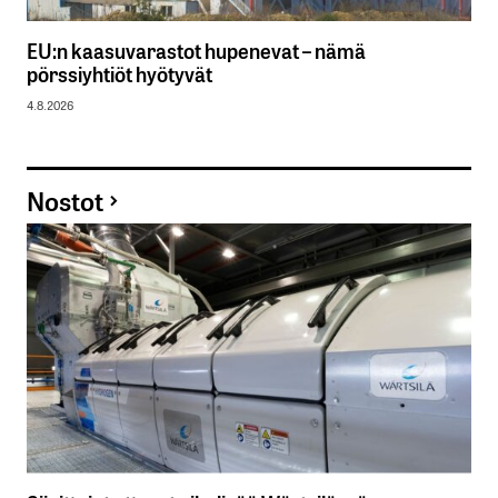
EU:n kaasuvarastot hupenevat – nämä
pörssiyhtiöt hyötyvät
4.8.2026
Nostot