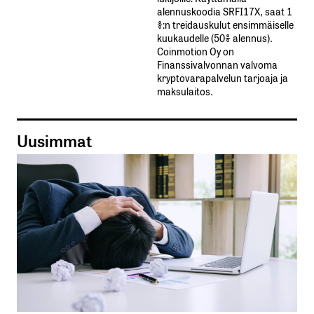
alennuskoodia​ ​SRFI17X,​ ​saat​ ​1
%:n treidauskulut​ ​ensimmäiselle​ ​
kuukaudelle​ ​(50%​ ​alennus).
Coinmotion Oy on
Finanssivalvonnan valvoma
kryptovarapalvelun tarjoaja ja
maksulaitos.
Uusimmat