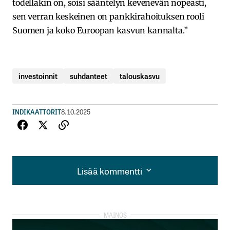
todellakin on, soisi sääntelyn kevenevän nopeasti,
sen verran keskeinen on pankkirahoituksen rooli
Suomen ja koko Euroopan kasvun kannalta.”
investoinnit
suhdanteet
talouskasvu
INDIKAATTORIT
8.10.2025
Lisää kommentti
Lisää kommentti
kirjautua