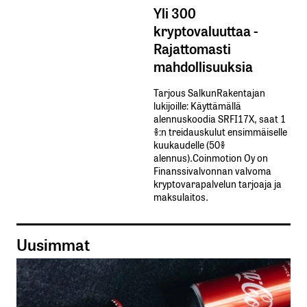
Yli 300
kryptovaluuttaa -
Rajattomasti
mahdollisuuksia
Tarjous SalkunRakentajan
lukijoille: Käyttämällä​ ​
alennuskoodia​ ​SRFI17X,​ ​saat​ ​1
%:n treidauskulut​ ​ensimmäiselle​ ​
kuukaudelle​ ​(50%​ ​
alennus).Coinmotion Oy on
Finanssivalvonnan valvoma
kryptovarapalvelun tarjoaja ja
maksulaitos.
Uusimmat