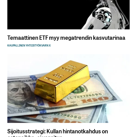
Temaattinen ETF myy megatrendin kasvutarinaa
KAUPALLINEN YHTEISTYÖ
KVARN X
Sijoitusstrategi: Kullan hintanotkahdus on