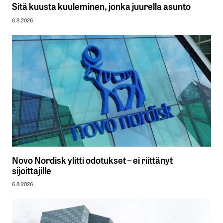
Sitä kuusta kuuleminen, jonka juurella asunto
6.8.2026
Novo Nordisk ylitti odotukset – ei riittänyt
sijoittajille
6.8.2026