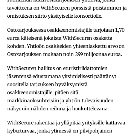
tavoitteena on WithSecuren pörssistä poistaminen ja
omistuksen siirto yksityiselle konsortiolle.
Ostotarjouksessa osakkeenomistajille tarjotaan 1,70
euroa käteisenä jokaista WithSecuren osaketta
kohden. Yhtioön osakkeiden yhteenlaskettu arvo on
Ostotarjouksen mukaan noin 299 miljoonaa euroa.
WithSecuren hallitus on eturistiriidattomien
jäsentensä edustamana yksimielisesti päättänyt
suositella tarjouksen hyväksymistä
osakkeenomistajille, pitäen sitä
markkinaolosuhteisiin ja yhtiön tulevaisuuden
näkymiin nähden reiluna ja houkuttelevana.
WithSecure rakentaa ja ylläpitää yrityksille kattavaa
kyberturvaa, jonka ytimessä on pilvipohjainen