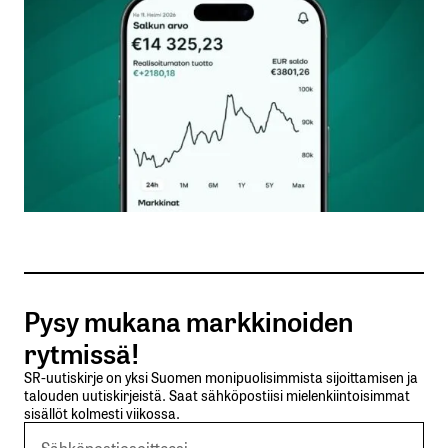
Kommentti
*
Nimesi tai nimimerkkisi
*
Sähköpostiosoitteesi
*
Tilaa SalkunRakentajan uutiskirje
Pysy mukana markkinoiden
Lähetä kommentti
rytmissä!
SR-uutiskirje on yksi Suomen monipuolisimmista sijoittamisen ja
talouden uutiskirjeistä. Saat sähköpostiisi mielenkiintoisimmat
sisällöt kolmesti viikossa.