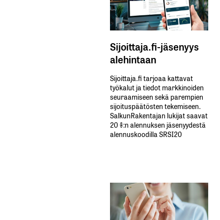
Sijoittaja.fi-jäsenyys
alehintaan
Sijoittaja.fi tarjoaa kattavat
työkalut ja tiedot markkinoiden
seuraamiseen sekä parempien
sijoituspäätösten tekemiseen.
SalkunRakentajan lukijat saavat
20 %:n alennuksen jäsenyydestä
alennuskoodilla SRSI20