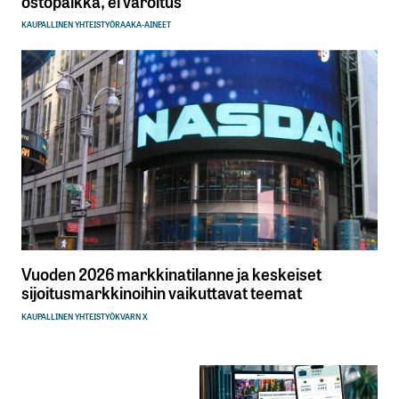
ostopaikka, ei varoitus
KAUPALLINEN YHTEISTYÖ
RAAKA-AINEET
Vuoden 2026 markkinatilanne ja keskeiset
sijoitusmarkkinoihin vaikuttavat teemat
KAUPALLINEN YHTEISTYÖ
KVARN X