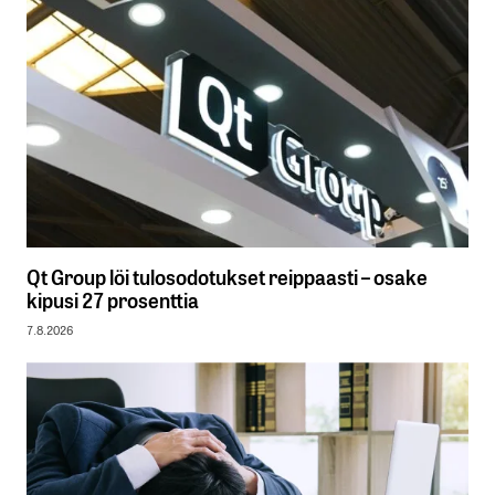
Qt Group löi tulosodotukset reippaasti – osake
kipusi 27 prosenttia
7.8.2026