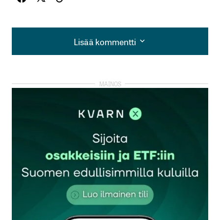
Lisää kommentti
Lisää kommentti
kirjautua
sisään
rekisteröityä
Sähköpostiosoitettasi ei julkaista.
Pakolliset
kentät on merkitty
*