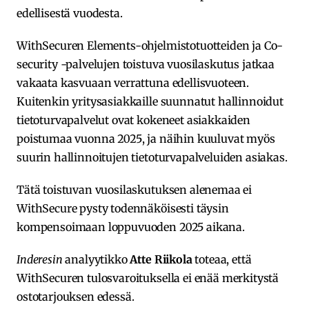
edellisestä vuodesta.
WithSecuren Elements-ohjelmistotuotteiden ja Co-
security -palvelujen toistuva vuosilaskutus jatkaa
vakaata kasvuaan verrattuna edellisvuoteen.
Kuitenkin yritysasiakkaille suunnatut hallinnoidut
tietoturvapalvelut ovat kokeneet asiakkaiden
poistumaa vuonna 2025, ja näihin kuuluvat myös
suurin hallinnoitujen tietoturvapalveluiden asiakas.
Tätä toistuvan vuosilaskutuksen alenemaa ei
WithSecure pysty todennäköisesti täysin
kompensoimaan loppuvuoden 2025 aikana.
Inderesin
analyytikko
Atte Riikola
toteaa, että
WithSecuren tulosvaroituksella ei enää merkitystä
ostotarjouksen edessä.