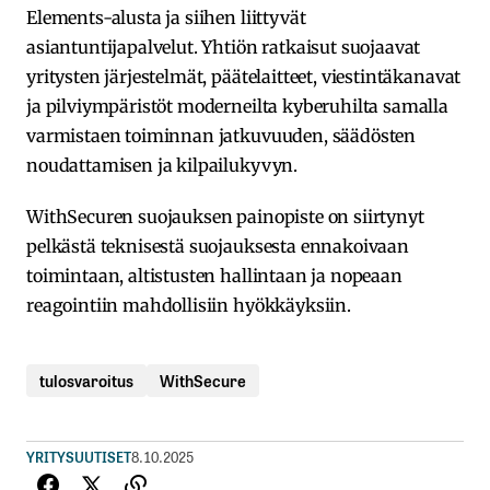
Elements-alusta ja siihen liittyvät
asiantuntijapalvelut. Yhtiön ratkaisut suojaavat
yritysten järjestelmät, päätelaitteet, viestintäkanavat
ja pilviympäristöt moderneilta kyberuhilta samalla
varmistaen toiminnan jatkuvuuden, säädösten
noudattamisen ja kilpailukyvyn.
WithSecuren suojauksen painopiste on siirtynyt
pelkästä teknisestä suojauksesta ennakoivaan
toimintaan, altistusten hallintaan ja nopeaan
reagointiin mahdollisiin hyökkäyksiin.
tulosvaroitus
WithSecure
YRITYSUUTISET
8.10.2025