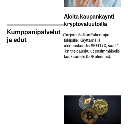
Aloita kaupankäynti
kryptovaluutoilla
Kumppanipalvelut
Tarjous SalkunRakentajan
ja edut
lukijoille: Käyttämällä​ ​
alennuskoodia​ ​SRFI17X,​ ​saat​ ​1
%:n treidauskulut​ ​ensimmäiselle​ ​
kuukaudelle​ ​(50%​ ​alennus).