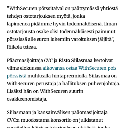
”WithSecuren pörssitaival on päättymässä yhtiöstä
tehdyn ostotarjouksen myötä, jonka
läpimenoa pidämme hyvin todennäköisenä. Ilman
ostotarjousta osake olisi todennäköisesti painunut
pörssissä alle euron lukemiin varoituksen jäljiltä”,
Riikola teteaa.
Pääomasijoittaja
CVC
ja
Risto Siilasmaa
kertoivat
viime elokuussa
aikovansa ostaa WithSecuren pois
pörssistä
muhkealla hintapreemiolla. Siilasmaa on
WithSecuren perustaja ja hallituksen puheenjohtaja.
Lisäksi hän on WithSecuren suurin
osakkeenomistaja.
Siilasmaan ja kansainvälisen pääomasijoittaja
CVC:n muodostama konsortio on julkistanut
suositellun käteisostotarjouksen yhtiöstä, jonka