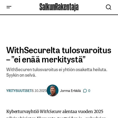
WithSecurelta tulosvaroitus
– ”ei enää merkitystä”
WithSecuren tulosvaroitus ei yhtiön osaketta heiluta.
Syykin on selvä.
Jorma Erkkilä
YRITYSUUTISET
8.10.2025
0
Kyberturvayhtiö
WithSecure
alentaa vuoden 2025